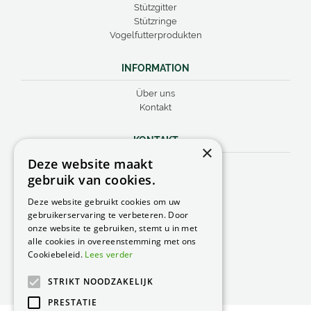
Stützgitter
Stützringe
Vogelfutterprodukten
INFORMATION
Über uns
Kontakt
KONTAKT
×
Deze website maakt
Peacock Garden Supports
gebruik van cookies.
Industrieweg 22
5688 DP Oirschot
Deze website gebruikt cookies om uw
Die Niederlände
gebruikerservaring te verbeteren. Door
onze website te gebruiken, stemt u in met
T.
+31 499 57 40 80
alle cookies in overeenstemming met ons
F. +31 499 57 40 84
Cookiebeleid.
Lees verder
E.
peacock@peacock.nl
STRIKT NOODZAKELIJK
PRESTATIE