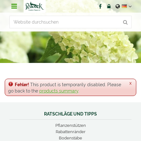
D
i
r
e
k
t
z
u
m
I
n
h
a
x
l
Fehler!
This product is temporarily disabled. Please
t
go back to the
products summary
.
RATSCHLÄGE UND TIPPS
Pflanzenstützen
Rabattenränder
Bodenstäbe