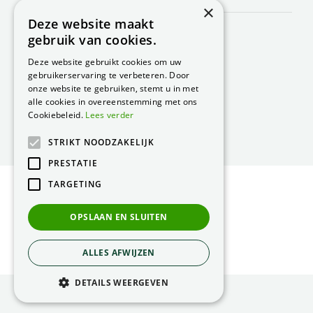
CONTACT
×
Deze website maakt
Peacock Garden Supports
gebruik van cookies.
Industrieweg 22
5688 DP Oirschot
Deze website gebruikt cookies om uw
Nederland
gebruikerservaring te verbeteren. Door
onze website te gebruiken, stemt u in met
T.
0499 57 40 80
alle cookies in overeenstemming met ons
F. 0499 57 40 84
Cookiebeleid.
Lees verder
E.
peacock@peacock.nl
STRIKT NOODZAKELIJK
PRESTATIE
TARGETING
© Peacock Garden Supports
Privacy Statement
OPSLAAN EN SLUITEN
Green Solutions
ALLES AFWIJZEN
DETAILS WEERGEVEN