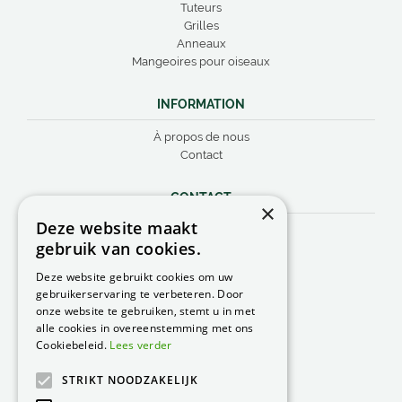
Tuteurs
Grilles
Anneaux
Mangeoires pour oiseaux
INFORMATION
À propos de nous
Contact
CONTACT
×
Deze website maakt
Peacock Garden Supports
gebruik van cookies.
Industrieweg 22
5688 DP Oirschot
Deze website gebruikt cookies om uw
Nederland
gebruikerservaring te verbeteren. Door
onze website te gebruiken, stemt u in met
T.
0031499 57 40 80
alle cookies in overeenstemming met ons
F. 0031499 57 40 84
Cookiebeleid.
Lees verder
E.
peacock@peacock.nl
STRIKT NOODZAKELIJK