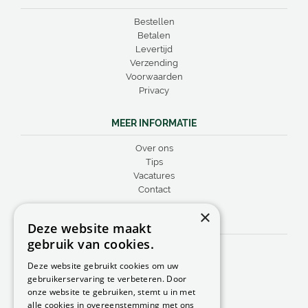
Bestellen
Betalen
Levertijd
Verzending
Voorwaarden
Privacy
MEER INFORMATIE
Over ons
Tips
Vacatures
Contact
×
CONTACT
Deze website maakt
gebruik van cookies.
Peacock Garden Supports
Industrieweg 22
Deze website gebruikt cookies om uw
5688 DP Oirschot
gebruikerservaring te verbeteren. Door
Nederland
onze website te gebruiken, stemt u in met
alle cookies in overeenstemming met ons