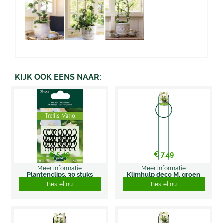
KIJK OOK EENS NAAR:
€
5
,
49
€
7
,
49
Meer informatie
Meer informatie
Plantenclips. 30 stuks
Klimhulp deco M, groen
Bestel nu
Bestel nu