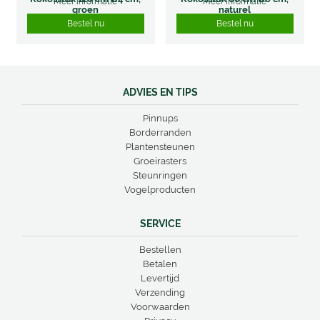
Meer informatie
Meer informatie
groen
naturel
Bestel nu
Bestel nu
ADVIES EN TIPS
Pinnups
Borderranden
Plantensteunen
Groeirasters
Steunringen
Vogelproducten
SERVICE
Bestellen
Betalen
Levertijd
Verzending
Voorwaarden