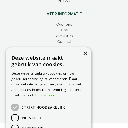
Privacy
MEER INFORMATIE
Over ons
Tips
Vacatures
Contact
×
CONTACT
Deze website maakt
gebruik van cookies.
Peacock Garden Supports
Industrieweg 22
Deze website gebruikt cookies om uw
5688 DP Oirschot
gebruikerservaring te verbeteren. Door
Nederland
onze website te gebruiken, stemt u in met
alle cookies in overeenstemming met ons
T.
0499 57 40 80
Cookiebeleid.
Lees verder
F. 0499 57 40 84
STRIKT NOODZAKELIJK
E.
peacock@peacock.nl
PRESTATIE