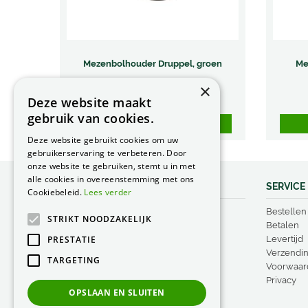
Mezenbolhouder Druppel, groen
Me
€
25
,
99
×
Deze website maakt
Meer informatie
gebruik van cookies.
Bestel nu
Deze website gebruikt cookies om uw
gebruikerservaring te verbeteren. Door
onze website te gebruiken, stemt u in met
alle cookies in overeenstemming met ons
ADVIES EN TIPS
SERVICE
Cookiebeleid.
Lees verder
Pinnups
Bestellen
STRIKT NOODZAKELIJK
Borderranden
Betalen
PRESTATIE
Plantensteunen
Levertijd
Groeirasters
Verzendi
TARGETING
Steunringen
Voorwaar
Vogelproducten
Privacy
OPSLAAN EN SLUITEN