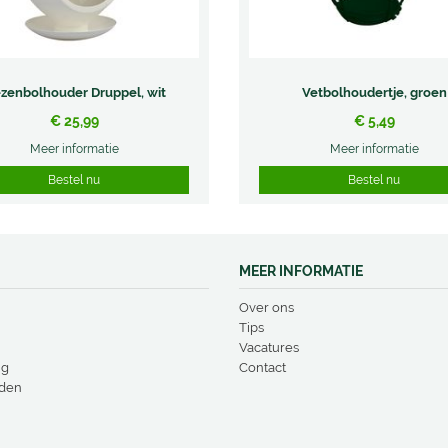
zenbolhouder Druppel, wit
Vetbolhoudertje, groen
€
25
,
99
€
5
,
49
Meer informatie
Meer informatie
Bestel nu
Bestel nu
MEER INFORMATIE
Over ons
Tips
Vacatures
ng
Contact
den