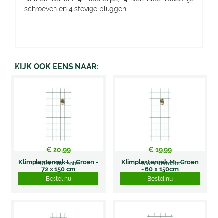
schroeven en 4 stevige pluggen.
KIJK OOK EENS NAAR:
€
20
,
99
€
19
,
99
Klimplantenrek L - Groen -
Klimplantenrek M - Groen
Meer informatie
Meer informatie
72 x 150 cm
- 60 x 150cm
Bestel nu
Bestel nu