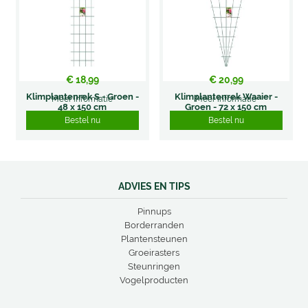
€
18
,
99
€
20
,
99
Klimplantenrek S - Groen -
Klimplantenrek Waaier -
Meer informatie
Meer informatie
48 x 150 cm
Groen - 72 x 150 cm
Bestel nu
Bestel nu
ADVIES EN TIPS
Pinnups
Borderranden
Plantensteunen
Groeirasters
Steunringen
Vogelproducten