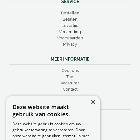
SERVICE
Bestellen
Betalen
Levertijd
Verzending
Voorwaarden
Privacy
MEER INFORMATIE
Over ons
Tips
Vacatures
Contact
×
CONTACT
Deze website maakt
gebruik van cookies.
Peacock Garden Supports
Industrieweg 22
Deze website gebruikt cookies om uw
5688 DP Oirschot
gebruikerservaring te verbeteren. Door
Nederland
onze website te gebruiken, stemt u in met