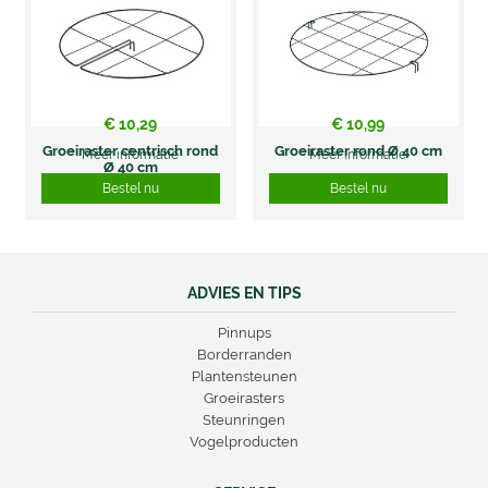
€
10
,
29
€
10
,
99
Groeiraster centrisch rond
Groeiraster rond Ø 40 cm
Meer informatie
Meer informatie
Ø 40 cm
Bestel nu
Bestel nu
ADVIES EN TIPS
Pinnups
Borderranden
Plantensteunen
Groeirasters
Steunringen
Vogelproducten