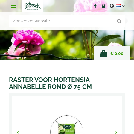
G
a
n
a
a
r
c
o
n
€ 0,00
t
e
n
t
RASTER VOOR HORTENSIA
ANNABELLE ROND Ø 75 CM