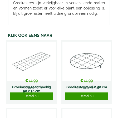
Groeirasters zijn verkrijgbaar in verschillende maten
en vormen zodat er voor elke plant een oplossing is.
Bij dit groeiraster heeft u drie grondpinnen nodig.
KIJK OOK EENS NAAR:
€
11
,
99
€
11
,
99
Groeiraster rechthoekig
Groeiraster rond Ø 50 cm
Meer informatie
Meer informatie
90 x 30 cm
Bestel nu
Bestel nu