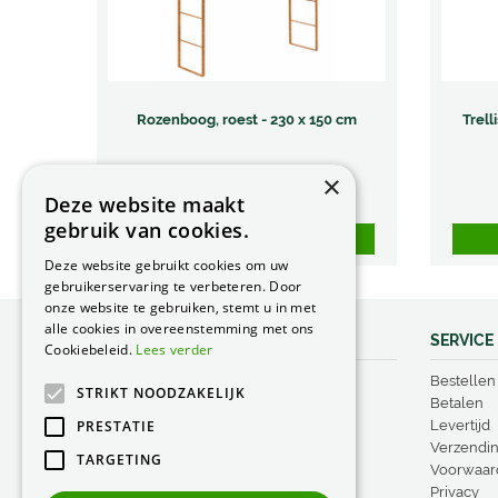
Rozenboog, roest - 230 x 150 cm
Trell
€
189
,
00
×
Deze website maakt
Meer informatie
gebruik van cookies.
Bestel nu
Deze website gebruikt cookies om uw
gebruikerservaring te verbeteren. Door
onze website te gebruiken, stemt u in met
alle cookies in overeenstemming met ons
ADVIES EN TIPS
SERVICE
Cookiebeleid.
Lees verder
Pinnups
Bestellen
STRIKT NOODZAKELIJK
Borderranden
Betalen
PRESTATIE
Plantensteunen
Levertijd
Groeirasters
Verzendi
TARGETING
Steunringen
Voorwaar
Vogelproducten
Privacy