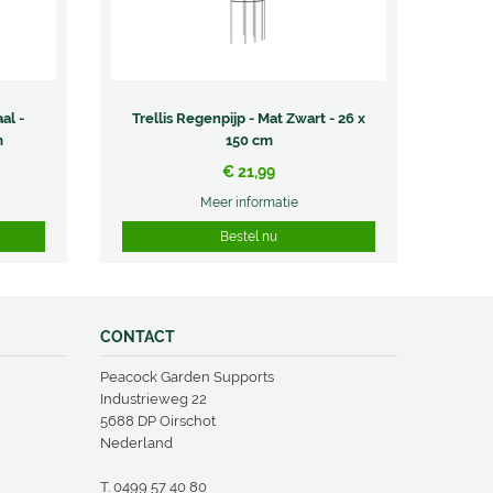
al -
Trellis Regenpijp - Mat Zwart - 26 x
m
150 cm
€
21
,
99
Meer informatie
Bestel nu
CONTACT
Peacock Garden Supports
Industrieweg 22
5688 DP Oirschot
Nederland
T.
0499 57 40 80