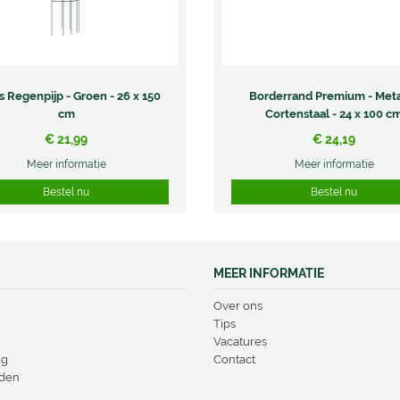
is Regenpijp - Groen - 26 x 150
Borderrand Premium - Meta
cm
Cortenstaal - 24 x 100 c
€
21
,
99
€
24
,
19
Meer informatie
Meer informatie
Bestel nu
Bestel nu
MEER INFORMATIE
Over ons
Tips
Vacatures
ng
Contact
den