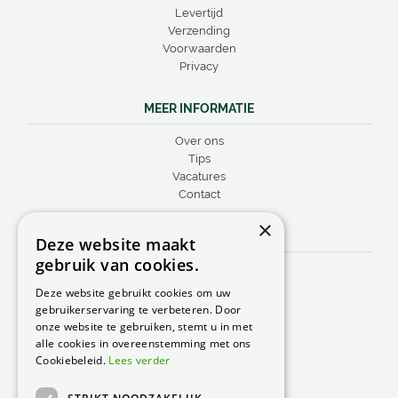
Levertijd
Verzending
Voorwaarden
Privacy
MEER INFORMATIE
Over ons
Tips
Vacatures
Contact
×
CONTACT
Deze website maakt
gebruik van cookies.
Peacock Garden Supports
Industrieweg 22
Deze website gebruikt cookies om uw
5688 DP Oirschot
gebruikerservaring te verbeteren. Door
Nederland
onze website te gebruiken, stemt u in met
alle cookies in overeenstemming met ons
T.
0499 57 40 80
Cookiebeleid.
Lees verder
F. 0499 57 40 84