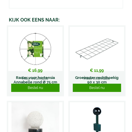
KIJK OOK EENS NAAR:
€
16
,
99
€
11
,
99
Raster voor hortensia
Groeiraster rechthoekig
Meer informatie
Meer informatie
Annabelle rond Ø 75 cm
90 x 30 cm
Bestel nu
Bestel nu