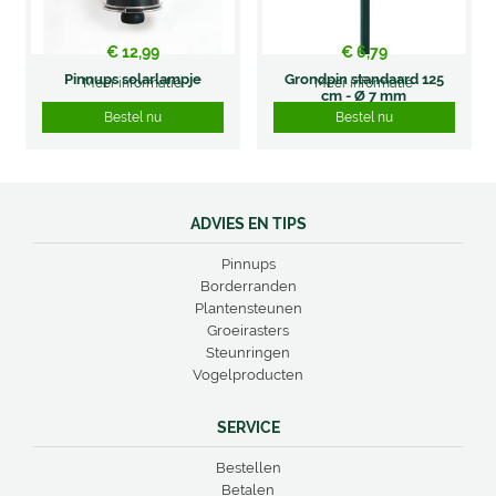
€
12
,
99
€
6
,
79
Pinnups solarlampje
Grondpin standaard 125
Meer informatie
Meer informatie
cm - Ø 7 mm
Bestel nu
Bestel nu
ADVIES EN TIPS
Pinnups
Borderranden
Plantensteunen
Groeirasters
Steunringen
Vogelproducten
SERVICE
Bestellen
Betalen