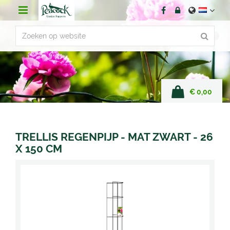
G
a
n
a
a
r
c
o
n
€ 0,00
t
e
n
t
TRELLIS REGENPIJP - MAT ZWART - 26
X 150 CM