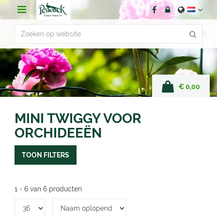
G
a
n
a
a
r
c
o
n
€ 0,00
t
e
n
MINI TWIGGY VOOR
t
ORCHIDEEËN
TOON FILTERS
1 - 6 van 6 producten