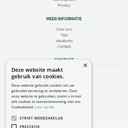
Privacy
MEER INFORMATIE
Over ons
Tips
Vacatures
Contact
CONTACT
×
Deze website maakt
Peacock Garden Supports
gebruik van cookies.
Industrieweg 22
5688 DP Oirschot
Deze website gebruikt cookies om uw
Nederland
gebruikerservaring te verbeteren. Door
onze website te gebruiken, stemt u in met
T.
0499 57 40 80
alle cookies in overeenstemming met ons
F. 0499 57 40 84
Cookiebeleid.
Lees verder
E.
peacock@peacock.nl
STRIKT NOODZAKELIJK
PRESTATIE