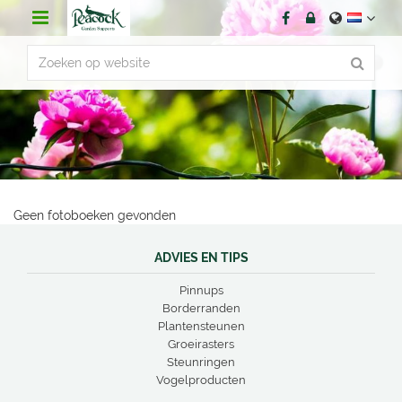
G
a
n
a
a
r
c
o
n
t
e
n
Geen fotoboeken gevonden
t
ADVIES EN TIPS
Pinnups
Borderranden
Plantensteunen
Groeirasters
Steunringen
Vogelproducten