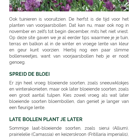
Ook tuinieren is vooruitzien. De herfst is de tijd voor het
planten van voorjaarsbollen. Dat kan nu, maar ook nog in
november en zelfs tot begin december, mits het niet vriest.
Op deze site gaven we je al eerder tips waarmee je je tuin,
terras en balkon al in de winter en vroege lente van kleur
en geur kunt voorzien. Hierbij nog een paar slimme
bollenweetjes, want van voorjaarsbollen heb je er nooit
genoeg.
SPREID DE BLOEI
Er zijn heel vroeg bloeiende soorten, zoals sneeuwklokjes
en winterakonieten, maar ook later bloeiende soorten, zoals
een groot aantal tulpen. Kies zowel vroeg als wat later
bloeiende soorten bloembollen, dan geniet je langer van
een fleurige lente.
LATE BOLLEN PLANT JE LATER
Sommige laat-bloeiende soorten, zoals sierui (Allium), prairielelie (Camassia) en keizerskroon (Fritillaria imperialis), moet je niet te vroeg planten. November is de uitgelezen maand daarvoor. Sla ze wel alvast in in ons tuincentrum in Bierges, Chaumont Gistoux, Rosieres, Louvain-La-Neuve, Lillois-Witterzee, Sint-Pieters-Leeuw, Sint genesius rode, Rhode - Saint Genese, Liedekerke, Wemmel, Wolvertem, Wezembeek-Oppem, Zwijndrecht, Deurne, Ekeren (Antwerpen), Viersel, Massenhoven, Olen, O.L.V. Olen, Turnhout, Rijkevorsel, Weelde, Westmalle, Balen, Kontich, Kessel, Sint Katelijne Waver, Essen, Stabroek, Wuustwezel, Sint-Joris-Weert, Aarschot, Landen, Zoutleeuw, Zonhoven, Alken, Maaseik, Zutendaal, Tongeren, Sint-Truiden, Nieuwerkerken (Limb), Neerpelt, Lommel, Hamont-Achel, Hamont, Ham, Bree, Waremme, Saint-Georges-Sur-Meuse, Dalhem, Herbesthal (Lontzen), Butgenbach, Saint-Vith, Malmedy, Gembloux, Tamines, Naninne, Montignies Sur Sambre, Gozee, Beho Gouvy, Breuvanne, Aubange, Soignies, Carnieres, Chapelle-Lez-Herlaimont, Tournai, Barry (Tournai), Ath, Oostkamp, Sint-Andries, Sint-Andries Brugge, Gistel, Zwevegem, Wevelgem, Ruiselede, Ardooie, Lendelede, Dadizele, St Jan Ieper, Rekkem, Sint Niklaas, Beveren-Waas, Ninove, Meerbeke, BRAKEL, Zingem Huise, Deinze, Aalter, Lovendegem, Maldegem, Dresden - Gompitz, Dresden, SCHÖNFELD-WEIßIG, RADEBEUL, Radeberg, Ottendorf-Okrilla, MEISSEN, FREITAL, Bannewitz, PIRNA, KAMENZ, SENFTENBERG, LAUCHHAMMER, BAUTZEN, LÖBAU, EBERSBACH, ZITTAU, GÖRLITZ, Niesky, HOYERSWERDA, COTTBUS, SPREMBERG, FORST, LUBBENAU, Massen-Finsterwalde, Finsterwalde, LEIPZIG, Leipzig Plagwitz, LEIPZIG-ENGELSDORF, Erfurt-Schmira, MARKKLEEBERG, GRIMMA, DÖBELN, OSCHATZ, Bennewitz, TORGAU, HERZBERG, HALLE, HALLE-TROTHA, HALLE SILBERHÖHE, MERSEBURG, BERNBURG / SAALE, QUEDLINBURG, Naumburg, WEISSENFELS, GRAEFENHAINICHEN, Rosslau, LUTHERST. WITTENBERG, Jessen / Elster, SAALFELD, PÖßNECK, JENA, ZWICKAU, RODEWISCH, ZWONITZ, SCHWARZENBERG, GLAUCHAU, MEERANE, REICHENBACH, CHEMNITZ, RÖHRSDORF (CHEMNITZ), ANNABERG-BUCHHOLZ, MARIENBERG, FREIBERG, BERLIN-FRIEDRICHSHAIN, Berlin-Lichtenberg, Berlin, BERLIN-NEUKÖLLN, BERLIN-PANKOW, BERLIN-REINICKENDORF, Berlin-Dahlem, POTSDAM-BORNIM, POTSDAM, TELTOW, STAHNSDORF, DALLGOW-DÖBERITZ, RATHENOW, BRANDENBURG, Luckenwalde, FRANKFURT/ODER, SEELOW, STRAUSBERG, DAHLWITZ-HOPPEGARTEN, FUERSTENWALDE, WILDAU, Rangsdorf, EISENHUTTENSTADT, Schorfheide OT Finowfurt, BAD FREIENWALDE, SCHWEDT, BERNAU, BORGSDORF, Zehdenick, NEURUPPIN, NEUBRANDENBURG, Waren, Neustrelitz, Prenzlau, Pasewalk, Torgelow, GREIFSWALD, NEUENKIRCHEN, ROSTOCK-LUETTENKLEIN, ROSTOCK, BENTWISCH, Barth, SCHWERIN, Hagenow, Boizenburg, PARCHIM, Hamburg, HAMBURG-HARBURG, SEEVETAL (HITTFELD), BUCHHOLZ, Luneburg-Rettmer, Adendorf, WINSEN/LUHE, GEESTHACHT, GLINDE, BUXTEHUDE, STADE, OTTERNDORF, Gallin, BRAAK, HAMBURG-SASEL, NORDERSTEDT, SCHENEFELD, TANGSTEDT, LUBECK, Groß Grönau, Scharbeutz-Gronenberg, Eutin, MALENTE-KRUMMSEE, Neustadt/Holstein, Burg auf Fehmarn, BAD OLDESLOE, ALT-MOLLN, Ratzeburg, WISMAR, Gägelow, Hammoor, KIEL, GETTORF, HEIKENDORF, NEUMÜNSTER, HENSTEDT-ULZBURG, BORDESHOLM, NORTORF, HOHENWESTEDT, RENDSBURG, BÖKLUND, Handewitt, MEYN, ELMSHORN, UETERSEN, RELLINGEN, HALSTENBEK, Hasloh, HEIST, ITZEHOE, HEILIGENSTEDTEN, HEIDE, HUSUM, TONNING, GARDING, Niebüll, LECK, OLDENBURG, Bad Zwischenahn, Friesoythe, Wilhelmshaven, ESENS, HAGE, MARIENHAFE, AURICH, LEER, Rhauderfehn, SULLINGEN, Verden - Hönisch, KIRCHLINTELN-ARMSEN, Hoya, ROTENBURG, Scheeßel, ZEVEN, BREMERVÖRDE, CUXHAVEN, BREMERHAVEN, GEESTLAND LANGEN, OSTERHOLZ-SCHARMBECK, RITTERHUDE-IHLPOHL, Ritterhude-Platjenwerbe, Ganderkesee, Wildeshausen, DOETLINGEN, Bremen, Bremen-Vahr, BREMEN-BLUMENTHAL, STUHR, STUBE-SECKENHAUSEN, Stuhr-Varrel, Achim, Syke, Lilienthal, OTTERSBERG-POSTHAUSEN, CELLE, WITTINGEN, SALZWEDEL, LUCHOW, Dannenberg, UELZEN, BAD BEVENSEN, SOLTAU, Munster, Bomlitz, Hannover, GARBSEN, LAATZEN, BARSINGHAUSEN, WEDEMARK-BISSENDORF, Altwarmbüchen, Isernhagen-Kirchhorst, RONNENBERG, HEMMINGEN, Gehrden, ALFELD/LEINE, Alfeld, HILDESHEIM, SARSTEDT, PEINE, LEHRTE OT ARPKE, LEHRTE, Burgdorf, WUNSTDORF, NEUSTADT, NIENBURG/WESER, Uchte, LEESE, STADTHAGEN, BUCKEBURG, HAMELN, Springe, HESSICH OLDENDORF, HERFORD, BAD SALZUFLEN, BÜNDE, ESPELKAMP, MINDEN, PORTA WESTFALICA, LÖHNE, HÜLLHORST, LEMGO, DETMOLD, Paderborn, PADERBORN-SCHLOSS NEUHAUS, DELBRÜCK, GÜTERSLOH, RHEDA-WIEDENBRÜCK, BIELEFELD, Bielefeld-Gadderbaum, KASSEL, KASSEL-WALDAU, KASSEL-NORDHAUSEN, BAUNATAL, Hofgeismar, WARBURG, MARSBERG, Korbach, KNÜLLWALD-REMSFELD, Schwalmstadt-Treysa, MARBURG, Gladenbach, Kirchhain, Grünberg, GIEßEN, Buseck, BUTZBACH, WETZLAR, FULDA, BEBRA, BAD HERSFELD, GÖTTINGEN, Duderstadt, NORTHEIM, ESCHWEGE, OSTERODE, EINBECK, Holzminden, HÖXTER, BEVERUNGEN, BRAUNSCHWEIG-RÜNINGEN, WOLFENBÜTTEL, HELMSTEDT, Melsungen, WOLFSBURG, WOLFSBURG-HATTORF, GIFHORN, GOSLAR, SEESEN, WERNIGERODE, MAGDEBURG, ZERBST, BURG, Genthin, HALDENSLEBEN, Oschersleben, STENDAL, GARDELEGEN, Düsseldorf, DÜSSELDORF-BENRATH, Meerbusch-IIverich, MEERBUSCH, LANGENFELD, RATINGEN, MÖNCHENGLADBACH, KORSCHENBROICH, VIERSEN, ERKELENZ, Hückelhoven, VELBERT, SOLINGEN, REMSCHEID, Dortmund, CASTROP-RAUXEL, BOCHUM, MÜLHEIM, HATTINGEN, RECKLINGHAUSEN, MARL, BOTTROP, Bottrop, DORSTEN, BORKEN, BOCHOLT, Wesel, VOERDE, Duisburg - Wanheimerort, Duisburg-Kasslerfeld, Duisburg, DUISBURG, Moers-Schwafheim, KREFELD, WARENDORF, Dülmen, RHEINE, Billerbeck, GEORGSMARIENHÜTTE, BELM, MELLE, VECHTA, Vechta, Visbek, IBBENBÜREN, Ibbenbüren, LENGERICH, BRAMSCHE-ENGTER, CLOPPENBURG, MEPPEN, Haselünne, Wesseling, Köln, KÖLN (JUNKERSDORF), KOLN-DELLBRUCK, BERGISCH GLADBACH, RÖSRATH, GUMMERSBACH, JÜLICH, Bonn, MECKENHEIM, ALFTER-OEDEKOVEN, Alfter, RHEINBACH, Sinzig, KÖNIGSWINTER, ST.AUGUSTIN-BIRLINGHOVEN, Troisdorf, EUSKIRCHEN, MECHERNICH-KOMMERN, Zülpich-ülpenich, KALL, Wasserliesch, MAINZ-HECHTSHEIM, Alzey, Nieder-Olm, SIMMERN, Idar-Oberstein, Nastätten, MAYEN, NETHPHEN-DIES-TIEFENBACH, LENNESTADT, HAGEN, HAGEN-HASPE, SCHWERTE, WITTEN, LÜDENSCHEID, ISERLOHN, MENDEN, AHLEN, Luedingshausen, UNNA, Soest, ARNSBERG, FRANKFURT AM MAIN (KELBACH), FRANKFURT, FRANKFURT-SCHWANHEIM, BAD VILBEL, NIDDERAU, FRIEDBERG, USINGEN, BAD HOMBURG, FRIEDRICHSDORF, Oberursel, OFFENBACH, RODGAU, DREIEICH, RÖDERMARK, HANAU, BAD SODEN - SALMUNSTER, GLAUBURG, ASCHAFFENBURG, ALZENAU, MOMBRIS, Stockstadt, ELSENFELD, MILTENBERG, DARMSTADT, Pfungstadt, Groß Gerau, MORFELDEN-WALLDORF, BENSHEIM, HEPPENHEIM, DIEBURG, GROß UMSTADT, WIESBADEN-BIEBRICH, Wiesbaden, Ruesselsheim, IDSTEIN, DIEZ, Kelkheim, Frankfurt am Main, St. Ingbert, MERZIG-BALLERN, LANDSTUHL, Bad Duerkheim, GRÜNSTADT, KAISERSLAUTERN, MANNHEIM, HEIDELBERG, WIESLOCH, Weinheim, STUTTGART 40 (ZUFFENHAUSEN), STUTTGART (DEGERLOCH), FELLBACH, LEINFELDEN-ECHTERDING, SINDELFINGEN, HERRENBERG, LEONBERG, LEONBERG 1, Ditzingen, Weil der Stadt, RUTESHEIM, Winnenden, BACKNANG, Murrhardt, LUDWIGSBURG, VAIHINGEN-ENZ, MÖGLINGEN, TUBINGEN, Mössingen, NAGOLD, Altensteig, BALINGEN, HECHINGEN, SIGMARINGEN, METZINGEN, BAD URACH, REUTLINGEN, PFULLINGEN, GOEPPINGEN, KIRCHHEIM/TECK, KIRCHHEIM / TECK, GEISLINGEN, AALEN, ELLWANGEN, SCHWABISCH GMUEND, SCHWÄBISCH GMÜND, SCHORNDORF, ESSLINGEN, HEILBRONN, NECKARSULM, WEINSBERG, WIDDERN, BIETIGHEIM-BISSINGEN, BRACKENHEIM, LAUFFEN, HESSIGHEIM, Gaildorf, SCHWABISCH HALL, ÖHRINGEN, BUCHEN, Bad Rappenau, BRETTEN, PFORZHEIM, KARLSRUHE GRÖTZINGEN, SINZHEIM, BRUCHSAL, LANDAU, OFFENBURG, KEHL, Bühl, LAHR, SINGEN, HILZINGEN, KONSTANZ, INSEL MAINAU, ROTTWEIL, FREIBURG, BREISACH, Ehrenkirchen, EMMENDINGEN, RHEINFELDEN, SCHOPFHEIM, WEHR-BRENNET, BAD SÄCKINGEN, WALDSHUT-TIENGEN, Klettgau, Wutöschingen-Schwerzen, München, MUENCHEN, MÜNCHEN 60 (OBERMENZING), Muenchen-Daglfing, UNTERHACHING, GERMERING, BUCHENDORF-GAUTING, GAUTING, OLCHING-GEISELBULLACH, Planegg-Martinsried, FÜRSTENFELDBRUCK, STARNBERG, WEILHEIM, PENZBERG, PEISSENBERG, MURNAU, WOLFRATSHAUSEN, BRUCKMÜHL, RAUBLING-PFRAUNDORF, STEPHANSKIRCHEN, TRAUNSTEIN, TRAUNREUT, FREILASSING, PIDING, WASSERBURG, BAD TOLZ, MIESBACH, LANDSHUT, DINGOLFING, VILSBIBURG, ECHING/WEIXERAU, PFARRKIRCHEN, SIMBACH, Dorfen, WALDKRAIBURG, BURGHAUSEN, DACHAU, PFAFFENHOFEN, FREISING, Moosburg, ECHING, ERDING, HAAR, POING, PARSDORF, KIRCHSEEON, Brunnthal, UNTERFÖHRING, KRUMBACH, STADTBERGEN, MERING, AICHACH-ECKNACH, DOUNAUWORTH, NEUBURG, WERTINGEN, NÖRDLINGEN, BUCHLOE, SCHWABMÜNCHEN, Klosterlechfeld, LANDSBERG AM LECH, Dießen am Ammersee, SCHONGAU, KEMPTEN, IMMENSTADT, KAUFBEUREN, MARKTOBERDORF, FUSSEN, MAUERSTETTEN, MEMMINGEN, MINDELHEIM, FRIEDRICHSHAFEN, Lindau, RAVENSBURG, WANGEN, Wilhelmsdorf, Grünkraut, Leutkirch, BAD SAULGAU, BIBERACH, Pfullendorf, Überlingen, MARKDORF, LANGENAU-ALBECK, NEU-ULM, ILLERTISSEN, WEISSENHORN, GÜNZBURG, JETTINGEN-SCHEPPACH, DILLINGEN, EHINGEN, Munderkingen, NÜRNBERG, ECKENTAL, ROTHENBACH, SCHWARZENBRUCK, PUSCHENDORF, FÜRTH, ERLANGEN, SCHWABACH, Roth, GREDING, LAUF AN DER PEGNITZ, Hersbruck, HOHENSTADT/POMMELSB., PEGNITZ, FORCHHEIM, HOCHSTADT/AISCH, Hemhofen, BAD WINDSHEIM, DIESPECK, ANSBACH, ROTHENBURG, DINKELSBÜHL, NEUENDETTELSAU, GUNZENHAUSEN, WEISSENBURG, AMBERG, SULZBACH-ROSENBERG, NEUMARKT, SCHWANDORF, OBERFICHTACH, WEIDEN, PRESSATH, BURGLENGENFELD, Nittenau, POLLENRIED, ABENSBERG, CHAM, Willmering, PASSAU, WALDKIRCHEN, DEGGENDORF, GRAFENAU, SELB, NAILA, BINDLACH, MARKTREDWITZ, BAMBERG, Hirschaid, LICHTENFELS, KRONACH, COBURG, WÜRZBURG, UFFENHEIM, HAßFURT, BAD NEUSTADT, KARLSTADT, Frammersbach, Bad Mergentheim, MEININGEN, ERFURT, Rottendorf, Apolda, SÖMMERDA, SONDERSHAUSEN, NORDHAUSEN, EISENACH, Gotha-Schwabhausen, AMMERN BEI MÜHLHAUSEN, LLOFRIU (GIRONA), Harju maakond, BARENTIN, BOURG EN BRESSE, BELLEGARDE, ORNEX, PREVESSIN-MOENS, VIRIAT, ST GENIS POUILLY, LAON, FAYET, SAINT QUENTIN, SOISSONS, BLESMES, CHARMEIL, DOMERAT, GAP, MOUANS-SARTOUX, RUOMS, CHARLEVILLE MEZIERES - LA FRANCHEVILLE, CLIRON, Vivier-au-Court, PAMIERS, LE MERIOT, VILLECHETIF, ST PARRES AUX TERTRES, AUBAGNE, CABRIES, ST MITRE LES REMPARTS, GLOS, LOUVIGNY, EPRON, DEAUVILLE,