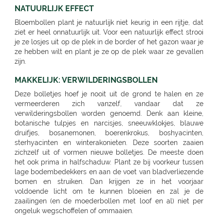
NATUURLIJK EFFECT
Bloembollen plant je natuurlijk niet keurig in een rijtje, dat
ziet er heel onnatuurlijk uit. Voor een natuurlijk effect strooi
je ze losjes uit op de plek in de border of het gazon waar je
ze hebben wilt en plant je ze op de plek waar ze gevallen
zijn.
MAKKELIJK: VERWILDERINGSBOLLEN
Deze bolletjes hoef je nooit uit de grond te halen en ze
vermeerderen zich vanzelf, vandaar dat ze
verwilderingsbollen worden genoemd. Denk aan kleine,
botanische tulpjes en narcisjes, sneeuwklokjes, blauwe
druifjes, bosanemonen, boerenkrokus, boshyacinten,
sterhyacinten en winterakonieten. Deze soorten zaaien
zichzelf uit of vormen nieuwe bolletjes. De meeste doen
het ook prima in halfschaduw. Plant ze bij voorkeur tussen
lage bodembedekkers en aan de voet van bladverliezende
bomen en struiken. Dan krijgen ze in het voorjaar
voldoende licht om te kunnen bloeien en zal je de
zaailingen (en de moederbollen met loof en al) niet per
ongeluk wegschoffelen of ommaaien.