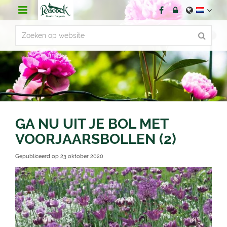
G
a
n
a
a
r
c
o
n
t
e
n
GA NU UIT JE BOL MET
t
VOORJAARSBOLLEN (2)
Gepubliceerd op
23 oktober 2020