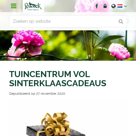
G
a
n
a
a
r
c
o
n
t
e
n
TUINCENTRUM VOL
t
SINTERKLAASCADEAUS
Gepubliceerd op
27 november 2020