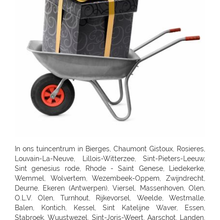
In ons tuincentrum in Bierges, Chaumont Gistoux, Rosieres, Louvain-La-Neuve, Lillois-Witterzee, Sint-Pieters-Leeuw, Sint genesius rode, Rhode - Saint Genese, Liedekerke, Wemmel, Wolvertem, Wezembeek-Oppem, Zwijndrecht, Deurne, Ekeren (Antwerpen), Viersel, Massenhoven, Olen, O.L.V. Olen, Turnhout, Rijkevorsel, Weelde, Westmalle, Balen, Kontich, Kessel, Sint Katelijne Waver, Essen, Stabroek, Wuustwezel, Sint-Joris-Weert, Aarschot, Landen, Zoutleeuw, Zonhoven, Alken, Maaseik, Zutendaal, Tongeren, Sint-Truiden, Nieuwerkerken (Limb), Neerpelt, Lommel, Hamont-Achel, Hamont, Ham, Bree, Waremme, Saint-Georges-Sur-Meuse, Dalhem, Herbesthal (Lontzen), Butgenbach, Saint-Vith, Malmedy, Gembloux, Tamines, Naninne, Montignies Sur Sambre, Gozee, Beho Gouvy, Breuvanne, Aubange, Soignies, Carnieres, Chapelle-Lez-Herlaimont, Tournai, Barry (Tournai), Ath, Oostkamp, Sint-Andries, Sint-Andries Brugge, Gistel, Zwevegem, Wevelgem, Ruiselede, Ardooie, Lendelede, Dadizele, St Jan Ieper, Rekkem, Sint Niklaas, Beveren-Waas, Ninove, Meerbeke, BRAKEL, Zingem Huise, Deinze, Aalter, Lovendegem, Maldegem, Dresden - Gompitz, Dresden, SCHÖNFELD-WEIßIG, RADEBEUL, Radeberg, Ottendorf-Okrilla, MEISSEN, FREITAL, Bannewitz, PIRNA, KAMENZ, SENFTENBERG, LAUCHHAMMER, BAUTZEN, LÖBAU, EBERSBACH, ZITTAU, GÖRLITZ, Niesky, HOYERSWERDA, COTTBUS, SPREMBERG, FORST, LUBBENAU, Massen-Finsterwalde, Finsterwalde, LEIPZIG, Leipzig Plagwitz, LEIPZIG-ENGELSDORF, Erfurt-Schmira, MARKKLEEBERG, GRIMMA, DÖBELN, OSCHATZ, Bennewitz, TORGAU, HERZBERG, HALLE, HALLE-TROTHA, HALLE SILBERHÖHE, MERSEBURG, BERNBURG / SAALE, QUEDLINBURG, Naumburg, WEISSENFELS, GRAEFENHAINICHEN, Rosslau, LUTHERST. WITTENBERG, Jessen / Elster, SAALFELD, PÖßNECK, JENA, ZWICKAU, RODEWISCH, ZWONITZ, SCHWARZENBERG, GLAUCHAU, MEERANE, REICHENBACH, CHEMNITZ, RÖHRSDORF (CHEMNITZ), ANNABERG-BUCHHOLZ, MARIENBERG, FREIBERG, BERLIN-FRIEDRICHSHAIN, Berlin-Lichtenberg, Berlin, BERLIN-NEUKÖLLN, BERLIN-PANKOW, BERLIN-REINICKENDORF, Berlin-Dahlem, POTSDAM-BORNIM, POTSDAM, TELTOW, STAHNSDORF, DALLGOW-DÖBERITZ, RATHENOW, BRANDENBURG, Luckenwalde, FRANKFURT/ODER, SEELOW, STRAUSBERG, DAHLWITZ-HOPPEGARTEN, FUERSTENWALDE, WILDAU, Rangsdorf, EISENHUTTENSTADT, Schorfheide OT Finowfurt, BAD FREIENWALDE, SCHWEDT, BERNAU, BORGSDORF, Zehdenick, NEURUPPIN, NEUBRANDENBURG, Waren, Neustrelitz, Prenzlau, Pasewalk, Torgelow, GREIFSWALD, NEUENKIRCHEN, ROSTOCK-LUETTENKLEIN, ROSTOCK, BENTWISCH, Barth, SCHWERIN, Hagenow, Boizenburg, PARCHIM, Hamburg, HAMBURG-HARBURG, SEEVETAL (HITTFELD), BUCHHOLZ, Luneburg-Rettmer, Adendorf, WINSEN/LUHE, GEESTHACHT, GLINDE, BUXTEHUDE, STADE, OTTERNDORF, Gallin, BRAAK, HAMBURG-SASEL, NORDERSTEDT, SCHENEFELD, TANGSTEDT, LUBECK, Groß Grönau, Scharbeutz-Gronenberg, Eutin, MALENTE-KRUMMSEE, Neustadt/Holstein, Burg auf Fehmarn, BAD OLDESLOE, ALT-MOLLN, Ratzeburg, WISMAR, Gägelow, Hammoor, KIEL, GETTORF, HEIKENDORF, NEUMÜNSTER, HENSTEDT-ULZBURG, BORDESHOLM, NORTORF, HOHENWESTEDT, RENDSBURG, BÖKLUND, Handewitt, MEYN, ELMSHORN, UETERSEN, RELLINGEN, HALSTENBEK, Hasloh, HEIST, ITZEHOE, HEILIGENSTEDTEN, HEIDE, HUSUM, TONNING, GARDING, Niebüll, LECK, OLDENBURG, Bad Zwischenahn, Friesoythe, Wilhelmshaven, ESENS, HAGE, MARIENHAFE, AURICH, LEER, Rhauderfehn, SULLINGEN, Verden - Hönisch, KIRCHLINTELN-ARMSEN, Hoya, ROTENBURG, Scheeßel, ZEVEN, BREMERVÖRDE, CUXHAVEN, BREMERHAVEN, GEESTLAND LANGEN, OSTERHOLZ-SCHARMBECK, RITTERHUDE-IHLPOHL, Ritterhude-Platjenwerbe, Ganderkesee, Wildeshausen, DOETLINGEN, Bremen, Bremen-Vahr, BREMEN-BLUMENTHAL, STUHR, STUBE-SECKENHAUSEN, Stuhr-Varrel, Achim, Syke, Lilienthal, OTTERSBERG-POSTHAUSEN, CELLE, WITTINGEN, SALZWEDEL, LUCHOW, Dannenberg, UELZEN, BAD BEVENSEN, SOLTAU, Munster, Bomlitz, Hannover, GARBSEN, LAATZEN, BARSINGHAUSEN, WEDEMARK-BISSENDORF, Altwarmbüchen, Isernhagen-Kirchhorst, RONNENBERG, HEMMINGEN, Gehrden, ALFELD/LEINE, Alfeld, HILDESHEIM, SARSTEDT, PEINE, LEHRTE OT ARPKE, LEHRTE, Burgdorf, WUNSTDORF, NEUSTADT, NIENBURG/WESER, Uchte, LEESE, STADTHAGEN, BUCKEBURG, HAMELN, Springe, HESSICH OLDENDORF, HERFORD, BAD SALZUFLEN, BÜNDE, ESPELKAMP, MINDEN, PORTA WESTFALICA, LÖHNE, HÜLLHORST, LEMGO, DETMOLD, Paderborn, PADERBORN-SCHLOSS NEUHAUS, DELBRÜCK, GÜTERSLOH, RHEDA-WIEDENBRÜCK, BIELEFELD, Bielefeld-Gadderbaum, KASSEL, KASSEL-WALDAU, KASSEL-NORDHAUSEN, BAUNATAL, Hofgeismar, WARBURG, MARSBERG, Korbach, KNÜLLWALD-REMSFELD, Schwalmstadt-Treysa, MARBURG, Gladenbach, Kirchhain, Grünberg, GIEßEN, Buseck, BUTZBACH, WETZLAR, FULDA, BEBRA, BAD HERSFELD, GÖTTINGEN, Duderstadt, NORTHEIM, ESCHWEGE, OSTERODE, EINBECK, Holzminden, HÖXTER, BEVERUNGEN, BRAUNSCHWEIG-RÜNINGEN, WOLFENBÜTTEL, HELMSTEDT, Melsungen, WOLFSBURG, WOLFSBURG-HATTORF, GIFHORN, GOSLAR, SEESEN, WERNIGERODE, MAGDEBURG, ZERBST, BURG, Genthin, HALDENSLEBEN, Oschersleben, STENDAL, GARDELEGEN, Düsseldorf, DÜSSELDORF-BENRATH, Meerbusch-IIverich, MEERBUSCH, LANGENFELD, RATINGEN, MÖNCHENGLADBACH, KORSCHENBROICH, VIERSEN, ERKELENZ, Hückelhoven, VELBERT, SOLINGEN, REMSCHEID, Dortmund, CASTROP-RAUXEL, BOCHUM, MÜLHEIM, HATTINGEN, RECKLINGHAUSEN, MARL, BOTTROP, Bottrop, DORSTEN, BORKEN, BOCHOLT, Wesel, VOERDE, Duisburg - Wanheimerort, Duisburg-Kasslerfeld, Duisburg, DUISBURG, Moers-Schwafheim, KREFELD, WARENDORF, Dülmen, RHEINE, Billerbeck, GEORGSMARIENHÜTTE, BELM, MELLE, VECHTA, Vechta, Visbek, IBBENBÜREN, Ibbenbüren, LENGERICH, BRAMSCHE-ENGTER, CLOPPENBURG, MEPPEN, Haselünne, Wesseling, Köln, KÖLN (JUNKERSDORF), KOLN-DELLBRUCK, BERGISCH GLADBACH, RÖSRATH, GUMMERSBACH, JÜLICH, Bonn, MECKENHEIM, ALFTER-OEDEKOVEN, Alfter, RHEINBACH, Sinzig, KÖNIGSWINTER, ST.AUGUSTIN-BIRLINGHOVEN, Troisdorf, EUSKIRCHEN, MECHERNICH-KOMMERN, Zülpich-ülpenich, KALL, Wasserliesch, MAINZ-HECHTSHEIM, Alzey, Nieder-Olm, SIMMERN, Idar-Oberstein, Nastätten, MAYEN, NETHPHEN-DIES-TIEFENBACH, LENNESTADT, HAGEN, HAGEN-HASPE, SCHWERTE, WITTEN, LÜDENSCHEID, ISERLOHN, MENDEN, AHLEN, Luedingshausen, UNNA, Soest, ARNSBERG, FRANKFURT AM MAIN (KELBACH), FRANKFURT, FRANKFURT-SCHWANHEIM, BAD VILBEL, NIDDERAU, FRIEDBERG, USINGEN, BAD HOMBURG, FRIEDRICHSDORF, Oberursel, OFFENBACH, RODGAU, DREIEICH, RÖDERMARK, HANAU, BAD SODEN - SALMUNSTER, GLAUBURG, ASCHAFFENBURG, ALZENAU, MOMBRIS, Stockstadt, ELSENFELD, MILTENBERG, DARMSTADT, Pfungstadt, Groß Gerau, MORFELDEN-WALLDORF, BENSHEIM, HEPPENHEIM, DIEBURG, GROß UMSTADT, WIESBADEN-BIEBRICH, Wiesbaden, Ruesselsheim, IDSTEIN, DIEZ, Kelkheim, Frankfurt am Main, St. Ingbert, MERZIG-BALLERN, LANDSTUHL, Bad Duerkheim, GRÜNSTADT, KAISERSLAUTERN, MANNHEIM, HEIDELBERG, WIESLOCH, Weinheim, STUTTGART 40 (ZUFFENHAUSEN), STUTTGART (DEGERLOCH), FELLBACH, LEINFELDEN-ECHTERDING, SINDELFINGEN, HERRENBERG, LEONBERG, LEONBERG 1, Ditzingen, Weil der Stadt, RUTESHEIM, Winnenden, BACKNANG, Murrhardt, LUDWIGSBURG, VAIHINGEN-ENZ, MÖGLINGEN, TUBINGEN, Mössingen, NAGOLD, Altensteig, BALINGEN, HECHINGEN, SIGMARINGEN, METZINGEN, BAD URACH, REUTLINGEN, PFULLINGEN, GOEPPINGEN, KIRCHHEIM/TECK, KIRCHHEIM / TECK, GEISLINGEN, AALEN, ELLWANGEN, SCHWABISCH GMUEND, SCHWÄBISCH GMÜND, SCHORNDORF, ESSLINGEN, HEILBRONN, NECKARSULM, WEINSBERG, WIDDERN, BIETIGHEIM-BISSINGEN, BRACKENHEIM, LAUFFEN, HESSIGHEIM, Gaildorf, SCHWABISCH HALL, ÖHRINGEN, BUCHEN, Bad Rappenau, BRETTEN, PFORZHEIM, KARLSRUHE GRÖTZINGEN, SINZHEIM, BRUCHSAL, LANDAU, OFFENBURG, KEHL, Bühl, LAHR, SINGEN, HILZINGEN, KONSTANZ, INSEL MAINAU, ROTTWEIL, FREIBURG, BREISACH, Ehrenkirchen, EMMENDINGEN, RHEINFELDEN, SCHOPFHEIM, WEHR-BRENNET, BAD SÄCKINGEN, WALDSHUT-TIENGEN, Klettgau, Wutöschingen-Schwerzen, München, MUENCHEN, MÜNCHEN 60 (OBERMENZING), Muenchen-Daglfing, UNTERHACHING, GERMERING, BUCHENDORF-GAUTING, GAUTING, OLCHING-GEISELBULLACH, Planegg-Martinsried, FÜRSTENFELDBRUCK, STARNBERG, WEILHEIM, PENZBERG, PEISSENBERG, MURNAU, WOLFRATSHAUSEN, BRUCKMÜHL, RAUBLING-PFRAUNDORF, STEPHANSKIRCHEN, TRAUNSTEIN, TRAUNREUT, FREILASSING, PIDING, WASSERBURG, BAD TOLZ, MIESBACH, LANDSHUT, DINGOLFING, VILSBIBURG, ECHING/WEIXERAU, PFARRKIRCHEN, SIMBACH, Dorfen, WALDKRAIBURG, BURGHAUSEN, DACHAU, PFAFFENHOFEN, FREISING, Moosburg, ECHING, ERDING, HAAR, POING, PARSDORF, KIRCHSEEON, Brunnthal, UNTERFÖHRING, KRUMBACH, STADTBERGEN, MERING, AICHACH-ECKNACH, DOUNAUWORTH, NEUBURG, WERTINGEN, NÖRDLINGEN, BUCHLOE, SCHWABMÜNCHEN, Klosterlechfeld, LANDSBERG AM LECH, Dießen am Ammersee, SCHONGAU, KEMPTEN, IMMENSTADT, KAUFBEUREN, MARKTOBERDORF, FUSSEN, MAUERSTETTEN, MEMMINGEN, MINDELHEIM, FRIEDRICHSHAFEN, Lindau, RAVENSBURG, WANGEN, Wilhelmsdorf, Grünkraut, Leutkirch, BAD SAULGAU, BIBERACH, Pfullendorf, Überlingen, MARKDORF, LANGENAU-ALBECK, NEU-ULM, ILLERTISSEN, WEISSENHORN, GÜNZBURG, JETTINGEN-SCHEPPACH, DILLINGEN, EHINGEN, Munderkingen, NÜRNBERG, ECKENTAL, ROTHENBACH, SCHWARZENBRUCK, PUSCHENDORF, FÜRTH, ERLANGEN, SCHWABACH, Roth, GREDING, LAUF AN DER PEGNITZ, Hersbruck, HOHENSTADT/POMMELSB., PEGNITZ, FORCHHEIM, HOCHSTADT/AISCH, Hemhofen, BAD WINDSHEIM, DIESPECK, ANSBACH, ROTHENBURG, DINKELSBÜHL, NEUENDETTELSAU, GUNZENHAUSEN, WEISSENBURG, AMBERG, SULZBACH-ROSENBERG, NEUMARKT, SCHWANDORF, OBERFICHTACH, WEIDEN, PRESSATH, BURGLENGENFELD, Nittenau, POLLENRIED, ABENSBERG, CHAM, Willmering, PASSAU, WALDKIRCHEN, DEGGENDORF, GRAFENAU, SELB, NAILA, BINDLACH, MARKTREDWITZ, BAMBERG, Hirschaid, LICHTENFELS, KRONACH, COBURG, WÜRZBURG, UFFENHEIM, HAßFURT, BAD NEUSTADT, KARLSTADT, Frammersbach, Bad Mergentheim, MEININGEN, ERFURT, Rottendorf, Apolda, SÖMMERDA, SONDERSHAUSEN, NORDHAUSEN, EISENACH, Gotha-Schwabhausen, AMMERN BEI MÜHLHAUSEN, LLOFRIU (GIRONA), Harju maakond, BARENTIN, BOURG EN BRESSE, BELLEGARDE, ORNEX, PREVESSIN-MOENS, VIRIAT, ST GENIS POUILLY, LAON, FAYET, SAINT QUENTIN, SOISSONS, BLESMES, CHARMEIL, DOMERAT, GAP, MOUANS-SARTOUX, RUOMS, CHARLEVILLE MEZIERES - LA FRANCHEVILLE, CLIRON, Vivier-au-Court, PAMIERS, LE MERIOT, VILLECHETIF, ST PARRES AUX TERTRES, AUBAGNE, CABRIES, ST MITRE LES REMPARTS, GLOS, LOUVIGNY, EPRON, DEAUVILLE, ROTS, Aurillac, CHAMPNIERS, SOYAUX, SAINTES, PUILBOREAU CEDEX, DOMPIERRE SUR MER, Angoulins sur Mer, VIERZON, SAINT AMAND MONTROND, SAINT GERMAIN DU PUY, DIJON, CHENOVE, ASNIERES LES DIJON, QUETIGNY, TADEN, YFFINIAC