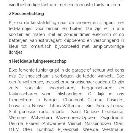
windbestendige lantaarn met een robuuste tuinkaars erin.
2 Feestverlichting
Kijk op de kerstafdeling naar de snoeren en slingers met
led-lampjes voor binnen en buiten. Die zijn er in alle
soorten en maten, met en zonder timer, elektrisch of op
batterijen, van extravagant knipperend en verspringend in
kleur tot romantisch, bijvoorbeeld met lampionvormige
lichtjes.
3 Het ideale tuingereedschap
Elke fervente tuinier grijpt in de garage of schuur wel eens mis. De snoeischaar is verbogen, de ladder wankelt… Doe een fonkelnieuwe, messcherpe snoeischaar cadeau. Er zijn zelfs speciale snoeischaren, heggenscharen en takkenscharen voor linkshandigen. Of kijk in ons tuincentrum in Bierges, Chaumont Gistoux, Rosieres, Louvain-La-Neuve, Lillois-Witterzee, Sint-Pieters-Leeuw, Sint genesius rode, Rhode - Saint Genese, Liedekerke, Wemmel, Wolvertem, Wezembeek-Oppem, Zwijndrecht, Deurne, Ekeren (Antwerpen), Viersel, Massenhoven, Olen, O.L.V. Olen, Turnhout, Rijkevorsel, Weelde, Westmalle, Balen, Kontich, Kessel, Sint Katelijne Waver, Essen, Stabroek, Wuustwezel, Sint-Joris-Weert, Aarschot, Landen, Zoutleeuw, Zonhoven, Alken, Maaseik, Zutendaal, Tongeren, Sint-Truiden, Nieuwerkerken (Limb), Neerpelt, Lommel, Hamont-Achel, Hamont, Ham, Bree, Waremme, Saint-Georges-Sur-Meuse, Dalhem, Herbesthal (Lontzen), Butgenbach, Saint-Vith, Malmedy, Gembloux, Tamines, Naninne, Montignies Sur Sambre, Gozee, Beho Gouvy, Breuvanne, Aubange, Soignies, Carnieres, Chapelle-Lez-Herlaimont, Tournai, Barry (Tournai), Ath, Oostkamp, Sint-Andries, Sint-Andries Brugge, Gistel, Zwevegem, Wevelgem, Ruiselede, Ardooie, Lendelede, Dadizele, St Jan Ieper, Rekkem, Sint Niklaas, Beveren-Waas, Ninove, Meerbeke, BRAKEL, Zingem Huise, Deinze, Aalter, Lovendegem, Maldegem, Dresden - Gompitz, Dresden, SCHÖNFELD-WEIßIG, RADEBEUL, Radeberg, Ottendorf-Okrilla, MEISSEN, FREITAL, Bannewitz, PIRNA, KAMENZ, SENFTENBERG, LAUCHHAMMER, BAUTZEN, LÖBAU, EBERSBACH, ZITTAU, GÖRLITZ, Niesky, HOYERSWERDA, COTTBUS, SPREMBERG, FORST, LUBBENAU, Massen-Finsterwalde, Finsterwalde, LEIPZIG, Leipzig Plagwitz, LEIPZIG-ENGELSDORF, Erfurt-Schmira, MARKKLEEBERG, GRIMMA, DÖBELN, OSCHATZ, Bennewitz, TORGAU, HERZBERG, HALLE, HALLE-TROTHA, HALLE SILBERHÖHE, MERSEBURG, BERNBURG / SAALE, QUEDLINBURG, Naumburg, WEISSENFELS, GRAEFENHAINICHEN, Rosslau, LUTHERST. WITTENBERG, Jessen / Elster, SAALFELD, PÖßNECK, JENA, ZWICKAU, RODEWISCH, ZWONITZ, SCHWARZENBERG, GLAUCHAU, MEERANE, REICHENBACH, CHEMNITZ, RÖHRSDORF (CHEMNITZ), ANNABERG-BUCHHOLZ, MARIENBERG, FREIBERG, BERLIN-FRIEDRICHSHAIN, Berlin-Lichtenberg, Berlin, BERLIN-NEUKÖLLN, BERLIN-PANKOW, BERLIN-REINICKENDORF, Berlin-Dahlem, POTSDAM-BORNIM, POTSDAM, TELTOW, STAHNSDORF, DALLGOW-DÖBERITZ, RATHENOW, BRANDENBURG, Luckenwalde, FRANKFURT/ODER, SEELOW, STRAUSBERG, DAHLWITZ-HOPPEGARTEN, FUERSTENWALDE, WILDAU, Rangsdorf, EISENHUTTENSTADT, Schorfheide OT Finowfurt, BAD FREIENWALDE, SCHWEDT, BERNAU, BORGSDORF, Zehdenick, NEURUPPIN, NEUBRANDENBURG, Waren, Neustrelitz, Prenzlau, Pasewalk, Torgelow, GREIFSWALD, NEUENKIRCHEN, ROSTOCK-LUETTENKLEIN, ROSTOCK, BENTWISCH, Barth, SCHWERIN, Hagenow, Boizenburg, PARCHIM, Hamburg, HAMBURG-HARBURG, SEEVETAL (HITTFELD), BUCHHOLZ, Luneburg-Rettmer, Adendorf, WINSEN/LUHE, GEESTHACHT, GLINDE, BUXTEHUDE, STADE, OTTERNDORF, Gallin, BRAAK, HAMBURG-SASEL, NORDERSTEDT, SCHENEFELD, TANGSTEDT, LUBECK, Groß Grönau, Scharbeutz-Gronenberg, Eutin, MALENTE-KRUMMSEE, Neustadt/Holstein, Burg auf Fehmarn, BAD OLDESLOE, ALT-MOLLN, Ratzeburg, WISMAR, Gägelow, Hammoor, KIEL, GETTORF, HEIKENDORF, NEUMÜNSTER, HENSTEDT-ULZBURG, BORDESHOLM, NORTORF, HOHENWESTEDT, RENDSBURG, BÖKLUND, Handewitt, MEYN, ELMSHORN, UETERSEN, RELLINGEN, HALSTENBEK, Hasloh, HEIST, ITZEHOE, HEILIGENSTEDTEN, HEIDE, HUSUM, TONNING, GARDING, Niebüll, LECK, OLDENBURG, Bad Zwischenahn, Friesoythe, Wilhelmshaven, ESENS, HAGE, MARIENHAFE, AURICH, LEER, Rhauderfehn, SULLINGEN, Verden - Hönisch, KIRCHLINTELN-ARMSEN, Hoya, ROTENBURG, Scheeßel, ZEVEN, BREMERVÖRDE, CUXHAVEN, BREMERHAVEN, GEESTLAND LANGEN, OSTERHOLZ-SCHARMBECK, RITTERHUDE-IHLPOHL, Ritterhude-Platjenwerbe, Ganderkesee, Wildeshausen, DOETLINGEN, Bremen, Bremen-Vahr, BREMEN-BLUMENTHAL, STUHR, STUBE-SECKENHAUSEN, Stuhr-Varrel, Achim, Syke, Lilienthal, OTTERSBERG-POSTHAUSEN, CELLE, WITTINGEN, SALZWEDEL, LUCHOW, Dannenberg, UELZEN, BAD BEVENSEN, SOLTAU, Munster, Bomlitz, Hannover, GARBSEN, LAATZEN, BARSINGHAUSEN, WEDEMARK-BISSENDORF, Altwarmbüchen, Isernhagen-Kirchhorst, RONNENBERG, HEMMINGEN, Gehrden, ALFELD/LEINE, Alfeld, HILDESHEIM, SARSTEDT, PEINE, LEHRTE OT ARPKE, LEHRTE, Burgdorf, WUNSTDORF, NEUSTADT, NIENBURG/WESER, Uchte, LEESE, STADTHAGEN, BUCKEBURG, HAMELN, Springe, HESSICH OLDENDORF, HERFORD, BAD SALZUFLEN, BÜNDE, ESPELKAMP, MINDEN, PORTA WESTFALICA, LÖHNE, HÜLLHORST, LEMGO, DETMOLD, Paderborn, PADERBORN-SCHLOSS NEUHAUS, DELBRÜCK, GÜTERSLOH, RHEDA-WIEDENBRÜCK, BIELEFELD, Bielefeld-Gadderbaum, KASSEL, KASSEL-WALDAU, KASSEL-NORDHAUSEN, BAUNATAL, Hofgeismar, WARBURG, MARSBERG, Korbach, KNÜLLWALD-REMSFELD, Schwalmstadt-Treysa, MARBURG, Gladenbach, Kirchhain, Grünberg, GIEßEN, Buseck, BUTZBACH, WETZLAR, FULDA, BEBRA, BAD HERSFELD, GÖTTINGEN, Duderstadt, NORTHEIM, ESCHWEGE, OSTERODE, EINBECK, Holzminden, HÖXTER, BEVERUNGEN, BRAUNSCHWEIG-RÜNINGEN, WOLFENBÜTTEL, HELMSTEDT, Melsungen, WOLFSBURG, WOLFSBURG-HATTORF, GIFHORN, GOSLAR, SEESEN, WERNIGERODE, MAGDEBURG, ZERBST, BURG, Genthin, HALDENSLEBEN, Oschersleben, STENDAL, GARDELEGEN, Düsseldorf, DÜSSELDORF-BENRATH, Meerbusch-IIverich, MEERBUSCH, LANGENFELD, RATINGEN, MÖNCHENGLADBACH, KORSCHENBROICH, VIERSEN, ERKELENZ, Hückelhoven, VELBERT, SOLINGEN, REMSCHEID, Dortmund, CASTROP-RAUXEL, BOCHUM, MÜLHEIM, HATTINGEN, RECKLINGHAUSEN, MARL, BOTTROP, Bottrop, DORSTEN, BORKEN, BOCHOLT, Wesel, VOERDE, Duisburg - Wanheimerort, Duisburg-Kasslerfeld, Duisburg, DUISBURG, Moers-Schwafheim, KREFELD, WARENDORF, Dülmen, RHEINE, Billerbeck, GEORGSMARIENHÜTTE, BELM, MELLE, VECHTA, Vechta, Visbek, IBBENBÜREN, Ibbenbüren, LENGERICH, BRAMSCHE-ENGTER, CLOPPENBURG, MEPPEN, Haselünne, Wesseling, Köln, KÖLN (JUNKERSDORF), KOLN-DELLBRUCK, BERGISCH GLADBACH, RÖSRATH, GUMMERSBACH, JÜLICH, Bonn, MECKENHEIM, ALFTER-OEDEKOVEN, Alfter, RHEINBACH, Sinzig, KÖNIGSWINTER, ST.AUGUSTIN-BIRLINGHOVEN, Troisdorf, EUSKIRCHEN, MECHERNICH-KOMMERN, Zülpich-ülpenich, KALL, Wasserliesch, MAINZ-HECHTSHEIM, Alzey, Nieder-Olm, SIMMERN, Idar-Oberstein, Nastätten, MAYEN, NETHPHEN-DIES-TIEFENBACH, LENNESTADT, HAGEN, HAGEN-HASPE, SCHWERTE, WITTEN, LÜDENSCHEID, ISERLOHN, MENDEN, AHLEN, Luedingshausen, UNNA, Soest, ARNSBERG, FRANKFURT AM MAIN (KELBACH), FRANKFURT, FRANKFURT-SCHWANHEIM, BAD VILBEL, NIDDERAU, FRIEDBERG, USINGEN, BAD HOMBURG, FRIEDRICHSDORF, Oberursel, OFFENBACH, RODGAU, DREIEICH, RÖDERMARK, HANAU, BAD SODEN - SALMUNSTER, GLAUBURG, ASCHAFFENBURG, ALZENAU, MOMBRIS, Stockstadt, ELSENFELD, MILTENBERG, DARMSTADT, Pfungstadt, Groß Gerau, MORFELDEN-WALLDORF, BENSHEIM, HEPPENHEIM, DIEBURG, GROß UMSTADT, WIESBADEN-BIEBRICH, Wiesbaden, Ruesselsheim, IDSTEIN, DIEZ, Kelkheim, Frankfurt am Main, St. Ingbert, MERZIG-BALLERN, LANDSTUHL, Bad Duerkheim, GRÜNSTADT, KAISERSLAUTERN, MANNHEIM, HEIDELBERG, WIESLOCH, Weinheim, STUTTGART 40 (ZUFFENHAUSEN), STUTTGART (DEGERLOCH), FELLBACH, LEINFELDEN-ECHTERDING, SINDELFINGEN, HERRENBERG, LEONBERG, LEONBERG 1, Ditzingen, Weil der Stadt, RUTESHEIM, Winnenden, BACKNANG, Murrhardt, LUDWIGSBURG, VAIHINGEN-ENZ, MÖGLINGEN, TUBINGEN, Mössingen, NAGOLD, Altensteig, BALINGEN, HECHINGEN, SIGMARINGEN, METZINGEN, BAD URACH, REUTLINGEN, PFULLINGEN, GOEPPINGEN, KIRCHHEIM/TECK, KIRCHHEIM / TECK, GEISLINGEN, AALEN, ELLWANGEN, SCHWABISCH GMUEND, SCHWÄBISCH GMÜND, SCHORNDORF, ESSLINGEN, HEILBRONN, NECKARSULM, WEINSBERG, WIDDERN, BIETIGHEIM-BISSINGEN, BRACKENHEIM, LAUFFEN, HESSIGHEIM, Gaildorf, SCHWABISCH HALL, ÖHRINGEN, BUCHEN, Bad Rappenau, BRETTEN, PFORZHEIM, KARLSRUHE GRÖTZINGEN, SINZHEIM, BRUCHSAL, LANDAU, OFFENBURG, KEHL, Bühl, LAHR, SINGEN, HILZINGEN, KONSTANZ, INSEL MAINAU, ROTTWEIL, FREIBURG, BREISACH, Ehrenkirchen, EMMENDINGEN, RHEINFELDEN, SCHOPFHEIM, WEHR-BRENNET, BAD SÄCKINGEN, WALDSHUT-TIENGEN, Klettgau, Wutöschingen-Schwerzen, München, MUENCHEN, MÜNCHEN 60 (OBERMENZING), Muenchen-Daglfing, UNTERHACHING, GERMERING, BUCHENDORF-GAUTING, GAUTING, OLCHING-GEISELBULLACH, Planegg-Martinsried, FÜRSTENFELDBRUCK, STARNBERG, WEILHEIM, PENZBERG, PEISSENBERG, MURNAU, WOLFRATSHAUSEN, BRUCKMÜHL, RAUBLING-PFRAUNDORF, STEPHANSKIRCHEN, TRAUNSTEIN, TRAUNREUT, FREILASSING, PIDING, WASSERBURG, BAD TOLZ, MIESBACH, LANDSHUT, DINGOLFING, VILSBIBURG, ECHING/WEIXERAU, PFARRKIRCHEN, SIMBACH, Dorfen, WALDKRAIBURG, BURGHAUSEN, DACHAU, PFAFFENHOFEN, FREISING, Moosburg, ECHING, ERDING, HAAR, POING, PARSDORF, KIRCHSEEON, Brunnthal, UNTERFÖHRING, KRUMBACH, STADTBERGEN, MERING, AICHACH-ECKNACH, DOUNAUWORTH, NEUBURG, WERTINGEN, NÖRDLINGEN, BUCHLOE, SCHWABMÜNCHEN, Klosterlechfeld, LANDSBERG AM LECH, Dießen am Ammersee, SCHONGAU, KEMPTEN, IMMENSTADT, KAUFBEUREN, MARKTOBERDORF, FUSSEN, MAUERSTETTEN, MEMMINGEN, MINDELHEIM, FRIEDRICHSHAFEN, Lindau, RAVENSBURG, WANGEN, Wilhelmsdorf, Grünkraut, Leutkirch, BAD SAULGAU, BIBERACH, Pfullendorf, Überlingen, MARKDORF, LANGENAU-ALBECK, NEU-ULM, ILLERTISSEN, WEISSENHORN, GÜNZBURG, JETTINGEN-SCHEPPACH, DILLINGEN, EHINGEN, Munderkingen, NÜRNBERG, ECKENTAL, ROTHENBACH, SCHWARZENBRUCK, PUSCHENDORF, FÜRTH, ERLANGEN, SCHWABACH, Roth, GREDING, LAUF AN DER PEGNITZ, Hersbruck, HOHENSTADT/POMMELSB., PEGNITZ, FORCHHEIM, HOCHSTADT/AISCH, Hemhofen, BAD WINDSHEIM, DIESPECK, ANSBACH, ROTHENBURG, DINKELSBÜHL, NEUENDETTELSAU, GUNZENHAUSEN, WEISSENBURG, AMBERG, SULZBACH-ROSENBERG, NEUMARKT, SCHWANDORF, OBERFICHTACH, WEIDEN, PRESSATH, BURGLENGENFELD, Nittenau, POLLENRIED, ABENSBERG, CHAM, Willmering, PASSAU, WALDKIRCHEN, DEGGENDORF, GRAFENAU, SELB, NAILA, BINDLACH, MARKTREDWITZ, BAMBERG, Hirschaid, LICHTENFELS, KRONACH, COBURG, WÜRZBURG, UFFENHEIM, HAßFURT, BAD NEUSTADT, KARLSTADT, Frammersbach, Bad Mergentheim, MEININGEN, ERFURT, Rottendorf, Apolda, SÖMMERDA, SONDERSHAUSEN, NORDHAUSEN, EISENACH, Gotha-Schwabhausen, AMMERN BEI MÜHLHAUSEN, LLOFRIU (GIRONA), Harju maakond, BARENTIN, BOURG EN BRESSE, BELLEGARDE, ORNEX, PREVESSIN-MOENS, VIRIAT, ST GENIS POUILLY, LAON, FAYET, SAINT QUENTIN, SOISSONS, BLESMES, CHARMEIL, DOMERAT, GAP, MOUANS-SARTOUX, RUOMS, CHARLEVILLE MEZIERES - LA FRANCHEVILLE, CLIRON, Vivier-au-Court, PAMIERS, LE MERIOT, VILLECHETIF, ST PARRES AUX TERTRES, AUBAGNE, CABRIES, ST MITRE L