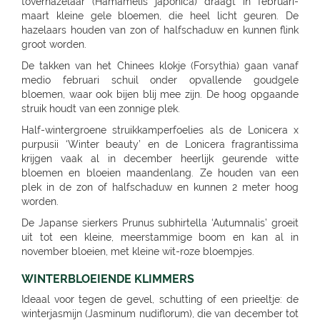
toverhazelaar (Hamamelis japonica) draagt in februari-
maart kleine gele bloemen, die heel licht geuren. De
hazelaars houden van zon of halfschaduw en kunnen flink
groot worden.
De takken van het Chinees klokje (Forsythia) gaan vanaf
medio februari schuil onder opvallende goudgele
bloemen, waar ook bijen blij mee zijn. De hoog opgaande
struik houdt van een zonnige plek.
Half-wintergroene struikkamperfoelies als de Lonicera x
purpusii ‘Winter beauty’ en de Lonicera fragrantissima
krijgen vaak al in december heerlijk geurende witte
bloemen en bloeien maandenlang. Ze houden van een
plek in de zon of halfschaduw en kunnen 2 meter hoog
worden.
De Japanse sierkers Prunus subhirtella ‘Autumnalis’ groeit
uit tot een kleine, meerstammige boom en kan al in
november bloeien, met kleine wit-roze bloempjes.
WINTERBLOEIENDE KLIMMERS
Ideaal voor tegen de gevel, schutting of een prieeltje: de
winterjasmijn (Jasminum nudiflorum), die van december tot