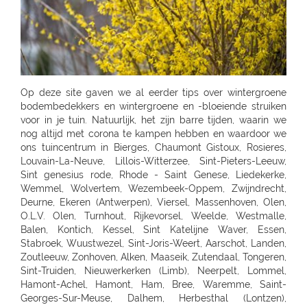
Op deze site gaven we al eerder tips over wintergroene bodembedekkers en wintergroene en -bloeiende struiken voor in je tuin. Natuurlijk, het zijn barre tijden, waarin we nog altijd met corona te kampen hebben en waardoor we ons tuincentrum in Bierges, Chaumont Gistoux, Rosieres, Louvain-La-Neuve, Lillois-Witterzee, Sint-Pieters-Leeuw, Sint genesius rode, Rhode - Saint Genese, Liedekerke, Wemmel, Wolvertem, Wezembeek-Oppem, Zwijndrecht, Deurne, Ekeren (Antwerpen), Viersel, Massenhoven, Olen, O.L.V. Olen, Turnhout, Rijkevorsel, Weelde, Westmalle, Balen, Kontich, Kessel, Sint Katelijne Waver, Essen, Stabroek, Wuustwezel, Sint-Joris-Weert, Aarschot, Landen, Zoutleeuw, Zonhoven, Alken, Maaseik, Zutendaal, Tongeren, Sint-Truiden, Nieuwerkerken (Limb), Neerpelt, Lommel, Hamont-Achel, Hamont, Ham, Bree, Waremme, Saint-Georges-Sur-Meuse, Dalhem, Herbesthal (Lontzen), Butgenbach, Saint-Vith, Malmedy, Gembloux, Tamines, Naninne, Montignies Sur Sambre, Gozee, Beho Gouvy, Breuvanne, Aubange, Soignies, Carnieres, Chapelle-Lez-Herlaimont, Tournai, Barry (Tournai), Ath, Oostkamp, Sint-Andries, Sint-Andries Brugge, Gistel, Zwevegem, Wevelgem, Ruiselede, Ardooie, Lendelede, Dadizele, St Jan Ieper, Rekkem, Sint Niklaas, Beveren-Waas, Ninove, Meerbeke, BRAKEL, Zingem Huise, Deinze, Aalter, Lovendegem, Maldegem, Dresden - Gompitz, Dresden, SCHÖNFELD-WEIßIG, RADEBEUL, Radeberg, Ottendorf-Okrilla, MEISSEN, FREITAL, Bannewitz, PIRNA, KAMENZ, SENFTENBERG, LAUCHHAMMER, BAUTZEN, LÖBAU, EBERSBACH, ZITTAU, GÖRLITZ, Niesky, HOYERSWERDA, COTTBUS, SPREMBERG, FORST, LUBBENAU, Massen-Finsterwalde, Finsterwalde, LEIPZIG, Leipzig Plagwitz, LEIPZIG-ENGELSDORF, Erfurt-Schmira, MARKKLEEBERG, GRIMMA, DÖBELN, OSCHATZ, Bennewitz, TORGAU, HERZBERG, HALLE, HALLE-TROTHA, HALLE SILBERHÖHE, MERSEBURG, BERNBURG / SAALE, QUEDLINBURG, Naumburg, WEISSENFELS, GRAEFENHAINICHEN, Rosslau, LUTHERST. WITTENBERG, Jessen / Elster, SAALFELD, PÖßNECK, JENA, ZWICKAU, RODEWISCH, ZWONITZ, SCHWARZENBERG, GLAUCHAU, MEERANE, REICHENBACH, CHEMNITZ, RÖHRSDORF (CHEMNITZ), ANNABERG-BUCHHOLZ, MARIENBERG, FREIBERG, BERLIN-FRIEDRICHSHAIN, Berlin-Lichtenberg, Berlin, BERLIN-NEUKÖLLN, BERLIN-PANKOW, BERLIN-REINICKENDORF, Berlin-Dahlem, POTSDAM-BORNIM, POTSDAM, TELTOW, STAHNSDORF, DALLGOW-DÖBERITZ, RATHENOW, BRANDENBURG, Luckenwalde, FRANKFURT/ODER, SEELOW, STRAUSBERG, DAHLWITZ-HOPPEGARTEN, FUERSTENWALDE, WILDAU, Rangsdorf, EISENHUTTENSTADT, Schorfheide OT Finowfurt, BAD FREIENWALDE, SCHWEDT, BERNAU, BORGSDORF, Zehdenick, NEURUPPIN, NEUBRANDENBURG, Waren, Neustrelitz, Prenzlau, Pasewalk, Torgelow, GREIFSWALD, NEUENKIRCHEN, ROSTOCK-LUETTENKLEIN, ROSTOCK, BENTWISCH, Barth, SCHWERIN, Hagenow, Boizenburg, PARCHIM, Hamburg, HAMBURG-HARBURG, SEEVETAL (HITTFELD), BUCHHOLZ, Luneburg-Rettmer, Adendorf, WINSEN/LUHE, GEESTHACHT, GLINDE, BUXTEHUDE, STADE, OTTERNDORF, Gallin, BRAAK, HAMBURG-SASEL, NORDERSTEDT, SCHENEFELD, TANGSTEDT, LUBECK, Groß Grönau, Scharbeutz-Gronenberg, Eutin, MALENTE-KRUMMSEE, Neustadt/Holstein, Burg auf Fehmarn, BAD OLDESLOE, ALT-MOLLN, Ratzeburg, WISMAR, Gägelow, Hammoor, KIEL, GETTORF, HEIKENDORF, NEUMÜNSTER, HENSTEDT-ULZBURG, BORDESHOLM, NORTORF, HOHENWESTEDT, RENDSBURG, BÖKLUND, Handewitt, MEYN, ELMSHORN, UETERSEN, RELLINGEN, HALSTENBEK, Hasloh, HEIST, ITZEHOE, HEILIGENSTEDTEN, HEIDE, HUSUM, TONNING, GARDING, Niebüll, LECK, OLDENBURG, Bad Zwischenahn, Friesoythe, Wilhelmshaven, ESENS, HAGE, MARIENHAFE, AURICH, LEER, Rhauderfehn, SULLINGEN, Verden - Hönisch, KIRCHLINTELN-ARMSEN, Hoya, ROTENBURG, Scheeßel, ZEVEN, BREMERVÖRDE, CUXHAVEN, BREMERHAVEN, GEESTLAND LANGEN, OSTERHOLZ-SCHARMBECK, RITTERHUDE-IHLPOHL, Ritterhude-Platjenwerbe, Ganderkesee, Wildeshausen, DOETLINGEN, Bremen, Bremen-Vahr, BREMEN-BLUMENTHAL, STUHR, STUBE-SECKENHAUSEN, Stuhr-Varrel, Achim, Syke, Lilienthal, OTTERSBERG-POSTHAUSEN, CELLE, WITTINGEN, SALZWEDEL, LUCHOW, Dannenberg, UELZEN, BAD BEVENSEN, SOLTAU, Munster, Bomlitz, Hannover, GARBSEN, LAATZEN, BARSINGHAUSEN, WEDEMARK-BISSENDORF, Altwarmbüchen, Isernhagen-Kirchhorst, RONNENBERG, HEMMINGEN, Gehrden, ALFELD/LEINE, Alfeld, HILDESHEIM, SARSTEDT, PEINE, LEHRTE OT ARPKE, LEHRTE, Burgdorf, WUNSTDORF, NEUSTADT, NIENBURG/WESER, Uchte, LEESE, STADTHAGEN, BUCKEBURG, HAMELN, Springe, HESSICH OLDENDORF, HERFORD, BAD SALZUFLEN, BÜNDE, ESPELKAMP, MINDEN, PORTA WESTFALICA, LÖHNE, HÜLLHORST, LEMGO, DETMOLD, Paderborn, PADERBORN-SCHLOSS NEUHAUS, DELBRÜCK, GÜTERSLOH, RHEDA-WIEDENBRÜCK, BIELEFELD, Bielefeld-Gadderbaum, KASSEL, KASSEL-WALDAU, KASSEL-NORDHAUSEN, BAUNATAL, Hofgeismar, WARBURG, MARSBERG, Korbach, KNÜLLWALD-REMSFELD, Schwalmstadt-Treysa, MARBURG, Gladenbach, Kirchhain, Grünberg, GIEßEN, Buseck, BUTZBACH, WETZLAR, FULDA, BEBRA, BAD HERSFELD, GÖTTINGEN, Duderstadt, NORTHEIM, ESCHWEGE, OSTERODE, EINBECK, Holzminden, HÖXTER, BEVERUNGEN, BRAUNSCHWEIG-RÜNINGEN, WOLFENBÜTTEL, HELMSTEDT, Melsungen, WOLFSBURG, WOLFSBURG-HATTORF, GIFHORN, GOSLAR, SEESEN, WERNIGERODE, MAGDEBURG, ZERBST, BURG, Genthin, HALDENSLEBEN, Oschersleben, STENDAL, GARDELEGEN, Düsseldorf, DÜSSELDORF-BENRATH, Meerbusch-IIverich, MEERBUSCH, LANGENFELD, RATINGEN, MÖNCHENGLADBACH, KORSCHENBROICH, VIERSEN, ERKELENZ, Hückelhoven, VELBERT, SOLINGEN, REMSCHEID, Dortmund, CASTROP-RAUXEL, BOCHUM, MÜLHEIM, HATTINGEN, RECKLINGHAUSEN, MARL, BOTTROP, Bottrop, DORSTEN, BORKEN, BOCHOLT, Wesel, VOERDE, Duisburg - Wanheimerort, Duisburg-Kasslerfeld, Duisburg, DUISBURG, Moers-Schwafheim, KREFELD, WARENDORF, Dülmen, RHEINE, Billerbeck, GEORGSMARIENHÜTTE, BELM, MELLE, VECHTA, Vechta, Visbek, IBBENBÜREN, Ibbenbüren, LENGERICH, BRAMSCHE-ENGTER, CLOPPENBURG, MEPPEN, Haselünne, Wesseling, Köln, KÖLN (JUNKERSDORF), KOLN-DELLBRUCK, BERGISCH GLADBACH, RÖSRATH, GUMMERSBACH, JÜLICH, Bonn, MECKENHEIM, ALFTER-OEDEKOVEN, Alfter, RHEINBACH, Sinzig, KÖNIGSWINTER, ST.AUGUSTIN-BIRLINGHOVEN, Troisdorf, EUSKIRCHEN, MECHERNICH-KOMMERN, Zülpich-ülpenich, KALL, Wasserliesch, MAINZ-HECHTSHEIM, Alzey, Nieder-Olm, SIMMERN, Idar-Oberstein, Nastätten, MAYEN, NETHPHEN-DIES-TIEFENBACH, LENNESTADT, HAGEN, HAGEN-HASPE, SCHWERTE, WITTEN, LÜDENSCHEID, ISERLOHN, MENDEN, AHLEN, Luedingshausen, UNNA, Soest, ARNSBERG, FRANKFURT AM MAIN (KELBACH), FRANKFURT, FRANKFURT-SCHWANHEIM, BAD VILBEL, NIDDERAU, FRIEDBERG, USINGEN, BAD HOMBURG, FRIEDRICHSDORF, Oberursel, OFFENBACH, RODGAU, DREIEICH, RÖDERMARK, HANAU, BAD SODEN - SALMUNSTER, GLAUBURG, ASCHAFFENBURG, ALZENAU, MOMBRIS, Stockstadt, ELSENFELD, MILTENBERG, DARMSTADT, Pfungstadt, Groß Gerau, MORFELDEN-WALLDORF, BENSHEIM, HEPPENHEIM, DIEBURG, GROß UMSTADT, WIESBADEN-BIEBRICH, Wiesbaden, Ruesselsheim, IDSTEIN, DIEZ, Kelkheim, Frankfurt am Main, St. Ingbert, MERZIG-BALLERN, LANDSTUHL, Bad Duerkheim, GRÜNSTADT, KAISERSLAUTERN, MANNHEIM, HEIDELBERG, WIESLOCH, Weinheim, STUTTGART 40 (ZUFFENHAUSEN), STUTTGART (DEGERLOCH), FELLBACH, LEINFELDEN-ECHTERDING, SINDELFINGEN, HERRENBERG, LEONBERG, LEONBERG 1, Ditzingen, Weil der Stadt, RUTESHEIM, Winnenden, BACKNANG, Murrhardt, LUDWIGSBURG, VAIHINGEN-ENZ, MÖGLINGEN, TUBINGEN, Mössingen, NAGOLD, Altensteig, BALINGEN, HECHINGEN, SIGMARINGEN, METZINGEN, BAD URACH, REUTLINGEN, PFULLINGEN, GOEPPINGEN, KIRCHHEIM/TECK, KIRCHHEIM / TECK, GEISLINGEN, AALEN, ELLWANGEN, SCHWABISCH GMUEND, SCHWÄBISCH GMÜND, SCHORNDORF, ESSLINGEN, HEILBRONN, NECKARSULM, WEINSBERG, WIDDERN, BIETIGHEIM-BISSINGEN, BRACKENHEIM, LAUFFEN, HESSIGHEIM, Gaildorf, SCHWABISCH HALL, ÖHRINGEN, BUCHEN, Bad Rappenau, BRETTEN, PFORZHEIM, KARLSRUHE GRÖTZINGEN, SINZHEIM, BRUCHSAL, LANDAU, OFFENBURG, KEHL, Bühl, LAHR, SINGEN, HILZINGEN, KONSTANZ, INSEL MAINAU, ROTTWEIL, FREIBURG, BREISACH, Ehrenkirchen, EMMENDINGEN, RHEINFELDEN, SCHOPFHEIM, WEHR-BRENNET, BAD SÄCKINGEN, WALDSHUT-TIENGEN, Klettgau, Wutöschingen-Schwerzen, München, MUENCHEN, MÜNCHEN 60 (OBERMENZING), Muenchen-Daglfing, UNTERHACHING, GERMERING, BUCHENDORF-GAUTING, GAUTING, OLCHING-GEISELBULLACH, Planegg-Martinsried, FÜRSTENFELDBRUCK, STARNBERG, WEILHEIM, PENZBERG, PEISSENBERG, MURNAU, WOLFRATSHAUSEN, BRUCKMÜHL, RAUBLING-PFRAUNDORF, STEPHANSKIRCHEN, TRAUNSTEIN, TRAUNREUT, FREILASSING, PIDING, WASSERBURG, BAD TOLZ, MIESBACH, LANDSHUT, DINGOLFING, VILSBIBURG, ECHING/WEIXERAU, PFARRKIRCHEN, SIMBACH, Dorfen, WALDKRAIBURG, BURGHAUSEN, DACHAU, PFAFFENHOFEN, FREISING, Moosburg, ECHING, ERDING, HAAR, POING, PARSDORF, KIRCHSEEON, Brunnthal, UNTERFÖHRING, KRUMBACH, STADTBERGEN, MERING, AICHACH-ECKNACH, DOUNAUWORTH, NEUBURG, WERTINGEN, NÖRDLINGEN, BUCHLOE, SCHWABMÜNCHEN, Klosterlechfeld, LANDSBERG AM LECH, Dießen am Ammersee, SCHONGAU, KEMPTEN, IMMENSTADT, KAUFBEUREN, MARKTOBERDORF, FUSSEN, MAUERSTETTEN, MEMMINGEN, MINDELHEIM, FRIEDRICHSHAFEN, Lindau, RAVENSBURG, WANGEN, Wilhelmsdorf, Grünkraut, Leutkirch, BAD SAULGAU, BIBERACH, Pfullendorf, Überlingen, MARKDORF, LANGENAU-ALBECK, NEU-ULM, ILLERTISSEN, WEISSENHORN, GÜNZBURG, JETTINGEN-SCHEPPACH, DILLINGEN, EHINGEN, Munderkingen, NÜRNBERG, ECKENTAL, ROTHENBACH, SCHWARZENBRUCK, PUSCHENDORF, FÜRTH, ERLANGEN, SCHWABACH, Roth, GREDING, LAUF AN DER PEGNITZ, Hersbruck, HOHENSTADT/POMMELSB., PEGNITZ, FORCHHEIM, HOCHSTADT/AISCH, Hemhofen, BAD WINDSHEIM, DIESPECK, ANSBACH, ROTHENBURG, DINKELSBÜHL, NEUENDETTELSAU, GUNZENHAUSEN, WEISSENBURG, AMBERG, SULZBACH-ROSENBERG, NEUMARKT, SCHWANDORF, OBERFICHTACH, WEIDEN, PRESSATH, BURGLENGENFELD, Nittenau, POLLENRIED, ABENSBERG, CHAM, Willmering, PASSAU, WALDKIRCHEN, DEGGENDORF, GRAFENAU, SELB, NAILA, BINDLACH, MARKTREDWITZ, BAMBERG, Hirschaid, LICHTENFELS, KRONACH, COBURG, WÜRZBURG, UFFENHEIM, HAßFURT, BAD NEUSTADT, KARLSTADT, Frammersbach, Bad Mergentheim, MEININGEN, ERFURT, Rottendorf, Apolda, SÖMMERDA, SONDERSHAUSEN, NORDHAUSEN, EISENACH, Gotha-Schwabhausen, AMMERN BEI MÜHLHAUSEN, LLOFRIU (GIRONA), Harju maakond, BARENTIN, BOURG EN BRESSE, BELLEGARDE, ORNEX, PREVESSIN-MOENS, VIRIAT, ST GENIS POUILLY, LAON, FAYET, SAINT QUENTIN, SOISSONS, BLESMES, CHARMEIL, DOMERAT, GAP, MOUANS-SARTOUX, RUOMS, CHARLEVILLE MEZIERES - LA FRANCHEVILLE, CLIRON, Vivier-au-Court, PAMIERS, LE MERIOT, VILLECHETIF, ST PARRES AUX TERTRES, AUBAGNE, CABRIES, ST MITRE LES REMPARTS, GLOS, LOUVIGNY, EPRON, DEAU