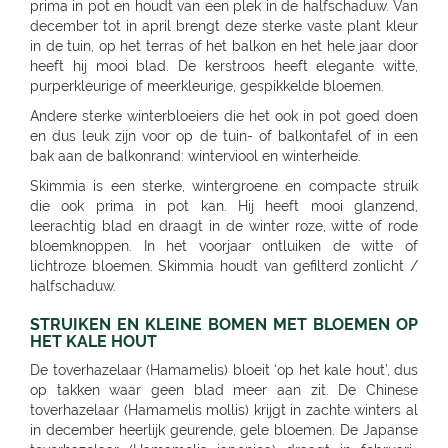
prima in pot en houdt van een plek in de halfschaduw. Van
december tot in april brengt deze sterke vaste plant kleur
in de tuin, op het terras of het balkon en het hele jaar door
heeft hij mooi blad. De kerstroos heeft elegante witte,
purperkleurige of meerkleurige, gespikkelde bloemen.
Andere sterke winterbloeiers die het ook in pot goed doen
en dus leuk zijn voor op de tuin- of balkontafel of in een
bak aan de balkonrand: winterviool en winterheide.
Skimmia is een sterke, wintergroene en compacte struik
die ook prima in pot kan. Hij heeft mooi glanzend,
leerachtig blad en draagt in de winter roze, witte of rode
bloemknoppen. In het voorjaar ontluiken de witte of
lichtroze bloemen. Skimmia houdt van gefilterd zonlicht /
halfschaduw.
STRUIKEN EN KLEINE BOMEN MET BLOEMEN OP
HET KALE HOUT
De toverhazelaar (Hamamelis) bloeit ‘op het kale hout’, dus
op takken waar geen blad meer aan zit. De Chinese
toverhazelaar (Hamamelis mollis) krijgt in zachte winters al
in december heerlijk geurende, gele bloemen. De Japanse