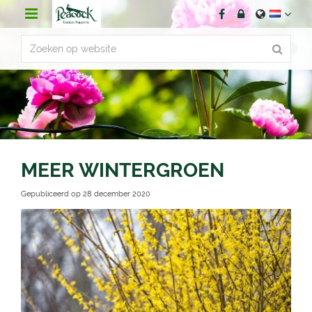
G
a
n
a
a
r
c
o
n
t
e
n
MEER WINTERGROEN
t
Gepubliceerd op
28 december 2020