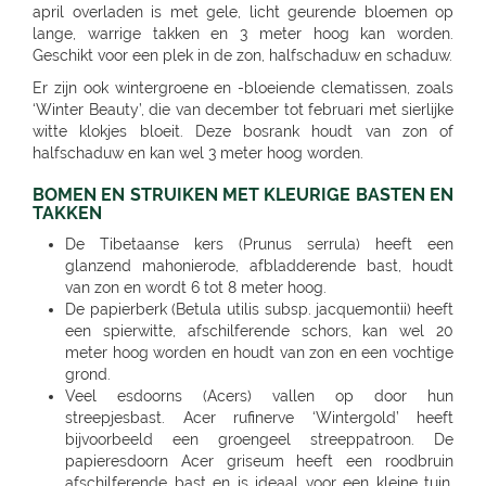
april overladen is met gele, licht geurende bloemen op
lange, warrige takken en 3 meter hoog kan worden.
Geschikt voor een plek in de zon, halfschaduw en schaduw.
Er zijn ook wintergroene en -bloeiende clematissen, zoals
‘Winter Beauty’, die van december tot februari met sierlijke
witte klokjes bloeit. Deze bosrank houdt van zon of
halfschaduw en kan wel 3 meter hoog worden.
BOMEN EN STRUIKEN MET KLEURIGE BASTEN EN
TAKKEN
De Tibetaanse kers (Prunus serrula) heeft een
glanzend mahonierode, afbladderende bast, houdt
van zon en wordt 6 tot 8 meter hoog.
De papierberk (Betula utilis subsp. jacquemontii) heeft
een spierwitte, afschilferende schors, kan wel 20
meter hoog worden en houdt van zon en een vochtige
grond.
Veel esdoorns (Acers) vallen op door hun
streepjesbast. Acer rufinerve ‘Wintergold’ heeft
bijvoorbeeld een groengeel streeppatroon. De
papieresdoorn Acer griseum heeft een roodbruin
afschilferende bast en is ideaal voor een kleine tuin,