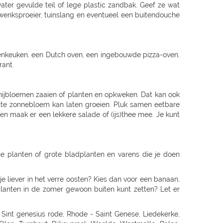
r gevulde teil of lege plastic zandbak. Geef ze wat
 zwenksproeier, tuinslang en eventueel een buitendouche
enkeuken, een Dutch oven, een ingebouwde pizza-oven,
rant.
snijbloemen zaaien of planten en opkweken. Dat kan ook
gste zonnebloem kan laten groeien. Pluk samen eetbare
n maak er een lekkere salade of (ijs)thee mee. Je kunt
ne planten of grote bladplanten en varens die je doen
 je liever in het verre oosten? Kies dan voor een banaan,
rplanten in de zomer gewoon buiten kunt zetten? Let er
WANGEN, SCHWABISCH GMUEND, SCHWÄBISCH GMÜND, SCHORNDORF, ESSLINGEN, HEILBRONN, NECKARSULM, WEINSBERG, WIDDERN, BIETIGHEIM-BISSINGEN, BRACKENHEIM, LAUFFEN, HESSIGHEIM, Gaildorf, SCHWABISCH HALL, ÖHRINGEN, BUCHEN, Bad Rappenau, BRETTEN, PFORZHEIM, KARLSRUHE GRÖTZINGEN, SINZHEIM, BRUCHSAL, LANDAU, OFFENBURG, KEHL, Bühl, LAHR, SINGEN, HILZINGEN, KONSTANZ, INSEL MAINAU, ROTTWEIL, FREIBURG, BREISACH, Ehrenkirchen, EMMENDINGEN, RHEINFELDEN, SCHOPFHEIM, WEHR-BRENNET, BAD SÄCKINGEN, WALDSHUT-TIENGEN, Klettgau, Wutöschingen-Schwerzen, München, MUENCHEN, MÜNCHEN 60 (OBERMENZING), Muenchen-Daglfing, UNTERHACHING, GERMERING, BUCHENDORF-GAUTING, GAUTING, OLCHING-GEISELBULLACH, Planegg-Martinsried, FÜRSTENFELDBRUCK, STARNBERG, WEILHEIM, PENZBERG, PEISSENBERG, MURNAU, WOLFRATSHAUSEN, BRUCKMÜHL, RAUBLING-PFRAUNDORF, STEPHANSKIRCHEN, TRAUNSTEIN, TRAUNREUT, FREILASSING, PIDING, WASSERBURG, BAD TOLZ, MIESBACH, LANDSHUT, DINGOLFING, VILSBIBURG, ECHING/WEIXERAU, PFARRKIRCHEN, SIMBACH, Dorfen, WALDKRAIBURG, BURGHAUSEN, DACHAU, PFAFFENHOFEN, FREISING, Moosburg, ECHING, ERDING, HAAR, POING, PARSDORF, KIRCHSEEON, Brunnthal, UNTERFÖHRING, KRUMBACH, STADTBERGEN, MERING, AICHACH-ECKNACH, DOUNAUWORTH, NEUBURG, WERTINGEN, NÖRDLINGEN, BUCHLOE, SCHWABMÜNCHEN, Klosterlechfeld, LANDSBERG AM LECH, Dießen am Ammersee, SCHONGAU, KEMPTEN, IMMENSTADT, KAUFBEUREN, MARKTOBERDORF, FUSSEN, MAUERSTETTEN, MEMMINGEN, MINDELHEIM, FRIEDRICHSHAFEN, Lindau, RAVENSBURG, WANGEN, Wilhelmsdorf, Grünkraut, Leutkirch, BAD SAULGAU, BIBERACH, Pfullendorf, Überlingen, MARKDORF, LANGENAU-ALBECK, NEU-ULM, ILLERTISSEN, WEISSENHORN, GÜNZBURG, JETTINGEN-SCHEPPACH, DILLINGEN, EHINGEN, Munderkingen, NÜRNBERG, ECKENTAL, ROTHENBACH, SCHWARZENBRUCK, PUSCHENDORF, FÜRTH, ERLANGEN, SCHWABACH, Roth, GREDING, LAUF AN DER PEGNITZ, Hersbruck, HOHENSTADT/POMMELSB., PEGNITZ, FORCHHEIM, HOCHSTADT/AISCH, Hemhofen, BAD WINDSHEIM, DIESPECK, ANSBACH, ROTHENBURG, DINKELSBÜHL, NEUENDETTELSAU, GUNZENHAUSEN, WEISSENBURG, AMBERG, SULZBACH-ROSENBERG, NEUMARKT, SCHWANDORF, OBERFICHTACH, WEIDEN, PRESSATH, BURGLENGENFELD, Nittenau, POLLENRIED, ABENSBERG, CHAM, Willmering, PASSAU, WALDKIRCHEN, DEGGENDORF, GRAFENAU, SELB, NAILA, BINDLACH, MARKTREDWITZ, BAMBERG, Hirschaid, LICHTENFELS, KRONACH, COBURG, WÜRZBURG, UFFENHEIM, HAßFURT, BAD NEUSTADT, KARLSTADT, Frammersbach, Bad Mergentheim, MEININGEN, ERFURT, Rottendorf, Apolda, SÖMMERDA, SONDERSHAUSEN, NORDHAUSEN, EISENACH, Gotha-Schwabhausen, AMMERN BEI MÜHLHAUSEN, LLOFRIU (GIRONA), Harju maakond, BARENTIN, BOURG EN BRESSE, BELLEGARDE, ORNEX, PREVESSIN-MOENS, VIRIAT, ST GENIS POUILLY, LAON, FAYET, SAINT QUENTIN, SOISSONS, BLESMES, CHARMEIL, DOMERAT, GAP, MOUANS-SARTOUX, RUOMS, CHARLEVILLE MEZIERES - LA FRANCHEVILLE, CLIRON, Vivier-au-Court, PAMIERS, LE MERIOT, VILLECHETIF, ST PARRES AUX TERTRES, AUBAGNE, CABRIES, ST MITRE LES REMPARTS, GLOS, LOUVIGNY, EPRON, DEAUVILLE, ROTS, Aurillac, CHAMPNIERS, SOYAUX, SAINTES, PUILBOREAU CEDEX, DOMPIERRE SUR MER, Angoulins sur Mer, VIERZON, SAINT AMAND MONTROND, SAINT GERMAIN DU PUY, DIJON, CHENOVE, ASNIERES LES DIJON, QUETIGNY, TADEN, YFFI