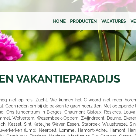
HOME
PRODUCTEN
VACATURES
V
EEN VAKANTIEPARADIJS
 Scharbeutz-Gronenberg, Eutin, MALENTE-KRUMMSEE, Neustadt/Holstein, Burg auf Fehmarn, BAD OLDESLOE, ALT-MOLLN, Ratzeburg, WISMAR, Gägelow, Hammoor, KIEL, GETTORF, HEIKENDORF, NEUMÜNSTER, HENSTEDT-ULZBURG, BORDESHOLM, NORTORF, HOHENWESTEDT, RENDSBURG, BÖKLUND, Handewitt, MEYN, ELMSHORN, UETERSEN, RELLINGEN, HALSTENBEK, Hasloh, HEIST, ITZEHOE, HEILIGENSTEDTEN, HEIDE, HUSUM, TONNING, GARDING, Niebüll, LECK, OLDENBURG, Bad Zwischenahn, Friesoythe, Wilhelmshaven, ESENS, HAGE, MARIENHAFE, AURICH, LEER, Rhauderfehn, SULLINGEN, Verden - Hönisch, KIRCHLINTELN-ARMSEN, Hoya, ROTENBURG, Scheeßel, ZEVEN, BREMERVÖRDE, CUXHAVEN, BREMERHAVEN, GEESTLAND LANGEN, OSTERHOLZ-SCHARMBECK, RITTERHUDE-IHLPOHL, Ritterhude-Platjenwerbe, Ganderkesee, Wildeshausen, DOETLINGEN, Bremen, Bremen-Vahr, BREMEN-BLUMENTHAL, STUHR, STUBE-SECKENHAUSEN, Stuhr-Varrel, Achim, Syke, Lilienthal, OTTERSBERG-POSTHAUSEN, CELLE, WITTINGEN, SALZWEDEL, LUCHOW, Dannenberg, UELZEN, BAD BEVENSEN, SOLTAU, Munster, Bomlitz, Hannover, GARBSEN, LAATZEN, BARSINGHAUSEN, WEDEMARK-BISSENDORF, Altwarmbüchen, Isernhagen-Kirchhorst, RONNENBERG, HEMMINGEN, Gehrden, ALFELD/LEINE, Alfeld, HILDESHEIM, SARSTEDT, PEINE, LEHRTE OT ARPKE, LEHRTE, Burgdorf, WUNSTDORF, NEUSTADT, NIENBURG/WESER, Uchte, LEESE, STADTHAGEN, BUCKEBURG, HAMELN, Springe, HESSICH OLDENDORF, HERFORD, BAD SALZUFLEN, BÜNDE, ESPELKAMP, MINDEN, PORTA WESTFALICA, LÖHNE, HÜLLHORST, LEMGO, DETMOLD, Paderborn, PADERBORN-SCHLOSS NEUHAUS, DELBRÜCK, GÜTERSLOH, RHEDA-WIEDENBRÜCK, BIELEFELD, Bielefeld-Gadderbaum, KASSEL, KASSEL-WALDAU, KASSEL-NORDHAUSEN, BAUNATAL, Hofgeismar, WARBURG, MARSBERG, Korbach, KNÜLLWALD-REMSFELD, Schwalmstadt-Treysa, MARBURG, Gladenbach, Kirchhain, Grünberg, GIEßEN, Buseck, BUTZBACH, WETZLAR, FULDA, BEBRA, BAD HERSFELD, GÖTTINGEN, Duderstadt, NORTHEIM, ESCHWEGE, OSTERODE, EINBECK, Holzminden, HÖXTER, BEVERUNGEN, BRAUNSCHWEIG-RÜNINGEN, WOLFENBÜTTEL, HELMSTEDT, Melsungen, WOLFSBURG, WOLFSBURG-HATTORF, GIFHORN, GOSLAR, SEESEN, WERNIGERODE, MAGDEBURG, ZERBST, BURG, Genthin, HALDENSLEBEN, Oschersleben, STENDAL, GARDELEGEN, Düsseldorf, DÜSSELDORF-BENRATH, Meerbusch-IIverich, MEERBUSCH, LANGENFELD, RATINGEN, MÖNCHENGLADBACH, KORSCHENBROICH, VIERSEN, ERKELENZ, Hückelhoven, VELBERT, SOLINGEN, REMSCHEID, Dortmund, CASTROP-RAUXEL, BOCHUM, MÜLHEIM, HATTINGEN, RECKLINGHAUSEN, MARL, BOTTROP, Bottrop, DORSTEN, BORKEN, BOCHOLT, Wesel, VOERDE, Duisburg - Wanheimerort, Duisburg-Kasslerfeld, Duisburg, DUISBURG, Moers-Schwafheim, KREFELD, WARENDORF, Dülmen, RHEINE, Billerbeck, GEORGSMARIENHÜTTE, BELM, MELLE, VECHTA, Vechta, Visbek, IBBENBÜREN, Ibbenbüren, LENGERICH, BRAMSCHE-ENGTER, CLOPPENBURG, MEPPEN, Haselünne, Wesseling, Köln, KÖLN (JUNKERSDORF), KOLN-DELLBRUCK, BERGISCH GLADBACH, RÖSRATH, GUMMERSBACH, JÜLICH, Bonn, MECKENHEIM, ALFTER-OEDEKOVEN, Alfter, RHEINBACH, Sinzig, KÖNIGSWINTER, ST.AUGUSTIN-BIRLINGHOVEN, Troisdorf, EUSKIRCHEN, MECHERNICH-KOMMERN, Zülpich-ülpenich, KALL, Wasserliesch, MAINZ-HECHTSHEIM, Alzey, Nieder-Olm, SIMMERN, Idar-Oberstein, Nastätten, MAYEN, NETHPHEN-DIES-TIEFENBACH, LENNESTADT, HAGEN, HAGEN-HASPE, SCHWERTE, WITTEN, LÜDENSCHEID, ISERLOHN, MENDEN, AHLEN, Luedingshausen, UNNA, Soest, ARNSBERG, FRANKFURT AM MAIN (KELBACH), FRANKFURT, FRANKFURT-SCHWANHEIM, BAD VILBEL, NIDDERAU, FRIEDBERG, USINGEN, BAD HOMBURG, FRIEDRICHSDORF, Oberursel, OFFENBACH, RODGAU, DREIEICH, RÖDERMARK, HANAU, BAD SODEN - SALMUNSTER, GLAUBURG, ASCHAFFENBURG, ALZENAU, MOMBRIS, Stockstadt, ELSENFELD, MILTENBERG, DARMSTADT, Pfungstadt, Groß Gerau, MORFELDEN-WALLDORF, BENSHEIM, HEPPENHEIM, DIEBURG, GROß UMSTADT, WIESBADEN-BIEBRICH, Wiesbaden, Ruesselsheim, IDSTEIN, DIEZ, Kelkheim, Frankfurt am Main, St. Ingbert, MERZIG-BALLERN, LANDSTUHL, Bad Duerkheim, GRÜNSTADT, KAISERSLAUTERN, MANNHEIM, HEIDELBERG, WIESLOCH, Weinheim, STUTTGART 40 (ZUFFENHAUSEN), STUTTGART (DEGERL