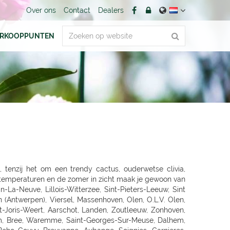
Over ons
Contact
Dealers
ERKOOPPUNTEN
OCH), FELLBACH, LEINFELDEN-ECHTERDING, SINDELFINGEN, HERRENBERG, LEONBERG, LEONBERG 1, Ditzingen, Weil der Stadt, RUTESHEIM, Winnenden, BACKNANG, Murrhardt, LUDWIGSBURG, VAIHINGEN-ENZ, MÖGLINGEN, TUBINGEN, Mössingen, NAGOLD, Altensteig, BALINGEN, HECHINGEN, SIGMARINGEN, METZINGEN, BAD URACH, REUTLINGEN, PFULLINGEN, GOEPPINGEN, KIRCHHEIM/TECK, KIRCHHEIM / TECK, GEISLINGEN, AALEN, ELLWANGEN, SCHWABISCH GMUEND, SCHWÄBISCH GMÜND, SCHORNDORF, ESSLINGEN, HEILBRONN, NECKARSULM, WEINSBERG, WIDDERN, BIETIGHEIM-BISSINGEN, BRACKENHEIM, LAUFFEN, HESSIGHEIM, Gaildorf, SCHWABISCH HALL, ÖHRINGEN, BUCHEN, Bad Rappenau, BRETTEN, PFORZHEIM, KARLSRUHE GRÖTZINGEN, SINZHEIM, BRUCHSAL, LANDAU, OFFENBURG, KEHL, Bühl, LAHR, SINGEN, HILZINGEN, KONSTANZ, INSEL MAINAU, ROTTWEIL, FREIBURG, BREISACH, Ehrenkirchen, EMMENDINGEN, RHEINFELDEN, SCHOPFHEIM, WEHR-BRENNET, BAD SÄCKINGEN, WALDSHUT-TIENGEN, Klettgau, Wutöschingen-Schwerzen, München, MUENCHEN, MÜNCHEN 60 (OBERMENZING), Muenchen-Daglfing, UNTERHACHING, GERMERING, BUCHENDORF-GAUTING, GAUTING, OLCHING-GEISELBULLACH, Planegg-Martinsried, FÜRSTENFELDBRUCK, STARNBERG, WEILHEIM, PENZBERG, PEISSENBERG, MURNAU, WOLFRATSHAUSEN, BRUCKMÜHL, RAUBLING-PFRAUNDORF, STEPHANSKIRCHEN, TRAUNSTEIN, TRAUNREUT, FREILASSING, PIDING, WASSERBURG, BAD TOLZ, MIESBACH, LANDSHUT, DINGOLFING, VILSBIBURG, ECHING/WEIXERAU, PFARRKIRCHEN, SIMBACH, Dorfen, WALDKRAIBURG, BURGHAUSEN, DACHAU, PFAFFENHOFEN, FREISING, Moosburg, ECHING, ERDING, HAAR, POING, PARSDORF, KIRCHSEEON, Brunnthal, UNTERFÖHRING, KRUMBACH, STADTBERGEN, MERING, AICHACH-ECKNACH, DOUNAUWORTH, NEUBURG, WERTINGEN, NÖRDLINGEN, BUCHLOE, SCHWABMÜNCHEN, Klosterlechfeld, LANDSBERG AM LECH, Dießen am Ammersee, SCHONGAU, KEMPTEN, IMMENSTADT, KAUFBEUREN, MARKTOBERDORF, FUSSEN, MAUERSTETTEN, MEMMINGEN, MINDELHEIM, FRIEDRICHSHAFEN, Lindau, RAVENSBURG, WANGEN, Wilhelmsdorf, Grünkraut, Leutkirch, BAD SAULGAU, BIBERACH, Pfullendorf, Überlingen, MARKDORF, LANGENAU-ALBECK, NEU-ULM, ILLERTISSEN, WEISSENHORN, GÜNZBURG, JETTINGEN-SCHEPPACH, DILLINGEN, EHINGEN, Munderkingen, NÜRNBERG, ECKENTAL, ROTHENBACH, SCHWARZENBRUCK, PUSCHENDORF, FÜRTH, ERLANGEN, SCHWABACH, Roth, GREDING, LAUF AN DER PEGNITZ, Hersbruck, HOHENSTADT/POMMELSB., PEGNITZ, FORCHHEIM, HOCHSTADT/AISCH, Hemhofen, BAD WINDSHEIM, DIESPECK, ANSBACH, ROTHENBURG, DINKELSBÜHL, NEUENDETTELSAU, GUNZENHAUSEN, WEISSENBURG, AMBERG, SULZBACH-ROSENBERG, NEUMARKT, SCHWANDORF, OBERFICHTACH, WEIDEN, PRESSATH, BURGLENGENFELD, Nittenau, POLLENRIED, ABENSBERG, CHAM, Willmering, PASSAU, WALDKIRCHEN, DEGGENDORF, GRAFENAU, SELB, NAILA, BINDLACH, MARKTREDWITZ, BAMBERG, Hirschaid, LICHTENFELS, KRONACH, COBURG, WÜRZBURG, UFFENHEIM, HAßFURT, BAD NEUSTADT, KARLSTADT, Frammersbach, Bad Mergentheim, MEININGEN, ERFURT, Rottendorf, Apolda, SÖMMERDA, SONDERSHAUSEN, NORDHAUSEN, EISENACH, Gotha-Schwabhausen, AMMERN BEI MÜHLHAUSEN, LLOFRIU (GIRONA), Harju maakond, BARENTIN, BOURG EN BRESSE, BELLEGARDE, ORNEX, PREVESSIN-MOENS, VIRIAT, ST GENIS POUILLY, LAON, FAYET, SAINT QUENTIN, SOISSONS, BLESMES, CHARMEIL, DOMERAT, GAP, MOUANS-SARTOUX, RUOMS, CHARLEVILLE MEZIERES -