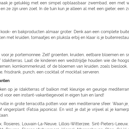
ak je gelukkig met een simpel opblaasbaar zwembad, een met wate
n ze zijn uren zoet. In de tuin kun je alleen al met een gieter, een
, kook- en bakproducten almaar groter. Denk aan een complete buit
 met kruiden, tomaatjes en pluksla erbij en klaar is je buitenrestau
 voor je portemonnee. Zelf groenten, kruiden, eetbare bloemen en 
of (dak)terras. Laat de kinderen een wedstrijdje houden wie de hoo
emen, komkommerkruid, of de bloemen van kruiden, zoals bieslook, e
e, frisdrank, punch, een cocktail of mocktail serveren.
anten
ken op je (dak)terras of balkon met kleurige en geurige mediterra
voor een instant-vakantiegevoel in eigen tuin en land!
nville in grote terracotta potten voor een mediterrane sfeer. Waan je
ingerplant (Fatsia japonica). En wist je dat je vrijwel al je kame
taan.
ARDING, Niebüll, LECK, OLDENBURG, Bad Zwischenahn, Friesoythe, Wilhelmshaven, ESENS, HAGE, MARIENHAFE, AURICH, LEER, Rhauderfehn, SULLINGEN, Verden - Hönisch, KIRCHLINTELN-ARMSEN, Hoya, ROTENBURG, Scheeßel, ZEVEN, BREMERVÖRDE, CUXHAVEN, BREMERHAVEN, GEESTLAND LANGEN, OSTERHOLZ-SCHARMBECK, RITTERHUDE-IHLPOHL, Ritterhude-Platjenwerbe, Ganderkesee, Wildeshausen, DOETLINGEN, Bremen, Bremen-Vahr, BREMEN-BLUMENTHAL, STUHR, STUBE-SECKENHAUSEN, Stuhr-Varrel, Achim, Syke, Lilienthal, OTTERSBERG-POSTHAUSEN, CELLE, WITTINGEN, SALZWEDEL, LUCHOW, Dannenberg, UELZEN, BAD BEVENSEN, SOLTAU, Munster, Bomlitz, Hannover, GARBSEN, LAATZEN, BARSINGHAUSEN, WEDEMARK-BISSENDORF, Altwarmbüchen, Isernhagen-Kirchhorst, RONNENBERG, HEMMINGEN, Gehrden, ALFELD/LEINE, Alfeld, HILDESHEIM, SARSTEDT, PEINE, LEHRTE OT ARPKE, LEHRTE, Burgdorf, WUNSTDORF, NEUSTADT, NIENBURG/WESER, Uchte, LEESE, STADTHAGEN, BUCKEBURG, HAMELN, Springe, HESSICH OLDENDORF, HERFORD, BAD SALZUFLEN, BÜNDE, ESPELKAMP, MINDEN, PORTA WESTFALICA, LÖHNE, HÜLLHORST, LEMGO, DETMOLD, Paderborn, PADERBORN-SCHLOSS NEUHAUS, DELBRÜCK, GÜTERSLOH, RHEDA-WIEDENBRÜCK, BIELEFELD, Bielefeld-Gadderbaum, KASSEL, KASSEL-WALDAU, KASSEL-NORDHAUSEN, BAUNATAL, Hofgeismar, WARBURG, MARSBERG, Korbach, KNÜLLWALD-REMSFELD, Schwalmstadt-Treysa, MARBURG, Gladenbach, Kirchhain, Grünberg, GIEßEN, Buseck, BUTZBACH, WETZLAR, FULDA, BEBRA, BAD HERSFELD, GÖTTINGEN, Duderstadt, NORTHEIM, ESCHWEGE, OSTERODE, EINBECK, Holzminden, HÖXTER, BEVERUNGEN, BRAUNSCHWEIG-RÜNINGEN, WOLFENBÜTTEL, HELMSTEDT, Melsungen, WOLFSBURG, WOLFSBURG-HATTORF, GIFHORN, GOSLAR, SEESEN, WERNIGERODE, MAGDEBURG, ZERBST, BURG, Genthin, HALDENSLEBEN, Oschersleben, STENDAL, GARDELEGEN, Düsseldorf, DÜSSELDORF-BENRATH, Meerbusch-IIverich, MEERBUSCH, LANGENFELD, RATINGEN, MÖNCHENGLADBACH, KORSCHENBROICH, VIERSEN, ERKELENZ, Hückelhoven, VELBERT, SOLINGEN, REMSCHEID, Dortmund, CASTROP-RAUXEL, BOCHUM, MÜLHEIM, HATTINGEN, RECKLINGHAUSEN, MARL, BOTTROP, Bottrop, DORSTEN, BORKEN, BOCHOLT, Wesel, VOERDE, Duisburg - Wanheimerort, Duisburg-Kasslerfeld, Duisburg, DUISBURG, Moers-Schwafheim, KREFELD, WARENDORF, Dülmen, RHEINE, Billerbeck, GEORGSMARIENHÜTTE, BELM, MELLE, VECHTA, Vechta, Visbek, IBBENBÜREN, Ibbenbüren, LENGERICH, BRAMSCHE-ENGTER, CLOPPENBURG, MEPPEN, Haselünne, Wesseling, Köln, KÖLN (JUNKERSDORF), KOLN-DELLBRUCK, BERGISCH GLADBACH, RÖSRATH, GUMMERSBACH, JÜLICH, Bonn, MECKENHEIM, ALFTER-OEDEKOVEN, Alfter, RHEINBACH, Sinzig, KÖNIGSWINTER, ST.AUGUSTIN-BIRLINGHOVEN, Troisdorf, EUSKIRCHEN, MECHERNICH-KOMMERN, Zülpich-ülpenich, KALL, Wasserliesch, MAINZ-HECHTSHEIM, Alzey, Nieder-Olm, SIMMERN, Idar-Oberstein, Nastätten, MAYEN, NETHPHEN-DIES-TIEFENBACH, LENNESTADT, HAGEN, HAGEN-HASPE, SCHWERTE, WITTEN, LÜDENSCHEID, ISERLOHN, MENDEN, AHLEN, Luedingshausen, UNNA, Soest, ARNSBERG, FRANKFURT AM MAIN (KELBACH), FRANKFURT, FRANKFURT-SCHWANHEIM, BAD VILBEL, NIDDERAU, FRIEDBERG, USINGEN, BAD HOMBURG, FRIEDRICHSDORF, Oberursel, OFFENBACH, RODGAU, DREIEICH, RÖDERMARK, HANAU, BAD SODEN - SALMUNSTER, GLAUBURG, ASCHAFFENBURG, ALZENAU, MOMBRIS, Stockstadt, ELSENFELD, MILTENBERG, DARMSTADT, Pfungstadt, Groß Gerau, MORFELDEN-WALLDORF, BENSHEIM, HEPPENHEIM, DIEBURG, GROß UMSTADT, WIESBADEN-BIEBRICH, Wiesbaden, Ruesselsheim, IDSTEIN, DIEZ, Kelkheim, Frankfurt am Main, St. Ingbert, MERZIG-BALLERN, LANDSTUHL, Bad Duerkheim, GRÜNSTADT, KAISERSLAUTERN, MANNHEIM, HEIDELBERG, WIESLOCH, Weinheim, STUTTGART 40 (ZUFFENHAUSEN), STUTTGART (DEGERLOCH), FELLBACH, LEINFELDEN-ECHTERDING, SINDELFINGEN, HERRENBERG, LEONBERG, LEONBERG 1, Ditzingen, Weil der Stadt, RUTESHEIM, Winnenden, BACKNANG, Murrhardt, LUDWIGSBURG, VAIHINGEN-ENZ, MÖGLINGEN, TUBINGEN, Mössingen, NAGOLD, Altensteig, BALINGEN, HECHINGEN, SIGMARINGEN, METZINGEN, BAD URACH, REUTLINGEN, PFULLINGEN, GOEPPINGEN, KIRCHHEIM/TECK, KIRCHHEIM / TECK, GEISLINGEN, AALEN, ELL