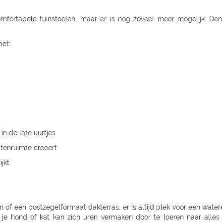
mfortabele tuinstoelen, maar er is nog zoveel meer mogelijk. Den
met:
in de late uurtjes
tenruimte creëert
jkt
on of een postzegelformaat dakterras, er is altijd plek voor een wat
k je hond of kat kan zich uren vermaken door te loeren naar alles