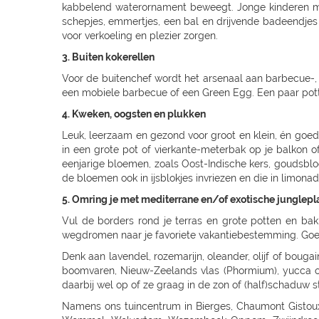
kabbelend waterornament beweegt. Jonge kinderen ma
schepjes, emmertjes, een bal en drijvende badeendjes e
voor verkoeling en plezier zorgen.
3. Buiten kokerellen
Voor de buitenchef wordt het arsenaal aan barbecue-
een mobiele barbecue of een Green Egg. Een paar potten
4. Kweken, oogsten en plukken
Leuk, leerzaam en gezond voor groot en klein, én goed
in een grote pot of vierkante-meterbak op je balkon 
eenjarige bloemen, zoals Oost-Indische kers, goudsblo
de bloemen ook in ijsblokjes invriezen en die in limonad
5. Omring je met mediterrane en/of exotische junglepl
Vul de borders rond je terras en grote potten en bak
wegdromen naar je favoriete vakantiebestemming. Goed 
Denk aan lavendel, rozemarijn, oleander, olijf of bougai
boomvaren, Nieuw-Zeelands vlas (Phormium), yucca of v
daarbij wel op of ze graag in de zon of (half)schaduw s
Namens ons tuincentrum in Bierges, Chaumont Gistoux, Rosieres, Louvain-La-Neuve, Lillois-Witterzee, Sint-Pieters-Leeuw, Sint genesius rode, Rhode - Saint Genese, Liedekerke, Wemmel, Wolvertem, Wezembeek-Oppem, Zwijndrecht, Deurne, Ekeren (Antwerpen), Viersel, Massenhoven, Olen, O.L.V. Olen, Turnhout, Rijkevorsel, Weelde, Westmalle, Balen, Kontich, Kessel, Sint Katelijne Waver, Essen, Stabroek, Wuustwezel, Sint-Joris-Weert, Aarschot, Landen, Zoutleeuw, Zonhoven, Alken, Maaseik, Zutendaal, Tongeren, Sint-Truiden, Nieuwerkerken (Limb), Neerpelt, Lommel, Hamont-Achel, Hamont, Ham, Bree, Waremme, Saint-Georges-Sur-Meuse, Dalhem, Herbesthal (Lontzen), Butgenbach, Saint-Vith, Malmedy, Gembloux, Tamines, Naninne, Montignies Sur Sambre, Gozee, Beho Gouvy, Breuvanne, Aubange, Soignies, Carnieres, Chapelle-Lez-Herlaimont, Tournai, Barry (Tournai), Ath, Oostkamp, Sint-Andries, Sint-Andries Brugge, Gistel, Zwevegem, Wevelgem, Ruiselede, Ardooie, Lendelede, Dadizele, St Jan Ieper, Rekkem, Sint Niklaas, Beveren-Waas, Ninove, Meerbeke, BRAKEL, Zingem Huise, Deinze, Aalter, Lovendegem, Maldegem, Dresden - Gompitz, Dresden, SCHÖNFELD-WEIßIG, RADEBEUL, Radeberg, Ottendorf-Okrilla, MEISSEN, FREITAL, Bannewitz, PIRNA, KAMENZ, SENFTENBERG, LAUCHHAMMER, BAUTZEN, LÖBAU, EBERSBACH, ZITTAU, GÖRLITZ, Niesky, HOYERSWERDA, COTTBUS, SPREMBERG, FORST, LUBBENAU, Massen-Finsterwalde, Finsterwalde, LEIPZIG, Leipzig Plagwitz, LEIPZIG-ENGELSDORF, Erfurt-Schmira, MARKKLEEBERG, GRIMMA, DÖBELN, OSCHATZ, Bennewitz, TORGAU, HERZBERG, HALLE, HALLE-TROTHA, HALLE SILBERHÖHE, MERSEBURG, BERNBURG / SAALE, QUEDLINBURG, Naumburg, WEISSENFELS, GRAEFENHAINICHEN, Rosslau, LUTHERST. WITTENBERG, Jessen / Elster, SAALFELD, PÖßNECK, JENA, ZWICKAU, RODEWISCH, ZWONITZ, SCHWARZENBERG, GLAUCHAU, MEERANE, REICHENBACH, CHEMNITZ, RÖHRSDORF (CHEMNITZ), ANNABERG-BUCHHOLZ, MARIENBERG, FREIBERG, BERLIN-FRIEDRICHSHAIN, Berlin-Lichtenberg, Berlin, BERLIN-NEUKÖLLN, BERLIN-PANKOW, BERLIN-REINICKENDORF, Berlin-Dahlem, POTSDAM-BORNIM, POTSDAM, TELTOW, STAHNSDORF, DALLGOW-DÖBERITZ, RATHENOW, BRANDENBURG, Luckenwalde, FRANKFURT/ODER, SEELOW, STRAUSBERG, DAHLWITZ-HOPPEGARTEN, FUERSTENWALDE, WILDAU, Rangsdorf, EISENHUTTENSTADT, Schorfheide OT Finowfurt, BAD FREIENWALDE, SCHWEDT, BERNAU, BORGSDORF, Zehdenick, NEURUPPIN, NEUBRANDENBURG, Waren, Neustrelitz, Prenzlau, Pasewalk, Torgelow, GREIFSWALD, NEUENKIRCHEN, ROSTOCK-LUETTENKLEIN, ROSTOCK, BENTWISCH, Barth, SCHWERIN, Hagenow, Boizenburg, PARCHIM, Hamburg, HAMBURG-HARBURG, SEEVETAL (HITTFELD), BUCHHOLZ, Luneburg-Rettmer, Adendorf, WINSEN/LUHE, GEESTHACHT, GLINDE, BUXTEHUDE, STADE, OTTERNDORF, Gallin, BRAAK, HAMBURG-SASEL, NORDERSTEDT, SCHENEFELD, TANGSTEDT, LUBECK, Groß Grönau, Scharbeutz-Gronenberg, Eutin, MALENTE-KRUMMSEE, Neustadt/Holstein, Burg auf Fehmarn, BAD OLDESLOE, ALT-MOLLN, Ratzeburg, WISMAR, Gägelow, Hammoor, KIEL, GETTORF, HEIKENDORF, NEUMÜNSTER, HENSTEDT-ULZBURG, BORDESHOLM, NORTORF, HOHENWESTEDT, RENDSBURG, BÖKLUND, Handewitt, MEYN, ELMSHORN, UETERSEN, RELLINGEN, HALSTENBEK, Hasloh, HEIST, ITZEHOE, HEILIGENSTEDTEN, HEIDE, HUSUM, TONNING, G