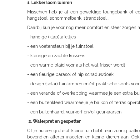
1. Lekker loom luieren
Misschien heb je al een geweldige loungebank of co
hangstoel, schommelbank, strandstoel...
Daarbij kun je voor nog meer comfort en sfeer zorgen 
- handige (klap)tafeltjes
- een voetensteun bij je tuinstoel
- kleurige en zachte kussens
- een warme plaid voor als het wat frisser wordt
- een fleurige parasol of hip schaduwdoek
- design (solar) tuinlampen en/of praktische spots voor 
- een veranda of overkapping waarmee je een extra bui
- een buitenkleed waarmee je je balkon of terras opvroli
- een buitenhaard, vuurkorf en/of geurkaarsen
2. Waterpret en gespetter
Of je nu een grote of kleine tuin hebt, een zonnig balk
bovendien allerlei insecten en kleine dieren aan. Oo