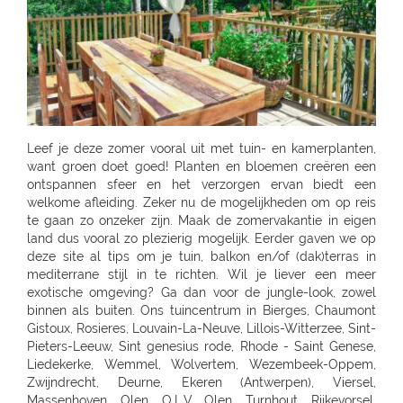
Leef je deze zomer vooral uit met tuin- en kamerplanten, want groen doet goed! Planten en bloemen creëren een ontspannen sfeer en het verzorgen ervan biedt een welkome afleiding. Zeker nu de mogelijkheden om op reis te gaan zo onzeker zijn. Maak de zomervakantie in eigen land dus vooral zo plezierig mogelijk. Eerder gaven we op deze site al tips om je tuin, balkon en/of (dak)terras in mediterrane stijl in te richten. Wil je liever een meer exotische omgeving? Ga dan voor de jungle-look, zowel binnen als buiten. Ons tuincentrum in Bierges, Chaumont Gistoux, Rosieres, Louvain-La-Neuve, Lillois-Witterzee, Sint-Pieters-Leeuw, Sint genesius rode, Rhode - Saint Genese, Liedekerke, Wemmel, Wolvertem, Wezembeek-Oppem, Zwijndrecht, Deurne, Ekeren (Antwerpen), Viersel, Massenhoven, Olen, O.L.V. Olen, Turnhout, Rijkevorsel, Weelde, Westmalle, Balen, Kontich, Kessel, Sint Katelijne Waver, Essen, Stabroek, Wuustwezel, Sint-Joris-Weert, Aarschot, Landen, Zoutleeuw, Zonhoven, Alken, Maaseik, Zutendaal, Tongeren, Sint-Truiden, Nieuwerkerken (Limb), Neerpelt, Lommel, Hamont-Achel, Hamont, Ham, Bree, Waremme, Saint-Georges-Sur-Meuse, Dalhem, Herbesthal (Lontzen), Butgenbach, Saint-Vith, Malmedy, Gembloux, Tamines, Naninne, Montignies Sur Sambre, Gozee, Beho Gouvy, Breuvanne, Aubange, Soignies, Carnieres, Chapelle-Lez-Herlaimont, Tournai, Barry (Tournai), Ath, Oostkamp, Sint-Andries, Sint-Andries Brugge, Gistel, Zwevegem, Wevelgem, Ruiselede, Ardooie, Lendelede, Dadizele, St Jan Ieper, Rekkem, Sint Niklaas, Beveren-Waas, Ninove, Meerbeke, BRAKEL, Zingem Huise, Deinze, Aalter, Lovendegem, Maldegem, Dresden - Gompitz, Dresden, SCHÖNFELD-WEIßIG, RADEBEUL, Radeberg, Ottendorf-Okrilla, MEISSEN, FREITAL, Bannewitz, PIRNA, KAMENZ, SENFTENBERG, LAUCHHAMMER, BAUTZEN, LÖBAU, EBERSBACH, ZITTAU, GÖRLITZ, Niesky, HOYERSWERDA, COTTBUS, SPREMBERG, FORST, LUBBENAU, Massen-Finsterwalde, Finsterwalde, LEIPZIG, Leipzig Plagwitz, LEIPZIG-ENGELSDORF, Erfurt-Schmira, MARKKLEEBERG, GRIMMA, DÖBELN, OSCHATZ, Bennewitz, TORGAU, HERZBERG, HALLE, HALLE-TROTHA, HALLE SILBERHÖHE, MERSEBURG, BERNBURG / SAALE, QUEDLINBURG, Naumburg, WEISSENFELS, GRAEFENHAINICHEN, Rosslau, LUTHERST. WITTENBERG, Jessen / Elster, SAALFELD, PÖßNECK, JENA, ZWICKAU, RODEWISCH, ZWONITZ, SCHWARZENBERG, GLAUCHAU, MEERANE, REICHENBACH, CHEMNITZ, RÖHRSDORF (CHEMNITZ), ANNABERG-BUCHHOLZ, MARIENBERG, FREIBERG, BERLIN-FRIEDRICHSHAIN, Berlin-Lichtenberg, Berlin, BERLIN-NEUKÖLLN, BERLIN-PANKOW, BERLIN-REINICKENDORF, Berlin-Dahlem, POTSDAM-BORNIM, POTSDAM, TELTOW, STAHNSDORF, DALLGOW-DÖBERITZ, RATHENOW, BRANDENBURG, Luckenwalde, FRANKFURT/ODER, SEELOW, STRAUSBERG, DAHLWITZ-HOPPEGARTEN, FUERSTENWALDE, WILDAU, Rangsdorf, EISENHUTTENSTADT, Schorfheide OT Finowfurt, BAD FREIENWALDE, SCHWEDT, BERNAU, BORGSDORF, Zehdenick, NEURUPPIN, NEUBRANDENBURG, Waren, Neustrelitz, Prenzlau, Pasewalk, Torgelow, GREIFSWALD, NEUENKIRCHEN, ROSTOCK-LUETTENKLEIN, ROSTOCK, BENTWISCH, Barth, SCHWERIN, Hagenow, Boizenburg, PARCHIM, Hamburg, HAMBURG-HARBURG, SEEVETAL (HITTFELD), BUCHHOLZ, Luneburg-Rettmer, Adendorf, WINSEN/LUHE, GEESTHACHT, GLINDE, BUXTEHUDE, STADE, OTTERNDORF, Gallin, BRAAK, HAMBURG-SASEL, NORDERSTEDT, SCHENEFELD, TANGSTEDT, LUBECK, Groß Grönau, Scharbeutz-Gronenberg, Eutin, MALENTE-KRUMMSEE, Neustadt/Holstein, Burg auf Fehmarn, BAD OLDESLOE, ALT-MOLLN, Ratzeburg, WISMAR, Gägelow, Hammoor, KIEL, GETTORF, HEIKENDORF, NEUMÜNSTER, HENSTEDT-ULZBURG, BORDESHOLM, NORTORF, HOHENWESTEDT, RENDSBURG, BÖKLUND, Handewitt, MEYN, ELMSHORN, UETERSEN, RELLINGEN, HALSTENBEK, Hasloh, HEIST, ITZEHOE, HEILIGENSTEDTEN, HEIDE, HUSUM, TONNING, GARDING, Niebüll, LECK, OLDENBURG, Bad Zwischenahn, Friesoythe, Wilhelmshaven, ESENS, HAGE, MARIENHAFE, AURICH, LEER, Rhauderfehn, SULLINGEN, Verden - Hönisch, KIRCHLINTELN-ARMSEN, Hoya, ROTENBURG, Scheeßel, ZEVEN, BREMERVÖRDE, CUXHAVEN, BREMERHAVEN, GEESTLAND LANGEN, OSTERHOLZ-SCHARMBECK, RITTERHUDE-IHLPOHL, Ritterhude-Platjenwerbe, Ganderkesee, Wildeshausen, DOETLINGEN, Bremen, Bremen-Vahr, BREMEN-BLUMENTHAL, STUHR, STUBE-SECKENHAUSEN, Stuhr-Varrel, Achim, Syke, Lilienthal, OTTERSBERG-POSTHAUSEN, CELLE, WITTINGEN, SALZWEDEL, LUCHOW, Dannenberg, UELZEN, BAD BEVENSEN, SOLTAU, Munster, Bomlitz, Hannover, GARBSEN, LAATZEN, BARSINGHAUSEN, WEDEMARK-BISSENDORF, Altwarmbüchen, Isernhagen-Kirchhorst, RONNENBERG, HEMMINGEN, Gehrden, ALFELD/LEINE, Alfeld, HILDESHEIM, SARSTEDT, PEINE, LEHRTE OT ARPKE, LEHRTE, Burgdorf, WUNSTDORF, NEUSTADT, NIENBURG/WESER, Uchte, LEESE, STADTHAGEN, BUCKEBURG, HAMELN, Springe, HESSICH OLDENDORF, HERFORD, BAD SALZUFLEN, BÜNDE, ESPELKAMP, MINDEN, PORTA WESTFALICA, LÖHNE, HÜLLHORST, LEMGO, DETMOLD, Paderborn, PADERBORN-SCHLOSS NEUHAUS, DELBRÜCK, GÜTERSLOH, RHEDA-WIEDENBRÜCK, BIELEFELD, Bielefeld-Gadderbaum, KASSEL, KASSEL-WALDAU, KASSEL-NORDHAUSEN, BAUNATAL, Hofgeismar, WARBURG, MARSBERG, Korbach, KNÜLLWALD-REMSFELD, Schwalmstadt-Treysa, MARBURG, Gladenbach, Kirchhain, Grünberg, GIEßEN, Buseck, BUTZBACH, WETZLAR, FULDA, BEBRA, BAD HERSFELD, GÖTTINGEN, Duderstadt, NORTHEIM, ESCHWEGE, OSTERODE, EINBECK, Holzminden, HÖXTER, BEVERUNGEN, BRAUNSCHWEIG-RÜNINGEN, WOLFENBÜTTEL, HELMSTEDT, Melsungen, WOLFSBURG, WOLFSBURG-HATTORF, GIFHORN, GOSLAR, SEESEN, WERNIGERODE, MAGDEBURG, ZERBST, BURG, Genthin, HALDENSLEBEN, Oschersleben, STENDAL, GARDELEGEN, Düsseldorf, DÜSSELDORF-BENRATH, Meerbusch-IIverich, MEERBUSCH, LANGENFELD, RATINGEN, MÖNCHENGLADBACH, KORSCHENBROICH, VIERSEN, ERKELENZ, Hückelhoven, VELBERT, SOLINGEN, REMSCHEID, Dortmund, CASTROP-RAUXEL, BOCHUM, MÜLHEIM, HATTINGEN, RECKLINGHAUSEN, MARL, BOTTROP, Bottrop, DORSTEN, BORKEN, BOCHOLT, Wesel, VOERDE, Duisburg - Wanheimerort, Duisburg-Kasslerfeld, Duisburg, DUISBURG, Moers-Schwafheim, KREFELD, WARENDORF, Dülmen, RHEINE, Billerbeck, GEORGSMARIENHÜTTE, BELM, MELLE, VECHTA, Vechta, Visbek, IBBENBÜREN, Ibbenbüren, LENGERICH, BRAMSCHE-ENGTER, CLOPPENBURG, MEPPEN, Haselünne, Wesseling, Köln, KÖLN (JUNKERSDORF), KOLN-DELLBRUCK, BERGISCH GLADBACH, RÖSRATH, GUMMERSBACH, JÜLICH, Bonn, MECKENHEIM, ALFTER-OEDEKOVEN, Alfter, RHEINBACH, Sinzig, KÖNIGSWINTER, ST.AUGUSTIN-BIRLINGHOVEN, Troisdorf, EUSKIRCHEN, MECHERNICH-KOMMERN, Zülpich-ülpenich, KALL, Wasserliesch, MAINZ-HECHTSHEIM, Alzey, Nieder-Olm, SIMMERN, Idar-Oberstein, Nastätten, MAYEN, NETHPHEN-DIES-TIEFENBACH, LENNESTADT, HAGEN, HAGEN-HASPE, SCHWERTE, WITTEN, LÜDENSCHEID, ISERLOHN, MENDEN, AHLEN, Luedingshausen, UNNA, Soest, ARNSBERG, FRANKFURT AM MAIN (KELBACH), FRANKFURT, FRANKFURT-SCHWANHEIM, BAD VILBEL, NIDDERAU, FRIEDBERG, USINGEN, BAD HOMBURG, FRIEDRICHSDORF, Oberursel, OFFENBACH, RODGAU, DREIEICH, RÖDERMARK, HANAU, BAD SODEN - SALMUNSTER, GLAUBURG, ASCHAFFENBURG, ALZENAU, MOMBRIS, Stockstadt, ELSENFELD, MILTENBERG, DARMSTADT, Pfungstadt, Groß Gerau, MORFELDEN-WALLDORF, BENSHEIM, HEPPENHEIM, DIEBURG, GROß UMSTADT, WIESBADEN-BIEBRICH, Wiesbaden, Ruesselsheim, IDSTEIN, DIEZ, Kelkheim, Frankfurt am Main, St. Ingbert, MERZIG-BALLERN, LANDSTUHL, Bad Duerkheim, GRÜNSTADT, KAISERSLAUTERN, MANNHEIM, HEIDELBERG, WIESLOCH, Weinheim, STUTTGART 40 (ZUFFENHAUSEN), STUTTGART (DEGERLOCH), FELLBACH, LEINFELDEN-ECHTERDING, SINDELFINGEN, HERRENBERG, LEONBERG, LEONBERG 1, Ditzingen, Weil der Stadt, RUTESHEIM, Winnenden, BACKNANG, Murrhardt, LUDWIGSBURG, VAIHINGEN-ENZ, MÖGLINGEN, TUBINGEN, Mössingen, NAGOLD, Altensteig, BALINGEN, HECHINGEN, SIGMARINGEN, METZINGEN, BAD URACH, REUTLINGEN, PFULLINGEN, GOEPPINGEN, KIRCHHEIM/TECK, KIRCHHEIM / TECK, GEISLINGEN, AALEN, ELLWANGEN, SCHWABISCH GMUEND, SCHWÄBISCH GMÜND, SCHORNDORF, ESSLINGEN, HEILBRONN, NECKARSULM, WEINSBERG, WIDDERN, BIETIGHEIM-BISSINGEN, BRACKENHEIM, LAUFFEN, HESSIGHEIM, Gaildorf, SCHWABISCH HALL, ÖHRINGEN, BUCHEN, Bad Rappenau, BRETTEN, PFORZHEIM, KARLSRUHE GRÖTZINGEN, SINZHEIM, BRUCHSAL, LANDAU, OFFENBURG, KEHL, Bühl, LAHR, SINGEN, HILZINGEN, KONSTANZ, INSEL MAINAU, ROTTWEIL, FREIBURG, BREISACH, Ehrenkirchen, EMMENDINGEN, RHEINFELDEN, SCHOPFHEIM, WEHR-BRENNET, BAD SÄCKINGEN, WALDSHUT-TIENGEN, Klettgau, Wutöschingen-Schwerzen, München, MUENCHEN, MÜNCHEN 60 (OBERMENZING), Muenchen-Daglfing, UNTERHACHING, GERMERING, BUCHENDORF-GAUTING, GAUTING, OLCHING-GEISELBULLACH, Planegg-Martinsried, FÜRSTENFELDBRUCK, STARNBERG, WEILHEIM, PENZBERG, PEISSENBERG, MURNAU, WOLFRATSHAUSEN, BRUCKMÜHL, RAUBLING-PFRAUNDORF, STEPHANSKIRCHEN, TRAUNSTEIN, TRAUNREUT, FREILASSING, PIDING, WASSERBURG, BAD TOLZ, MIESBACH, LANDSHUT, DINGOLFING, VILSBIBURG, ECHING/WEIXERAU, PFARRKIRCHEN, SIMBACH, Dorfen, WALDKRAIBURG, BURGHAUSEN, DACHAU, PFAFFENHOFEN, FREISING, Moosburg, ECHING, ERDING, HAAR, POING, PARSDORF, KIRCHSEEON, Brunnthal, UNTERFÖHRING, KRUMBACH, STADTBERGEN, MERING, AICHACH-ECKNACH, DOUNAUWORTH, NEUBURG, WERTINGEN, NÖRDLINGEN, BUCHLOE, SCHWABMÜNCHEN, Klosterlechfeld, LANDSBERG AM LECH, Dießen am Ammersee, SCHONGAU, KEMPTEN, IMMENSTADT, KAUFBEUREN, MARKTOBERDORF, FUSSEN, MAUERSTETTEN, MEMMINGEN, MINDELHEIM, FRIEDRICHSHAFEN, Lindau, RAVENSBURG, WANGEN, Wilhelmsdorf, Grünkraut, Leutkirch, BAD SAULGAU, BIBERACH, Pfullendorf, Überlingen, MARKDORF, LANGENAU-ALBECK, NEU-ULM, ILLERTISSEN, WEISSENHORN, GÜNZBURG, JETTINGEN-SCHEPPACH, DILLINGEN, EHINGEN, Munderkingen, NÜRNBERG, ECKENTAL, ROTHENBACH, SCHWARZENBRUCK, PUSCHENDORF, FÜRTH, ERLANGEN, SCHWABACH, Roth, GREDING, LAUF AN DER PEGNITZ, Hersbruck, HOHENSTADT/POMMELSB., PEGNITZ, FORCHHEIM, HOCHSTADT/AISCH, Hemhofen, BAD WINDSHEIM, DIESPECK, ANSBACH, ROTHENBURG, DINKELSBÜHL, NEUENDETTELSAU, GUNZENHAUSEN, WEISSENBURG, AMBERG, SULZBACH-ROSENBERG, NEUMARKT, SCHWANDORF, OBERFICHTACH, WEIDEN, PRESSATH, BURGLENGENFELD, Nittenau, POLLENRIED, ABENSBERG, CHAM, Willmering, PASSAU, WALDKIRCHEN, DEGGENDORF, GRAFENAU, SELB, NAILA, BINDLACH, MARKTREDWITZ, BAMBERG, Hirschaid, LICHTENFELS, KRONACH, COBURG, WÜRZBURG, UFFENHEIM, HAßFURT, BAD NEUSTADT, KARLSTADT, Frammersbach, Bad Mergentheim, MEININGEN, ERFURT, Rottendorf, Apolda, SÖMMERDA, SONDERSHAUSEN, NORDHAUSEN, EISENACH, Gotha-Schwabhausen, AMMERN BEI MÜHLHAUSEN, LLOFRIU (GIRONA), Harju maakond, BARENTIN, BOURG EN BRESSE, BELLEGARDE, ORNEX, PREVESSIN-MOENS, VIRIAT, ST GENIS