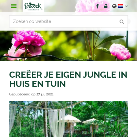
G
a
n
a
a
r
c
o
n
t
e
n
CREËER JE EIGEN JUNGLE IN
t
HUIS EN TUIN
Gepubliceerd op
27 juli 2021