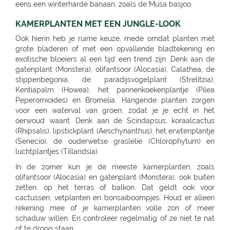
eens een winterharde banaan, zoals de Musa basjoo.
KAMERPLANTEN MET EEN JUNGLE-LOOK
Ook hierin heb je ruime keuze, mede omdat planten met
grote bladeren of met een opvallende bladtekening en
exotische bloeiers al een tijd een trend zijn. Denk aan de
gatenplant (Monstera), olifantsoor (Alocasia), Calathea, de
stippenbegonia, de paradijsvogelplant (Strelitzia),
Kentiapalm (Howea), het pannenkoekenplantje (Pilea
Peperomioides) en Bromelia. Hangende planten zorgen
voor een waterval van groen, zodat je je echt in het
oerwoud waant. Denk aan de Scindapsus, koraalcactus
(Rhipsalis), lipstickplant (Aeschynanthus), het erwtenplantje
(Senecio), de ouderwetse graslelie (Chlorophytum) en
luchtplantjes (Tillandsia).
In de zomer kun je de meeste kamerplanten, zoals
olifantsoor (Alocasia) en gatenplant (Monstera), ook buiten
zetten, op het terras of balkon. Dat geldt ook voor
cactussen, vetplanten en bonsaiboompjes. Houd er alleen
rekening mee of je kamerplanten volle zon of meer
schaduw willen. En controleer regelmatig of ze niet te nat
of te droog staan.