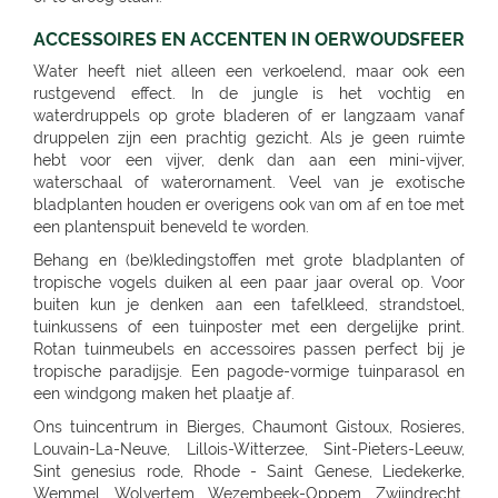
ACCESSOIRES EN ACCENTEN IN OERWOUDSFEER
Water heeft niet alleen een verkoelend, maar ook een
rustgevend effect. In de jungle is het vochtig en
waterdruppels op grote bladeren of er langzaam vanaf
druppelen zijn een prachtig gezicht. Als je geen ruimte
hebt voor een vijver, denk dan aan een mini-vijver,
waterschaal of waterornament. Veel van je exotische
bladplanten houden er overigens ook van om af en toe met
een plantenspuit beneveld te worden.
Behang en (be)kledingstoffen met grote bladplanten of
tropische vogels duiken al een paar jaar overal op. Voor
buiten kun je denken aan een tafelkleed, strandstoel,
tuinkussens of een tuinposter met een dergelijke print.
Rotan tuinmeubels en accessoires passen perfect bij je
tropische paradijsje. Een pagode-vormige tuinparasol en
een windgong maken het plaatje af.
Ons tuincentrum in Bierges, Chaumont Gistoux, Rosieres, Louvain-La-Neuve, Lillois-Witterzee, Sint-Pieters-Leeuw, Sint genesius rode, Rhode - Saint Genese, Liedekerke, Wemmel, Wolvertem, Wezembeek-Oppem, Zwijndrecht, Deurne, Ekeren (Antwerpen), Viersel, Massenhoven, Olen, O.L.V. Olen, Turnhout, Rijkevorsel, Weelde, Westmalle, Balen, Kontich, Kessel, Sint Katelijne Waver, Essen, Stabroek, Wuustwezel, Sint-Joris-Weert, Aarschot, Landen, Zoutleeuw, Zonhoven, Alken, Maaseik, Zutendaal, Tongeren, Sint-Truiden, Nieuwerkerken (Limb), Neerpelt, Lommel, Hamont-Achel, Hamont, Ham, Bree, Waremme, Saint-Georges-Sur-Meuse, Dalhem, Herbesthal (Lontzen), Butgenbach, Saint-Vith, Malmedy, Gembloux, Tamines, Naninne, Montignies Sur Sambre, Gozee, Beho Gouvy, Breuvanne, Aubange, Soignies, Carnieres, Chapelle-Lez-Herlaimont, Tournai, Barry (Tournai), Ath, Oostkamp, Sint-Andries, Sint-Andries Brugge, Gistel, Zwevegem, Wevelgem, Ruiselede, Ardooie, Lendelede, Dadizele, St Jan Ieper, Rekkem, Sint Niklaas, Beveren-Waas, Ninove, Meerbeke, BRAKEL, Zingem Huise, Deinze, Aalter, Lovendegem, Maldegem, Dresden - Gompitz, Dresden, SCHÖNFELD-WEIßIG, RADEBEUL, Radeberg, Ottendorf-Okrilla, MEISSEN, FREITAL, Bannewitz, PIRNA, KAMENZ, SENFTENBERG, LAUCHHAMMER, BAUTZEN, LÖBAU, EBERSBACH, ZITTAU, GÖRLITZ, Niesky, HOYERSWERDA, COTTBUS, SPREMBERG, FORST, LUBBENAU, Massen-Finsterwalde, Finsterwalde, LEIPZIG, Leipzig Plagwitz, LEIPZIG-ENGELSDORF, Erfurt-Schmira, MARKKLEEBERG, GRIMMA, DÖBELN, OSCHATZ, Bennewitz, TORGAU, HERZBERG, HALLE, HALLE-TROTHA, HALLE SILBERHÖHE, MERSEBURG, BERNBURG / SAALE, QUEDLINBURG, Naumburg, WEISSENFELS, GRAEFENHAINICHEN, Rosslau, LUTHERST. WITTENBERG, Jessen / Elster, SAALFELD, PÖßNECK, JENA, ZWICKAU, RODEWISCH, ZWONITZ, SCHWARZENBERG, GLAUCHAU, MEERANE, REICHENBACH, CHEMNITZ, RÖHRSDORF (CHEMNITZ), ANNABERG-BUCHHOLZ, MARIENBERG, FREIBERG, BERLIN-FRIEDRICHSHAIN, Berlin-Lichtenberg, Berlin, BERLIN-NEUKÖLLN, BERLIN-PANKOW, BERLIN-REINICKENDORF, Berlin-Dahlem, POTSDAM-BORNIM, POTSDAM, TELTOW, STAHNSDORF, DALLGOW-DÖBERITZ, RATHENOW, BRANDENBURG, Luckenwalde, FRANKFURT/ODER, SEELOW, STRAUSBERG, DAHLWITZ-HOPPEGARTEN, FUERSTENWALDE, WILDAU, Rangsdorf, EISENHUTTENSTADT, Schorfheide OT Finowfurt, BAD FREIENWALDE, SCHWEDT, BERNAU, BORGSDORF, Zehdenick, NEURUPPIN, NEUBRANDENBURG, Waren, Neustrelitz, Prenzlau, Pasewalk, Torgelow, GREIFSWALD, NEUENKIRCHEN, ROSTOCK-LUETTENKLEIN, ROSTOCK, BENTWISCH, Barth, SCHWERIN, Hagenow, Boizenburg, PARCHIM, Hamburg, HAMBURG-HARBURG, SEEVETAL (HITTFELD), BUCHHOLZ, Luneburg-Rettmer, Adendorf, WINSEN/LUHE, GEESTHACHT, GLINDE, BUXTEHUDE, STADE, OTTERNDORF, Gallin, BRAAK, HAMBURG-SASEL, NORDERSTEDT, SCHENEFELD, TANGSTEDT, LUBECK, Groß Grönau, Scharbeutz-Gronenberg, Eutin, MALENTE-KRUMMSEE, Neustadt/Holstein, Burg auf Fehmarn, BAD OLDESLOE, ALT-MOLLN, Ratzeburg, WISMAR, Gägelow, Hammoor, KIEL, GETTORF, HEIKENDORF, NEUMÜNSTER, HENSTEDT-ULZBURG, BORDESHOLM, NORTORF, HOHENWESTEDT, RENDSBURG, BÖKLUND, Handewitt, MEYN, ELMSHORN, UETERSEN, RELLINGEN, HALSTENBEK, Hasloh, HEIST, ITZEHOE, HEILIGENSTEDTEN, HEIDE, HUSUM, TONNING, GARDING, Niebüll, LECK, OLDENBURG, Bad Zwischenahn, Friesoythe, Wilhelmshaven, ESENS, HAGE, MARIENHAFE, AURICH, LEER, Rhauderfehn, SULLINGEN, Verden - Hönisch, KIRCHLINTELN-ARMSEN, Hoya, ROTENBURG, Scheeßel, ZEVEN, BREMERVÖRDE, CUXHAVEN, BREMERHAVEN, GEESTLAND LANGEN, OSTERHOLZ-SCHARMBECK, RITTERHUDE-IHLPOHL, Ritterhude-Platjenwerbe, Ganderkesee, Wildeshausen, DOETLINGEN, Bremen, Bremen-Vahr, BREMEN-BLUMENTHAL, STUHR, STUBE-SECKENHAUSEN, Stuhr-Varrel, Achim, Syke, Lilienthal, OTTERSBERG-POSTHAUSEN, CELLE, WITTINGEN, SALZWEDEL, LUCHOW, Dannenberg, UELZEN, BAD BEVENSEN, SOLTAU, Munster, Bomlitz, Hannover, GARBSEN, LAATZEN, BARSINGHAUSEN, WEDEMARK-BISSENDORF, Altwarmbüchen, Isernhagen-Kirchhorst, RONNENBERG, HEMMINGEN, Gehrden, ALFELD/LEINE, Alfeld, HILDESHEIM, SARSTEDT, PEINE, LEHRTE OT ARPKE, LEHRTE, Burgdorf, WUNSTDORF, NEUSTADT, NIENBURG/WESER, Uchte, LEESE, STADTHAGEN, BUCKEBURG, HAMELN, Springe, HESSICH OLDENDORF, HERFORD, BAD SALZUFLEN, BÜNDE, ESPELKAMP, MINDEN, PORTA WESTFALICA, LÖHNE, HÜLLHORST, LEMGO, DETMOLD, Paderborn, PADERBORN-SCHLOSS NEUHAUS, DELBRÜCK, GÜTERSLOH, RHEDA-WIEDENBRÜCK, BIELEFELD, Bielefeld-Gadderbaum, KASSEL, KASSEL-WALDAU, KASSEL-NORDHAUSEN, BAUNATAL, Hofgeismar, WARBURG, MARSBERG, Korbach, KNÜLLWALD-REMSFELD, Schwalmstadt-Treysa, MARBURG, Gladenbach, Kirchhain, Grünberg, GIEßEN, Buseck, BUTZBACH, WETZLAR, FULDA, BEBRA, BAD HERSFELD, GÖTTINGEN, Duderstadt, NORTHEIM, ESCHWEGE, OSTERODE, EINBECK, Holzminden, HÖXTER, BEVERUNGEN, BRAUNSCHWEIG-RÜNINGEN, WOLFENBÜTTEL, HELMSTEDT, Melsungen, WOLFSBURG, WOLFSBURG-HATTORF, GIFHORN, GOSLAR, SEESEN, WERNIGERODE, MAGDEBURG, ZERBST, BURG, Genthin, HALDENSLEBEN, Oschersleben, STENDAL, GARDELEGEN, Düsseldorf, DÜSSELDORF-BENRATH, Meerbusch-IIverich, MEERBUSCH, LANGENFELD, RATINGEN, MÖNCHENGLADBACH, KORSCHENBROICH, VIERSEN, ERKELENZ, Hückelhoven, VELBERT, SOLINGEN, REMSCHEID, Dortmund, CASTROP-RAUXEL, BOCHUM, MÜLHEIM, HATTINGEN, RECKLINGHAUSEN, MARL, BOTTROP, Bottrop, DORSTEN, BORKEN, BOCHOLT, Wesel, VOERDE, Duisburg - Wanheimerort, Duisburg-Kasslerfeld, Duisburg, DUISBURG, Moers-Schwafheim, KREFELD, WARENDORF, Dülmen, RHEINE, Billerbeck, GEORGSMARIENHÜTTE, BELM, MELLE, VECHTA, Vechta, Visbek, IBBENBÜREN, Ibbenbüren, LENGERICH, BRAMSCHE-ENGTER, CLOPPENBURG, MEPPEN, Haselünne, Wesseling, Köln, KÖLN (JUNKERSDORF), KOLN-DELLBRUCK, BERGISCH GLADBACH, RÖSRATH, GUMMERSBACH, JÜLICH, Bonn, MECKENHEIM, ALFTER-OEDEKOVEN, Alfter, RHEINBACH, Sinzig, KÖNIGSWINTER, ST.AUGUSTIN-BIRLINGHOVEN, Troisdorf, EUSKIRCHEN, MECHERNICH-KOMMERN, Zülpich-ülpenich, KALL, Wasserliesch, MAINZ-HECHTSHEIM, Alzey, Nieder-Olm, SIMMERN, Idar-Oberstein, Nastätten, MAYEN, NETHPHEN-DIES-TIEFENBACH, LENNESTADT, HAGEN, HAGEN-HASPE, SCHWERTE, WITTEN, LÜDENSCHEID, ISERLOHN, MENDEN, AHLEN, Luedingshausen, UNNA, Soest, ARNSBERG, FRANKFURT AM MAIN (KELBACH), FRANKFURT, FRANKFURT-SCHWANHEIM, BAD VILBEL, NIDDERAU, FRIEDBERG, USINGEN, BAD HOMBURG, FRIEDRICHSDORF, Oberursel, OFFENBACH, RODGAU, DREIEICH, RÖDERMARK, HANAU, BAD SODEN - SALMUNSTER, GLAUBURG, ASCHAFFENBURG, ALZENAU, MOMBRIS, Stockstadt, ELSENFELD, MILTENBERG, DARMSTADT, Pfungstadt, Groß Gerau, MORFELDEN-WALLDORF, BENSHEIM, HEPPENHEIM, DIEBURG, GROß UMSTADT, WIESBADEN-BIEBRICH, Wiesbaden, Ruesselsheim, IDSTEIN, DIEZ, Kelkheim, Frankfurt am Main, St. Ingbert, MERZIG-BALLERN, LANDSTUHL, Bad Duerkheim, GRÜNSTADT, KAISERSLAUTERN, MANNHEIM, HEIDELBERG, WIESLOCH, Weinheim, STUTTGART 40 (ZUFFENHAUSEN), STUTTGART (DEGERLOCH), FELLBACH, LEINFELDEN-ECHTERDING, SINDELFINGEN, HERRENBERG, LEONBERG, LEONBERG 1, Ditzingen, Weil der Stadt, RUTESHEIM, Winnenden, BACKNANG, Murrhardt, LUDWIGSBURG, VAIHINGEN-ENZ, MÖGLINGEN, TUBINGEN, Mössingen, NAGOLD, Altensteig, BALINGEN, HECHINGEN, SIGMARINGEN, METZINGEN, BAD URACH, REUTLINGEN, PFULLINGEN, GOEPPINGEN, KIRCHHEIM/TECK, KIRCHHEIM / TECK, GEISLINGEN, AALEN, ELLWANGEN, SCHWABISCH GMUEND, SCHWÄBISCH GMÜND, SCHORNDORF, ESSLINGEN, HEILBRONN, NECKARSULM, WEINSBERG, WIDDERN, BIETIGHEIM-BISSINGEN, BRACKENHEIM, LAUFFEN, HESSIGHEIM, Gaildorf, SCHWABISCH HALL, ÖHRINGEN, BUCHEN, Bad Rappenau, BRETTEN, PFORZHEIM, KARLSRUHE GRÖTZINGEN, SINZHEIM, BRUCHSAL, LANDAU, OFFENBURG, KEHL, Bühl, LAHR, SINGEN, HILZINGEN, KONSTANZ, INSEL MAINAU, ROTTWEIL, FREIBURG, BREISACH, Ehrenkirchen, EMMENDINGEN, RHEINFELDEN, SCHOPFHEIM, WEHR-BRENNET, BAD SÄCKINGEN, WALDSHUT-TIENGEN, Klettgau, Wutöschingen-Schwerzen, München, MUENCHEN, MÜNCHEN 60 (OBERMENZING), Muenchen-Daglfing, UNTERHACHING, GERMERING, BUCHENDORF-GAUTING, GAUTING, OLCHING-GEISELBULLACH, Planegg-Martinsried, FÜRSTENFELDBRUCK, STARNBERG, WEILHEIM, PENZBERG, PEISSENBERG, MURNAU, WOLFRATSHAUSEN, BRUCKMÜHL, RAUBLING-PFRAUNDORF, STEPHANSKIRCHEN, TRAUNSTEIN, TRAUNREUT, FREILASSING, PIDING, WASSERBURG, BAD TOLZ, MIESBACH, LANDSHUT, DINGOLFING, VILSBIBURG, ECHING/WEIXERAU, PFARRKIRCHEN, SIMBACH, Dorfen, WALDKRAIBURG, BURGHAUSEN, DACHAU, PFAFFENHOFEN, FREISING, Moosburg, ECHING, ERDING, HAAR, POING, PARSDORF, KIRCHSEEON, Brunnthal, UNTERFÖHRING, KRUMBACH, STADTBERGEN, MERING, AICHACH-ECKNACH, DOUNAUWORTH, NEUBURG, WERTINGEN, NÖRDLINGEN, BUCHLOE, SCHWABMÜNCHEN, Klosterlechfeld, LANDSBERG AM LECH, Dießen am Ammersee, SCHONGAU, KEMPTEN, IMMENSTADT, KAUFBEUREN, MARKTOBERDORF, FUSSEN, MAUERSTETTEN, MEMMINGEN, MINDELHEIM, FRIEDRICHSHAFEN, Lindau, RAVENSBURG, WANGEN, Wilhelmsdorf, Grünkraut, Leutkirch, BAD SAULGAU, BIBERACH, Pfullendorf, Überlingen, MARKDORF, LANGENAU-ALBECK, NEU-ULM, ILLERTISSEN, WEISSENHORN, GÜNZBURG, JETTINGEN-SCHEPPACH, DILLINGEN, EHINGEN, Munderkingen, NÜRNBERG, ECKENTAL, ROTHENBACH, SCHWARZENBRUCK, PUSCHENDORF, FÜRTH, ERLANGEN, SCHWABACH, Roth, GREDING, LAUF AN DER PEGNITZ, Hersbruck, HOHENSTADT/POMMELSB., PEGNITZ, FORCHHEIM, HOCHSTADT/AISCH, Hemhofen, BAD WINDSHEIM, DIESPECK, ANSBACH, ROTHENBURG, DINKELSBÜHL, NEUENDETTELSAU, GUNZENHAUSEN, WEISSENBURG, AMBERG, SULZBACH-ROSENBERG, NEUMARKT, SCHWANDORF, OBERFICHTACH, WEIDEN, PRESSATH, BURGLENGENFELD, Nittenau, POLLENRIED, ABENSBERG, CHAM, Willmering, PASSAU, WALDKIRCHEN, DEGGENDORF, GRAFENAU, SELB, NAILA, BINDLACH, MARKTREDWITZ, BAMBERG, Hirschaid, LICHTENFELS, KRONACH, COBURG, WÜRZBURG, UFFENHEIM, HAßFURT, BAD NEUSTADT, KARLSTADT, Frammersbach, Bad Mergentheim, MEININGEN, ERFURT, Rottendorf, Apolda, SÖMMERDA, SONDERSHAUSEN, NORDHAUSEN, EISENACH, Gotha-Schwabhausen, AMMERN BEI MÜHLHAUSEN, LLOFRIU (GIRONA), Harju maakond, BARENTIN, BOURG EN BRESSE, BELLEGARDE, ORNEX, PREVESSIN-MOENS, VIRIAT, ST GENIS POUILLY, LAON, FAYET, SAINT QUENTIN, SOISSONS, BLESMES, CHARMEIL, DOMERAT, GAP, MOUANS-SARTOUX, RUOMS, CHARLEVILLE MEZIERES - LA FRANCHEVILLE, CLIRON, Vivier-au-Court, PAMIERS, LE MERIOT, VILLECHETIF, ST PARRES AUX TERTRES, AUBAGNE, CABRIES, ST MITRE LES REMPARTS, GLOS, LOUVIGNY, EPRON, DEAUVILLE, ROTS, Aurillac, CHAMPNIERS, SOYAUX, SAINTES, PUILBOREAU CEDEX, DOMPIERRE SUR MER, Angoulins sur Mer, VIERZON, SAINT AMAND MONTROND, SAINT GERMAIN DU PUY, DIJON, CHENOVE, ASNIERES LES DIJON, QUETIGNY, TADEN, YFFINIAC, P