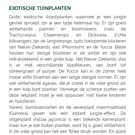
EXOTISCHE TUINPLANTEN
Grote, exotische (blad)planten waarmee je een jungle
gevoel oproept zijn al een tijdje helemaal hip. Er zijn goed
winterharde palmen en boomvarens, zoals de
Trachycarpus, Chaemerops en Dicksonia. Echte
blikvangers zijn de langwerpige, spits toelopende bladeren
van Nieuw-Zeelands vlas (Phormium) en de Yucca. Beide
houden hun vlezige bladeren in de winter en zijn ook
indrukwekkend in een grote kuip. Het Nieuw-Zeelands vlas
is er met verschillende bladkleuren, van bont tot
donkergroen of purper. De Yucca kan in de zomer heel
mooie witte bloemen aan een lange stengel vormen. Er zijn
ook winterharde agaves, die je zowel in de volle grond als
in een kuip kunt planten. Vanwege de scherpe punten van
deze vetplant moet je wel oppassen met kleine kinderen
en huisdieren.
Varens, bamboesoorten en de oeverplant mammoetblad
(Gunnera) geven ook een instant jungle-effect. De
vingerplant (Fatsia japonica) is een bekende kamerplant,
maar kun je ook buiten planten, want hij is goed winterhard.
In de volle grond kan het een flinke struik worden. En plant