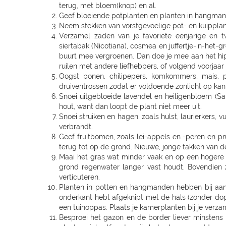
terug, met bloem(knop) en al.
Geef bloeiende potplanten en planten in hangman
Neem stekken van vorstgevoelige pot- en kuipplant
Verzamel zaden van je favoriete eenjarige en twe
siertabak (Nicotiana), cosmea en juffertje-in-het-
buurt mee vergroenen. Dan doe je mee aan het hip
ruilen met andere liefhebbers, of volgend voorjaar 
Oogst bonen, chilipepers, komkommers, mais, p
druiventrossen zodat er voldoende zonlicht op kan
Snoei uitgebloeide lavendel en heiligenbloem (Sant
hout, want dan loopt de plant niet meer uit.
Snoei struiken en hagen, zoals hulst, laurierkers
verbrandt.
Geef fruitbomen, zoals lei-appels en -peren en 
terug tot op de grond. Nieuwe, jonge takken van de
Maai het gras wat minder vaak en op een hogere s
grond regenwater langer vast houdt. Bovendie
verticuteren.
Planten in potten en hangmanden hebben bij aanh
onderkant hebt afgeknipt met de hals (zonder dop)
een tuinoppas. Plaats je kamerplanten bij je verza
Besproei het gazon en de border liever minstens e