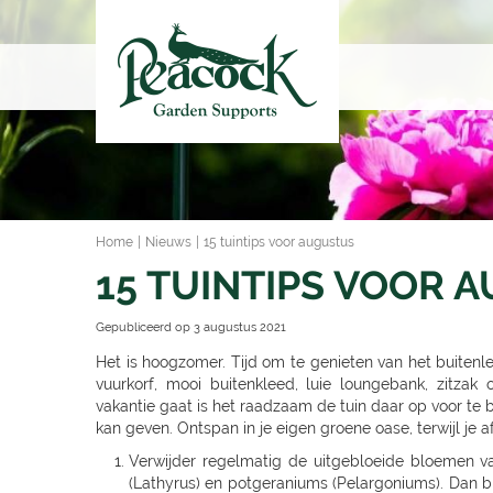
Ga
naar
content
Home
Nieuws
15 tuintips voor augustus
15 TUINTIPS VOOR 
Gepubliceerd op
3 augustus 2021
Het is hoogzomer. Tijd om te genieten van het buitenl
vuurkorf, mooi buitenkleed, luie loungebank, zitza
vakantie gaat is het raadzaam de tuin daar op voor te 
kan geven. Ontspan in je eigen groene oase, terwijl je 
Verwijder regelmatig de uitgebloeide bloemen van
(Lathyrus) en potgeraniums (Pelargoniums). Dan b