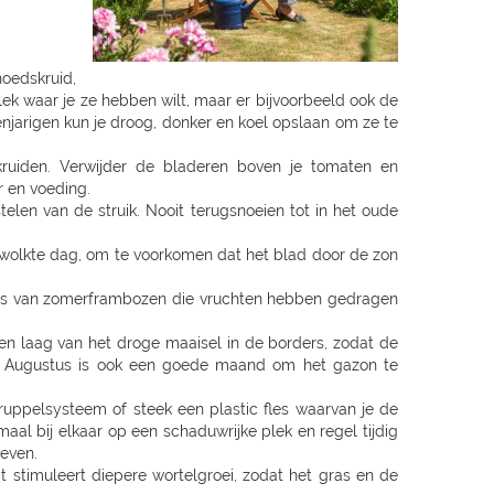
oedskruid,
plek waar je ze hebben wilt, maar er bijvoorbeeld ook de
njarigen kun je droog, donker en koel opslaan om ze te
kruiden. Verwijder de bladeren boven je tomaten en
r en voeding.
telen van de struik. Nooit terugsnoeien tot in het oude
 bewolkte dag, om te voorkomen dat het blad door de zon
gels van zomerframbozen die vruchten hebben gedragen
en laag van het droge maaisel in de borders, zodat de
. Augustus is ook een goede maand om het gazon te
uppelsysteem of steek een plastic fles waarvan je de
aal bij elkaar op een schaduwrijke plek en regel tijdig
geven.
t stimuleert diepere wortelgroei, zodat het gras en de