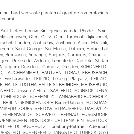
sen het blad van vaste planten of graaf de zomerbloeiers
torium).
CH, REUTLINGEN, PFULLINGEN, GOEPPINGEN, KIRCHHEIM/TECK, KIRCHHEIM / TECK, GEISLINGEN, AALEN, ELLWANGEN, SCHWABISCH GMUEND, SCHWÄBISCH GMÜND, SCHORNDORF, ESSLINGEN, HEILBRONN, NECKARSULM, WEINSBERG, WIDDERN, BIETIGHEIM-BISSINGEN, BRACKENHEIM, LAUFFEN, HESSIGHEIM, Gaildorf, SCHWABISCH HALL, ÖHRINGEN, BUCHEN, Bad Rappenau, BRETTEN, PFORZHEIM, KARLSRUHE GRÖTZINGEN, SINZHEIM, BRUCHSAL, LANDAU, OFFENBURG, KEHL, Bühl, LAHR, SINGEN, HILZINGEN, KONSTANZ, INSEL MAINAU, ROTTWEIL, FREIBURG, BREISACH, Ehrenkirchen, EMMENDINGEN, RHEINFELDEN, SCHOPFHEIM, WEHR-BRENNET, BAD SÄCKINGEN, WALDSHUT-TIENGEN, Klettgau, Wutöschingen-Schwerzen, München, MUENCHEN, MÜNCHEN 60 (OBERMENZING), Muenchen-Daglfing, UNTERHACHING, GERMERING, BUCHENDORF-GAUTING, GAUTING, OLCHING-GEISELBULLACH, Planegg-Martinsried, FÜRSTENFELDBRUCK, STARNBERG, WEILHEIM, PENZBERG, PEISSENBERG, MURNAU, WOLFRATSHAUSEN, BRUCKMÜHL, RAUBLING-PFRAUNDORF, STEPHANSKIRCHEN, TRAUNSTEIN, TRAUNREUT, FREILASSING, PIDING, WASSERBURG, BAD TOLZ, MIESBACH, LANDSHUT, DINGOLFING, VILSBIBURG, ECHING/WEIXERAU, PFARRKIRCHEN, SIMBACH, Dorfen, WALDKRAIBURG, BURGHAUSEN, DACHAU, PFAFFENHOFEN, FREISING, Moosburg, ECHING, ERDING, HAAR, POING, PARSDORF, KIRCHSEEON, Brunnthal, UNTERFÖHRING, KRUMBACH, STADTBERGEN, MERING, AICHACH-ECKNACH, DOUNAUWORTH, NEUBURG, WERTINGEN, NÖRDLINGEN, BUCHLOE, SCHWABMÜNCHEN, Klosterlechfeld, LANDSBERG AM LECH, Dießen am Ammersee, SCHONGAU, KEMPTEN, IMMENSTADT, KAUFBEUREN, MARKTOBERDORF, FUSSEN, MAUERSTETTEN, MEMMINGEN, MINDELHEIM, FRIEDRICHSHAFEN, Lindau, RAVENSBURG, WANGEN, Wilhelmsdorf, Grünkraut, Leutkirch, BAD SAULGAU, BIBERACH, Pfullendorf, Überlingen, MARKDORF, LANGENAU-ALBECK, NEU-ULM, ILLERTISSEN, WEISSENHORN, GÜNZBURG, JETTINGEN-SCHEPPACH, DILLINGEN, EHINGEN, Munderkingen, NÜRNBERG, ECKENTAL, ROTHENBACH, SCHWARZENBRUCK, PUSCHENDORF, FÜRTH, ERLANGEN, SCHWABACH, Roth, GREDING, LAUF AN DER PEGNITZ, Hersbruck, HOHENSTADT/POMMELSB., PEGNITZ, FORCHHEIM, HOCHSTADT/AISCH, Hemhofen, BAD WINDSHEIM, DIESPECK, ANSBACH, ROTHENBURG, DINKELSBÜHL, NEUENDETTELSAU, GUNZENHAUSEN, WEISSENBURG, AMBERG, SULZBACH-ROSENBERG, NEUMARKT, SCHWANDORF, OBERFICHTACH, WEIDEN, PRESSATH, BURGLENGENFELD, Nittenau, POLLENRIED, ABENSBERG, CHAM, Willmering, PASSAU, WALDKIRCHEN, DEGGENDORF, GRAFENAU, SELB, NAILA, BINDLACH, MARKTREDWITZ, BAMBERG, Hirschaid, LICHTENFELS, KRONACH, COBURG, WÜRZBURG, UFFENHEIM, HAßFURT, BAD NEUSTADT, KARLSTADT, Frammersbach, Bad Mergentheim, MEININGEN, ERFURT, Rottendorf, Apolda, SÖMMERDA, SONDERSHAUSEN, NORDHAUSEN, EISENACH, Gotha-Schwabhausen, AMMERN BEI MÜHLHAUSEN, LLOFRIU (GIRONA), Harju maakond, BARENTIN, BOURG EN BRESSE, BELLEGARDE, ORNEX, PREVESSIN-MOENS, VIRIAT, ST GENIS POUILLY, LAON, FAYET, SAINT QUENTIN, SOISSONS, BLESMES, CHARMEIL, DOMERAT, GAP, MOUANS-SARTOUX, RUOMS, CHARLEVILLE MEZIERES - LA FRANCHEVILLE, CLIRON, Vivier-au-Court, PAMIERS, LE MERIOT, VILLECHETIF, ST PARRES AUX TERTRES, AUBAGNE, CABRIES, ST MITRE LES REMPARTS, GLOS, LOUVIGNY, EPRON, DEAUVILLE, ROTS, Aurillac, CHAMPNIERS, SOYAUX, SAINTES, PUILBOREAU CEDEX, DOMPIERRE SUR MER, Angoulins sur Mer, VIERZON, SAINT AMAND MONTROND, SAINT GERMAIN DU PUY, DIJON, CHENOVE, ASNIERES LES DIJON, QUETIG