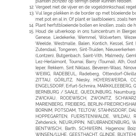
planten zichzelf op termijn beter kunnen redden.
Vergeet niet de vijver en de vogeldrinkschaal rege
Vul lege plekken in de border op met bloeiende bol
met pot en al in. Of plant er laatbloeiers, zoals 
Plant herfstbloeiende bollen en knollen, zoals de h
Houd de uitverkoop in ons tuincentrum in Bierges, Chaumont Gistoux, Rosieres, Louvain-La-Neuve, Lillois-Witterzee, Sint-Pieters-Leeuw, Sint genesius rode, Rhode - Saint Genese, Liedekerke, Wemmel, Wolvertem, Wezembeek-Oppem, Zwijndrecht, Deurne, Ekeren (Antwerpen), Viersel, Massenhoven, Olen, O.L.V. Olen, Turnhout, Rijkevorsel, Weelde, Westmalle, Balen, Kontich, Kessel, Sint Katelijne Waver, Essen, Stabroek, Wuustwezel, Sint-Joris-Weert, Aarschot, Landen, Zoutleeuw, Zonhoven, Alken, Maaseik, Zutendaal, Tongeren, Sint-Truiden, Nieuwerkerken (Limb), Neerpelt, Lommel, Hamont-Achel, Hamont, Ham, Bree, Waremme, Saint-Georges-Sur-Meuse, Dalhem, Herbesthal (Lontzen), Butgenbach, Saint-Vith, Malmedy, Gembloux, Tamines, Naninne, Montignies Sur Sambre, Gozee, Beho Gouvy, Breuvanne, Aubange, Soignies, Carnieres, Chapelle-Lez-Herlaimont, Tournai, Barry (Tournai), Ath, Oostkamp, Sint-Andries, Sint-Andries Brugge, Gistel, Zwevegem, Wevelgem, Ruiselede, Ardooie, Lendelede, Dadizele, St Jan Ieper, Rekkem, Sint Niklaas, Beveren-Waas, Ninove, Meerbeke, BRAKEL, Zingem Huise, Deinze, Aalter, Lovendegem, Maldegem, Dresden - Gompitz, Dresden, SCHÖNFELD-WEIßIG, RADEBEUL, Radeberg, Ottendorf-Okrilla, MEISSEN, FREITAL, Bannewitz, PIRNA, KAMENZ, SENFTENBERG, LAUCHHAMMER, BAUTZEN, LÖBAU, EBERSBACH, ZITTAU, GÖRLITZ, Niesky, HOYERSWERDA, COTTBUS, SPREMBERG, FORST, LUBBENAU, Massen-Finsterwalde, Finsterwalde, LEIPZIG, Leipzig Plagwitz, LEIPZIG-ENGELSDORF, Erfurt-Schmira, MARKKLEEBERG, GRIMMA, DÖBELN, OSCHATZ, Bennewitz, TORGAU, HERZBERG, HALLE, HALLE-TROTHA, HALLE SILBERHÖHE, MERSEBURG, BERNBURG / SAALE, QUEDLINBURG, Naumburg, WEISSENFELS, GRAEFENHAINICHEN, Rosslau, LUTHERST. WITTENBERG, Jessen / Elster, SAALFELD, PÖßNECK, JENA, ZWICKAU, RODEWISCH, ZWONITZ, SCHWARZENBERG, GLAUCHAU, MEERANE, REICHENBACH, CHEMNITZ, RÖHRSDORF (CHEMNITZ), ANNABERG-BUCHHOLZ, MARIENBERG, FREIBERG, BERLIN-FRIEDRICHSHAIN, Berlin-Lichtenberg, Berlin, BERLIN-NEUKÖLLN, BERLIN-PANKOW, BERLIN-REINICKENDORF, Berlin-Dahlem, POTSDAM-BORNIM, POTSDAM, TELTOW, STAHNSDORF, DALLGOW-DÖBERITZ, RATHENOW, BRANDENBURG, Luckenwalde, FRANKFURT/ODER, SEELOW, STRAUSBERG, DAHLWITZ-HOPPEGARTEN, FUERSTENWALDE, WILDAU, Rangsdorf, EISENHUTTENSTADT, Schorfheide OT Finowfurt, BAD FREIENWALDE, SCHWEDT, BERNAU, BORGSDORF, Zehdenick, NEURUPPIN, NEUBRANDENBURG, Waren, Neustrelitz, Prenzlau, Pasewalk, Torgelow, GREIFSWALD, NEUENKIRCHEN, ROSTOCK-LUETTENKLEIN, ROSTOCK, BENTWISCH, Barth, SCHWERIN, Hagenow, Boizenburg, PARCHIM, Hamburg, HAMBURG-HARBURG, SEEVETAL (HITTFELD), BUCHHOLZ, Luneburg-Rettmer, Adendorf, WINSEN/LUHE, GEESTHACHT, GLINDE, BUXTEHUDE, STADE, OTTERNDORF, Gallin, BRAAK, HAMBURG-SASEL, NORDERSTEDT, SCHENEFELD, TANGSTEDT, LUBECK, Groß Grönau, Scharbeutz-Gronenberg, Eutin, MALENTE-KRUMMSEE, Neustadt/Holstein, Burg auf Fehmarn, BAD OLDESLOE, ALT-MOLLN, Ratzeburg, WISMAR, Gägelow, Hammoor, KIEL, GETTORF, HEIKENDORF, NEUMÜNSTER, H