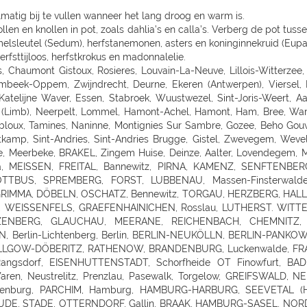
lmatig bij te vullen wanneer het lang droog en warm is.
len en knollen in pot, zoals dahlia’s en calla’s. Verberg de pot tus
hemelsleutel (Sedum), herfstanemonen, asters en koninginnekruid (Eupa
erfsttijloos, herfstkrokus en madonnalelie.
ENSTEDT-ULZBURG, BORDESHOLM, NORTORF, HOHENWESTEDT, RENDSBURG, BÖKLUND, Handewitt, MEYN, ELMSHORN, UETERSEN, RELLINGEN, HALSTENBEK, Hasloh, HEIST, ITZEHOE, HEILIGENSTEDTEN, HEIDE, HUSUM, TONNING, GARDING, Niebüll, LECK, OLDENBURG, Bad Zwischenahn, Friesoythe, Wilhelmshaven, ESENS, HAGE, MARIENHAFE, AURICH, LEER, Rhauderfehn, SULLINGEN, Verden - Hönisch, KIRCHLINTELN-ARMSEN, Hoya, ROTENBURG, Scheeßel, ZEVEN, BREMERVÖRDE, CUXHAVEN, BREMERHAVEN, GEESTLAND LANGEN, OSTERHOLZ-SCHARMBECK, RITTERHUDE-IHLPOHL, Ritterhude-Platjenwerbe, Ganderkesee, Wildeshausen, DOETLINGEN, Bremen, Bremen-Vahr, BREMEN-BLUMENTHAL, STUHR, STUBE-SECKENHAUSEN, Stuhr-Varrel, Achim, Syke, Lilienthal, OTTERSBERG-POSTHAUSEN, CELLE, WITTINGEN, SALZWEDEL, LUCHOW, Dannenberg, UELZEN, BAD BEVENSEN, SOLTAU, Munster, Bomlitz, Hannover, GARBSEN, LAATZEN, BARSINGHAUSEN, WEDEMARK-BISSENDORF, Altwarmbüchen, Isernhagen-Kirchhorst, RONNENBERG, HEMMINGEN, Gehrden, ALFELD/LEINE, Alfeld, HILDESHEIM, SARSTEDT, PEINE, LEHRTE OT ARPKE, LEHRTE, Burgdorf, WUNSTDORF, NEUSTADT, NIENBURG/WESER, Uchte, LEESE, STADTHAGEN, BUCKEBURG, HAMELN, Springe, HESSICH OLDENDORF, HERFORD, BAD SALZUFLEN, BÜNDE, ESPELKAMP, MINDEN, PORTA WESTFALICA, LÖHNE, HÜLLHORST, LEMGO, DETMOLD, Paderborn, PADERBORN-SCHLOSS NEUHAUS, DELBRÜCK, GÜTERSLOH, RHEDA-WIEDENBRÜCK, BIELEFELD, Bielefeld-Gadderbaum, KASSEL, KASSEL-WALDAU, KASSEL-NORDHAUSEN, BAUNATAL, Hofgeismar, WARBURG, MARSBERG, Korbach, KNÜLLWALD-REMSFELD, Schwalmstadt-Treysa, MARBURG, Gladenbach, Kirchhain, Grünberg, GIEßEN, Buseck, BUTZBACH, WETZLAR, FULDA, BEBRA, BAD HERSFELD, GÖTTINGEN, Duderstadt, NORTHEIM, ESCHWEGE, OSTERODE, EINBECK, Holzminden, HÖXTER, BEVERUNGEN, BRAUNSCHWEIG-RÜNINGEN, WOLFENBÜTTEL, HELMSTEDT, Melsungen, WOLFSBURG, WOLFSBURG-HATTORF, GIFHORN, GOSLAR, SEESEN, WERNIGERODE, MAGDEBURG, ZERBST, BURG, Genthin, HALDENSLEBEN, Oschersleben, STENDAL, GARDELEGEN, Düsseldorf, DÜSSELDORF-BENRATH, Meerbusch-IIverich, MEERBUSCH, LANGENFELD, RATINGEN, MÖNCHENGLADBACH, KORSCHENBROICH, VIERSEN, ERKELENZ, Hückelhoven, VELBERT, SOLINGEN, REMSCHEID, Dortmund, CASTROP-RAUXEL, BOCHUM, MÜLHEIM, HATTINGEN, RECKLINGHAUSEN, MARL, BOTTROP, Bottrop, DORSTEN, BORKEN, BOCHOLT, Wesel, VOERDE, Duisburg - Wanheimerort, Duisburg-Kasslerfeld, Duisburg, DUISBURG, Moers-Schwafheim, KREFELD, WARENDORF, Dülmen, RHEINE, Billerbeck, GEORGSMARIENHÜTTE, BELM, MELLE, VECHTA, Vechta, Visbek, IBBENBÜREN, Ibbenbüren, LENGERICH, BRAMSCHE-ENGTER, CLOPPENBURG, MEPPEN, Haselünne, Wesseling, Köln, KÖLN (JUNKERSDORF), KOLN-DELLBRUCK, BERGISCH GLADBACH, RÖSRATH, GUMMERSBACH, JÜLICH, Bonn, MECKENHEIM, ALFTER-OEDEKOVEN, Alfter, RHEINBACH, Sinzig, KÖNIGSWINTER, ST.AUGUSTIN-BIRLINGHOVEN, Troisdorf, EUSKIRCHEN, MECHERNICH-KOMMERN, Zülpich-ülpenich, KALL, Wasserliesch, MAINZ-HECHTSHEIM, Alzey, Nieder-Olm, SIMMERN, Idar-Oberstein, Nastätten, MAYEN, NETHPHEN-DIES-TIEFENBACH, LENNESTADT, HAGEN, HAGEN-HASPE, SCHWERTE, WITTEN, LÜDENSCHEID, ISERLOHN, MENDEN, AHLEN, Luedingshausen, UNNA, Soest, ARNSBERG, FRANKFURT AM MAIN (KELBACH), FRANKFURT, FRANKFURT-SCHWANHEIM, BAD VILBEL, NIDDERAU, FRIEDBERG, USINGEN, BAD HOMBURG, FRIEDRICHSDORF, Oberursel, OFFENBACH, RODGAU, DREIEICH, RÖDERMARK, HANAU, BAD SODEN - SALMUNSTER, GLAUBURG, ASCHAFFENBURG, ALZENAU, MOMBRIS, Stockstadt, ELSENFELD, MILTENBERG, DARMSTADT, Pfungstadt, Groß Gerau, MORFELDEN-WALLDORF, BENSHEIM, HEPPENHEIM, DIEBURG, GROß UMSTADT, WIESBADEN-BIEBRICH, Wiesbaden, Ruesselsheim, IDSTEIN, DIEZ, Kelkheim, Frankfurt am Main, St. Ingbert, MERZIG-BALLERN, LANDSTUHL, Bad Duerkheim, GRÜNSTADT, KAISERSLAUTERN, MANNHEIM, HEIDELBERG, WIESLOCH, Weinheim, STUTTGART 40 (ZUFFENHAUSEN), STUTTGART (DEGERLOCH), FELLBACH, LEINFELDEN-ECHTERDING, SINDELFINGEN, HERRENBERG, LEONBERG, LEONBERG 1, Ditzingen, Weil der Stadt, RUTESHEIM, Winnenden, BACKNANG, Murrhardt, LUDWIGSBURG, VAIHINGEN-ENZ, MÖGLINGEN, TUBINGEN, Mössingen, NAGOLD, Altensteig, BALINGEN, HECHINGEN, SIGMARINGEN, METZINGEN, BAD URA