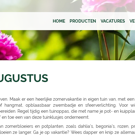
HOME
PRODUCTEN
VACATURES
V
AUGUSTUS
even. Maak er een heerlijke zomervakantie in eigen tuin van, met ee
k of hangmat, opblaasbaar zwembadje en sfeerverlichting. Voor w
bereiden. Regel tijdig een tuinoppas, die met name je pot- en kuippl
af en toe een van deze tuinklusjes onderneemt.
 zomerbloeiers en potplanten, zoals dahlia’s, begonia’s, rozen, p
loeien ze langer. Ga je op vakantie? Wees dapper en knip ze allema