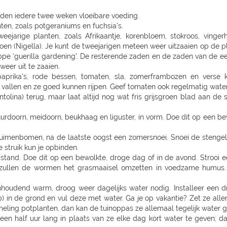
den iedere twee weken vloeibare voeding.
en, zoals potgeraniums en fuchsia’s.
ejarige planten, zoals Afrikaantje, korenbloem, stokroos, vingerh
groen (Nigella). Je kunt de tweejarigen meteen weer uitzaaien op de 
pe 'guerilla gardening'. De resterende zaden en de zaden van de ee
weer uit te zaaien.
aprika's, rode bessen, tomaten, sla, zomerframbozen en verse 
 vallen en ze goed kunnen rijpen. Geef tomaten ook regelmatig wate
olina) terug, maar laat altijd nog wat fris grijsgroen blad aan de s
, vuurdoorn, meidoorn, beukhaag en liguster, in vorm. Doe dit op een
pruimenbomen, na de laatste oogst een zomersnoei. Snoei de sten
 struik kun je opbinden.
tand. Doe dit op een bewolkte, droge dag of in de avond. Strooi e
n zullen de wormen het grasmaaisel omzetten in voedzame humus
oudend warm, droog weer dagelijks water nodig. Installeer een dr
 in de grond en vul deze met water. Ga je op vakantie? Zet ze allem
meling potplanten, dan kan de tuinoppas ze allemaal tegelijk water 
en half uur lang in plaats van ze elke dag kort water te geven; da