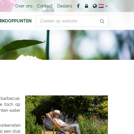
Over ons
Contact
Dealers
ERKOOPPUNTEN
n barbecue,
ie toch op
anten water
ronkerwten
al een stuk