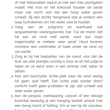
of met kokosvellen waarin je met een mes plantgaten
maakt. Het mos en het kokosvel houden de aarde
maar ook vocht vast dat een hoop water geven
scheelt. Bij een dichte hangmand doe je onderin een
laag hydrokorrels om het water vast te houden.
Voeg dan de potgrond en eventueel ook
langwerkende voedingskorrels toe. Vul de mand niet
tot aan de rand met aarde, want dan loopt
(regen)water er meteen weer vanaf. Houd bovenin
minstens een centimeter of twee onder de rand vrij
van aarde.
Zorg er bij het beplanten van de mand voor dat de
kluit van alle plantjes vochtig is door ze uit het potje te
halen en ze eerst even in een emmer met water te
zetten.
Kies een beschutte, lichte plek waar de wind weinig
tot geen spel heeft. Een lichte plek zonder direct
zonlicht hoeft geen probleem te zijn; dat scheelt ook
weer water geven.
Aan de pergola, overkapping, carport of een stevige boomtak bevestig je een hanging basket simpel met een stevig koord of ketting. Om er een bij de voordeur, tegen de gevel, garage of schutting op te kunnen hangen heb je een bevestigingshaak en boor nodig. Voor de verschillende soorten hangzakken voor tegen de muur of schutting heb je een goede haak, schroeven en een boor nodig. Je vindt alle benodigdheden hiervoor in ons tuincentrum in Bierges, Chaumont Gistoux, Rosieres, Louvain-La-Neuve, Lillois-Witterzee, Sint-Pieters-Leeuw, Sint genesius rode, Rhode - Saint Genese, Liedekerke, Wemmel, Wolvertem, Wezembeek-Oppem, Zwijndrecht, Deurne, Ekeren (Antwerpen), Viersel, Massenhoven, Olen, O.L.V. Olen, Turnhout, Rijkevorsel, Weelde, Westmalle, Balen, Kontich, Kessel, Sint Katelijne Waver, Essen, Stabroek, Wuustwezel, Sint-Joris-Weert, Aarschot, Landen, Zoutleeuw, Zonhoven, Alken, Maaseik, Zutendaal, Tongeren, Sint-Truiden, Nieuwerkerken (Limb), Neerpelt, Lommel, Hamont-Achel, Hamont, Ham, Bree, Waremme, Saint-Georges-Sur-Meuse, Dalhem, Herbesthal (Lontzen), Butgenbach, Saint-Vith, Malmedy, Gembloux, Tamines, Naninne, Montignies Sur Sambre, Gozee, Beho Gouvy, Breuvanne, Aubange, Soignies, Carnieres, Chapelle-Lez-Herlaimont, Tournai, Barry (Tournai), Ath, Oostkamp, Sint-Andries, Sint-Andries Brugge, Gistel, Zwevegem, Wevelgem, Ruiselede, Ardooie, Lendelede, Dadizele, St Jan Ieper, Rekkem, Sint Niklaas, Beveren-Waas, Ninove, Meerbeke, BRAKEL, Zingem Huise, Deinze, Aalter, Lovendegem, Maldegem, Dresden - Gompitz, Dresden, SCHÖNFELD-WEIßIG, RADEBEUL, Radeberg, Ottendorf-Okrilla, MEISSEN, FREITAL, Bannewitz, PIRNA, KAMENZ, SENFTENBERG, LAUCHHAMMER, BAUTZEN, LÖBAU, EBERSBACH, ZITTAU, GÖRLITZ, Niesky, HOYERSWERDA, COTTBUS, SPREMBERG, FORST, LUBBENAU, Massen-Finsterwalde, Finsterwalde, LEIPZIG, Leipzig Plagwitz, LEIPZIG-ENGELSDORF, Erfurt-Schmira, MARKKLEEBERG, GRIMMA, DÖBELN, OSCHATZ, Bennewitz, TORGAU, HERZBERG, HALLE, HALLE-TROTHA, HALLE SILBERHÖHE, MERSEBURG, BERNBURG / SAALE, QUEDLINBURG, Naumburg, WEISSENFELS, GRAEFENHAINICHEN, Rosslau, LUTHERST. WITTENBERG, Jessen / Elster, SAALFELD, PÖßNECK, JENA, ZWICKAU, RODEWISCH, ZWONITZ, SCHWARZENBERG, GLAUCHAU, MEERANE, REICHENBACH, CHEMNITZ, RÖHRSDORF (CHEMNITZ), ANNABERG-BUCHHOLZ, MARIENBERG, FREIBERG, BERLIN-FRIEDRICHSHAIN, Berlin-Lichtenberg, Berlin, BERLIN-NEUKÖLLN, BERLIN-PANKOW, BERLIN-REINICKENDORF, Berlin-Dahlem, POTSDAM-BORNIM, POTSDAM, TELTOW, STAHNSDORF, DALLGOW-DÖBERITZ, RATHENOW, BRANDENBURG, Luckenwalde, FRANKFURT/ODER, SEELOW, STRAUSBERG, DAHLWITZ-HOPPEGARTEN, FUERSTENWALDE, WILDAU, Rangsdorf, EISENHUTTENSTADT, Schorfheide OT Finowfurt, BAD FREIENWALDE, SCHWEDT, BERNAU, BORGSDORF, Zehdenick, NEURUPPIN, NEUBRANDENBURG, Waren, Neustrelitz, Prenzlau, Pasewalk, Torgelow, GREIFSWALD, NEUENKIRCHEN, ROSTOCK-LUETTENKLEIN, ROSTOCK, BENTWISCH, Barth, SCHWERIN, Hagenow, Boizenburg, PARCHIM, Hamburg, HAMBURG-HARBURG, SEEVETAL (HITTFELD), BUCHHOLZ, Luneburg-Rettmer, Adendorf, WINSEN/LUHE, GEESTHACHT, GLINDE, BUXTEHUDE, STADE, OTTERNDORF, Gallin, BRAAK, HAMBURG-SASEL, NORDERSTEDT, SCHENEFELD, TANGSTEDT, LUBECK, Groß Grönau, Scharbeutz-Gronenberg, Eutin, MALENTE-KRUMMSEE, Neustadt/Holstein, Burg auf Fehmarn, BAD OLDESLOE, ALT-MOLLN, Ratzeburg, WISMAR, Gägelow, Hammoor, KIEL, GETTORF, HEIKENDORF, NEUMÜNSTER, HENSTEDT-ULZBURG, BORDESHOLM, NORTORF, HOHENWESTEDT, RENDSBURG, BÖKLUND, Handewitt, MEYN, ELMSHORN, UETERSEN, RELLINGEN, HALSTENBEK, Hasloh, HEIST, ITZEHOE, HEILIGENSTEDTEN, HEIDE, HUSUM, TONNING, GARDING, Niebüll, LECK, OLDENBURG, Bad Zwischenahn, Friesoythe, Wilhelmshaven, ESENS, HAGE, MARIENHAFE, AURICH, LEER, Rhauderfehn, SULLINGEN, Verden - Hönisch, KIRCHLINTELN-ARMSEN, Hoya, ROTENBURG, Scheeßel, ZEVEN, BREMERVÖRDE, CUXHAVEN, BREMERHAVEN, GEESTLAND LANGEN, OSTERHOLZ-SCHARMBECK, RITTERHUDE-IHLPOHL, Ritterhude-Platjenwerbe, Ganderkesee, Wildeshausen, DOETLINGEN, Bremen, Bremen-Vahr, BREMEN-BLUMENTHAL, STUHR, STUBE-SECKENHAUSEN, Stuhr-Varrel, Achim, Syke, Lilienthal, OTTERSBERG-POSTHAUSEN, CELLE, WITTINGEN, SALZWEDEL, LUCHOW, Dannenberg, UELZEN, BAD BEVENSEN, SOLTAU, Munster, Bomlitz, Hannover, GARBSEN, LAATZEN, BARSINGHAUSEN, WEDEMARK-BISSENDORF, Altwarmbüchen, Isernhagen-Kirchhorst, RONNENBERG, HEMMINGEN, Gehrden, ALFELD/LEINE, Alfeld, HILDESHEIM, SARSTEDT, PEINE, LEHRTE OT ARPKE, LEHRTE, Burgdorf, WUNSTDORF, NEUSTADT, NIENBURG/WESER, Uchte, LEESE, STADTHAGEN, BUCKEBURG, HAMELN, Springe, HESSICH OLDENDORF, HERFORD, BAD SALZUFLEN, BÜNDE, ESPELKAMP, MINDEN, PORTA WESTFALICA, LÖHNE, HÜLLHORST, LEMGO, DETMOLD, Paderborn, PADERBORN-SCHLOSS NEUHAUS, DELBRÜCK, GÜTERSLOH, RHEDA-WIEDENBRÜCK, BIELEFELD, Bielefeld-Gadderbaum, KASSEL, KASSEL-WALDAU, KASSEL-NORDHAUSEN, BAUNATAL, Hofgeismar, WARBURG, MARSBERG, Korbach, KNÜLLWALD-REMSFELD, Schwalmstadt-Treysa, MARBURG, Gladenbach, Kirchhain, Grünberg, GIEßEN, Buseck, BUTZBACH, WETZLAR, FULDA, BEBRA, BAD HERSFELD, GÖTTINGEN, Duderstadt, NORTHEIM, ESCHWEGE, OSTERODE, EINBECK, Holzminden, HÖXTER, BEVERUNGEN, BRAUNSCHWEIG-RÜNINGEN, WOLFENBÜTTEL, HELMSTEDT, Melsungen, WOLFSBURG, WOLFSBURG-HATTORF, GIFHORN, GOSLAR, SEESEN, WERNIGERODE, MAGDEBURG, ZERBST, BURG, Genthin, HALDENSLEBEN, Oschersleben, STENDAL, GARDELEGEN, Düsseldorf, DÜSSELDORF-BENRATH, Meerbusch-IIverich, MEERBUSCH, LANGENFELD, RATINGEN, MÖNCHENGLADBACH, KORSCHENBROICH, VIERSEN, ERKELENZ, Hückelhoven, VELBERT, SOLINGEN, REMSCHEID, Dortmund, CASTROP-RAUXEL, BOCHUM, MÜLHEIM, HATTINGEN, RECKLINGHAUSEN, MARL, BOTTROP, Bottrop, DORSTEN, BORKEN, BOCHOLT, Wesel, VOERDE, Duisburg - Wanheimerort, Duisburg-Kasslerfeld, Duisburg, DUISBURG, Moers-Schwafheim, KREFELD, WARENDORF, Dülmen, RHEINE, Billerbeck, GEORGSMARIENHÜTTE, BELM, MELLE, VECHTA, Vechta, Visbek, IBBENBÜREN, Ibbenbüren, LENGERICH, BRAMSCHE-ENGTER, CLOPPENBURG, MEPPEN, Haselünne, Wesseling, Köln, KÖLN (JUNKERSDORF), KOLN-DELLBRUCK, BERGISCH GLADBACH, RÖSRATH, GUMMERSBACH, JÜLICH, Bonn, MECKENHEIM, ALFTER-OEDEKOVEN, Alfter, RHEINBACH, Sinzig, KÖNIGSWINTER, ST.AUGUSTIN-BIRLINGHOVEN, Troisdorf, EUSKIRCHEN, MECHERNICH-KOMMERN, Zülpich-ülpenich, KALL, Wasserliesch, MAINZ-HECHTSHEIM, Alzey, Nieder-Olm, SIMMERN, Idar-Oberstein, Nastätten, MAYEN, NETHPHEN-DIES-TIEFENBACH, LENNESTADT, HAGEN, HAGEN-HASPE, SCHWERTE, WITTEN, LÜDENSCHEID, ISERLOHN, MENDEN, AHLEN, Luedingshausen, UNNA, Soest, ARNSBERG, FRANKFURT AM MAIN (KELBACH), FRANKFURT, FRANKFURT-SCHWANHEIM, BAD VILBEL, NIDDERAU, FRIEDBERG, USINGEN, BAD HOMBURG, FRIEDRICHSDORF, Oberursel, OFFENBACH, RODGAU, DREIEICH, RÖDERMARK, HANAU, BAD SODEN - SALMUNSTER, GLAUBURG, ASCHAFFENBURG, ALZENAU, MOMBRIS, Stockstadt, ELSENFELD, MILTENBERG, DARMSTADT, Pfungstadt, Groß Gerau, MORFELDEN-WALLDORF, BENSHEIM, HEPPENHEIM, DIEBURG, GROß UMSTADT, WIESBADEN-BIEBRICH, Wiesbaden, Ruesselsheim, IDSTEIN, DIEZ, Kelkheim, Frankfurt am Main, St. Ingbert, MERZIG-BALLERN, LANDSTUHL, Bad Duerkheim, GRÜNSTADT, KAISERSLAUTERN, MANNHEIM, HEIDELBERG, WIESLOCH, Weinheim, STUTTGART 40 (ZUFFENHAUSEN), STUTTGART (DEGERLOCH), FELLBACH, LEINFELDEN-ECHTERDING, SINDELFINGEN, HERRENBERG, LEONBERG, LEONBERG 1, Ditzingen, Weil der Stadt, RUTESHEIM, Winnenden, BACKNANG, Murrhardt, LUDWIGSBURG, VAIHINGEN-ENZ, MÖGLINGEN, TUBINGEN, Mössingen, NAGOLD, Altensteig, BALINGEN, HECHINGEN, SIGMARINGEN, METZINGEN, BAD URACH, REUTLINGEN, PFULLINGEN, GOEPPINGEN, KIRCHHEIM/TECK, KIRCHHEIM / TECK, GEISLINGEN, AALEN, ELLWANGEN, SCHWABISCH GMUEND, SCHWÄBISCH GMÜND, SCHORNDORF, ESSLINGEN, HEILBRONN, NECKARSULM, WEINSBERG, WIDDERN, BIETIGHEIM-BISSINGEN, BRACKENHEIM, LAUFFEN, HESSIGHEIM, Gaildorf, SCHWABISCH HALL, ÖHRINGEN, BUCHEN, Bad Rappenau, BRETTEN, PFORZHEIM, KARLSRUHE GRÖTZINGEN, SINZHEIM, BRUCHSAL, LANDAU, OFFENBURG, KEHL, Bühl, LAHR, SINGEN, HILZINGEN, KONSTANZ, INSEL MAINAU, ROTTWEIL, FREIBURG, BREISACH, Ehrenkirchen, EMMENDINGEN, RHEINFELDEN, SCHOPFHEIM, WEHR-BRENNET, BAD SÄCKINGEN, WALDSHUT-TIENGEN, Klettgau, Wutöschingen-Schwerzen, München, MUENCHEN, MÜNCHEN 60 (OBERMENZING), Muenchen-Daglfing, UNTERHACHING, GERMERING, BUCHENDORF-GAUTING, GAUTING, OLCHING-GEISELBULLACH, Planegg-Martinsried, FÜRSTENFELDBRUCK, STARNBERG, WEILHEIM, PENZBERG, PEISSENBERG, MURNAU, WOLFRATSHAUSEN, BRUCKMÜHL, RAUBLING-PFRAUNDORF, STEPHANSKIRCHEN, TRAUNSTEIN, TRAUNREUT, FREILASSING, PIDING, WASSERBURG, BAD TOLZ, MIESBACH, LANDSHUT, DINGOLFING, VILSBIBURG, ECHING/WEIXERAU, PFARRKIRCHEN, SIMBACH, Dorfen, WALDKRAIBURG, BURGHAUSEN, DACHAU, PFAFFENHOFEN, FREISING, Moosburg, ECHING, ERDING, HAAR, POING, PARSDORF, KIRCHSEEON, Brunnthal, UNTERFÖHRING, KRUMBACH, STADTBERGEN, MERING, AICHACH-ECKNACH, DOUNAUWORTH, NEUBURG, WERTINGEN, NÖRDLINGEN, BUCHLOE, SCHWABMÜNCHEN, Klosterlechfeld, LANDSBERG AM LECH, Dießen am Ammersee, SCHONGAU, KEMPTEN, IMMENSTADT, KAUFBEUREN, MARKTOBERDORF, FUSSEN, MAUERSTETTEN, MEMMINGEN, MINDELHEIM, FRIEDRICHSHAFEN, Lindau, RAVENSBURG, WANGEN, Wilhelmsdorf, Grünkraut, Leutkirch, BAD SAULGAU, BIBERACH, Pfullendorf, Überlingen, MARKDORF, LANGENAU-ALBECK, NEU-ULM, ILLERTISSEN, WEISSENHORN, GÜNZBURG, JETTINGEN-SCHEPPACH, DILLINGEN, EHINGEN, Munderkingen, NÜRNBERG, ECKENTAL, ROTHENBACH, SCHWARZENBRUCK, PUSCHENDORF, FÜRTH, ERLANGEN, SCHWABACH, Roth, GREDING, LAUF AN DER PEGNITZ, Hersbruck, HOHENSTADT/POMMELSB., PEGNITZ, FORCHHEIM, HOCHSTADT/AISCH, Hemhofen, BAD WINDSHEIM, DIESPECK, ANSBACH, ROTHENBURG, DINKELSBÜHL, NEUENDETTELSAU, GUNZENHAUSEN, WEISSENBURG, AMBERG, SULZBACH-ROSENBERG, NEUMARKT, SCHWANDORF, OBERFICHTACH, WEIDEN, PRESSATH, BURGLENGENFELD, Nittenau, POLLENRIED, ABENSBERG, CHAM, Willmering, PASSAU, WALDKIRCHEN, DEGGENDORF, GRAFENAU, SELB, NAILA, BINDLACH, MARKTREDWITZ, BAMBERG, Hirschaid, LICHTENFELS, KRONACH, COBURG, WÜRZBURG, UFFENHEIM, HAßFURT, BAD NEUSTADT, KARLSTADT, Frammersbach, Bad Mergentheim, MEININGEN, ERFURT, Rottendorf, Apolda, SÖMMERDA, SONDERSHAUSEN, NORDHAUSEN, EISENACH, Gotha-Schwabhausen, AMMERN BEI MÜHLHAUSEN, LLOFRIU (GIRONA), Harju maakond, BARENTIN, BOURG EN BRESSE, BELLEGARDE, ORNEX, PREVESSIN-MOENS, VIRIAT, ST GENIS POUILLY, LAON, FAYET, SAINT QUENTIN, SOISSONS, BLESMES, CHARMEIL, DOMERAT, GAP, MOUANS-SARTOUX,