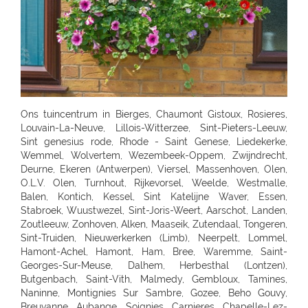
Ons tuincentrum in Bierges, Chaumont Gistoux, Rosieres, Louvain-La-Neuve, Lillois-Witterzee, Sint-Pieters-Leeuw, Sint genesius rode, Rhode - Saint Genese, Liedekerke, Wemmel, Wolvertem, Wezembeek-Oppem, Zwijndrecht, Deurne, Ekeren (Antwerpen), Viersel, Massenhoven, Olen, O.L.V. Olen, Turnhout, Rijkevorsel, Weelde, Westmalle, Balen, Kontich, Kessel, Sint Katelijne Waver, Essen, Stabroek, Wuustwezel, Sint-Joris-Weert, Aarschot, Landen, Zoutleeuw, Zonhoven, Alken, Maaseik, Zutendaal, Tongeren, Sint-Truiden, Nieuwerkerken (Limb), Neerpelt, Lommel, Hamont-Achel, Hamont, Ham, Bree, Waremme, Saint-Georges-Sur-Meuse, Dalhem, Herbesthal (Lontzen), Butgenbach, Saint-Vith, Malmedy, Gembloux, Tamines, Naninne, Montignies Sur Sambre, Gozee, Beho Gouvy, Breuvanne, Aubange, Soignies, Carnieres, Chapelle-Lez-Herlaimont, Tournai, Barry (Tournai), Ath, Oostkamp, Sint-Andries, Sint-Andries Brugge, Gistel, Zwevegem, Wevelgem, Ruiselede, Ardooie, Lendelede, Dadizele, St Jan Ieper, Rekkem, Sint Niklaas, Beveren-Waas, Ninove, Meerbeke, BRAKEL, Zingem Huise, Deinze, Aalter, Lovendegem, Maldegem, Dresden - Gompitz, Dresden, SCHÖNFELD-WEIßIG, RADEBEUL, Radeberg, Ottendorf-Okrilla, MEISSEN, FREITAL, Bannewitz, PIRNA, KAMENZ, SENFTENBERG, LAUCHHAMMER, BAUTZEN, LÖBAU, EBERSBACH, ZITTAU, GÖRLITZ, Niesky, HOYERSWERDA, COTTBUS, SPREMBERG, FORST, LUBBENAU, Massen-Finsterwalde, Finsterwalde, LEIPZIG, Leipzig Plagwitz, LEIPZIG-ENGELSDORF, Erfurt-Schmira, MARKKLEEBERG, GRIMMA, DÖBELN, OSCHATZ, Bennewitz, TORGAU, HERZBERG, HALLE, HALLE-TROTHA, HALLE SILBERHÖHE, MERSEBURG, BERNBURG / SAALE, QUEDLINBURG, Naumburg, WEISSENFELS, GRAEFENHAINICHEN, Rosslau, LUTHERST. WITTENBERG, Jessen / Elster, SAALFELD, PÖßNECK, JENA, ZWICKAU, RODEWISCH, ZWONITZ, SCHWARZENBERG, GLAUCHAU, MEERANE, REICHENBACH, CHEMNITZ, RÖHRSDORF (CHEMNITZ), ANNABERG-BUCHHOLZ, MARIENBERG, FREIBERG, BERLIN-FRIEDRICHSHAIN, Berlin-Lichtenberg, Berlin, BERLIN-NEUKÖLLN, BERLIN-PANKOW, BERLIN-REINICKENDORF, Berlin-Dahlem, POTSDAM-BORNIM, POTSDAM, TELTOW, STAHNSDORF, DALLGOW-DÖBERITZ, RATHENOW, BRANDENBURG, Luckenwalde, FRANKFURT/ODER, SEELOW, STRAUSBERG, DAHLWITZ-HOPPEGARTEN, FUERSTENWALDE, WILDAU, Rangsdorf, EISENHUTTENSTADT, Schorfheide OT Finowfurt, BAD FREIENWALDE, SCHWEDT, BERNAU, BORGSDORF, Zehdenick, NEURUPPIN, NEUBRANDENBURG, Waren, Neustrelitz, Prenzlau, Pasewalk, Torgelow, GREIFSWALD, NEUENKIRCHEN, ROSTOCK-LUETTENKLEIN, ROSTOCK, BENTWISCH, Barth, SCHWERIN, Hagenow, Boizenburg, PARCHIM, Hamburg, HAMBURG-HARBURG, SEEVETAL (HITTFELD), BUCHHOLZ, Luneburg-Rettmer, Adendorf, WINSEN/LUHE, GEESTHACHT, GLINDE, BUXTEHUDE, STADE, OTTERNDORF, Gallin, BRAAK, HAMBURG-SASEL, NORDERSTEDT, SCHENEFELD, TANGSTEDT, LUBECK, Groß Grönau, Scharbeutz-Gronenberg, Eutin, MALENTE-KRUMMSEE, Neustadt/Holstein, Burg auf Fehmarn, BAD OLDESLOE, ALT-MOLLN, Ratzeburg, WISMAR, Gägelow, Hammoor, KIEL, GETTORF, HEIKENDORF, NEUMÜNSTER, HENSTEDT-ULZBURG, BORDESHOLM, NORTORF, HOHENWESTEDT, RENDSBURG, BÖKLUND, Handewitt, MEYN, ELMSHORN, UETERSEN, RELLINGEN, HALSTENBEK, Hasloh, HEIST, ITZEHOE, HEILIGENSTEDTEN, HEIDE, HUSUM, TONNING, GARDING, Niebüll, LECK, OLDENBURG, Bad Zwischenahn, Friesoythe, Wilhelmshaven, ESENS, HAGE, MARIENHAFE, AURICH, LEER, Rhauderfehn, SULLINGEN, Verden - Hönisch, KIRCHLINTELN-ARMSEN, Hoya, ROTENBURG, Scheeßel, ZEVEN, BREMERVÖRDE, CUXHAVEN, BREMERHAVEN, GEESTLAND LANGEN, OSTERHOLZ-SCHARMBECK, RITTERHUDE-IHLPOHL, Ritterhude-Platjenwerbe, Ganderkesee, Wildeshausen, DOETLINGEN, Bremen, Bremen-Vahr, BREMEN-BLUMENTHAL, STUHR, STUBE-SECKENHAUSEN, Stuhr-Varrel, Achim, Syke, Lilienthal, OTTERSBERG-POSTHAUSEN, CELLE, WITTINGEN, SALZWEDEL, LUCHOW, Dannenberg, UELZEN, BAD BEVENSEN, SOLTAU, Munster, Bomlitz, Hannover, GARBSEN, LAATZEN, BARSINGHAUSEN, WEDEMARK-BISSENDORF, Altwarmbüchen, Isernhagen-Kirchhorst, RONNENBERG, HEMMINGEN, Gehrden, ALFELD/LEINE, Alfeld, HILDESHEIM, SARSTEDT, PEINE, LEHRTE OT ARPKE, LEHRTE, Burgdorf, WUNSTDORF, NEUSTADT, NIENBURG/WESER, Uchte, LEESE, STADTHAGEN, BUCKEBURG, HAMELN, Springe, HESSICH OLDENDORF, HERFORD, BAD SALZUFLEN, BÜNDE, ESPELKAMP, MINDEN, PORTA WESTFALICA, LÖHNE, HÜLLHORST, LEMGO, DETMOLD, Paderborn, PADERBORN-SCHLOSS NEUHAUS, DELBRÜCK, GÜTERSLOH, RHEDA-WIEDENBRÜCK, BIELEFELD, Bielefeld-Gadderbaum, KASSEL, KASSEL-WALDAU, KASSEL-NORDHAUSEN, BAUNATAL, Hofgeismar, WARBURG, MARSBERG, Korbach, KNÜLLWALD-REMSFELD, Schwalmstadt-Treysa, MARBURG, Gladenbach, Kirchhain, Grünberg, GIEßEN, Buseck, BUTZBACH, WETZLAR, FULDA, BEBRA, BAD HERSFELD, GÖTTINGEN, Duderstadt, NORTHEIM, ESCHWEGE, OSTERODE, EINBECK, Holzminden, HÖXTER, BEVERUNGEN, BRAUNSCHWEIG-RÜNINGEN, WOLFENBÜTTEL, HELMSTEDT, Melsungen, WOLFSBURG, WOLFSBURG-HATTORF, GIFHORN, GOSLAR, SEESEN, WERNIGERODE, MAGDEBURG, ZERBST, BURG, Genthin, HALDENSLEBEN, Oschersleben, STENDAL, GARDELEGEN, Düsseldorf, DÜSSELDORF-BENRATH, Meerbusch-IIverich, MEERBUSCH, LANGENFELD, RATINGEN, MÖNCHENGLADBACH, KORSCHENBROICH, VIERSEN, ERKELENZ, Hückelhoven, VELBERT, SOLINGEN, REMSCHEID, Dortmund, CASTROP-RAUXEL, BOCHUM, MÜLHEIM, HATTINGEN, RECKLINGHAUSEN, MARL, BOTTROP, Bottrop, DORSTEN, BORKEN, BOCHOLT, Wesel, VOERDE, Duisburg - Wanheimerort, Duisburg-Kasslerfeld, Duisburg, DUISBURG, Moers-Schwafheim, KREFELD, WARENDORF, Dülmen, RHEINE, Billerbeck, GEORGSMARIENHÜTTE, BELM, MELLE, VECHTA, Vechta, Visbek, IBBENBÜREN, Ibbenbüren, LENGERICH, BRAMSCHE-ENGTER, CLOPPENBURG, MEPPEN, Haselünne, Wesseling, Köln, KÖLN (JUNKERSDORF), KOLN-DELLBRUCK, BERGISCH GLADBACH, RÖSRATH, GUMMERSBACH, JÜLICH, Bonn, MECKENHEIM, ALFTER-OEDEKOVEN, Alfter, RHEINBACH, Sinzig, KÖNIGSWINTER, ST.AUGUSTIN-BIRLINGHOVEN, Troisdorf, EUSKIRCHEN, MECHERNICH-KOMMERN, Zülpich-ülpenich, KALL, Wasserliesch, MAINZ-HECHTSHEIM, Alzey, Nieder-Olm, SIMMERN, Idar-Oberstein, Nastätten, MAYEN, NETHPHEN-DIES-TIEFENBACH, LENNESTADT, HAGEN, HAGEN-HASPE, SCHWERTE, WITTEN, LÜDENSCHEID, ISERLOHN, MENDEN, AHLEN, Luedingshausen, UNNA, Soest, ARNSBERG, FRANKFURT AM MAIN (KELBACH), FRANKFURT, FRANKFURT-SCHWANHEIM, BAD VILBEL, NIDDERAU, FRIEDBERG, USINGEN, BAD HOMBURG, FRIEDRICHSDORF, Oberursel, OFFENBACH, RODGAU, DREIEICH, RÖDERMARK, HANAU, BAD SODEN - SALMUNSTER, GLAUBURG, ASCHAFFENBURG, ALZENAU, MOMBRIS, Stockstadt, ELSENFELD, MILTENBERG, DARMSTADT, Pfungstadt, Groß Gerau, MORFELDEN-WALLDORF, BENSHEIM, HEPPENHEIM, DIEBURG, GROß UMSTADT, WIESBADEN-BIEBRICH, Wiesbaden, Ruesselsheim, IDSTEIN, DIEZ, Kelkheim, Frankfurt am Main, St. Ingbert, MERZIG-BALLERN, LANDSTUHL, Bad Duerkheim, GRÜNSTADT, KAISERSLAUTERN, MANNHEIM, HEIDELBERG, WIESLOCH, Weinheim, STUTTGART 40 (ZUFFENHAUSEN), STUTTGART (DEGERLOCH), FELLBACH, LEINFELDEN-ECHTERDING, SINDELFINGEN, HERRENBERG, LEONBERG, LEONBERG 1, Ditzingen, Weil der Stadt, RUTESHEIM, Winnenden, BACKNANG, Murrhardt, LUDWIGSBURG, VAIHINGEN-ENZ, MÖGLINGEN, TUBINGEN, Mössingen, NAGOLD, Altensteig, BALINGEN, HECHINGEN, SIGMARINGEN, METZINGEN, BAD URACH, REUTLINGEN, PFULLINGEN, GOEPPINGEN, KIRCHHEIM/TECK, KIRCHHEIM / TECK, GEISLINGEN, AALEN, ELLWANGEN, SCHWABISCH GMUEND, SCHWÄBISCH GMÜND, SCHORNDORF, ESSLINGEN, HEILBRONN, NECKARSULM, WEINSBERG, WIDDERN, BIETIGHEIM-BISSINGEN, BRACKENHEIM, LAUFFEN, HESSIGHEIM, Gaildorf, SCHWABISCH HALL, ÖHRINGEN, BUCHEN, Bad Rappenau, BRETTEN, PFORZHEIM, KARLSRUHE GRÖTZINGEN, SINZHEIM, BRUCHSAL, LANDAU, OFFENBURG, KEHL, Bühl, LAHR, SINGEN, HILZINGEN, KONSTANZ, INSEL MAINAU, ROTTWEIL, FREIBURG, BREISACH, Ehrenkirchen, EMMENDINGEN, RHEINFELDEN, SCHOPFHEIM, WEHR-BRENNET, BAD SÄCKINGEN, WALDSHUT-TIENGEN, Klettgau, Wutöschingen-Schwerzen, München, MUENCHEN, MÜNCHEN 60 (OBERMENZING), Muenchen-Daglfing, UNTERHACHING, GERMERING, BUCHENDORF-GAUTING, GAUTING, OLCHING-GEISELBULLACH, Planegg-Martinsried, FÜRSTENFELDBRUCK, STARNBERG, WEILHEIM, PENZBERG, PEISSENBERG, MURNAU, WOLFRATSHAUSEN, BRUCKMÜHL, RAUBLING-PFRAUNDORF, STEPHANSKIRCHEN, TRAUNSTEIN, TRAUNREUT, FREILASSING, PIDING, WASSERBURG, BAD TOLZ, MIESBACH, LANDSHUT, DINGOLFING, VILSBIBURG, ECHING/WEIXERAU, PFARRKIRCHEN, SIMBACH, Dorfen, WALDKRAIBURG, BURGHAUSEN, DACHAU, PFAFFENHOFEN, FREISING, Moosburg, ECHING, ERDING, HAAR, POING, PARSDORF, KIRCHSEEON, Brunnthal, UNTERFÖHRING, KRUMBACH, STADTBERGEN, MERING, AICHACH-ECKNACH, DOUNAUWORTH, NEUBURG, WERTINGEN, NÖRDLINGEN, BUCHLOE, SCHWABMÜNCHEN, Klosterlechfeld, LANDSBERG AM LECH, Dießen am Ammersee, SCHONGAU, KEMPTEN, IMMENSTADT, KAUFBEUREN, MARKTOBERDORF, FUSSEN, MAUERSTETTEN, MEMMINGEN, MINDELHEIM, FRIEDRICHSHAFEN, Lindau, RAVENSBURG, WANGEN, Wilhelmsdorf, Grünkraut, Leutkirch, BAD SAULGAU, BIBERACH, Pfullendorf, Überlingen, MARKDORF, LANGENAU-ALBECK, NEU-ULM, ILLERTISSEN, WEISSENHORN, GÜNZBURG, JETTINGEN-SCHEPPACH, DILLINGEN, EHINGEN, Munderkingen, NÜRNBERG, ECKENTAL, ROTHENBACH, SCHWARZENBRUCK, PUSCHENDORF, FÜRTH, ERLANGEN, SCHWABACH, Roth, GREDING, LAUF AN DER PEGNITZ, Hersbruck, HOHENSTADT/POMMELSB., PEGNITZ, FORCHHEIM, HOCHSTADT/AISCH, Hemhofen, BAD WINDSHEIM, DIESPECK, ANSBACH, ROTHENBURG, DINKELSBÜHL, NEUENDETTELSAU, GUNZENHAUSEN, WEISSENBURG, AMBERG, SULZBACH-ROSENBERG, NEUMARKT, SCHWANDORF, OBERFICHTACH, WEIDEN, PRESSATH, BURGLENGENFELD, Nittenau, POLLENRIED, ABENSBERG, CHAM, Willmering, PASSAU, WALDKIRCHEN, DEGGENDORF, GRAFENAU, SELB, NAILA, BINDLACH, MARKTREDWITZ, BAMBERG, Hirschaid, LICHTENFELS, KRONACH, COBURG, WÜRZBURG, UFFENHEIM, HAßFURT, BAD NEUSTADT, KARLSTADT, Frammersbach, Bad Mergentheim, MEININGEN, ERFURT, Rottendorf, Apolda, SÖMMERDA, SONDERSHAUSEN, NORDHAUSEN, EISENACH, Gotha-Schwabhausen, AMMERN BEI MÜHLHAUSEN, LLOFRIU (GIRONA), Harju maakond, BARENTIN, BOURG EN BRESSE, BELLEGARDE, ORNEX, PREVESSIN-MOENS, VIRIAT, ST GENIS POUILLY, LAON, FAYET, SAINT QUENTIN, SOISSONS, BLESMES, CHARMEIL, DOMERAT, GAP, MOUANS-SARTOUX, RUOMS, CHARLEVILLE MEZIERES - LA FRANCHEVILLE, CLIRON, Vivier-au-Court, PAMIERS, LE MERIOT, VILLECHETIF, ST PARRES AUX TERTRES, AUBAGNE, CABRIES, ST MITRE LES REMPARTS, GLOS, LOUVIGNY, EPRON, DEAUVILLE, ROTS, Aurillac, CHAMPNIERS, SOYAUX, SAINTES, PUILBOREAU CEDEX, DOMPIERRE SUR MER, Angoulins sur Mer, VIERZON, SAINT AMAND MONTROND, SAINT GERMAIN DU PUY, DIJON, CHENOVE, ASNIERES LES DIJON, QUETIGNY, TADEN, YFFINIAC, P