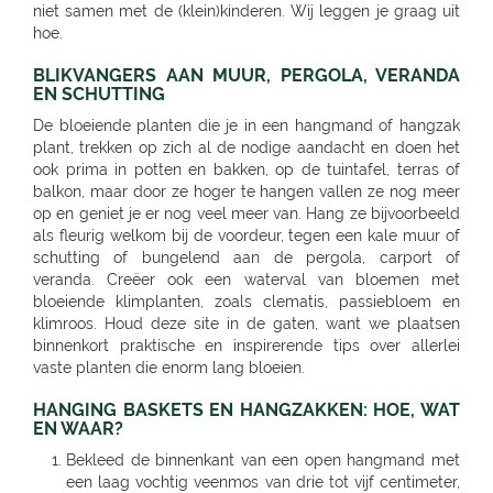
niet samen met de (klein)kinderen. Wij leggen je graag uit
hoe.
BLIKVANGERS AAN MUUR, PERGOLA, VERANDA
EN SCHUTTING
De bloeiende planten die je in een hangmand of hangzak
plant, trekken op zich al de nodige aandacht en doen het
ook prima in potten en bakken, op de tuintafel, terras of
balkon, maar door ze hoger te hangen vallen ze nog meer
op en geniet je er nog veel meer van. Hang ze bijvoorbeeld
als fleurig welkom bij de voordeur, tegen een kale muur of
schutting of bungelend aan de pergola, carport of
veranda. Creëer ook een waterval van bloemen met
bloeiende klimplanten, zoals clematis, passiebloem en
klimroos. Houd deze site in de gaten, want we plaatsen
binnenkort praktische en inspirerende tips over allerlei
vaste planten die enorm lang bloeien.
HANGING BASKETS EN HANGZAKKEN: HOE, WAT
EN WAAR?
Bekleed de binnenkant van een open hangmand met
een laag vochtig veenmos van drie tot vijf centimeter,