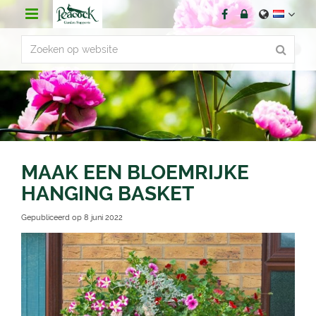
G
a
n
a
a
r
c
o
n
t
e
n
MAAK EEN BLOEMRIJKE
t
HANGING BASKET
Gepubliceerd op
8 juni 2022