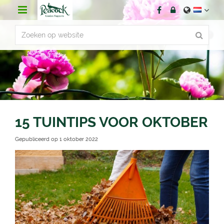
G
a
n
a
a
r
c
o
n
t
e
n
15 TUINTIPS VOOR OKTOBER
t
Gepubliceerd op
1 oktober 2022