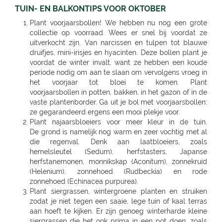
TUIN- EN BALKONTIPS VOOR OKTOBER
Plant voorjaarsbollen! We hebben nu nog een grote
collectie op voorraad. Wees er snel bij voordat ze
uitverkocht zijn. Van narcissen en tulpen tot blauwe
druifjes, mini-irisjes en hyacinten. Deze bollen plant je
voordat de winter invalt, want ze hebben een koude
periode nodig om aan te slaan om vervolgens vroeg in
het voorjaar tot bloei te komen. Plant
voorjaarsbollen in potten, bakken, in het gazon of in de
vaste plantenborder. Ga uit je bol met voorjaarsbollen:
ze gegarandeerd ergens een mooi plekje voor.
Plant najaarsbloeiers voor meer kleur in de tuin.
De grond is namelijk nog warm en zeer vochtig met al
die regenval. Denk aan laatbloeiers, zoals
hemelsleutel (Sedum), herfstasters, Japanse
herfstanemonen, monnikskap (Aconitum), zonnekruid
(Helenium), zonnehoed (Rudbeckia) en rode
zonnehoed (Echinacea purpurea).
Plant siergrassen, wintergroene planten en struiken zodat je niet tegen een saaie, lege tuin of kaal terras aan hoeft te kijken. Er zijn genoeg winterharde kleine siergrassen die het ook prima in een pot doen, zoals blauw schapengras (Festuca glauca) en Japans berggras of slangengras. Klimop, struikkamperfoelie, schoenlappersplant, maagdenpalm, (mini)coniferen en taxus zijn slechts een paar van de sterke en fraaie wintergroene planten die je in ons tuincentrum in Bierges, Chaumont Gistoux, Rosieres, Louvain-La-Neuve, Lillois-Witterzee, Sint-Pieters-Leeuw, Sint genesius rode, Rhode - Saint Genese, Liedekerke, Wemmel, Wolvertem, Wezembeek-Oppem, Zwijndrecht, Deurne, Ekeren (Antwerpen), Viersel, Massenhoven, Olen, O.L.V. Olen, Turnhout, Rijkevorsel, Weelde, Westmalle, Balen, Kontich, Kessel, Sint Katelijne Waver, Essen, Stabroek, Wuustwezel, Sint-Joris-Weert, Aarschot, Landen, Zoutleeuw, Zonhoven, Alken, Maaseik, Zutendaal, Tongeren, Sint-Truiden, Nieuwerkerken (Limb), Neerpelt, Lommel, Hamont-Achel, Hamont, Ham, Bree, Waremme, Saint-Georges-Sur-Meuse, Dalhem, Herbesthal (Lontzen), Butgenbach, Saint-Vith, Malmedy, Gembloux, Tamines, Naninne, Montignies Sur Sambre, Gozee, Beho Gouvy, Breuvanne, Aubange, Soignies, Carnieres, Chapelle-Lez-Herlaimont, Tournai, Barry (Tournai), Ath, Oostkamp, Sint-Andries, Sint-Andries Brugge, Gistel, Zwevegem, Wevelgem, Ruiselede, Ardooie, Lendelede, Dadizele, St Jan Ieper, Rekkem, Sint Niklaas, Beveren-Waas, Ninove, Meerbeke, BRAKEL, Zingem Huise, Deinze, Aalter, Lovendegem, Maldegem, Dresden - Gompitz, Dresden, SCHÖNFELD-WEIßIG, RADEBEUL, Radeberg, Ottendorf-Okrilla, MEISSEN, FREITAL, Bannewitz, PIRNA, KAMENZ, SENFTENBERG, LAUCHHAMMER, BAUTZEN, LÖBAU, EBERSBACH, ZITTAU, GÖRLITZ, Niesky, HOYERSWERDA, COTTBUS, SPREMBERG, FORST, LUBBENAU, Massen-Finsterwalde, Finsterwalde, LEIPZIG, Leipzig Plagwitz, LEIPZIG-ENGELSDORF, Erfurt-Schmira, MARKKLEEBERG, GRIMMA, DÖBELN, OSCHATZ, Bennewitz, TORGAU, HERZBERG, HALLE, HALLE-TROTHA, HALLE SILBERHÖHE, MERSEBURG, BERNBURG / SAALE, QUEDLINBURG, Naumburg, WEISSENFELS, GRAEFENHAINICHEN, Rosslau, LUTHERST. WITTENBERG, Jessen / Elster, SAALFELD, PÖßNECK, JENA, ZWICKAU, RODEWISCH, ZWONITZ, SCHWARZENBERG, GLAUCHAU, MEERANE, REICHENBACH, CHEMNITZ, RÖHRSDORF (CHEMNITZ), ANNABERG-BUCHHOLZ, MARIENBERG, FREIBERG, BERLIN-FRIEDRICHSHAIN, Berlin-Lichtenberg, Berlin, BERLIN-NEUKÖLLN, BERLIN-PANKOW, BERLIN-REINICKENDORF, Berlin-Dahlem, POTSDAM-BORNIM, POTSDAM, TELTOW, STAHNSDORF, DALLGOW-DÖBERITZ, RATHENOW, BRANDENBURG, Luckenwalde, FRANKFURT/ODER, SEELOW, STRAUSBERG, DAHLWITZ-HOPPEGARTEN, FUERSTENWALDE, WILDAU, Rangsdorf, EISENHUTTENSTADT, Schorfheide OT Finowfurt, BAD FREIENWALDE, SCHWEDT, BERNAU, BORGSDORF, Zehdenick, NEURUPPIN, NEUBRANDENBURG, Waren, Neustrelitz, Prenzlau, Pasewalk, Torgelow, GREIFSWALD, NEUENKIRCHEN, ROSTOCK-LUETTENKLEIN, ROSTOCK, BENTWISCH, Barth, SCHWERIN, Hagenow, Boizenburg, PARCHIM, Hamburg, HAMBURG-HARBURG, SEEVETAL (HITTFELD), BUCHHOLZ, Luneburg-Rettmer, Adendorf, WINSEN/LUHE, GEESTHACHT, GLINDE, BUXTEHUDE, STADE, OTTERNDORF, Gallin, BRAAK, HAMBURG-SASEL, NORDERSTEDT, SCHENEFELD, TANGSTEDT, LUBECK, Groß Grönau, Scharbeutz-Gronenberg, Eutin, MALENTE-KRUMMSEE, Neustadt/Holstein, Burg auf Fehmarn, BAD OLDESLOE, ALT-MOLLN, Ratzeburg, WISMAR, Gägelow, Hammoor, KIEL, GETTORF, HEIKENDORF, NEUMÜNSTER, HENSTEDT-ULZBURG, BORDESHOLM, NORTORF, HOHENWESTEDT, RENDSBURG, BÖKLUND, Handewitt, MEYN, ELMSHORN, UETERSEN, RELLINGEN, HALSTENBEK, Hasloh, HEIST, ITZEHOE, HEILIGENSTEDTEN, HEIDE, HUSUM, TONNING, GARDING, Niebüll, LECK, OLDENBURG, Bad Zwischenahn, Friesoythe, Wilhelmshaven, ESENS, HAGE, MARIENHAFE, AURICH, LEER, Rhauderfehn, SULLINGEN, Verden - Hönisch, KIRCHLINTELN-ARMSEN, Hoya, ROTENBURG, Scheeßel, ZEVEN, BREMERVÖRDE, CUXHAVEN, BREMERHAVEN, GEESTLAND LANGEN, OSTERHOLZ-SCHARMBECK, RITTERHUDE-IHLPOHL, Ritterhude-Platjenwerbe, Ganderkesee, Wildeshausen, DOETLINGEN, Bremen, Bremen-Vahr, BREMEN-BLUMENTHAL, STUHR, STUBE-SECKENHAUSEN, Stuhr-Varrel, Achim, Syke, Lilienthal, OTTERSBERG-POSTHAUSEN, CELLE, WITTINGEN, SALZWEDEL, LUCHOW, Dannenberg, UELZEN, BAD BEVENSEN, SOLTAU, Munster, Bomlitz, Hannover, GARBSEN, LAATZEN, BARSINGHAUSEN, WEDEMARK-BISSENDORF, Altwarmbüchen, Isernhagen-Kirchhorst, RONNENBERG, HEMMINGEN, Gehrden, ALFELD/LEINE, Alfeld, HILDESHEIM, SARSTEDT, PEINE, LEHRTE OT ARPKE, LEHRTE, Burgdorf, WUNSTDORF, NEUSTADT, NIENBURG/WESER, Uchte, LEESE, STADTHAGEN, BUCKEBURG, HAMELN, Springe, HESSICH OLDENDORF, HERFORD, BAD SALZUFLEN, BÜNDE, ESPELKAMP, MINDEN, PORTA WESTFALICA, LÖHNE, HÜLLHORST, LEMGO, DETMOLD, Paderborn, PADERBORN-SCHLOSS NEUHAUS, DELBRÜCK, GÜTERSLOH, RHEDA-WIEDENBRÜCK, BIELEFELD, Bielefeld-Gadderbaum, KASSEL, KASSEL-WALDAU, KASSEL-NORDHAUSEN, BAUNATAL, Hofgeismar, WARBURG, MARSBERG, Korbach, KNÜLLWALD-REMSFELD, Schwalmstadt-Treysa, MARBURG, Gladenbach, Kirchhain, Grünberg, GIEßEN, Buseck, BUTZBACH, WETZLAR, FULDA, BEBRA, BAD HERSFELD, GÖTTINGEN, Duderstadt, NORTHEIM, ESCHWEGE, OSTERODE, EINBECK, Holzminden, HÖXTER, BEVERUNGEN, BRAUNSCHWEIG-RÜNINGEN, WOLFENBÜTTEL, HELMSTEDT, Melsungen, WOLFSBURG, WOLFSBURG-HATTORF, GIFHORN, GOSLAR, SEESEN, WERNIGERODE, MAGDEBURG, ZERBST, BURG, Genthin, HALDENSLEBEN, Oschersleben, STENDAL, GARDELEGEN, Düsseldorf, DÜSSELDORF-BENRATH, Meerbusch-IIverich, MEERBUSCH, LANGENFELD, RATINGEN, MÖNCHENGLADBACH, KORSCHENBROICH, VIERSEN, ERKELENZ, Hückelhoven, VELBERT, SOLINGEN, REMSCHEID, Dortmund, CASTROP-RAUXEL, BOCHUM, MÜLHEIM, HATTINGEN, RECKLINGHAUSEN, MARL, BOTTROP, Bottrop, DORSTEN, BORKEN, BOCHOLT, Wesel, VOERDE, Duisburg - Wanheimerort, Duisburg-Kasslerfeld, Duisburg, DUISBURG, Moers-Schwafheim, KREFELD, WARENDORF, Dülmen, RHEINE, Billerbeck, GEORGSMARIENHÜTTE, BELM, MELLE, VECHTA, Vechta, Visbek, IBBENBÜREN, Ibbenbüren, LENGERICH, BRAMSCHE-ENGTER, CLOPPENBURG, MEPPEN, Haselünne, Wesseling, Köln, KÖLN (JUNKERSDORF), KOLN-DELLBRUCK, BERGISCH GLADBACH, RÖSRATH, GUMMERSBACH, JÜLICH, Bonn, MECKENHEIM, ALFTER-OEDEKOVEN, Alfter, RHEINBACH, Sinzig, KÖNIGSWINTER, ST.AUGUSTIN-BIRLINGHOVEN, Troisdorf, EUSKIRCHEN, MECHERNICH-KOMMERN, Zülpich-ülpenich, KALL, Wasserliesch, MAINZ-HECHTSHEIM, Alzey, Nieder-Olm, SIMMERN, Idar-Oberstein, Nastätten, MAYEN, NETHPHEN-DIES-TIEFENBACH, LENNESTADT, HAGEN, HAGEN-HASPE, SCHWERTE, WITTEN, LÜDENSCHEID, ISERLOHN, MENDEN, AHLEN, Luedingshausen, UNNA, Soest, ARNSBERG, FRANKFURT AM MAIN (KELBACH), FRANKFURT, FRANKFURT-SCHWANHEIM, BAD VILBEL, NIDDERAU, FRIEDBERG, USINGEN, BAD HOMBURG, FRIEDRICHSDORF, Oberursel, OFFENBACH, RODGAU, DREIEICH, RÖDERMARK, HANAU, BAD SODEN - SALMUNSTER, GLAUBURG, ASCHAFFENBURG, ALZENAU, MOMBRIS, Stockstadt, ELSENFELD, MILTENBERG, DARMSTADT, Pfungstadt, Groß Gerau, MORFELDEN-WALLDORF, BENSHEIM, HEPPENHEIM, DIEBURG, GROß UMSTADT, WIESBADEN-BIEBRICH, Wiesbaden, Ruesselsheim, IDSTEIN, DIEZ, Kelkheim, Frankfurt am Main, St. Ingbert, MERZIG-BALLERN, LANDSTUHL, Bad Duerkheim, GRÜNSTADT, KAISERSLAUTERN, MANNHEIM, HEIDELBERG, WIESLOCH, Weinheim, STUTTGART 40 (ZUFFENHAUSEN), STUTTGART (DEGERLOCH), FELLBACH, LEINFELDEN-ECHTERDING, SINDELFINGEN, HERRENBERG, LEONBERG, LEONBERG 1, Ditzingen, Weil der Stadt, RUTESHEIM, Winnenden, BACKNANG, Murrhardt, LUDWIGSBURG, VAIHINGEN-ENZ, MÖGLINGEN, TUBINGEN, Mössingen, NAGOLD, Altensteig, BALINGEN, HECHINGEN, SIGMARINGEN, METZINGEN, BAD URACH, REUTLINGEN, PFULLINGEN, GOEPPINGEN, KIRCHHEIM/TECK, KIRCHHEIM / TECK, GEISLINGEN, AALEN, ELLWANGEN, SCHWABISCH GMUEND, SCHWÄBISCH GMÜND, SCHORNDORF, ESSLINGEN, HEILBRONN, NECKARSULM, WEINSBERG, WIDDERN, BIETIGHEIM-BISSINGEN, BRACKENHEIM, LAUFFEN, HESSIGHEIM, Gaildorf, SCHWABISCH HALL, ÖHRINGEN, BUCHEN, Bad Rappenau, BRETTEN, PFORZHEIM, KARLSRUHE GRÖTZINGEN, SINZHEIM, BRUCHSAL, LANDAU, OFFENBURG, KEHL, Bühl, LAHR, SINGEN, HILZINGEN, KONSTANZ, INSEL MAINAU, ROTTWEIL, FREIBURG, BREISACH, Ehrenkirchen, EMMENDINGEN, RHEINFELDEN, SCHOPFHEIM, WEHR-BRENNET, BAD SÄCKINGEN, WALDSHUT-TIENGEN, Klettgau, Wutöschingen-Schwerzen, München, MUENCHEN, MÜNCHEN 60 (OBERMENZING), Muenchen-Daglfing, UNTERHACHING, GERMERING, BUCHENDORF-GAUTING, GAUTING, OLCHING-GEISELBULLACH, Planegg-Martinsried, FÜRSTENFELDBRUCK, STARNBERG, WEILHEIM, PENZBERG, PEISSENBERG, MURNAU, WOLFRATSHAUSEN, BRUCKMÜHL, RAUBLING-PFRAUNDORF, STEPHANSKIRCHEN, TRAUNSTEIN, TRAUNREUT, FREILASSING, PIDING, WASSERBURG, BAD TOLZ, MIESBACH, LANDSHUT, DINGOLFING, VILSBIBURG, ECHING/WEIXERAU, PFARRKIRCHEN, SIMBACH, Dorfen, WALDKRAIBURG, BURGHAUSEN, DACHAU, PFAFFENHOFEN, FREISING, Moosburg, ECHING, ERDING, HAAR, POING, PARSDORF, KIRCHSEEON, Brunnthal, UNTERFÖHRING, KRUMBACH, STADTBERGEN, MERING, AICHACH-ECKNACH, DOUNAUWORTH, NEUBURG, WERTINGEN, NÖRDLINGEN, BUCHLOE, SCHWABMÜNCHEN, Klosterlechfeld, LANDSBERG AM LECH, Dießen am Ammersee, SCHONGAU, KEMPTEN, IMMENSTADT, KAUFBEUREN, MARKTOBERDORF, FUSSEN, MAUERSTETTEN, MEMMINGEN, MINDELHEIM, FRIEDRICHSHAFEN, Lindau, RAVENSBURG, WANGEN, Wilhelmsdorf, Grünkraut, Leutkirch, BAD SAULGAU, BIBERACH, Pfullendorf, Überlingen, MARKDORF, LANGENAU-ALBECK, NEU-ULM, ILLERTISSEN, WEISSENHORN, GÜNZBURG, JETTINGEN-SCHEPPACH, DILLINGEN, EHINGEN, Munderkingen, NÜRNBERG, ECKENTAL, ROTHENBACH, SCHWARZENBRUCK, PUSCHENDORF, FÜRTH, ERLANGEN, SCHWABACH, Roth, GREDING, LAUF AN DER PEGNITZ, Hersbruck, HOHENSTADT/POMMELSB., PEGNITZ, FORCHHEIM, HOCHSTADT/AISCH, Hemhofen, BAD WINDSHEIM, DIESPECK, ANSBACH, ROTHENBURG, DINKELSBÜHL, NEUENDETTELSAU, GUNZENHAUSEN, WEISSENBURG, AMBERG, SULZBACH-ROSENBERG, NEUMARKT, SCHWANDORF, OBERFICHTACH, WEIDEN, PRESSATH, BURGLENGENFELD, Nittenau, POLLENRIED, ABENSBERG, CHAM, Willmering, PASSAU, WALDKIRCHEN, DEGGENDORF, GRAFENAU, SELB, NAILA, BINDLACH, MARKTREDWITZ, BAMBERG, Hirschaid, LICHTENFELS, KRONACH, COBURG, WÜRZBURG, UFFENHEIM, HAßFURT, BAD NEUSTADT, KARLSTADT, Frammersbach, Bad Mergentheim, MEININGEN, ERFURT, Rottendorf, Apolda, SÖMMERDA, SONDERSHAUSEN, NORDHAUSEN, EISENACH, Gotha-Schwabhausen, AMMERN BEI MÜHLHAUSEN, LLOFRIU (GIRONA), Harju maakond, BARENTIN, BOURG EN BRESSE, BELLEGARDE, ORNEX, PREVESSIN-MOENS, VIRIAT, ST GENIS POUILLY, LAON, FAYET, SAINT QUENTIN, SOISSONS, BLESMES, CHARMEIL, DO