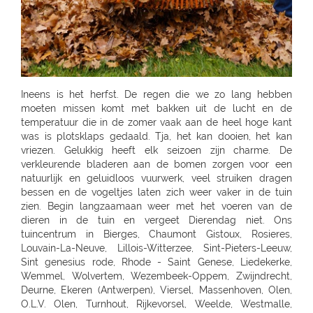
Ineens is het herfst. De regen die we zo lang hebben moeten missen komt met bakken uit de lucht en de temperatuur die in de zomer vaak aan de heel hoge kant was is plotsklaps gedaald. Tja, het kan dooien, het kan vriezen. Gelukkig heeft elk seizoen zijn charme. De verkleurende bladeren aan de bomen zorgen voor een natuurlijk en geluidloos vuurwerk, veel struiken dragen bessen en de vogeltjes laten zich weer vaker in de tuin zien. Begin langzaamaan weer met het voeren van de dieren in de tuin en vergeet Dierendag niet. Ons tuincentrum in Bierges, Chaumont Gistoux, Rosieres, Louvain-La-Neuve, Lillois-Witterzee, Sint-Pieters-Leeuw, Sint genesius rode, Rhode - Saint Genese, Liedekerke, Wemmel, Wolvertem, Wezembeek-Oppem, Zwijndrecht, Deurne, Ekeren (Antwerpen), Viersel, Massenhoven, Olen, O.L.V. Olen, Turnhout, Rijkevorsel, Weelde, Westmalle, Balen, Kontich, Kessel, Sint Katelijne Waver, Essen, Stabroek, Wuustwezel, Sint-Joris-Weert, Aarschot, Landen, Zoutleeuw, Zonhoven, Alken, Maaseik, Zutendaal, Tongeren, Sint-Truiden, Nieuwerkerken (Limb), Neerpelt, Lommel, Hamont-Achel, Hamont, Ham, Bree, Waremme, Saint-Georges-Sur-Meuse, Dalhem, Herbesthal (Lontzen), Butgenbach, Saint-Vith, Malmedy, Gembloux, Tamines, Naninne, Montignies Sur Sambre, Gozee, Beho Gouvy, Breuvanne, Aubange, Soignies, Carnieres, Chapelle-Lez-Herlaimont, Tournai, Barry (Tournai), Ath, Oostkamp, Sint-Andries, Sint-Andries Brugge, Gistel, Zwevegem, Wevelgem, Ruiselede, Ardooie, Lendelede, Dadizele, St Jan Ieper, Rekkem, Sint Niklaas, Beveren-Waas, Ninove, Meerbeke, BRAKEL, Zingem Huise, Deinze, Aalter, Lovendegem, Maldegem, Dresden - Gompitz, Dresden, SCHÖNFELD-WEIßIG, RADEBEUL, Radeberg, Ottendorf-Okrilla, MEISSEN, FREITAL, Bannewitz, PIRNA, KAMENZ, SENFTENBERG, LAUCHHAMMER, BAUTZEN, LÖBAU, EBERSBACH, ZITTAU, GÖRLITZ, Niesky, HOYERSWERDA, COTTBUS, SPREMBERG, FORST, LUBBENAU, Massen-Finsterwalde, Finsterwalde, LEIPZIG, Leipzig Plagwitz, LEIPZIG-ENGELSDORF, Erfurt-Schmira, MARKKLEEBERG, GRIMMA, DÖBELN, OSCHATZ, Bennewitz, TORGAU, HERZBERG, HALLE, HALLE-TROTHA, HALLE SILBERHÖHE, MERSEBURG, BERNBURG / SAALE, QUEDLINBURG, Naumburg, WEISSENFELS, GRAEFENHAINICHEN, Rosslau, LUTHERST. WITTENBERG, Jessen / Elster, SAALFELD, PÖßNECK, JENA, ZWICKAU, RODEWISCH, ZWONITZ, SCHWARZENBERG, GLAUCHAU, MEERANE, REICHENBACH, CHEMNITZ, RÖHRSDORF (CHEMNITZ), ANNABERG-BUCHHOLZ, MARIENBERG, FREIBERG, BERLIN-FRIEDRICHSHAIN, Berlin-Lichtenberg, Berlin, BERLIN-NEUKÖLLN, BERLIN-PANKOW, BERLIN-REINICKENDORF, Berlin-Dahlem, POTSDAM-BORNIM, POTSDAM, TELTOW, STAHNSDORF, DALLGOW-DÖBERITZ, RATHENOW, BRANDENBURG, Luckenwalde, FRANKFURT/ODER, SEELOW, STRAUSBERG, DAHLWITZ-HOPPEGARTEN, FUERSTENWALDE, WILDAU, Rangsdorf, EISENHUTTENSTADT, Schorfheide OT Finowfurt, BAD FREIENWALDE, SCHWEDT, BERNAU, BORGSDORF, Zehdenick, NEURUPPIN, NEUBRANDENBURG, Waren, Neustrelitz, Prenzlau, Pasewalk, Torgelow, GREIFSWALD, NEUENKIRCHEN, ROSTOCK-LUETTENKLEIN, ROSTOCK, BENTWISCH, Barth, SCHWERIN, Hagenow, Boizenburg, PARCHIM, Hamburg, HAMBURG-HARBURG, SEEVETAL (HITTFELD), BUCHHOLZ, Luneburg-Rettmer, Adendorf, WINSEN/LUHE, GEESTHACHT, GLINDE, BUXTEHUDE, STADE, OTTERNDORF, Gallin, BRAAK, HAMBURG-SASEL, NORDERSTEDT, SCHENEFELD, TANGSTEDT, LUBECK, Groß Grönau, Scharbeutz-Gronenberg, Eutin, MALENTE-KRUMMSEE, Neustadt/Holstein, Burg auf Fehmarn, BAD OLDESLOE, ALT-MOLLN, Ratzeburg, WISMAR, Gägelow, Hammoor, KIEL, GETTORF, HEIKENDORF, NEUMÜNSTER, HENSTEDT-ULZBURG, BORDESHOLM, NORTORF, HOHENWESTEDT, RENDSBURG, BÖKLUND, Handewitt, MEYN, ELMSHORN, UETERSEN, RELLINGEN, HALSTENBEK, Hasloh, HEIST, ITZEHOE, HEILIGENSTEDTEN, HEIDE, HUSUM, TONNING, GARDING, Niebüll, LECK, OLDENBURG, Bad Zwischenahn, Friesoythe, Wilhelmshaven, ESENS, HAGE, MARIENHAFE, AURICH, LEER, Rhauderfehn, SULLINGEN, Verden - Hönisch, KIRCHLINTELN-ARMSEN, Hoya, ROTENBURG, Scheeßel, ZEVEN, BREMERVÖRDE, CUXHAVEN, BREMERHAVEN, GEESTLAND LANGEN, OSTERHOLZ-SCHARMBECK, RITTERHUDE-IHLPOHL, Ritterhude-Platjenwerbe, Ganderkesee, Wildeshausen, DOETLINGEN, Bremen, Bremen-Vahr, BREMEN-BLUMENTHAL, STUHR, STUBE-SECKENHAUSEN, Stuhr-Varrel, Achim, Syke, Lilienthal, OTTERSBERG-POSTHAUSEN, CELLE, WITTINGEN, SALZWEDEL, LUCHOW, Dannenberg, UELZEN, BAD BEVENSEN, SOLTAU, Munster, Bomlitz, Hannover, GARBSEN, LAATZEN, BARSINGHAUSEN, WEDEMARK-BISSENDORF, Altwarmbüchen, Isernhagen-Kirchhorst, RONNENBERG, HEMMINGEN, Gehrden, ALFELD/LEINE, Alfeld, HILDESHEIM, SARSTEDT, PEINE, LEHRTE OT ARPKE, LEHRTE, Burgdorf, WUNSTDORF, NEUSTADT, NIENBURG/WESER, Uchte, LEESE, STADTHAGEN, BUCKEBURG, HAMELN, Springe, HESSICH OLDENDORF, HERFORD, BAD SALZUFLEN, BÜNDE, ESPELKAMP, MINDEN, PORTA WESTFALICA, LÖHNE, HÜLLHORST, LEMGO, DETMOLD, Paderborn, PADERBORN-SCHLOSS NEUHAUS, DELBRÜCK, GÜTERSLOH, RHEDA-WIEDENBRÜCK, BIELEFELD, Bielefeld-Gadderbaum, KASSEL, KASSEL-WALDAU, KASSEL-NORDHAUSEN, BAUNATAL, Hofgeismar, WARBURG, MARSBERG, Korbach, KNÜLLWALD-REMSFELD, Schwalmstadt-Treysa, MARBURG, Gladenbach, Kirchhain, Grünberg, GIEßEN, Buseck, BUTZBACH, WETZLAR, FULDA, BEBRA, BAD HERSFELD, GÖTTINGEN, Duderstadt, NORTHEIM, ESCHWEGE, OSTERODE, EINBECK, Holzminden, HÖXTER, BEVERUNGEN, BRAUNSCHWEIG-RÜNINGEN, WOLFENBÜTTEL, HELMSTEDT, Melsungen, WOLFSBURG, WOLFSBURG-HATTORF, GIFHORN, GOSLAR, SEESEN, WERNIGERODE, MAGDEBURG, ZERBST, BURG, Genthin, HALDENSLEBEN, Oschersleben, STENDAL, GARDELEGEN, Düsseldorf, DÜSSELDORF-BENRATH, Meerbusch-IIverich, MEERBUSCH, LANGENFELD, RATINGEN, MÖNCHENGLADBACH, KORSCHENBROICH, VIERSEN, ERKELENZ, Hückelhoven, VELBERT, SOLINGEN, REMSCHEID, Dortmund, CASTROP-RAUXEL, BOCHUM, MÜLHEIM, HATTINGEN, RECKLINGHAUSEN, MARL, BOTTROP, Bottrop, DORSTEN, BORKEN, BOCHOLT, Wesel, VOERDE, Duisburg - Wanheimerort, Duisburg-Kasslerfeld, Duisburg, DUISBURG, Moers-Schwafheim, KREFELD, WARENDORF, Dülmen, RHEINE, Billerbeck, GEORGSMARIENHÜTTE, BELM, MELLE, VECHTA, Vechta, Visbek, IBBENBÜREN, Ibbenbüren, LENGERICH, BRAMSCHE-ENGTER, CLOPPENBURG, MEPPEN, Haselünne, Wesseling, Köln, KÖLN (JUNKERSDORF), KOLN-DELLBRUCK, BERGISCH GLADBACH, RÖSRATH, GUMMERSBACH, JÜLICH, Bonn, MECKENHEIM, ALFTER-OEDEKOVEN, Alfter, RHEINBACH, Sinzig, KÖNIGSWINTER, ST.AUGUSTIN-BIRLINGHOVEN, Troisdorf, EUSKIRCHEN, MECHERNICH-KOMMERN, Zülpich-ülpenich, KALL, Wasserliesch, MAINZ-HECHTSHEIM, Alzey, Nieder-Olm, SIMMERN, Idar-Oberstein, Nastätten, MAYEN, NETHPHEN-DIES-TIEFENBACH, LENNESTADT, HAGEN, HAGEN-HASPE, SCHWERTE, WITTEN, LÜDENSCHEID, ISERLOHN, MENDEN, AHLEN, Luedingshausen, UNNA, Soest, ARNSBERG, FRANKFURT AM MAIN (KELBACH), FRANKFURT, FRANKFURT-SCHWANHEIM, BAD VILBEL, NIDDERAU, FRIEDBERG, USINGEN, BAD HOMBURG, FRIEDRICHSDORF, Oberursel, OFFENBACH, RODGAU, DREIEICH, RÖDERMARK, HANAU, BAD SODEN - SALMUNSTER, GLAUBURG, ASCHAFFENBURG, ALZENAU, MOMBRIS, Stockstadt, ELSENFELD, MILTENBERG, DARMSTADT, Pfungstadt, Groß Gerau, MORFELDEN-WALLDORF, BENSHEIM, HEPPENHEIM, DIEBURG, GROß UMSTADT, WIESBADEN-BIEBRICH, Wiesbaden, Ruesselsheim, IDSTEIN, DIEZ, Kelkheim, Frankfurt am Main, St. Ingbert, MERZIG-BALLERN, LANDSTUHL, Bad Duerkheim, GRÜNSTADT, KAISERSLAUTERN, MANNHEIM, HEIDELBERG, WIESLOCH, Weinheim, STUTTGART 40 (ZUFFENHAUSEN), STUTTGART (DEGERLOCH), FELLBACH, LEINFELDEN-ECHTERDING, SINDELFINGEN, HERRENBERG, LEONBERG, LEONBERG 1, Ditzingen, Weil der Stadt, RUTESHEIM, Winnenden, BACKNANG, Murrhardt, LUDWIGSBURG, VAIHINGEN-ENZ, MÖGLINGEN, TUBINGEN, Mössingen, NAGOLD, Altensteig, BALINGEN, HECHINGEN, SIGMARINGEN, METZINGEN, BAD URACH, REUTLINGEN, PFULLINGEN, GOEPPINGEN, KIRCHHEIM/TECK, KIRCHHEIM / TECK, GEISLINGEN, AALEN, ELLWANGEN, SCHWABISCH GMUEND, SCHWÄBISCH GMÜND, SCHORNDORF, ESSLINGEN, HEILBRONN, NECKARSULM, WEINSBERG, WIDDERN, BIETIGHEIM-BISSINGEN, BRACKENHEIM, LAUFFEN, HESSIGHEIM, Gaildorf, SCHWABISCH HALL, ÖHRINGEN, BUCHEN, Bad Rappenau, BRETTEN, PFORZHEIM, KARLSRUHE GRÖTZINGEN, SINZHEIM, BRUCHSAL, LANDAU, OFFENBURG, KEHL, Bühl, LAHR, SINGEN, HILZINGEN, KONSTANZ, INSEL MAINAU, ROTTWEIL, FREIBURG, BREISACH, Ehrenkirchen, EMMENDINGEN, RHEINFELDEN, SCHOPFHEIM, WEHR-BRENNET, BAD SÄCKINGEN, WALDSHUT-TIENGEN, Klettgau, Wutöschingen-Schwerzen, München, MUENCHEN, MÜNCHEN 60 (OBERMENZING), Muenchen-Daglfing, UNTERHACHING, GERMERING, BUCHENDORF-GAUTING, GAUTING, OLCHING-GEISELBULLACH, Planegg-Martinsried, FÜRSTENFELDBRUCK, STARNBERG, WEILHEIM, PENZBERG, PEISSENBERG, MURNAU, WOLFRATSHAUSEN, BRUCKMÜHL, RAUBLING-PFRAUNDORF, STEPHANSKIRCHEN, TRAUNSTEIN, TRAUNREUT, FREILASSING, PIDING, WASSERBURG, BAD TOLZ, MIESBACH, LANDSHUT, DINGOLFING, VILSBIBURG, ECHING/WEIXERAU, PFARRKIRCHEN, SIMBACH, Dorfen, WALDKRAIBURG, BURGHAUSEN, DACHAU, PFAFFENHOFEN, FREISING, Moosburg, ECHING, ERDING, HAAR, POING, PARSDORF, KIRCHSEEON, Brunnthal, UNTERFÖHRING, KRUMBACH, STADTBERGEN, MERING, AICHACH-ECKNACH, DOUNAUWORTH, NEUBURG, WERTINGEN, NÖRDLINGEN, BUCHLOE, SCHWABMÜNCHEN, Klosterlechfeld, LANDSBERG AM LECH, Dießen am Ammersee, SCHONGAU, KEMPTEN, IMMENSTADT, KAUFBEUREN, MARKTOBERDORF, FUSSEN, MAUERSTETTEN, MEMMINGEN, MINDELHEIM, FRIEDRICHSHAFEN, Lindau, RAVENSBURG, WANGEN, Wilhelmsdorf, Grünkraut, Leutkirch, BAD SAULGAU, BIBERACH, Pfullendorf, Überlingen, MARKDORF, LANGENAU-ALBECK, NEU-ULM, ILLERTISSEN, WEISSENHORN, GÜNZBURG, JETTINGEN-SCHEPPACH, DILLINGEN, EHINGEN, Munderkingen, NÜRNBERG, ECKENTAL, ROTHENBACH, SCHWARZENBRUCK, PUSCHENDORF, FÜRTH, ERLANGEN, SCHWABACH, Roth, GREDING, LAUF AN DER PEGNITZ, Hersbruck, HOHENSTADT/POMMELSB., PEGNITZ, FORCHHEIM, HOCHSTADT/AISCH, Hemhofen, BAD WINDSHEIM, DIESPECK, ANSBACH, ROTHENBURG, DINKELSBÜHL, NEUENDETTELSAU, GUNZENHAUSEN, WEISSENBURG, AMBERG, SULZBACH-ROSENBERG, NEUMARKT, SCHWANDORF, OBERFICHTACH, WEIDEN, PRESSATH, BURGLENGENFELD, Nittenau, POLLENRIED, ABENSBERG, CHAM, Willmering, PASSAU, WALDKIRCHEN, DEGGENDORF, GRAFENAU, SELB, NAILA, BINDLACH, MARKTREDWITZ, BAMBERG, Hirschaid, LICHTENFELS, KRONACH, COBURG, WÜRZBURG, UFFENHEIM, HAßFURT, BAD NEUSTADT, KARLSTADT, Frammersbach, Bad Mergentheim, MEININGEN, ERFURT, Rottendorf, Apolda, SÖMMERDA, SONDERSHAUSEN, NORDHAUSEN, EISENACH, Gotha-Schwabhausen, AMMERN BEI MÜHLHAUSEN, LLOFRIU (GIRONA), Harju maakond, BARENTIN, BOURG EN BRESSE, BELLEGARDE, ORNEX, PREVESSIN-MOENS, VIRIAT, ST