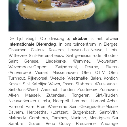
De tijd vliegt. Op dinsdag
4 oktober
is het alweer
Internationale Dierendag
. In ons tuincentrum in Bierges, Chaumont Gistoux, Rosieres, Louvain-La-Neuve, Lillois-Witterzee, Sint-Pieters-Leeuw, Sint genesius rode, Rhode - Saint Genese, Liedekerke, Wemmel, Wolvertem, Wezembeek-Oppem, Zwijndrecht, Deurne, Ekeren (Antwerpen), Viersel, Massenhoven, Olen, O.L.V. Olen, Turnhout, Rijkevorsel, Weelde, Westmalle, Balen, Kontich, Kessel, Sint Katelijne Waver, Essen, Stabroek, Wuustwezel, Sint-Joris-Weert, Aarschot, Landen, Zoutleeuw, Zonhoven, Alken, Maaseik, Zutendaal, Tongeren, Sint-Truiden, Nieuwerkerken (Limb), Neerpelt, Lommel, Hamont-Achel, Hamont, Ham, Bree, Waremme, Saint-Georges-Sur-Meuse, Dalhem, Herbesthal (Lontzen), Butgenbach, Saint-Vith, Malmedy, Gembloux, Tamines, Naninne, Montignies Sur Sambre, Gozee, Beho Gouvy, Breuvanne, Aubange, Soignies, Carnieres, Chapelle-Lez-Herlaimont, Tournai, Barry (Tournai), Ath, Oostkamp, Sint-Andries, Sint-Andries Brugge, Gistel, Zwevegem, Wevelgem, Ruiselede, Ardooie, Lendelede, Dadizele, St Jan Ieper, Rekkem, Sint Niklaas, Beveren-Waas, Ninove, Meerbeke, BRAKEL, Zingem Huise, Deinze, Aalter, Lovendegem, Maldegem, Dresden - Gompitz, Dresden, SCHÖNFELD-WEIßIG, RADEBEUL, Radeberg, Ottendorf-Okrilla, MEISSEN, FREITAL, Bannewitz, PIRNA, KAMENZ, SENFTENBERG, LAUCHHAMMER, BAUTZEN, LÖBAU, EBERSBACH, ZITTAU, GÖRLITZ, Niesky, HOYERSWERDA, COTTBUS, SPREMBERG, FORST, LUBBENAU, Massen-Finsterwalde, Finsterwalde, LEIPZIG, Leipzig Plagwitz, LEIPZIG-ENGELSDORF, Erfurt-Schmira, MARKKLEEBERG, GRIMMA, DÖBELN, OSCHATZ, Bennewitz, TORGAU, HERZBERG, HALLE, HALLE-TROTHA, HALLE SILBERHÖHE, MERSEBURG, BERNBURG / SAALE, QUEDLINBURG, Naumburg, WEISSENFELS, GRAEFENHAINICHEN, Rosslau, LUTHERST. WITTENBERG, Jessen / Elster, SAALFELD, PÖßNECK, JENA, ZWICKAU, RODEWISCH, ZWONITZ, SCHWARZENBERG, GLAUCHAU, MEERANE, REICHENBACH, CHEMNITZ, RÖHRSDORF (CHEMNITZ), ANNABERG-BUCHHOLZ, MARIENBERG, FREIBERG, BERLIN-FRIEDRICHSHAIN, Berlin-Lichtenberg, Berlin, BERLIN-NEUKÖLLN, BERLIN-PANKOW, BERLIN-REINICKENDORF, Berlin-Dahlem, POTSDAM-BORNIM, POTSDAM, TELTOW, STAHNSDORF, DALLGOW-DÖBERITZ, RATHENOW, BRANDENBURG, Luckenwalde, FRANKFURT/ODER, SEELOW, STRAUSBERG, DAHLWITZ-HOPPEGARTEN, FUERSTENWALDE, WILDAU, Rangsdorf, EISENHUTTENSTADT, Schorfheide OT Finowfurt, BAD FREIENWALDE, SCHWEDT, BERNAU, BORGSDORF, Zehdenick, NEURUPPIN, NEUBRANDENBURG, Waren, Neustrelitz, Prenzlau, Pasewalk, Torgelow, GREIFSWALD, NEUENKIRCHEN, ROSTOCK-LUETTENKLEIN, ROSTOCK, BENTWISCH, Barth, SCHWERIN, Hagenow, Boizenburg, PARCHIM, Hamburg, HAMBURG-HARBURG, SEEVETAL (HITTFELD), BUCHHOLZ, Luneburg-Rettmer, Adendorf, WINSEN/LUHE, GEESTHACHT, GLINDE, BUXTEHUDE, STADE, OTTERNDORF, Gallin, BRAAK, HAMBURG-SASEL, NORDERSTEDT, SCHENEFELD, TANGSTEDT, LUBECK, Groß Grönau, Scharbeutz-Gronenberg, Eutin, MALENTE-KRUMMSEE, Neustadt/Holstein, Burg auf Fehmarn, BAD OLDESLOE, ALT-MOLLN, Ratzeburg, WISMAR, Gägelow, Hammoor, KIEL, GETTORF, HEIKENDORF, NEUMÜNSTER, HENSTEDT-ULZBURG, BORDESHOLM, NORTORF, HOHENWESTEDT, RENDSBURG, BÖKLUND, Handewitt, MEYN, ELMSHORN, UETERSEN, RELLINGEN, HALSTENBEK, Hasloh, HEIST, ITZEHOE, HEILIGENSTEDTEN, HEIDE, HUSUM, TONNING, GARDING, Niebüll, LECK, OLDENBURG, Bad Zwischenahn, Friesoythe, Wilhelmshaven, ESENS, HAGE, MARIENHAFE, AURICH, LEER, Rhauderfehn, SULLINGEN, Verden - Hönisch, KIRCHLINTELN-ARMSEN, Hoya, ROTENBURG, Scheeßel, ZEVEN, BREMERVÖRDE, CUXHAVEN, BREMERHAVEN, GEESTLAND LANGEN, OSTERHOLZ-SCHARMBECK, RITTERHUDE-IHLPOHL, Ritterhude-Platjenwerbe, Ganderkesee, Wildeshausen, DOETLINGEN, Bremen, Bremen-Vahr, BREMEN-BLUMENTHAL, STUHR, STUBE-SECKENHAUSEN, Stuhr-Varrel, Achim, Syke, Lilienthal, OTTERSBERG-POSTHAUSEN, CELLE, WITTINGEN, SALZWEDEL, LUCHOW, Dannenberg, UELZEN, BAD BEVENSEN, SOLTAU, Munster, Bomlitz, Hannover, GARBSEN, LAATZEN, BARSINGHAUSEN, WEDEMARK-BISSENDORF, Altwarmbüchen, Isernhagen-Kirchhorst, RONNENBERG, HEMMINGEN, Gehrden, ALFELD/LEINE, Alfeld, HILDESHEIM, SARSTEDT, PEINE, LEHRTE OT ARPKE, LEHRTE, Burgdorf, WUNSTDORF, NEUSTADT, NIENBURG/WESER, Uchte, LEESE, STADTHAGEN, BUCKEBURG, HAMELN, Springe, HESSICH OLDENDORF, HERFORD, BAD SALZUFLEN, BÜNDE, ESPELKAMP, MINDEN, PORTA WESTFALICA, LÖHNE, HÜLLHORST, LEMGO, DETMOLD, Paderborn, PADERBORN-SCHLOSS NEUHAUS, DELBRÜCK, GÜTERSLOH, RHEDA-WIEDENBRÜCK, BIELEFELD, Bielefeld-Gadderbaum, KASSEL, KASSEL-WALDAU, KASSEL-NORDHAUSEN, BAUNATAL, Hofgeismar, WARBURG, MARSBERG, Korbach, KNÜLLWALD-REMSFELD, Schwalmstadt-Treysa, MARBURG, Gladenbach, Kirchhain, Grünberg, GIEßEN, Buseck, BUTZBACH, WETZLAR, FULDA, BEBRA, BAD HERSFELD, GÖTTINGEN, Duderstadt, NORTHEIM, ESCHWEGE, OSTERODE, EINBECK, Holzminden, HÖXTER, BEVERUNGEN, BRAUNSCHWEIG-RÜNINGEN, WOLFENBÜTTEL, HELMSTEDT, Melsungen, WOLFSBURG, WOLFSBURG-HATTORF, GIFHORN, GOSLAR, SEESEN, WERNIGERODE, MAGDEBURG, ZERBST, BURG, Genthin, HALDENSLEBEN, Oschersleben, STENDAL, GARDELEGEN, Düsseldorf, DÜSSELDORF-BENRATH, Meerbusch-IIverich, MEERBUSCH, LANGENFELD, RATINGEN, MÖNCHENGLADBACH, KORSCHENBROICH, VIERSEN, ERKELENZ, Hückelhoven, VELBERT, SOLINGEN, REMSCHEID, Dortmund, CASTROP-RAUXEL, BOCHUM, MÜLHEIM, HATTINGEN, RECKLINGHAUSEN, MARL, BOTTROP, Bottrop, DORSTEN, BORKEN, BOCHOLT, Wesel, VOERDE, Duisburg - Wanheimerort, Duisburg-Kasslerfeld, Duisburg, DUISBURG, Moers-Schwafheim, KREFELD, WARENDORF, Dülmen, RHEINE, Billerbeck, GEORGSMARIENHÜTTE, BELM, MELLE, VECHTA, Vechta, Visbek, IBBENBÜREN, Ibbenbüren, LENGERICH, BRAMSCHE-ENGTER, CLOPPENBURG, MEPPEN, Haselünne, Wesseling, Köln, KÖLN (JUNKERSDORF), KOLN-DELLBRUCK, BERGISCH GLADBACH, RÖSRATH, GUMMERSBACH, JÜLICH, Bonn, MECKENHEIM, ALFTER-OEDEKOVEN, Alfter, RHEINBACH, Sinzig, KÖNIGSWINTER, ST.AUGUSTIN-BIRLINGHOVEN, Troisdorf, EUSKIRCHEN, MECHERNICH-KOMMERN, Zülpich-ülpenich, KALL, Wasserliesch, MAINZ-HECHTSHEIM, Alzey, Nieder-Olm, SIMMERN, Idar-Oberstein, Nastätten, MAYEN, NETHPHEN-DIES-TIEFENBACH, LENNESTADT, HAGEN, HAGEN-HASPE, SCHWERTE, WITTEN, LÜDENSCHEID, ISERLOHN, MENDEN, AHLEN, Luedingshausen, UNNA, Soest, ARNSBERG, FRANKFURT AM MAIN (KELBACH), FRANKFURT, FRANKFURT-SCHWANHEIM, BAD VILBEL, NIDDERAU, FRIEDBERG, USINGEN, BAD HOMBURG, FRIEDRICHSDORF, Oberursel, OFFENBACH, RODGAU, DREIEICH, RÖDERMARK, HANAU, BAD SODEN - SALMUNSTER, GLAUBURG, ASCHAFFENBURG, ALZENAU, MOMBRIS, Stockstadt, ELSENFELD, MILTENBERG, DARMSTADT, Pfungstadt, Groß Gerau, MORFELDEN-WALLDORF, BENSHEIM, HEPPENHEIM, DIEBURG, GROß UMSTADT, WIESBADEN-BIEBRICH, Wiesbaden, Ruesselsheim, IDSTEIN, DIEZ, Kelkheim, Frankfurt am Main, St. Ingbert, MERZIG-BALLERN, LANDSTUHL, Bad Duerkheim, GRÜNSTADT, KAISERSLAUTERN, MANNHEIM, HEIDELBERG, WIESLOCH, Weinheim, STUTTGART 40 (ZUFFENHAUSEN), STUTTGART (DEGERLOCH), FELLBACH, LEINFELDEN-ECHTERDING, SINDELFINGEN, HERRENBERG, LEONBERG, LEONBERG 1, Ditzingen, Weil der Stadt, RUTESHEIM, Winnenden, BACKNANG, Murrhardt, LUDWIGSBURG, VAIHINGEN-ENZ, MÖGLINGEN, TUBINGEN, Mössingen, NAGOLD, Altensteig, BALINGEN, HECHINGEN, SIGMARINGEN, METZINGEN, BAD URACH, REUTLINGEN, PFULLINGEN, GOEPPINGEN, KIRCHHEIM/TECK, KIRCHHEIM / TECK, GEISLINGEN, AALEN, ELLWANGEN, SCHWABISCH GMUEND, SCHWÄBISCH GMÜND, SCHORNDORF, ESSLINGEN, HEILBRONN, NECKARSULM, WEINSBERG, WIDDERN, BIETIGHEIM-BISSINGEN, BRACKENHEIM, LAUFFEN, HESSIGHEIM, Gaildorf, SCHWABISCH HALL, ÖHRINGEN, BUCHEN, Bad Rappenau, BRETTEN, PFORZHEIM, KARLSRUHE GRÖTZINGEN, SINZHEIM, BRUCHSAL, LANDAU, OFFENBURG, KEHL, Bühl, LAHR, SINGEN, HILZINGEN, KONSTANZ, INSEL MAINAU, ROTTWEIL, FREIBURG, BREISACH, Ehrenkirchen, EMMENDINGEN, RHEINFELDEN, SCHOPFHEIM, WEHR-BRENNET, BAD SÄCKINGEN, WALDSHUT-TIENGEN, Klettgau, Wutöschingen-Schwerzen, München, MUENCHEN, MÜNCHEN 60 (OBERMENZING), Muenchen-Daglfing, UNTERHACHING, GERMERING, BUCHENDORF-GAUTING, GAUTING, OLCHING-GEISELBULLACH, Planegg-Martinsried, FÜRSTENFELDBRUCK, STARNBERG, WEILHEIM, PENZBERG, PEISSENBERG, MURNAU, WOLFRATSHAUSEN, BRUCKMÜHL, RAUBLING-PFRAUNDORF, STEPHANSKIRCHEN, TRAUNSTEIN, TRAUNREUT, FREILASSING, PIDING, WASSERBURG, BAD TOLZ, MIESBACH, LANDSHUT, DINGOLFING, VILSBIBURG, ECHING/WEIXERAU, PFARRKIRCHEN, SIMBACH, Dorfen, WALDKRAIBURG, BURGHAUSEN, DACHAU, PFAFFENHOFEN, FREISING, Moosburg, ECHING, ERDING, HAAR, POING, PARSDORF, KIRCHSEEON, Brunnthal, UNTERFÖHRING, KRUMBACH, STADTBERGEN, MERING, AICHACH-ECKNACH, DOUNAUWORTH, NEUBURG, WERTINGEN, NÖRDLINGEN, BUCHLOE, SCHWABMÜNCHEN, Klosterlechfeld, LANDSBERG AM LECH, Dießen am Ammersee, SCHONGAU, KEMPTEN, IMMENSTADT, KAUFBEUREN, MARKTOBERDORF, FUSSEN, MAUERSTETTEN, MEMMINGEN, MINDELHEIM, FRIEDRICHSHAFEN, Lindau, RAVENSBURG, WANGEN, Wilhelmsdorf, Grünkraut, Leutkirch, BAD SAULGAU, BIBERACH, Pfullendorf, Überlingen, MARKDORF, LANGENAU-ALBECK, NEU-ULM, ILLERTISSEN, WEISSENHORN, GÜNZBURG, JETTINGEN-SCHEPPACH, DILLINGEN, EHINGEN, Munderkingen, NÜRNBERG, ECKENTAL, ROTHENBACH, SCHWARZENBRUCK, PUSCHENDORF, FÜRTH, ERLANGEN, SCHWABACH, Roth, GREDING, LAUF AN DER PEGNITZ, Hersbruck, HOHENSTADT/POMMELSB., PEGNITZ, FORCHHEIM, HOCHSTADT/AISCH, Hemhofen, BAD WINDSHEIM, DIESPECK, ANSBACH, ROTHENBURG, DINKELSBÜHL, NEUENDETTELSAU, GUNZENHAUSEN, WEISSENBURG, AMBERG, SULZBACH-ROSENBERG, NEUMARKT, SCHWANDORF, OBERFICHTACH, WEIDEN, PRESSATH, BURGLENGENFELD, Nittenau, POLLENRIED, ABENSBERG, CHAM, Willmering, PASSAU, WALDKIRCHEN, DEGGENDORF, GRAFENAU, SELB, NAILA, BINDLACH, MARKTREDWITZ, BAMBERG, Hirschaid, LICHTENFELS, KRONACH, COBURG, WÜRZBURG, UFFENHEIM, HAßFURT, BAD NEUSTADT, KARLSTADT, Frammersbach, Bad Mergentheim, MEININGEN, ERFURT, Rottendorf, Apolda, SÖMMERDA, SONDERSHAUSEN, NORDHAUSEN, EISENACH, Gotha-Schwabhausen, AMMERN BEI MÜHLHAUSEN, LLOFRIU (GIRONA), Harju maakond, BARENTIN, BOURG EN BRESSE, BELLEGARDE, ORNEX, PREVESSIN-MOENS, VIRIAT, ST GENIS POUILLY, LAON, FAYET, SAINT QUENTIN, SOISSONS, BLESMES, CHARMEIL, DOMERAT, GAP, MOUANS-SARTOUX, RUOMS, CHARLEVILLE MEZIERES - LA FRANCHEVILLE, CLIRON, Vivier-au-Court, PAMIERS, LE MERIOT, VILLECHETIF, ST PARRES AUX TERTRES, AUBAGNE, CABRIES, ST MITRE LES REMPARTS, GLOS, LOUVIGNY, EPRON, DEAUVILLE, ROTS, Aurillac, CHAMPNIERS, SOYAUX, SAINTES, PUILBOREAU CEDEX, DOMPIERRE SUR MER, Angoulins sur Mer, VIERZON, SAINT AMAND MONTROND, SAINT GERMAIN DU PUY, DIJON, CHENOVE, ASNIERES LES DIJON, QUETIGNY, TADEN, YFFINI