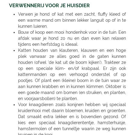
VERWENNERIJ VOOR JE HUISDIER
Verwen je hond of kat met een zacht, fluffy kleed of
een warme mand om binnen lekker languit op of in te
kunnen luieren.
Bouw of koop een mooi hondenhok voor in de tuin. Een
afdak waar je hond zo nu en dan even kan relaxen
tijdens een herfstdag is ideaal.
Katten houden van klauteren, klauwen en een hoge
plek vanwaar ze alles goed in de gaten kunnen
houden (ofwel 'de kat uit de boom kijken'). Trakteer ze
op een speciale klim- en/of krabpaal. Er zijn ook
kattenmanden op een verhoogd onderstel of op
pootjes. Of plant een (kleine) boom in de tuin waar ze
aan kunnen krabben en in kunnen klimmen. Oktober is
een goede maand om bomen (en struiken, en planten,
en voorjaarsbollen) te planten.
Voor knaagdieren zoals konijnen hebben wij speciaal
kruidenhooi met daarin bloemen, kruiden en groenten.
Dat smaakt extra lekker en is bovendien gezond. Of
kies een speciaal knaagdierententje, hamsterhuisje,
hamstermolen of een tunneltje waarin ze weg kunnen
kruipen in de kooi.