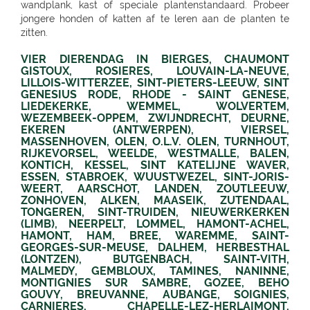
wandplank, kast of speciale plantenstandaard. Probeer
jongere honden of katten af te leren aan de planten te
zitten.
VIER DIERENDAG IN BIERGES, CHAUMONT GISTOUX, ROSIERES, LOUVAIN-LA-NEUVE, LILLOIS-WITTERZEE, SINT-PIETERS-LEEUW, SINT GENESIUS RODE, RHODE - SAINT GENESE, LIEDEKERKE, WEMMEL, WOLVERTEM, WEZEMBEEK-OPPEM, ZWIJNDRECHT, DEURNE, EKEREN (ANTWERPEN), VIERSEL, MASSENHOVEN, OLEN, O.L.V. OLEN, TURNHOUT, RIJKEVORSEL, WEELDE, WESTMALLE, BALEN, KONTICH, KESSEL, SINT KATELIJNE WAVER, ESSEN, STABROEK, WUUSTWEZEL, SINT-JORIS-WEERT, AARSCHOT, LANDEN, ZOUTLEEUW, ZONHOVEN, ALKEN, MAASEIK, ZUTENDAAL, TONGEREN, SINT-TRUIDEN, NIEUWERKERKEN (LIMB), NEERPELT, LOMMEL, HAMONT-ACHEL, HAMONT, HAM, BREE, WAREMME, SAINT-GEORGES-SUR-MEUSE, DALHEM, HERBESTHAL (LONTZEN), BUTGENBACH, SAINT-VITH, MALMEDY, GEMBLOUX, TAMINES, NANINNE, MONTIGNIES SUR SAMBRE, GOZEE, BEHO GOUVY, BREUVANNE, AUBANGE, SOIGNIES, CARNIERES, CHAPELLE-LEZ-HERLAIMONT, TOURNAI, BARRY (TOURNAI), ATH, OOSTKAMP, SINT-ANDRIES, SINT-ANDRIES BRUGGE, GISTEL, ZWEVEGEM, WEVELGEM, RUISELEDE, ARDOOIE, LENDELEDE, DADIZELE, ST JAN IEPER, REKKEM, SINT NIKLAAS, BEVEREN-WAAS, NINOVE, MEERBEKE, BRAKEL, ZINGEM HUISE, DEINZE, AALTER, LOVENDEGEM, MALDEGEM, DRESDEN - GOMPITZ, DRESDEN, SCHÖNFELD-WEISSIG, RADEBEUL, RADEBERG, OTTENDORF-OKRILLA, MEISSEN, FREITAL, BANNEWITZ, PIRNA, KAMENZ, SENFTENBERG, LAUCHHAMMER, BAUTZEN, LÖBAU, EBERSBACH, ZITTAU, GÖRLITZ, NIESKY, HOYERSWERDA, COTTBUS, SPREMBERG, FORST, LUBBENAU, MASSEN-FINSTERWALDE, FINSTERWALDE, LEIPZIG, LEIPZIG PLAGWITZ, LEIPZIG-ENGELSDORF, ERFURT-SCHMIRA, MARKKLEEBERG, GRIMMA, DÖBELN, OSCHATZ, BENNEWITZ, TORGAU, HERZBERG, HALLE, HALLE-TROTHA, HALLE SILBERHÖHE, MERSEBURG, BERNBURG / SAALE, QUEDLINBURG, NAUMBURG, WEISSENFELS, GRAEFENHAINICHEN, ROSSLAU, LUTHERST. WITTENBERG, JESSEN / ELSTER, SAALFELD, PÖSSNECK, JENA, ZWICKAU, RODEWISCH, ZWONITZ, SCHWARZENBERG, GLAUCHAU, MEERANE, REICHENBACH, CHEMNITZ, RÖHRSDORF (CHEMNITZ), ANNABERG-BUCHHOLZ, MARIENBERG, FREIBERG, BERLIN-FRIEDRICHSHAIN, BERLIN-LICHTENBERG, BERLIN, BERLIN-NEUKÖLLN, BERLIN-PANKOW, BERLIN-REINICKENDORF, BERLIN-DAHLEM, POTSDAM-BORNIM, POTSDAM, TELTOW, STAHNSDORF, DALLGOW-DÖBERITZ, RATHENOW, BRANDENBURG, LUCKENWALDE, FRANKFURT/ODER, SEELOW, STRAUSBERG, DAHLWITZ-HOPPEGARTEN, FUERSTENWALDE, WILDAU, RANGSDORF, EISENHUTTENSTADT, SCHORFHEIDE OT FINOWFURT, BAD FREIENWALDE, SCHWEDT, BERNAU, BORGSDORF, ZEHDENICK, NEURUPPIN, NEUBRANDENBURG, WAREN, NEUSTRELITZ, PRENZLAU, PASEWALK, TORGELOW, GREIFSWALD, NEUENKIRCHEN, ROSTOCK-LUETTENKLEIN, ROSTOCK, BENTWISCH, BARTH, SCHWERIN, HAGENOW, BOIZENBURG, PARCHIM, HAMBURG, HAMBURG-HARBURG, SEEVETAL (HITTFELD), BUCHHOLZ, LUNEBURG-RETTMER, ADENDORF, WINSEN/LUHE, GEESTHACHT, GLINDE, BUXTEHUDE, STADE, OTTERNDORF, GALLIN, BRAAK, HAMBURG-SASEL, NORDERSTEDT, SCHENEFELD, TANGSTEDT, LUBECK, GROSS GRÖNAU, SCHARBEUTZ-GRONENBERG, EUTIN, MALENTE-KRUMMSEE, NEUSTADT/HOLSTEIN, BURG AUF FEHMARN, BAD OLDESLOE, ALT-MOLLN, RATZEBURG, WISMAR, GÄGELOW, HAMMOOR, KIEL, GETTORF, HEIKENDORF, NEUMÜNSTER, HENSTEDT-ULZBURG, BORDESHOLM, NORTORF, HOHENWESTEDT, RENDSBURG, BÖKLUND, HANDEWITT, MEYN, ELMSHORN, UETERSEN, RELLINGEN, HALSTENBEK, HASLOH, HEIST, ITZEHOE, HEILIGENSTEDTEN, HEIDE, HUSUM, TONNING, GARDING, NIEBÜLL, LECK, OLDENBURG, BAD ZWISCHENAHN, FRIESOYTHE, WILHELMSHAVEN, ESENS, HAGE, MARIENHAFE, AURICH, LEER, RHAUDERFEHN, SULLINGEN, VERDEN - HÖNISCH, KIRCHLINTELN-ARMSEN, HOYA, ROTENBURG, SCHEESSEL, ZEVEN, BREMERVÖRDE, CUXHAVEN, BREMERHAVEN, GEESTLAND LANGEN, OSTERHOLZ-SCHARMBECK, RITTERHUDE-IHLPOHL, RITTERHUDE-PLATJENWERBE, GANDERKESEE, WILDESHAUSEN, DOETLINGEN, BREMEN, BREMEN-VAHR, BREMEN-BLUMENTHAL, STUHR, STUBE-SECKENHAUSEN, STUHR-VARREL, ACHIM, SYKE, LILIENTHAL, OTTERSBERG-POSTHAUSEN, CELLE, WITTINGEN, SALZWEDEL, LUCHOW, DANNENBERG, UELZEN, BAD BEVENSEN, SOLTAU, MUNSTER, BOMLITZ, HANNOVER, GARBSEN, LAATZEN, BARSINGHAUSEN, WEDEMARK-BISSENDORF, ALTWARMBÜCHEN, ISERNHAGEN-KIRCHHORST, RONNENBERG, HEMMINGEN, GEHRDEN, ALFELD/LEINE, ALFELD, HILDESHEIM, SARSTEDT, PEINE, LEHRTE OT ARPKE, LEHRTE, BURGDORF, WUNSTDORF, NEUSTADT, NIENBURG/WESER, UCHTE, LEESE, STADTHAGEN, BUCKEBURG, HAMELN, SPRINGE, HESSICH OLDENDORF, HERFORD, BAD SALZUFLEN, BÜNDE, ESPELKAMP, MINDEN, PORTA WESTFALICA, LÖHNE, HÜLLHORST, LEMGO, DETMOLD, PADERBORN, PADERBORN-SCHLOSS NEUHAUS, DELBRÜCK, GÜTERSLOH, RHEDA-WIEDENBRÜCK, BIELEFELD, BIELEFELD-GADDERBAUM, KASSEL, KASSEL-WALDAU, KASSEL-NORDHAUSEN, BAUNATAL, HOFGEISMAR, WARBURG, MARSBERG, KORBACH, KNÜLLWALD-REMSFELD, SCHWALMSTADT-TREYSA, MARBURG, GLADENBACH, KIRCHHAIN, GRÜNBERG, GIESSEN, BUSECK, BUTZBACH, WETZLAR, FULDA, BEBRA, BAD HERSFELD, GÖTTINGEN, DUDERSTADT, NORTHEIM, ESCHWEGE, OSTERODE, EINBECK, HOLZMINDEN, HÖXTER, BEVERUNGEN, BRAUNSCHWEIG-RÜNINGEN, WOLFENBÜTTEL, HELMSTEDT, MELSUNGEN, WOLFSBURG, WOLFSBURG-HATTORF, GIFHORN, GOSLAR, SEESEN, WERNIGERODE, MAGDEBURG, ZERBST, BURG, GENTHIN, HALDENSLEBEN, OSCHERSLEBEN, STENDAL, GARDELEGEN, DÜSSELDORF, DÜSSELDORF-BENRATH, MEERBUSCH-IIVERICH, MEERBUSCH, LANGENFELD, RATINGEN, MÖNCHENGLADBACH, KORSCHENBROICH, VIERSEN, ERKELENZ, HÜCKELHOVEN, VELBERT, SOLINGEN, REMSCHEID, DORTMUND, CASTROP-RAUXEL, BOCHUM, MÜLHEIM, HATTINGEN, RECKLINGHAUSEN, MARL, BOTTROP, BOTTROP, DORSTEN, BORKEN, BOCHOLT, WESEL, VOERDE, DUISBURG - WANHEIMERORT, DUISBURG-KASSLERFELD, DUISBURG, DUISBURG, MOERS-SCHWAFHEIM, KREFELD, WARENDORF, DÜLMEN, RHEINE, BILLERBECK, GEORGSMARIENHÜTTE, BELM, MELLE, VECHTA, VECHTA, VISBEK, IBBENBÜREN, IBBENBÜREN, LENGERICH, BRAMSCHE-ENGTER, CLOPPENBURG, MEPPEN, HASELÜNNE, WESSELING, KÖLN, KÖLN (JUNKERSDORF), KOLN-DELLBRUCK, BERGISCH GLADBACH, RÖSRATH, GUMMERSBACH, JÜLICH, BONN, MECKENHEIM, ALFTER-OEDEKOVEN, ALFTER, RHEINBACH, SINZIG, KÖNIGSWINTER, ST.AUGUSTIN-BIRLINGHOVEN, TROISDORF, EUSKIRCHEN, MECHERNICH-KOMMERN, ZÜLPICH-ÜLPENICH, KALL, WASSERLIESCH, MAINZ-HECHTSHEIM, ALZEY, NIEDER-OLM, SIMMERN, IDAR-OBERSTEIN, NASTÄTTEN, MAYEN, NETHPHEN-DIES-TIEFENBACH, LENNESTADT, HAGEN, HAGEN-HASPE, SCHWERTE, WITTEN, LÜDENSCHEID, ISERLOHN, MENDEN, AHLEN, LUEDINGSHAUSEN, UNNA, SOEST, ARNSBERG, FRANKFURT AM MAIN (KELBACH), FRANKFURT, FRANKFURT-SCHWANHEIM, BAD VILBEL, NIDDERAU, FRIEDBERG, USINGEN, BAD HOMBURG, FRIEDRICHSDORF, OBERURSEL, OFFENBACH, RODGAU, DREIEICH, RÖDERMARK, HANAU, BAD SODEN - SALMUNSTER, GLAUBURG, ASCHAFFENBURG, ALZENAU, MOMBRIS, STOCKSTADT, ELSENFELD, MILTENBERG, DARMSTADT, PFUNGSTADT, GROSS GERAU, MORFELDEN-WALLDORF, BENSHEIM, HEPPENHEIM, DIEBURG, GROSS UMSTADT, WIESBADEN-BIEBRICH, WIESBADEN, RUESSELSHEIM, IDSTEIN, DIEZ, KELKHEIM, FRANKFURT AM MAIN, ST. INGBERT, MERZIG-BALLERN, LANDSTUHL, BAD DUERKHEIM, GRÜNSTADT, KAISERSLAUTERN, MANNHEIM, HEIDELBERG, WIESLOCH, WEINHEIM, STUTTGART 40 (ZUFFENHAUSEN), STUTTGART (DEGERLOCH), FELLBACH, LEINFELDEN-ECHTERDING, SINDELFINGEN, HERRENBERG, LEONBERG, LEONBERG 1, DITZINGEN, WEIL DER STADT, RUTESHEIM, WINNENDEN, BACKNANG, MURRHARDT, LUDWIGSBURG, VAIHINGEN-ENZ, MÖGLINGEN, TUBINGEN, MÖSSINGEN, NAGOLD, ALTENSTEIG, BALINGEN, HECHINGEN, SIGMARINGEN, METZINGEN, BAD URACH, REUTLINGEN, PFULLINGEN, GOEPPINGEN, KIRCHHEIM/TECK, KIRCHHEIM / TECK, GEISLINGEN, AALEN, ELLWANGEN, SCHWABISCH GMUEND, SCHWÄBISCH GMÜND, SCHORNDORF, ESSLINGEN, HEILBRONN, NECKARSULM, WEINSBERG, WIDDERN, BIETIGHEIM-BISSINGEN, BRACKENHEIM, LAUFFEN, HESSIGHEIM, GAILDORF, SCHWABISCH HALL, ÖHRINGEN, BUCHEN, BAD RAPPENAU, BRETTEN, PFORZHEIM, KARLSRUHE GRÖTZINGEN, SINZHEIM, BRUCHSAL, LANDAU, OFFENBURG, KEHL, BÜHL, LAHR, SINGEN, HILZINGEN, KONSTANZ, INSEL MAINAU, ROTTWEIL, FREIBURG, BREISACH, EHRENKIRCHEN, EMMENDINGEN, RHEINFELDEN, SCHOPFHEIM, WEHR-BRENNET, BAD SÄCKINGEN, WALDSHUT-TIENGEN, KLETTGAU, WUTÖSCHINGEN-SCHWERZEN, MÜNCHEN, MUENCHEN, MÜNCHEN 60 (OBERMENZING), MUENCHEN-DAGLFING, UNTERHACHING, GERMERING, BUCHENDORF-GAUTING, GAUTING, OLCHING-GEISELBULLACH, PLANEGG-MARTINSRIED, FÜRSTENFELDBRUCK, STARNBERG, WEILHEIM, PENZBERG, PEISSENBERG, MURNAU, WOLFRATSHAUSEN, BRUCKMÜHL, RAUBLING-PFRAUNDORF, STEPHANSKIRCHEN, TRAUNSTEIN, TRAUNREUT, FREILASSING, PIDING, WASSERBURG, BAD TOLZ, MIESBACH, LANDSHUT, DINGOLFING, VILSBIBURG, ECHING/WEIXERAU, PFARRKIRCHEN, SIMBACH, DORFEN, WALDKRAIBURG, BURGHAUSEN, DACHAU, PFAFFENHOFEN, FREISING, MOOSBURG, ECHING, ERDING, HAAR, POING, PARSDORF, KIRCHSEEON, BRUNNTHAL, UNTERFÖHRING, KRUMBACH, STADTBERGEN, MERING, AICHACH-ECKNACH, DOUNAUWORTH, NEUBURG, WERTINGEN, NÖRDLINGEN, BUCHLOE, SCHWABMÜNCHEN, KLOSTERLECHFELD, LANDSBERG AM LECH, DIESSEN AM AMMERSEE, SCHONGAU, KEMPTEN, IMMENSTADT, KAUFBEUREN, MARKTOBERDORF, FUSSEN, MAUERSTETTEN, MEMMINGEN, MINDELHEIM, FRIEDRICHSHAFEN, LINDAU, RAVENSBURG, WANGEN, WILHELMSDORF, GRÜNKRAUT, LEUTKIRCH, BAD SAULGAU, BIBERACH, PFULLENDORF, ÜBERLINGEN, MARKDORF, LANGENAU-ALBECK, NEU-ULM, ILLERTISSEN, WEISSENHORN, GÜNZBURG, JETTINGEN-SCHEPPACH, DILLINGEN, EHINGEN, MUNDERKINGEN, NÜRNBERG, ECKENTAL, ROTHENBACH, SCHWARZENBRUCK, PUSCHENDORF, FÜRTH, ERLANGEN, SCHWABACH, ROTH, GREDING, LAUF AN DER PEGNITZ, HERSBRUCK, HOHENSTADT/POMMELSB., PEGNITZ, FORCHHEIM, HOCHSTADT/AISCH, HEMHOFEN, BAD WINDSHEIM, DIESPECK, ANSBACH, ROTHENBURG, DINKELSBÜHL, NEUENDETTELSAU, GUNZENHAUSEN, WEISSENBURG, AMBERG, SULZBACH-ROSENBERG, NEUMARKT, SCHWANDORF, OBERFICHTACH, WEIDEN, PRESSATH, BURGLENGENFELD, NITTENAU, POLLENRIED, ABENSBERG, CHAM, WILLMERING, PASSAU, WALDKIRCHEN, DEGGENDORF, GRAFENAU, SELB, NAILA, BINDLACH, MARKTREDWITZ, BAMBERG, HIRSCHAID, LICHTENFELS, KRONACH, COBURG, WÜRZBURG, UFFENHEIM, HASSFURT, BAD NEUSTADT, KARLSTADT, FRAMMERSBACH, BAD MERGENTHEIM, MEININGEN, ERFURT, ROTTENDORF, APOLDA, SÖMMERDA, SONDERSHAUSEN, NORDHAUSEN, EISENACH, GOTHA-SCHWABHAUSEN, AMMERN BEI MÜHLHAUSEN, LLOFRIU (GIRONA), HARJU MAAKOND, BARENTIN, BOURG EN BRESSE, BELLEGARDE, ORNEX, PREVESSIN-MOENS, VIRIAT, ST GENIS POUILLY, LAON, FAYET, SAINT QUENTIN, SOISSONS, BLESMES, CHARMEIL, DOMERAT, GAP, MOUANS-SARTOUX, RUOMS, CHARLEVILLE MEZIERES - LA FRANCHEVILLE, CLIRON, VIVIER-AU-COURT, PAMIERS, LE MERIOT, VILLECHETIF, ST PARRES AUX TERTRES, AUBAGNE, CABRIES, ST MITRE LES REMPARTS, GLOS, LOUVIGNY, EPRON, DEAUVILLE, ROTS, AURILLAC, CHAMPNIERS, SOYAUX, SAINTES, PUILBOREAU CEDEX, DOMPIERRE SUR MER, ANGOULINS SUR MER, VIERZON, SAINT AMAND MONTROND, SAINT GERMAIN DU PUY, DIJON, CHENOVE, ASNIERES LES DIJON, QUETIGNY, TADEN, YFFINIAC, PL