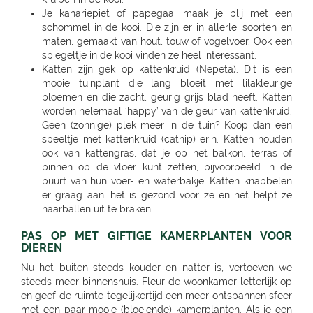
Je kanariepiet of papegaai maak je blij met een
schommel in de kooi. Die zijn er in allerlei soorten en
maten, gemaakt van hout, touw of vogelvoer. Ook een
spiegeltje in de kooi vinden ze heel interessant.
Katten zijn gek op kattenkruid (Nepeta). Dit is een
mooie tuinplant die lang bloeit met lilakleurige
bloemen en die zacht, geurig grijs blad heeft. Katten
worden helemaal ‘happy’ van de geur van kattenkruid.
Geen (zonnige) plek meer in de tuin? Koop dan een
speeltje met kattenkruid (catnip) erin. Katten houden
ook van kattengras, dat je op het balkon, terras of
binnen op de vloer kunt zetten, bijvoorbeeld in de
buurt van hun voer- en waterbakje. Katten knabbelen
er graag aan, het is gezond voor ze en het helpt ze
haarballen uit te braken.
PAS OP MET GIFTIGE KAMERPLANTEN VOOR
DIEREN
Nu het buiten steeds kouder en natter is, vertoeven we
steeds meer binnenshuis. Fleur de woonkamer letterlijk op
en geef de ruimte tegelijkertijd een meer ontspannen sfeer
met een paar mooie (bloeiende) kamerplanten. Als je een