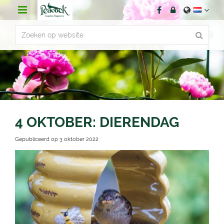
G
a
n
a
a
r
c
o
n
t
e
n
4 OKTOBER: DIERENDAG
t
Gepubliceerd op
3 oktober 2022