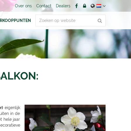
Over ons
Contact
Dealers
ERKOOPPUNTEN
BALKON:
r)
eigenlijk
uiten in de
t hele jaar
ecoratieve