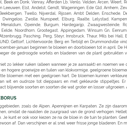
iet zo lekker ruiken (alleen wanneer je ze aanraakt) en noemen we da
 en hogere groeiwijze en tuilen van klokvormige, geelgroene bloeme
itte bloemen met een geelgroen hart. De bloemen kunnen verkleuren
an wit en oudroze tot dieppaars en met gekleurde stippeltjes. Er
ct blijvende soorten en soorten die wat groter en losser uitgroeien.
EBORUS
rggebieden, zoals de Alpen, Apennijnen en Karpaten. Ze zijn daar
bomen, omdat de naalden de zuurgraad van de grond verhogen. Helleb
Je kunt er ook voor kiezen ze na de bloei in de tuin te planten. Geef
oon af. Dan verschijnen er al snel weer frisse jonge bladeren. En me