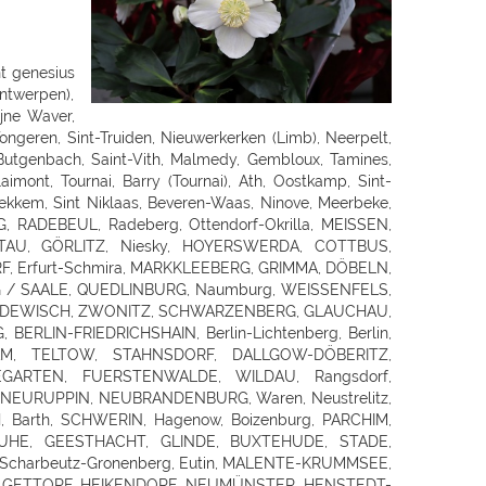
 NEUSTADT, KARLSTADT, Frammersbach, Bad Mergentheim, MEININGEN, ERFURT, Rottendorf, Apolda, SÖMMERDA, SONDERSHAUSEN, NORDHAUSEN, EISENACH, Gotha-Schwabhausen, AMMERN BEI MÜHLHAUSEN, LLOFRIU (GIRONA), Harju maakond, BARENTIN, BOURG EN BRESSE, BELLEGARDE, ORNEX, PREVESSIN-MOENS, VIRIAT, ST GENIS POUILLY, LAON, FAYET, SAINT QUENTIN, SOISSONS, BLESMES, CHARMEIL, DOMERAT, GAP, MOUANS-SARTOUX, RUOMS, CHARLEVILLE MEZIERES - LA FRANCHEVILLE, CLIRON, Vivier-au-Court, PAMIERS, LE MERIOT, VILLECHETIF, ST PARRES AUX TERTRES, AUBAGNE, CABRIES, ST MITRE LES REMPARTS, GLOS, LOUVIGNY, EPRON, DEAUVILLE, ROTS, Aurillac, CHAMPNIERS, SOYAUX, SAINTES, PUILBOREAU CEDEX, DOMPIERRE SUR MER, Angoulins sur Mer, VIERZON, SAINT AMAND MONTROND, SAINT GERMAIN DU PUY, DIJON, CHENOVE, ASNIERES LES DIJON, QUETIGNY, TADEN, YFFINIAC