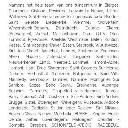
Namens het hele team van ons tuincentrum in Bierges, Chaumont Gistoux, Rosieres, Louvain-La-Neuve, Lillois-Witterzee, Sint-Pieters-Leeuw, Sint genesius rode, Rhode - Saint Genese, Liedekerke, Wemmel, Wolvertem, Wezembeek-Oppem, Zwijndrecht, Deurne, Ekeren (Antwerpen), Viersel, Massenhoven, Olen, O.L.V. Olen, Turnhout, Rijkevorsel, Weelde, Westmalle, Balen, Kontich, Kessel, Sint Katelijne Waver, Essen, Stabroek, Wuustwezel, Sint-Joris-Weert, Aarschot, Landen, Zoutleeuw, Zonhoven, Alken, Maaseik, Zutendaal, Tongeren, Sint-Truiden, Nieuwerkerken (Limb), Neerpelt, Lommel, Hamont-Achel, Hamont, Ham, Bree, Waremme, Saint-Georges-Sur-Meuse, Dalhem, Herbesthal (Lontzen), Butgenbach, Saint-Vith, Malmedy, Gembloux, Tamines, Naninne, Montignies Sur Sambre, Gozee, Beho Gouvy, Breuvanne, Aubange, Soignies, Carnieres, Chapelle-Lez-Herlaimont, Tournai, Barry (Tournai), Ath, Oostkamp, Sint-Andries, Sint-Andries Brugge, Gistel, Zwevegem, Wevelgem, Ruiselede, Ardooie, Lendelede, Dadizele, St Jan Ieper, Rekkem, Sint Niklaas, Beveren-Waas, Ninove, Meerbeke, BRAKEL, Zingem Huise, Deinze, Aalter, Lovendegem, Maldegem, Dresden - Gompitz, Dresden, SCHÖNFELD-WEIßIG, RADEBEUL, Radeberg, Ottendorf-Okrilla, MEISSEN, FREITAL, Bannewitz, PIRNA, KAMENZ, SENFTENBERG, LAUCHHAMMER, BAUTZEN, LÖBAU, EBERSBACH, ZITTAU, GÖRLITZ, Niesky, HOYERSWERDA, COTTBUS, SPREMBERG, FORST, LUBBENAU, Massen-Finsterwalde, Finsterwalde, LEIPZIG, Leipzig Plagwitz, LEIPZIG-ENGELSDORF, Erfurt-Schmira, MARKKLEEBERG, GRIMMA, DÖBELN, OSCHATZ, Bennewitz, TORGAU, HERZBERG, HALLE, HALLE-TROTHA, HALLE SILBERHÖHE, MERSEBURG, BERNBURG / SAALE, QUEDLINBURG, Naumburg, WEISSENFELS, GRAEFENHAINICHEN, Rosslau, LUTHERST. WITTENBERG, Jessen / Elster, SAALFELD, PÖßNECK, JENA, ZWICKAU, RODEWISCH, ZWONITZ, SCHWARZENBERG, GLAUCHAU, MEERANE, REICHENBACH, CHEMNITZ, RÖHRSDORF (CHEMNITZ), ANNABERG-BUCHHOLZ, MARIENBERG, FREIBERG, BERLIN-FRIEDRICHSHAIN, Berlin-Lichtenberg, Berlin, BERLIN-NEUKÖLLN, BERLIN-PANKOW, BERLIN-REINICKENDORF, Berlin-Dahlem, POTSDAM-BORNIM, POTSDAM, TELTOW, STAHNSDORF, DALLGOW-DÖBERITZ, RATHENOW, BRANDENBURG, Luckenwalde, FRANKFURT/ODER, SEELOW, STRAUSBERG, DAHLWITZ-HOPPEGARTEN, FUERSTENWALDE, WILDAU, Rangsdorf, EISENHUTTENSTADT, Schorfheide OT Finowfurt, BAD FREIENWALDE, SCHWEDT, BERNAU, BORGSDORF, Zehdenick, NEURUPPIN, NEUBRANDENBURG, Waren, Neustrelitz, Prenzlau, Pasewalk, Torgelow, GREIFSWALD, NEUENKIRCHEN, ROSTOCK-LUETTENKLEIN, ROSTOCK, BENTWISCH, Barth, SCHWERIN, Hagenow, Boizenburg, PARCHIM, Hamburg, HAMBURG-HARBURG, SEEVETAL (HITTFELD), BUCHHOLZ, Luneburg-Rettmer, Adendorf, WINSEN/LUHE, GEESTHACHT, GLINDE, BUXTEHUDE, STADE, OTTERNDORF, Gallin, BRAAK, HAMBURG-SASEL, NORDERSTEDT, SCHENEFELD, TANGSTEDT, LUBECK, Groß Grönau, Scharbeutz-Gronenberg, Eutin, MALENTE-KRUMMSEE, Neustadt/Holstein, Burg auf Fehmarn, BAD OLDESLOE, ALT-MOLLN, Ratzeburg, WISMAR, Gägelow, Hammoor, KIEL, GETTORF, HEIKENDORF, NEUMÜNSTER, HENSTEDT-ULZBURG, BORDESHOLM, NORTORF, HOHENWESTEDT, RENDSBURG, BÖKLUND, Handewitt, MEYN, ELMSHORN, UETERSEN, RELLINGEN, HALSTENBEK, Hasloh, HEIST, ITZEHOE, HEILIGENSTEDTEN, HEIDE, HUSUM, TONNING, GARDING, Niebüll, LECK, OLDENBURG, Bad Zwischenahn, Friesoythe, Wilhelmshaven, ESENS, HAGE, MARIENHAFE, AURICH, LEER, Rhauderfehn, SULLINGEN, Verden - Hönisch, KIRCHLINTELN-ARMSEN, Hoya, ROTENBURG, Scheeßel, ZEVEN, BREMERVÖRDE, CUXHAVEN, BREMERHAVEN, GEESTLAND LANGEN, OSTERHOLZ-SCHARMBECK, RITTERHUDE-IHLPOHL, Ritterhude-Platjenwerbe, Ganderkesee, Wildeshausen, DOETLINGEN, Bremen, Bremen-Vahr, BREMEN-BLUMENTHAL, STUHR, STUBE-SECKENHAUSEN, Stuhr-Varrel, Achim, Syke, Lilienthal, OTTERSBERG-POSTHAUSEN, CELLE, WITTINGEN, SALZWEDEL, LUCHOW, Dannenberg, UELZEN, BAD BEVENSEN, SOLTAU, Munster, Bomlitz, Hannover, GARBSEN, LAATZEN, BARSINGHAUSEN, WEDEMARK-BISSENDORF, Altwarmbüchen, Isernhagen-Kirchhorst, RONNENBERG, HEMMINGEN, Gehrden, ALFELD/LEINE, Alfeld, HILDESHEIM, SARSTEDT, PEINE, LEHRTE OT ARPKE, LEHRTE, Burgdorf, WUNSTDORF, NEUSTADT, NIENBURG/WESER, Uchte, LEESE, STADTHAGEN, BUCKEBURG, HAMELN, Springe, HESSICH OLDENDORF, HERFORD, BAD SALZUFLEN, BÜNDE, ESPELKAMP, MINDEN, PORTA WESTFALICA, LÖHNE, HÜLLHORST, LEMGO, DETMOLD, Paderborn, PADERBORN-SCHLOSS NEUHAUS, DELBRÜCK, GÜTERSLOH, RHEDA-WIEDENBRÜCK, BIELEFELD, Bielefeld-Gadderbaum, KASSEL, KASSEL-WALDAU, KASSEL-NORDHAUSEN, BAUNATAL, Hofgeismar, WARBURG, MARSBERG, Korbach, KNÜLLWALD-REMSFELD, Schwalmstadt-Treysa, MARBURG, Gladenbach, Kirchhain, Grünberg, GIEßEN, Buseck, BUTZBACH, WETZLAR, FULDA, BEBRA, BAD HERSFELD, GÖTTINGEN, Duderstadt, NORTHEIM, ESCHWEGE, OSTERODE, EINBECK, Holzminden, HÖXTER, BEVERUNGEN, BRAUNSCHWEIG-RÜNINGEN, WOLFENBÜTTEL, HELMSTEDT, Melsungen, WOLFSBURG, WOLFSBURG-HATTORF, GIFHORN, GOSLAR, SEESEN, WERNIGERODE, MAGDEBURG, ZERBST, BURG, Genthin, HALDENSLEBEN, Oschersleben, STENDAL, GARDELEGEN, Düsseldorf, DÜSSELDORF-BENRATH, Meerbusch-IIverich, MEERBUSCH, LANGENFELD, RATINGEN, MÖNCHENGLADBACH, KORSCHENBROICH, VIERSEN, ERKELENZ, Hückelhoven, VELBERT, SOLINGEN, REMSCHEID, Dortmund, CASTROP-RAUXEL, BOCHUM, MÜLHEIM, HATTINGEN, RECKLINGHAUSEN, MARL, BOTTROP, Bottrop, DORSTEN, BORKEN, BOCHOLT, Wesel, VOERDE, Duisburg - Wanheimerort, Duisburg-Kasslerfeld, Duisburg, DUISBURG, Moers-Schwafheim, KREFELD, WARENDORF, Dülmen, RHEINE, Billerbeck, GEORGSMARIENHÜTTE, BELM, MELLE, VECHTA, Vechta, Visbek, IBBENBÜREN, Ibbenbüren, LENGERICH, BRAMSCHE-ENGTER, CLOPPENBURG, MEPPEN, Haselünne, Wesseling, Köln, KÖLN (JUNKERSDORF), KOLN-DELLBRUCK, BERGISCH GLADBACH, RÖSRATH, GUMMERSBACH, JÜLICH, Bonn, MECKENHEIM, ALFTER-OEDEKOVEN, Alfter, RHEINBACH, Sinzig, KÖNIGSWINTER, ST.AUGUSTIN-BIRLINGHOVEN, Troisdorf, EUSKIRCHEN, MECHERNICH-KOMMERN, Zülpich-ülpenich, KALL, Wasserliesch, MAINZ-HECHTSHEIM, Alzey, Nieder-Olm, SIMMERN, Idar-Oberstein, Nastätten, MAYEN, NETHPHEN-DIES-TIEFENBACH, LENNESTADT, HAGEN, HAGEN-HASPE, SCHWERTE, WITTEN, LÜDENSCHEID, ISERLOHN, MENDEN, AHLEN, Luedingshausen, UNNA, Soest, ARNSBERG, FRANKFURT AM MAIN (KELBACH), FRANKFURT, FRANKFURT-SCHWANHEIM, BAD VILBEL, NIDDERAU, FRIEDBERG, USINGEN, BAD HOMBURG, FRIEDRICHSDORF, Oberursel, OFFENBACH, RODGAU, DREIEICH, RÖDERMARK, HANAU, BAD SODEN - SALMUNSTER, GLAUBURG, ASCHAFFENBURG, ALZENAU, MOMBRIS, Stockstadt, ELSENFELD, MILTENBERG, DARMSTADT, Pfungstadt, Groß Gerau, MORFELDEN-WALLDORF, BENSHEIM, HEPPENHEIM, DIEBURG, GROß UMSTADT, WIESBADEN-BIEBRICH, Wiesbaden, Ruesselsheim, IDSTEIN, DIEZ, Kelkheim, Frankfurt am Main, St. Ingbert, MERZIG-BALLERN, LANDSTUHL, Bad Duerkheim, GRÜNSTADT, KAISERSLAUTERN, MANNHEIM, HEIDELBERG, WIESLOCH, Weinheim, STUTTGART 40 (ZUFFENHAUSEN), STUTTGART (DEGERLOCH), FELLBACH, LEINFELDEN-ECHTERDING, SINDELFINGEN, HERRENBERG, LEONBERG, LEONBERG 1, Ditzingen, Weil der Stadt, RUTESHEIM, Winnenden, BACKNANG, Murrhardt, LUDWIGSBURG, VAIHINGEN-ENZ, MÖGLINGEN, TUBINGEN, Mössingen, NAGOLD, Altensteig, BALINGEN, HECHINGEN, SIGMARINGEN, METZINGEN, BAD URACH, REUTLINGEN, PFULLINGEN, GOEPPINGEN, KIRCHHEIM/TECK, KIRCHHEIM / TECK, GEISLINGEN, AALEN, ELLWANGEN, SCHWABISCH GMUEND, SCHWÄBISCH GMÜND, SCHORNDORF, ESSLINGEN, HEILBRONN, NECKARSULM, WEINSBERG, WIDDERN, BIETIGHEIM-BISSINGEN, BRACKENHEIM, LAUFFEN, HESSIGHEIM, Gaildorf, SCHWABISCH HALL, ÖHRINGEN, BUCHEN, Bad Rappenau, BRETTEN, PFORZHEIM, KARLSRUHE GRÖTZINGEN, SINZHEIM, BRUCHSAL, LANDAU, OFFENBURG, KEHL, Bühl, LAHR, SINGEN, HILZINGEN, KONSTANZ, INSEL MAINAU, ROTTWEIL, FREIBURG, BREISACH, Ehrenkirchen, EMMENDINGEN, RHEINFELDEN, SCHOPFHEIM, WEHR-BRENNET, BAD SÄCKINGEN, WALDSHUT-TIENGEN, Klettgau, Wutöschingen-Schwerzen, München, MUENCHEN, MÜNCHEN 60 (OBERMENZING), Muenchen-Daglfing, UNTERHACHING, GERMERING, BUCHENDORF-GAUTING, GAUTING, OLCHING-GEISELBULLACH, Planegg-Martinsried, FÜRSTENFELDBRUCK, STARNBERG, WEILHEIM, PENZBERG, PEISSENBERG, MURNAU, WOLFRATSHAUSEN, BRUCKMÜHL, RAUBLING-PFRAUNDORF, STEPHANSKIRCHEN, TRAUNSTEIN, TRAUNREUT, FREILASSING, PIDING, WASSERBURG, BAD TOLZ, MIESBACH, LANDSHUT, DINGOLFING, VILSBIBURG, ECHING/WEIXERAU, PFARRKIRCHEN, SIMBACH, Dorfen, WALDKRAIBURG, BURGHAUSEN, DACHAU, PFAFFENHOFEN, FREISING, Moosburg, ECHING, ERDING, HAAR, POING, PARSDORF, KIRCHSEEON, Brunnthal, UNTERFÖHRING, KRUMBACH, STADTBERGEN, MERING, AICHACH-ECKNACH, DOUNAUWORTH, NEUBURG, WERTINGEN, NÖRDLINGEN, BUCHLOE, SCHWABMÜNCHEN, Klosterlechfeld, LANDSBERG AM LECH, Dießen am Ammersee, SCHONGAU, KEMPTEN, IMMENSTADT, KAUFBEUREN, MARKTOBERDORF, FUSSEN, MAUERSTETTEN, MEMMINGEN, MINDELHEIM, FRIEDRICHSHAFEN, Lindau, RAVENSBURG, WANGEN, Wilhelmsdorf, Grünkraut, Leutkirch, BAD SAULGAU, BIBERACH, Pfullendorf, Überlingen, MARKDORF, LANGENAU-ALBECK, NEU-ULM, ILLERTISSEN, WEISSENHORN, GÜNZBURG, JETTINGEN-SCHEPPACH, DILLINGEN, EHINGEN, Munderkingen, NÜRNBERG, ECKENTAL, ROTHENBACH, SCHWARZENBRUCK, PUSCHENDORF, FÜRTH, ERLANGEN, SCHWABACH, Roth, GREDING, LAUF AN DER PEGNITZ, Hersbruck, HOHENSTADT/POMMELSB., PEGNITZ, FORCHHEIM, HOCHSTADT/AISCH, Hemhofen, BAD WINDSHEIM, DIESPECK, ANSBACH, ROTHENBURG, DINKELSBÜHL, NEUENDETTELSAU, GUNZENHAUSEN, WEISSENBURG, AMBERG, SULZBACH-ROSENBERG, NEUMARKT, SCHWANDORF, OBERFICHTACH, WEIDEN, PRESSATH, BURGLENGENFELD, Nittenau, POLLENRIED, ABENSBERG, CHAM, Willmering, PASSAU, WALDKIRCHEN, DEGGENDORF, GRAFENAU, SELB, NAILA, BINDLACH, MARKTREDWITZ, BAMBERG, Hirschaid, LICHTENFELS, KRONACH, COBURG, WÜRZBURG, UFFENHEIM, HAßFURT, BAD NEUSTADT, KARLSTADT, Frammersbach, Bad Mergentheim, MEININGEN, ERFURT, Rottendorf, Apolda, SÖMMERDA, SONDERSHAUSEN, NORDHAUSEN, EISENACH, Gotha-Schwabhausen, AMMERN BEI MÜHLHAUSEN, LLOFRIU (GIRONA), Harju maakond, BARENTIN, BOURG EN BRESSE, BELLEGARDE, ORNEX, PREVESSIN-MOENS, VIRIAT, ST GENIS POUILLY, LAON, FAYET, SAINT QUENTIN, SOISSONS, BLESMES, CHARMEIL, DOMERAT, GAP, MOUANS-SARTOUX, RUOMS, CHARLEVILLE MEZIERES - LA FRANCHEVILLE, CLIRON, Vivier-au-Court, PAMIERS, LE MERIOT, VILLECHETIF, ST PARRES AUX TERTRES, AUBAGNE, CABRIES, ST MITRE LES REMPARTS, GLOS, LOUVIGNY, EPRON, DEAUVILLE, ROTS, Aurillac, CHAMPNIERS, SOYAUX, SAINTES, PUILBOREAU CEDEX, DOMPIERRE SUR MER, Angoulins sur Mer, VIERZON, SAINT AMAND MONTROND, SAINT GERMAIN DU PUY, DIJON, CHENOVE, ASNIERES LES DIJON, QUE