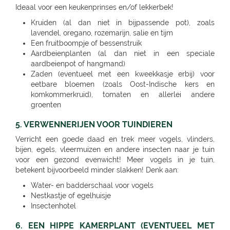
Ideaal voor een keukenprinses en/of lekkerbek!
Kruiden (al dan niet in bijpassende pot), zoals
lavendel, oregano, rozemarijn, salie en tijm
Een fruitboompje of bessenstruik
Aardbeienplanten (al dan niet in een speciale
aardbeienpot of hangmand)
Zaden (eventueel met een kweekkasje erbij) voor
eetbare bloemen (zoals Oost-Indische kers en
komkommerkruid), tomaten en allerlei andere
groenten
5. VERWENNERIJEN VOOR TUINDIEREN
Verricht een goede daad en trek meer vogels, vlinders,
bijen, egels, vleermuizen en andere insecten naar je tuin
voor een gezond evenwicht! Meer vogels in je tuin,
betekent bijvoorbeeld minder slakken! Denk aan:
Water- en badderschaal voor vogels
Nestkastje of egelhuisje
Insectenhotel
6. EEN HIPPE KAMERPLANT (EVENTUEEL MET