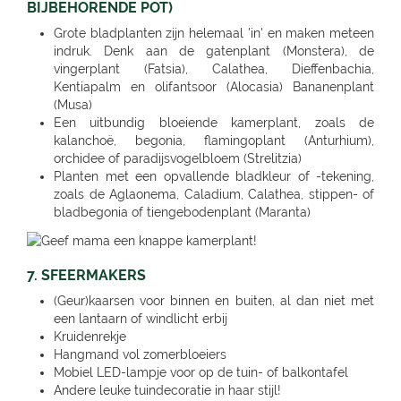
BIJBEHORENDE POT)
Grote bladplanten zijn helemaal 'in' en maken meteen
indruk. Denk aan de gatenplant (Monstera), de
vingerplant (Fatsia), Calathea, Dieffenbachia,
Kentiapalm en olifantsoor (Alocasia) Bananenplant
(Musa)
Een uitbundig bloeiende kamerplant, zoals de
kalanchoë, begonia, flamingoplant (Anturhium),
orchidee of paradijsvogelbloem (Strelitzia)
Planten met een opvallende bladkleur of -tekening,
zoals de Aglaonema, Caladium, Calathea, stippen- of
bladbegonia of tiengebodenplant (Maranta)
7. SFEERMAKERS
(Geur)kaarsen voor binnen en buiten, al dan niet met
een lantaarn of windlicht erbij
Kruidenrekje
Hangmand vol zomerbloeiers
Mobiel LED-lampje voor op de tuin- of balkontafel
Andere leuke tuindecoratie in haar stijl!