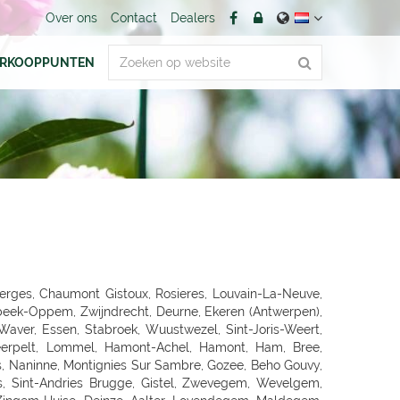
Over ons
Contact
Dealers
ERKOOPPUNTEN
EUTLINGEN, PFULLINGEN, GOEPPINGEN, KIRCHHEIM/TECK, KIRCHHEIM / TECK, GEISLINGEN, AALEN, ELLWANGEN, SCHWABISCH GMUEND, SCHWÄBISCH GMÜND, SCHORNDORF, ESSLINGEN, HEILBRONN, NECKARSULM, WEINSBERG, WIDDERN, BIETIGHEIM-BISSINGEN, BRACKENHEIM, LAUFFEN, HESSIGHEIM, Gaildorf, SCHWABISCH HALL, ÖHRINGEN, BUCHEN, Bad Rappenau, BRETTEN, PFORZHEIM, KARLSRUHE GRÖTZINGEN, SINZHEIM, BRUCHSAL, LANDAU, OFFENBURG, KEHL, Bühl, LAHR, SINGEN, HILZINGEN, KONSTANZ, INSEL MAINAU, ROTTWEIL, FREIBURG, BREISACH, Ehrenkirchen, EMMENDINGEN, RHEINFELDEN, SCHOPFHEIM, WEHR-BRENNET, BAD SÄCKINGEN, WALDSHUT-TIENGEN, Klettgau, Wutöschingen-Schwerzen, München, MUENCHEN, MÜNCHEN 60 (OBERMENZING), Muenchen-Daglfing, UNTERHACHING, GERMERING, BUCHENDORF-GAUTING, GAUTING, OLCHING-GEISELBULLACH, Planegg-Martinsried, FÜRSTENFELDBRUCK, STARNBERG, WEILHEIM, PENZBERG, PEISSENBERG, MURNAU, WOLFRATSHAUSEN, BRUCKMÜHL, RAUBLING-PFRAUNDORF, STEPHANSKIRCHEN, TRAUNSTEIN, TRAUNREUT, FREILASSING, PIDING, WASSERBURG, BAD TOLZ, MIESBACH, LANDSHUT, DINGOLFING, VILSBIBURG, ECHING/WEIXERAU, PFARRKIRCHEN, SIMBACH, Dorfen, WALDKRAIBURG, BURGHAUSEN, DACHAU, PFAFFENHOFEN, FREISING, Moosburg, ECHING, ERDING, HAAR, POING, PARSDORF, KIRCHSEEON, Brunnthal, UNTERFÖHRING, KRUMBACH, STADTBERGEN, MERING, AICHACH-ECKNACH, DOUNAUWORTH, NEUBURG, WERTINGEN, NÖRDLINGEN, BUCHLOE, SCHWABMÜNCHEN, Klosterlechfeld, LANDSBERG AM LECH, Dießen am Ammersee, SCHONGAU, KEMPTEN, IMMENSTADT, KAUFBEUREN, MARKTOBERDORF, FUSSEN, MAUERSTETTEN, MEMMINGEN, MINDELHEIM, FRIEDRICHSHAFEN, Lindau, RAVENSBURG, WANGEN, Wilhelmsdorf, Grünkraut, Leutkirch, BAD SAULGAU, BIBERACH, Pfullendorf, Überlingen, MARKDORF, LANGENAU-ALBECK, NEU-ULM, ILLERTISSEN, WEISSENHORN, GÜNZBURG, JETTINGEN-SCHEPPACH, DILLINGEN, EHINGEN, Munderkingen, NÜRNBERG, ECKENTAL, ROTHENBACH, SCHWARZENBRUCK, PUSCHENDORF, FÜRTH, ERLANGEN, SCHWABACH, Roth, GREDING, LAUF AN DER PEGNITZ, Hersbruck, HOHENSTADT/POMMELSB., PEGNITZ, FORCHHEIM, HOCHSTADT/AISCH, Hemhofen, BAD WINDSHEIM, DIESPECK, ANSBACH, ROTHENBURG, DINKELSBÜHL, NEUENDETTELSAU, GUNZENHAUSEN, WEISSENBURG, AMBERG, SULZBACH-ROSENBERG, NEUMARKT, SCHWANDORF, OBERFICHTACH, WEIDEN, PRESSATH, BURGLENGENFELD, Nittenau, POLLENRIED, ABENSBERG, CHAM, Willmering, PASSAU, WALDKIRCHEN, DEGGENDORF, GRAFENAU, SELB, NAILA, BINDLACH, MARKTREDWITZ, BAMBERG, Hirschaid, LICHTENFELS, KRONACH, COBURG, WÜRZBURG, UFFENHEIM, HAßFURT, BAD NEUSTADT, KARLSTADT, Frammersbach, Bad Mergentheim, MEININGEN, ERFURT, Rottendorf, Apolda, SÖMMERDA, SONDERSHAUSEN, NORDHAUSEN, EISENACH, Gotha-Schwabhausen, AMMERN BEI MÜHLHAUSEN, LLOFRIU (GIRONA), Harju maakond, BARENTIN, BOURG EN BRESSE, BELLEGARDE, ORNEX, PREVESSIN-MOENS, VIRIAT, ST GENIS POUILLY, LAON, FAYET, SAINT QUENTIN, SOISSONS, BLESMES, CHARMEIL, DOMERAT, GAP, MOUANS-SARTOUX, RUOMS, CHARLEVILLE MEZIERES - LA FRANCHEVILLE, CLIRON, Vivier-au-Court, PAMIERS, LE MERIOT, VILLECHETIF, ST PARRES AUX TERTRES, AUBAGNE, CABRIES, ST MITRE LES REMPARTS, GLOS, LOUVIGNY, EPRON, DEAUVILLE, ROTS, Aurillac, CHAMPNIERS, SOYAUX, SAINTES, PUILBOREAU CEDEX, DOMPIERRE SUR MER, Angoulins sur Mer, VIERZON, SAINT AMAN