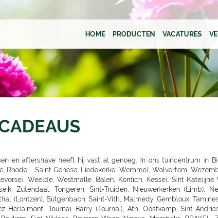
HOME
PRODUCTEN
VACATURES
V
 CADEAUS
N, RELLINGEN, HALSTENBEK, Hasloh, HEIST, ITZEHOE, HEILIGENSTEDTEN, HEIDE, HUSUM, TONNING, GARDING, Niebüll, LECK, OLDENBURG, Bad Zwischenahn, Friesoythe, Wilhelmshaven, ESENS, HAGE, MARIENHAFE, AURICH, LEER, Rhauderfehn, SULLINGEN, Verden - Hönisch, KIRCHLINTELN-ARMSEN, Hoya, ROTENBURG, Scheeßel, ZEVEN, BREMERVÖRDE, CUXHAVEN, BREMERHAVEN, GEESTLAND LANGEN, OSTERHOLZ-SCHARMBECK, RITTERHUDE-IHLPOHL, Ritterhude-Platjenwerbe, Ganderkesee, Wildeshausen, DOETLINGEN, Bremen, Bremen-Vahr, BREMEN-BLUMENTHAL, STUHR, STUBE-SECKENHAUSEN, Stuhr-Varrel, Achim, Syke, Lilienthal, OTTERSBERG-POSTHAUSEN, CELLE, WITTINGEN, SALZWEDEL, LUCHOW, Dannenberg, UELZEN, BAD BEVENSEN, SOLTAU, Munster, Bomlitz, Hannover, GARBSEN, LAATZEN, BARSINGHAUSEN, WEDEMARK-BISSENDORF, Altwarmbüchen, Isernhagen-Kirchhorst, RONNENBERG, HEMMINGEN, Gehrden, ALFELD/LEINE, Alfeld, HILDESHEIM, SARSTEDT, PEINE, LEHRTE OT ARPKE, LEHRTE, Burgdorf, WUNSTDORF, NEUSTADT, NIENBURG/WESER, Uchte, LEESE, STADTHAGEN, BUCKEBURG, HAMELN, Springe, HESSICH OLDENDORF, HERFORD, BAD SALZUFLEN, BÜNDE, ESPELKAMP, MINDEN, PORTA WESTFALICA, LÖHNE, HÜLLHORST, LEMGO, DETMOLD, Paderborn, PADERBORN-SCHLOSS NEUHAUS, DELBRÜCK, GÜTERSLOH, RHEDA-WIEDENBRÜCK, BIELEFELD, Bielefeld-Gadderbaum, KASSEL, KASSEL-WALDAU, KASSEL-NORDHAUSEN, BAUNATAL, Hofgeismar, WARBURG, MARSBERG, Korbach, KNÜLLWALD-REMSFELD, Schwalmstadt-Treysa, MARBURG, Gladenbach, Kirchhain, Grünberg, GIEßEN, Buseck, BUTZBACH, WETZLAR, FULDA, BEBRA, BAD HERSFELD, GÖTTINGEN, Duderstadt, NORTHEIM, ESCHWEGE, OSTERODE, EINBECK, Holzminden, HÖXTER, BEVERUNGEN, BRAUNSCHWEIG-RÜNINGEN, WOLFENBÜTTEL, HELMSTEDT, Melsungen, WOLFSBURG, WOLFSBURG-HATTORF, GIFHORN, GOSLAR, SEESEN, WERNIGERODE, MAGDEBURG, ZERBST, BURG, Genthin, HALDENSLEBEN, Oschersleben, STENDAL, GARDELEGEN, Düsseldorf, DÜSSELDORF-BENRATH, Meerbusch-IIverich, MEERBUSCH, LANGENFELD, RATINGEN, MÖNCHENGLADBACH, KORSCHENBROICH, VIERSEN, ERKELENZ, Hückelhoven, VELBERT, SOLINGEN, REMSCHEID, Dortmund, CASTROP-RAUXEL, BOCHUM, MÜLHEIM, HATTINGEN, RECKLINGHAUSEN, MARL, BOTTROP, Bottrop, DORSTEN, BORKEN, BOCHOLT, Wesel, VOERDE, Duisburg - Wanheimerort, Duisburg-Kasslerfeld, Duisburg, DUISBURG, Moers-Schwafheim, KREFELD, WARENDORF, Dülmen, RHEINE, Billerbeck, GEORGSMARIENHÜTTE, BELM, MELLE, VECHTA, Vechta, Visbek, IBBENBÜREN, Ibbenbüren, LENGERICH, BRAMSCHE-ENGTER, CLOPPENBURG, MEPPEN, Haselünne, Wesseling, Köln, KÖLN (JUNKERSDORF), KOLN-DELLBRUCK, BERGISCH GLADBACH, RÖSRATH, GUMMERSBACH, JÜLICH, Bonn, MECKENHEIM, ALFTER-OEDEKOVEN, Alfter, RHEINBACH, Sinzig, KÖNIGSWINTER, ST.AUGUSTIN-BIRLINGHOVEN, Troisdorf, EUSKIRCHEN, MECHERNICH-KOMMERN, Zülpich-ülpenich, KALL, Wasserliesch, MAINZ-HECHTSHEIM, Alzey, Nieder-Olm, SIMMERN, Idar-Oberstein, Nastätten, MAYEN, NETHPHEN-DIES-TIEFENBACH, LENNESTADT, HAGEN, HAGEN-HASPE, SCHWERTE, WITTEN, LÜDENSCHEID, ISERLOHN, MENDEN, AHLEN, Luedingshausen, UNNA, Soest, ARNSBERG, FRANKFURT AM MAIN (KELBACH), FRANKFURT, FRANKFURT-SCHWANHEIM, BAD VILBEL, NIDDERAU, FRIEDBERG, USINGEN, BAD HOMBURG, FRIEDRICHSDORF, Oberursel, OFFENBACH, RODGAU, DREIEICH, RÖDERMARK, HANAU, BAD SODEN - SALMUNSTER, GLAUBURG, ASCHAFFENBURG, ALZENAU, MOMBRIS, Stockstadt, ELSENFELD, MILTENBERG, DARMSTADT, Pfungstadt, Groß Gerau, MORFELDEN-WALLDORF, BENSHEIM, HEPPENHEIM, DIEBURG, GROß UMSTADT, WIESBADEN-BIEBRICH, Wiesbaden, Ruesselsheim, IDSTEIN, DIEZ, Kelkheim, Frankfurt am Main, St. Ingbert, MERZIG-BALLERN, LANDSTUHL, Bad Duerkheim, GRÜNSTADT, KAISERSLAUTERN, MANNHEIM, HEIDELBERG, WIESLOCH, Weinheim, STUTTGART 40 (ZUFFENHAUSEN), STUTTGART (DEGERLOCH), FELLBACH, LEINFELDEN-ECHTERDING, SINDELFINGEN, HERRENBERG, LEONBERG, LEONBERG 1, Ditzingen, Weil der Stadt, RUTESHEIM, Winnenden, BACKNANG, Murrhardt, LUDWIGSBURG, VAIHINGEN-ENZ, MÖGLINGEN, TUBINGEN, Mössingen, NAGOLD, Altensteig, BALINGEN, HECHINGEN, SIGMARINGEN, METZINGEN, BAD URACH, R