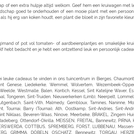
ap of een extra hulpje altijd welkom. Geef hem een kruiwagen met l
edschap goed te onderhouden of een mooie plant met een persoonli
als hij erg van koken houdt, een plant die bloeit in zijn favoriete kl
and of pot vol tomaten- of aardbeienplantjes en smakelijke kruiden
 zelf hebt bedacht en je hebt een ontzettend leuk en persoonlijk cade
ALSTENBEK, Hasloh, HEIST, ITZEHOE, HEILIGENSTEDTEN, HEIDE, HUSUM, TONNING, GARDING, Niebüll, LECK, OLDENBURG, Bad Zwischenahn, Friesoythe, Wilhelmshaven, ESENS, HAGE, MARIENHAFE, AURICH, LEER, Rhauderfehn, SULLINGEN, Verden - Hönisch, KIRCHLINTELN-ARMSEN, Hoya, ROTENBURG, Scheeßel, ZEVEN, BREMERVÖRDE, CUXHAVEN, BREMERHAVEN, GEESTLAND LANGEN, OSTERHOLZ-SCHARMBECK, RITTERHUDE-IHLPOHL, Ritterhude-Platjenwerbe, Ganderkesee, Wildeshausen, DOETLINGEN, Bremen, Bremen-Vahr, BREMEN-BLUMENTHAL, STUHR, STUBE-SECKENHAUSEN, Stuhr-Varrel, Achim, Syke, Lilienthal, OTTERSBERG-POSTHAUSEN, CELLE, WITTINGEN, SALZWEDEL, LUCHOW, Dannenberg, UELZEN, BAD BEVENSEN, SOLTAU, Munster, Bomlitz, Hannover, GARBSEN, LAATZEN, BARSINGHAUSEN, WEDEMARK-BISSENDORF, Altwarmbüchen, Isernhagen-Kirchhorst, RONNENBERG, HEMMINGEN, Gehrden, ALFELD/LEINE, Alfeld, HILDESHEIM, SARSTEDT, PEINE, LEHRTE OT ARPKE, LEHRTE, Burgdorf, WUNSTDORF, NEUSTADT, NIENBURG/WESER, Uchte, LEESE, STADTHAGEN, BUCKEBURG, HAMELN, Springe, HESSICH OLDENDORF, HERFORD, BAD SALZUFLEN, BÜNDE, ESPELKAMP, MINDEN, PORTA WESTFALICA, LÖHNE, HÜLLHORST, LEMGO, DETMOLD, Paderborn, PADERBORN-SCHLOSS NEUHAUS, DELBRÜCK, GÜTERSLOH, RHEDA-WIEDENBRÜCK, BIELEFELD, Bielefeld-Gadderbaum, KASSEL, KASSEL-WALDAU, KASSEL-NORDHAUSEN, BAUNATAL, Hofgeismar, WARBURG, MARSBERG, Korbach, KNÜLLWALD-REMSFELD, Schwalmstadt-Treysa, MARBURG, Gladenbach, Kirchhain, Grünberg, GIEßEN, Buseck, BUTZBACH, WETZLAR, FULDA, BEBRA, BAD HERSFELD, GÖTTINGEN, Duderstadt, NORTHEIM, ESCHWEGE, OSTERODE, EINBECK, Holzminden, HÖXTER, BEVERUNGEN, BRAUNSCHWEIG-RÜNINGEN, WOLFENBÜTTEL, HELMSTEDT, Melsungen, WOLFSBURG, WOLFSBURG-HATTORF, GIFHORN, GOSLAR, SEESEN, WERNIGERODE, MAGDEBURG, ZERBST, BURG, Genthin, HALDENSLEBEN, Oschersleben, STENDAL, GARDELEGEN, Düsseldorf, DÜSSELDORF-BENRATH, Meerbusch-IIverich, MEERBUSCH, LANGENFELD, RATINGEN, MÖNCHENGLADBACH, KORSCHENBROICH, VIERSEN, ERKELENZ, Hückelhoven, VELBERT, SOLINGEN, REMSCHEID, Dortmund, CASTROP-RAUXEL, BOCHUM, MÜLHEIM, HATTINGEN, RECKLINGHAUSEN, MARL, BOTTROP, Bottrop, DORSTEN, BORKEN, BOCHOLT, Wesel, VOERDE, Duisburg - Wanheimerort, Duisburg-Kasslerfeld, Duisburg, DUISBURG, Moers-Schwafheim, KREFELD, WARENDORF, Dülmen, RHEINE, Billerbeck, GEORGSMARIENHÜTTE, BELM, MELLE, VECHTA, Vechta, Visbek, IBBENBÜREN, Ibbenbüren, LENGERICH, BRAMSCHE-ENGTER, CLOPPENBURG, MEPPEN, Haselünne, Wesseling, Köln, KÖLN (JUNKERSDORF), KOLN-DELLBRUCK, BERGISCH GLADBACH, RÖSRATH, GUMMERSBACH, JÜLICH, Bonn, MECKENHEIM, ALFTER-OEDEKOVEN, Alfter, RHEINBACH, Sinzig, KÖNIGSWINTER, ST.AUGUSTIN-BIRLINGHOVEN, Troisdorf, EUSKIRCHEN, MECHERNICH-KOMMERN, Zülpich-ülpenich, KALL, Wasserliesch, MAINZ-HECHTSHEIM, Alzey, Nieder-Olm, SIMMERN, Idar-Oberstein, Nastätten, MAYEN, NETHPHEN-DIES-TIEFENBACH, LENNESTADT, HAGEN, HAGEN-HASPE, SCHWERTE, WITTEN, LÜDENSCHEID, ISERLOHN, MENDEN, AHLEN, Luedingshausen, UNNA, Soest, ARNSBERG, FRANKFURT AM MAIN (KELBACH), FRANKFURT, FRANKFURT-SCHWANHEIM, BAD VILBEL, NIDDERAU, FRIEDBERG, USINGEN, BAD HOMBURG, FRIEDRICHSDORF, Oberursel, OFFENBACH, RODGAU, DREIEICH, RÖDERMARK, HANAU, BAD SODEN - SALMUNSTER, GLAUBURG, ASCHAFFENBURG, ALZENAU, MOMBRIS, Stockstadt, ELSENFELD, MILTENBERG, DARMSTADT, Pfungstadt, Groß Gerau, MORFELDEN-WALLDORF, BENSHEIM, HEPPENHEIM, DIEBURG, GROß UMSTADT, WIESBADEN-BIEBRICH, Wiesbaden, Ruesselsheim, IDSTEIN, DIEZ, Kelkheim, Frankfurt am Main, St. Ingbert, MERZIG-BALLERN, LANDSTUHL, Bad Duerkheim, GRÜNSTADT, KAISERSLAUTERN, MANNHEIM, HEIDELBERG, WIESLOCH, Weinheim, STUTTGART 40 (ZUFFENHAUSEN), STUTTGART (DEGERLOCH), FELLBACH, LEINFELDEN-ECHTERDING, SINDELFINGEN, HERRENBERG, LEONBERG, LEONBERG 1, Ditzingen, Weil der Stadt, RUTESHEIM, Winnenden, BACKNANG, Murrhardt, LUDWIGSBURG, VAIHINGEN-ENZ, MÖGLINGEN, TUBINGEN, Mössingen, NAGOLD, Altensteig, BALINGEN, HECHINGEN, SIGMARINGEN, METZINGEN, BAD URACH, REUTLINGEN, PFUL