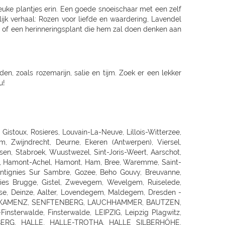
euke plantjes erin. Een goede snoeischaar met een zelf
jk verhaal: Rozen voor liefde en waardering, Lavendel
eur of een herinneringsplant die hem zal doen denken aan
, zoals rozemarijn, salie en tijm. Zoek er een lekker
au!
LINGEN, GOEPPINGEN, KIRCHHEIM/TECK, KIRCHHEIM / TECK, GEISLINGEN, AALEN, ELLWANGEN, SCHWABISCH GMUEND, SCHWÄBISCH GMÜND, SCHORNDORF, ESSLINGEN, HEILBRONN, NECKARSULM, WEINSBERG, WIDDERN, BIETIGHEIM-BISSINGEN, BRACKENHEIM, LAUFFEN, HESSIGHEIM, Gaildorf, SCHWABISCH HALL, ÖHRINGEN, BUCHEN, Bad Rappenau, BRETTEN, PFORZHEIM, KARLSRUHE GRÖTZINGEN, SINZHEIM, BRUCHSAL, LANDAU, OFFENBURG, KEHL, Bühl, LAHR, SINGEN, HILZINGEN, KONSTANZ, INSEL MAINAU, ROTTWEIL, FREIBURG, BREISACH, Ehrenkirchen, EMMENDINGEN, RHEINFELDEN, SCHOPFHEIM, WEHR-BRENNET, BAD SÄCKINGEN, WALDSHUT-TIENGEN, Klettgau, Wutöschingen-Schwerzen, München, MUENCHEN, MÜNCHEN 60 (OBERMENZING), Muenchen-Daglfing, UNTERHACHING, GERMERING, BUCHENDORF-GAUTING, GAUTING, OLCHING-GEISELBULLACH, Planegg-Martinsried, FÜRSTENFELDBRUCK, STARNBERG, WEILHEIM, PENZBERG, PEISSENBERG, MURNAU, WOLFRATSHAUSEN, BRUCKMÜHL, RAUBLING-PFRAUNDORF, STEPHANSKIRCHEN, TRAUNSTEIN, TRAUNREUT, FREILASSING, PIDING, WASSERBURG, BAD TOLZ, MIESBACH, LANDSHUT, DINGOLFING, VILSBIBURG, ECHING/WEIXERAU, PFARRKIRCHEN, SIMBACH, Dorfen, WALDKRAIBURG, BURGHAUSEN, DACHAU, PFAFFENHOFEN, FREISING, Moosburg, ECHING, ERDING, HAAR, POING, PARSDORF, KIRCHSEEON, Brunnthal, UNTERFÖHRING, KRUMBACH, STADTBERGEN, MERING, AICHACH-ECKNACH, DOUNAUWORTH, NEUBURG, WERTINGEN, NÖRDLINGEN, BUCHLOE, SCHWABMÜNCHEN, Klosterlechfeld, LANDSBERG AM LECH, Dießen am Ammersee, SCHONGAU, KEMPTEN, IMMENSTADT, KAUFBEUREN, MARKTOBERDORF, FUSSEN, MAUERSTETTEN, MEMMINGEN, MINDELHEIM, FRIEDRICHSHAFEN, Lindau, RAVENSBURG, WANGEN, Wilhelmsdorf, Grünkraut, Leutkirch, BAD SAULGAU, BIBERACH, Pfullendorf, Überlingen, MARKDORF, LANGENAU-ALBECK, NEU-ULM, ILLERTISSEN, WEISSENHORN, GÜNZBURG, JETTINGEN-SCHEPPACH, DILLINGEN, EHINGEN, Munderkingen, NÜRNBERG, ECKENTAL, ROTHENBACH, SCHWARZENBRUCK, PUSCHENDORF, FÜRTH, ERLANGEN, SCHWABACH, Roth, GREDING, LAUF AN DER PEGNITZ, Hersbruck, HOHENSTADT/POMMELSB., PEGNITZ, FORCHHEIM, HOCHSTADT/AISCH, Hemhofen, BAD WINDSHEIM, DIESPECK, ANSBACH, ROTHENBURG, DINKELSBÜHL, NEUENDETTELSAU, GUNZENHAUSEN, WEISSENBURG, AMBERG, SULZBACH-ROSENBERG, NEUMARKT, SCHWANDORF, OBERFICHTACH, WEIDEN, PRESSATH, BURGLENGENFELD, Nittenau, POLLENRIED, ABENSBERG, CHAM, Willmering, PASSAU, WALDKIRCHEN, DEGGENDORF, GRAFENAU, SELB, NAILA, BINDLACH, MARKTREDWITZ, BAMBERG, Hirschaid, LICHTENFELS, KRONACH, COBURG, WÜRZBURG, UFFENHEIM, HAßFURT, BAD NEUSTADT, KARLSTADT, Frammersbach, Bad Mergentheim, MEININGEN, ERFURT, Rottendorf, Apolda, SÖMMERDA, SONDERSHAUSEN, NORDHAUSEN, EISENACH, Gotha-Schwabhausen, AMMERN BEI MÜHLHAUSEN, LLOFRIU (GIRONA), Harju maakond, BARENTIN, BOURG EN BRESSE, BELLEGARDE, ORNEX, PREVESSIN-MOENS, VIRIAT, ST GENIS POUILLY, LAON, FAYET, SAINT QUENTIN, SOISSONS, BLESMES, CHARMEIL, DOMERAT, GAP, MOUANS-SARTOUX, RUOMS, CHARLEVILLE MEZIERES - LA FRANCHEVILLE, CLIRON, Vivier-au-Court, PAMIERS, LE MERIOT, VILLECHETIF, ST PARRES AUX TERTRES, AUBAGNE, CABRIES, ST MITRE LES REMPARTS, GLOS, LOUVIGNY, EPRON, DEAUVILLE, ROTS, Aurillac, CHAMPNIERS, SOYAUX, SAINTES, PUILBOREAU CEDEX, DOMPIERRE SUR MER, Angoulins sur Mer, VIERZON, SAINT AMAND MONTROND, SAI