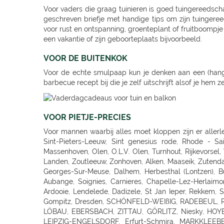
Voor vaders die graag tuinieren is goed tuingereedsch
geschreven briefje met handige tips om zijn tuingere
voor rust en ontspanning, groenteplant of fruitboompje 
een vakantie of zijn geboorteplaats bijvoorbeeld.
VOOR DE BUITENKOK
Voor de echte smulpaap kun je denken aan een (hang)m
barbecue recept bij die je zelf uitschrijft alsof je hem
VOOR PIETJE-PRECIES
Voor mannen waarbij alles moet kloppen zijn er allerlei leuke cadeaus te vinden in ons tuincentrum in Bierges, Chaumont Gistoux, Rosieres, Louvain-La-Neuve, Lillois-Witterzee, Sint-Pieters-Leeuw, Sint genesius rode, Rhode - Saint Genese, Liedekerke, Wemmel, Wolvertem, Wezembeek-Oppem, Zwijndrecht, Deurne, Ekeren (Antwerpen), Viersel, Massenhoven, Olen, O.L.V. Olen, Turnhout, Rijkevorsel, Weelde, Westmalle, Balen, Kontich, Kessel, Sint Katelijne Waver, Essen, Stabroek, Wuustwezel, Sint-Joris-Weert, Aarschot, Landen, Zoutleeuw, Zonhoven, Alken, Maaseik, Zutendaal, Tongeren, Sint-Truiden, Nieuwerkerken (Limb), Neerpelt, Lommel, Hamont-Achel, Hamont, Ham, Bree, Waremme, Saint-Georges-Sur-Meuse, Dalhem, Herbesthal (Lontzen), Butgenbach, Saint-Vith, Malmedy, Gembloux, Tamines, Naninne, Montignies Sur Sambre, Gozee, Beho Gouvy, Breuvanne, Aubange, Soignies, Carnieres, Chapelle-Lez-Herlaimont, Tournai, Barry (Tournai), Ath, Oostkamp, Sint-Andries, Sint-Andries Brugge, Gistel, Zwevegem, Wevelgem, Ruiselede, Ardooie, Lendelede, Dadizele, St Jan Ieper, Rekkem, Sint Niklaas, Beveren-Waas, Ninove, Meerbeke, BRAKEL, Zingem Huise, Deinze, Aalter, Lovendegem, Maldegem, Dresden - Gompitz, Dresden, SCHÖNFELD-WEIßIG, RADEBEUL, Radeberg, Ottendorf-Okrilla, MEISSEN, FREITAL, Bannewitz, PIRNA, KAMENZ, SENFTENBERG, LAUCHHAMMER, BAUTZEN, LÖBAU, EBERSBACH, ZITTAU, GÖRLITZ, Niesky, HOYERSWERDA, COTTBUS, SPREMBERG, FORST, LUBBENAU, Massen-Finsterwalde, Finsterwalde, LEIPZIG, Leipzig Plagwitz, LEIPZIG-ENGELSDORF, Erfurt-Schmira, MARKKLEEBERG, GRIMMA, DÖBELN, OSCHATZ, Bennewitz, TORGAU, HERZBERG, HALLE, HALLE-TROTHA, HALLE SILBERHÖHE, MERSEBURG, BERNBURG / SAALE, QUEDLINBURG, Naumburg, WEISSENFELS, GRAEFENHAINICHEN, Rosslau, LUTHERST. WITTENBERG, Jessen / Elster, SAALFELD, PÖßNECK, JENA, ZWICKAU, RODEWISCH, ZWONITZ, SCHWARZENBERG, GLAUCHAU, MEERANE, REICHENBACH, CHEMNITZ, RÖHRSDORF (CHEMNITZ), ANNABERG-BUCHHOLZ, MARIENBERG, FREIBERG, BERLIN-FRIEDRICHSHAIN, Berlin-Lichtenberg, Berlin, BERLIN-NEUKÖLLN, BERLIN-PANKOW, BERLIN-REINICKENDORF, Berlin-Dahlem, POTSDAM-BORNIM, POTSDAM, TELTOW, STAHNSDORF, DALLGOW-DÖBERITZ, RATHENOW, BRANDENBURG, Luckenwalde, FRANKFURT/ODER, SEELOW, STRAUSBERG, DAHLWITZ-HOPPEGARTEN, FUERSTENWALDE, WILDAU, Rangsdorf, EISENHUTTENSTADT, Schorfheide OT Finowfurt, BAD FREIENWALDE, SCHWEDT, BERNAU, BORGSDORF, Zehdenick, NEURUPPIN, NEUBRANDENBURG, Waren, Neustrelitz, Prenzlau, Pasewalk, Torgelow, GREIFSWALD, NEUENKIRCHEN, ROSTOCK-LUETTENKLEIN, ROSTOCK, BENTWISCH, Barth, SCHWERIN, Hagenow, Boizenburg, PARCHIM, Hamburg, HAMBURG-HARBURG, SEEVETAL (HITTFELD), BUCHHOLZ, Luneburg-Rettmer, Adendorf, WINSEN/LUHE, GEESTHACHT, GLINDE, BUXTEHUDE, STADE, OTTERNDORF, Gallin, BRAAK, HAMBURG-SASEL, NORDERSTEDT, SCHENEFELD, TANGSTEDT, LUBECK, Groß Grönau, Scharbeutz-Gronenberg, Eutin, MALENTE-KRUMMSEE, Neustadt/Holstein, Burg auf Fehmarn, BAD OLDESLOE, ALT-MOLLN, Ratzeburg, WISMAR, Gägelow, Hammoor, KIEL, GETTORF, HEIKENDORF, NEUMÜNSTER, HENSTEDT-ULZBURG, BORDESHOLM, NORTORF, HOHENWESTEDT, RENDSBURG, BÖKLUND, Handewitt, MEYN, ELMSHORN, UETERSEN, RELLINGEN, H