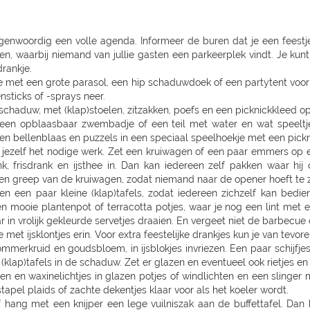
egenwoordig een volle agenda. Informeer de buren dat je een feestj
men, waarbij niemand van jullie gasten een parkeerplek vindt. Je kunt
rankje.
e met een grote parasol, een hip schaduwdoek of een partytent voor
sticks of -sprays neer.
 schaduw, met (klap)stoelen, zitzakken, poefs en een picknickkleed op
s een opblaasbaar zwembadje of een teil met water en wat speeltje
een bellenblaas en puzzels in een speciaal speelhoekje met een pickni
r jezelf het nodige werk. Zet een kruiwagen of een paar emmers op
ank, frisdrank en ijsthee in. Dan kan iedereen zelf pakken waar hi
en greep van de kruiwagen, zodat niemand naar de opener hoeft te 
n een paar kleine (klap)tafels, zodat iedereen zichzelf kan bediene
 mooie plantenpot of terracotta potjes, waar je nog een lint met een
r in vrolijk gekleurde servetjes draaien. En vergeet niet de barbecue 
 met ijsklontjes erin. Voor extra feestelijke drankjes kun je van tevor
merkruid en goudsbloem, in ijsblokjes invriezen. Een paar schijfjes
 (klap)tafels in de schaduw. Zet er glazen en eventueel ook rietjes en 
sen en waxinelichtjes in glazen potjes of windlichten en een slinger
tapel plaids of zachte dekentjes klaar voor als het koeler wordt.
f hang met een knijper een lege vuilniszak aan de buffettafel. Dan