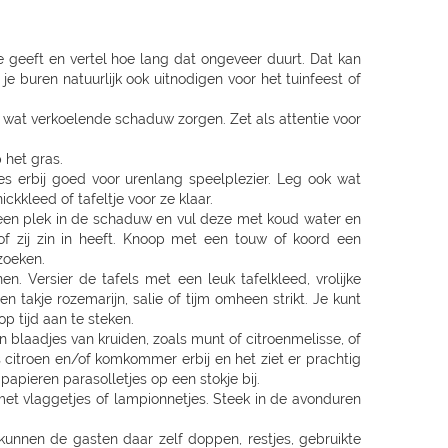
e geeft en vertel hoe lang dat ongeveer duurt. Dat kan
 je buren natuurlijk ook uitnodigen voor het tuinfeest of
 wat verkoelende schaduw zorgen. Zet als attentie voor
 het gras.
s erbij goed voor urenlang speelplezier. Leg ook wat
ckkleed of tafeltje voor ze klaar.
 een plek in de schaduw en vul deze met koud water en
j of zij zin in heeft. Knoop met een touw of koord een
zoeken.
n. Versier de tafels met een leuk tafelkleed, vrolijke
 takje rozemarijn, salie of tijm omheen strikt. Je kunt
op tijd aan te steken.
en blaadjes van kruiden, zoals munt of citroenmelisse, of
 citroen en/of komkommer erbij en het ziet er prachtig
papieren parasolletjes op een stokje bij.
 met vlaggetjes of lampionnetjes. Steek in de avonduren
 kunnen de gasten daar zelf doppen, restjes, gebruikte