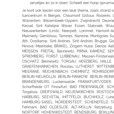
servetjes en zo in doen. Scheelt een hoop opruimw
Je kunt ook kiezen voor een leuk thema, zoals strand of Hawaï, of bepaalde kleuren aanhouden voor alle decoraties. Je vindt zeker iets feestelijks naar je smaak én budget in ons tuincentrum in Bierges, Chaumont Gistoux, Rosieres, Louvain-La-Neuve, Lillois-Witterzee, Sint-Pieters-Leeuw, Sint genesius rode, Rhode - Saint Genese, Liedekerke, Wemmel, Wolvertem, Wezembeek-Oppem, Zwijndrecht, Deurne, Ekeren (Antwerpen), Viersel, Massenhoven, Olen, O.L.V. Olen, Turnhout, Rijkevorsel, Weelde, Westmalle, Balen, Kontich, Kessel, Sint Katelijne Waver, Essen, Stabroek, Wuustwezel, Sint-Joris-Weert, Aarschot, Landen, Zoutleeuw, Zonhoven, Alken, Maaseik, Zutendaal, Tongeren, Sint-Truiden, Nieuwerkerken (Limb), Neerpelt, Lommel, Hamont-Achel, Hamont, Ham, Bree, Waremme, Saint-Georges-Sur-Meuse, Dalhem, Herbesthal (Lontzen), Butgenbach, Saint-Vith, Malmedy, Gembloux, Tamines, Naninne, Montignies Sur Sambre, Gozee, Beho Gouvy, Breuvanne, Aubange, Soignies, Carnieres, Chapelle-Lez-Herlaimont, Tournai, Barry (Tournai), Ath, Oostkamp, Sint-Andries, Sint-Andries Brugge, Gistel, Zwevegem, Wevelgem, Ruiselede, Ardooie, Lendelede, Dadizele, St Jan Ieper, Rekkem, Sint Niklaas, Beveren-Waas, Ninove, Meerbeke, BRAKEL, Zingem Huise, Deinze, Aalter, Lovendegem, Maldegem, Dresden - Gompitz, Dresden, SCHÖNFELD-WEIßIG, RADEBEUL, Radeberg, Ottendorf-Okrilla, MEISSEN, FREITAL, Bannewitz, PIRNA, KAMENZ, SENFTENBERG, LAUCHHAMMER, BAUTZEN, LÖBAU, EBERSBACH, ZITTAU, GÖRLITZ, Niesky, HOYERSWERDA, COTTBUS, SPREMBERG, FORST, LUBBENAU, Massen-Finsterwalde, Finsterwalde, LEIPZIG, Leipzig Plagwitz, LEIPZIG-ENGELSDORF, Erfurt-Schmira, MARKKLEEBERG, GRIMMA, DÖBELN, OSCHATZ, Bennewitz, TORGAU, HERZBERG, HALLE, HALLE-TROTHA, HALLE SILBERHÖHE, MERSEBURG, BERNBURG / SAALE, QUEDLINBURG, Naumburg, WEISSENFELS, GRAEFENHAINICHEN, Rosslau, LUTHERST. WITTENBERG, Jessen / Elster, SAALFELD, PÖßNECK, JENA, ZWICKAU, RODEWISCH, ZWONITZ, SCHWARZENBERG, GLAUCHAU, MEERANE, REICHENBACH, CHEMNITZ, RÖHRSDORF (CHEMNITZ), ANNABERG-BUCHHOLZ, MARIENBERG, FREIBERG, BERLIN-FRIEDRICHSHAIN, Berlin-Lichtenberg, Berlin, BERLIN-NEUKÖLLN, BERLIN-PANKOW, BERLIN-REINICKENDORF, Berlin-Dahlem, POTSDAM-BORNIM, POTSDAM, TELTOW, STAHNSDORF, DALLGOW-DÖBERITZ, RATHENOW, BRANDENBURG, Luckenwalde, FRANKFURT/ODER, SEELOW, STRAUSBERG, DAHLWITZ-HOPPEGARTEN, FUERSTENWALDE, WILDAU, Rangsdorf, EISENHUTTENSTADT, Schorfheide OT Finowfurt, BAD FREIENWALDE, SCHWEDT, BERNAU, BORGSDORF, Zehdenick, NEURUPPIN, NEUBRANDENBURG, Waren, Neustrelitz, Prenzlau, Pasewalk, Torgelow, GREIFSWALD, NEUENKIRCHEN, ROSTOCK-LUETTENKLEIN, ROSTOCK, BENTWISCH, Barth, SCHWERIN, Hagenow, Boizenburg, PARCHIM, Hamburg, HAMBURG-HARBURG, SEEVETAL (HITTFELD), BUCHHOLZ, Luneburg-Rettmer, Adendorf, WINSEN/LUHE, GEESTHACHT, GLINDE, BUXTEHUDE, STADE, OTTERNDORF, Gallin, BRAAK, HAMBURG-SASEL, NORDERSTEDT, SCHENEFELD, TANGSTEDT, LUBECK, Groß Grönau, Scharbeutz-Gronenberg, Eutin, MALENTE-KRUMMSEE, Neustadt/Holstein, Burg auf Fehmarn, BAD OLDESLOE, ALT-MOLLN, Ratzeburg, WISMAR, Gägelow, Hammoor, KIEL, GETTORF, HEIKENDORF, NEUMÜNSTER, HENSTEDT-ULZBURG, BORDESHOLM, N