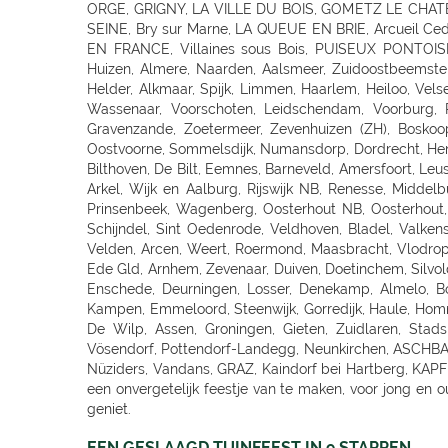
EEN GESLAAGD TUINFEEST IN 9 STAPPEN