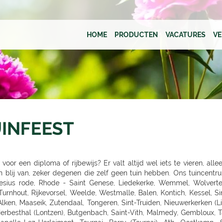
HOME
PRODUCTEN
VACATURES
V
UINFEEST
oor een diploma of rijbewijs? Er valt altijd wel iets te vieren, alle
HAMBURG-SASEL, NORDERSTEDT, SCHENEFELD, TANGSTEDT, LUBECK, Groß Grönau, Scharbeutz-Gronenberg, Eutin, MALENTE-KRUMMSEE, Neustadt/Holstein, Burg auf Fehmarn, BAD OLDESLOE, ALT-MOLLN, Ratzeburg, WISMAR, Gägelow, Hammoor, KIEL, GETTORF, HEIKENDORF, NEUMÜNSTER, HENSTEDT-ULZBURG, BORDESHOLM, NORTORF, HOHENWESTEDT, RENDSBURG, BÖKLUND, Handewitt, MEYN, ELMSHORN, UETERSEN, RELLINGEN, HALSTENBEK, Hasloh, HEIST, ITZEHOE, HEILIGENSTEDTEN, HEIDE, HUSUM, TONNING, GARDING, Niebüll, LECK, OLDENBURG, Bad Zwischenahn, Friesoythe, Wilhelmshaven, ESENS, HAGE, MARIENHAFE, AURICH, LEER, Rhauderfehn, SULLINGEN, Verden - Hönisch, KIRCHLINTELN-ARMSEN, Hoya, ROTENBURG, Scheeßel, ZEVEN, BREMERVÖRDE, CUXHAVEN, BREMERHAVEN, GEESTLAND LANGEN, OSTERHOLZ-SCHARMBECK, RITTERHUDE-IHLPOHL, Ritterhude-Platjenwerbe, Ganderkesee, Wildeshausen, DOETLINGEN, Bremen, Bremen-Vahr, BREMEN-BLUMENTHAL, STUHR, STUBE-SECKENHAUSEN, Stuhr-Varrel, Achim, Syke, Lilienthal, OTTERSBERG-POSTHAUSEN, CELLE, WITTINGEN, SALZWEDEL, LUCHOW, Dannenberg, UELZEN, BAD BEVENSEN, SOLTAU, Munster, Bomlitz, Hannover, GARBSEN, LAATZEN, BARSINGHAUSEN, WEDEMARK-BISSENDORF, Altwarmbüchen, Isernhagen-Kirchhorst, RONNENBERG, HEMMINGEN, Gehrden, ALFELD/LEINE, Alfeld, HILDESHEIM, SARSTEDT, PEINE, LEHRTE OT ARPKE, LEHRTE, Burgdorf, WUNSTDORF, NEUSTADT, NIENBURG/WESER, Uchte, LEESE, STADTHAGEN, BUCKEBURG, HAMELN, Springe, HESSICH OLDENDORF, HERFORD, BAD SALZUFLEN, BÜNDE, ESPELKAMP, MINDEN, PORTA WESTFALICA, LÖHNE, HÜLLHORST, LEMGO, DETMOLD, Paderborn, PADERBORN-SCHLOSS NEUHAUS, DELBRÜCK, GÜTERSLOH, RHEDA-WIEDENBRÜCK, BIELEFELD, Bielefeld-Gadderbaum, KASSEL, KASSEL-WALDAU, KASSEL-NORDHAUSEN, BAUNATAL, Hofgeismar, WARBURG, MARSBERG, Korbach, KNÜLLWALD-REMSFELD, Schwalmstadt-Treysa, MARBURG, Gladenbach, Kirchhain, Grünberg, GIEßEN, Buseck, BUTZBACH, WETZLAR, FULDA, BEBRA, BAD HERSFELD, GÖTTINGEN, Duderstadt, NORTHEIM, ESCHWEGE, OSTERODE, EINBECK, Holzminden, HÖXTER, BEVERUNGEN, BRAUNSCHWEIG-RÜNINGEN, WOLFENBÜTTEL, HELMSTEDT, Melsungen, WOLFSBURG, WOLFSBURG-HATTORF, GIFHORN, GOSLAR, SEESEN, WERNIGERODE, MAGDEBURG, ZERBST, BURG, Genthin, HALDENSLEBEN, Oschersleben, STENDAL, GARDELEGEN, Düsseldorf, DÜSSELDORF-BENRATH, Meerbusch-IIverich, MEERBUSCH, LANGENFELD, RATINGEN, MÖNCHENGLADBACH, KORSCHENBROICH, VIERSEN, ERKELENZ, Hückelhoven, VELBERT, SOLINGEN, REMSCHEID, Dortmund, CASTROP-RAUXEL, BOCHUM, MÜLHEIM, HATTINGEN, RECKLINGHAUSEN, MARL, BOTTROP, Bottrop, DORSTEN, BORKEN, BOCHOLT, Wesel, VOERDE, Duisburg - Wanheimerort, Duisburg-Kasslerfeld, Duisburg, DUISBURG, Moers-Schwafheim, KREFELD, WARENDORF, Dülmen, RHEINE, Billerbeck, GEORGSMARIENHÜTTE, BELM, MELLE, VECHTA, Vechta, Visbek, IBBENBÜREN, Ibbenbüren, LENGERICH, BRAMSCHE-ENGTER, CLOPPENBURG, MEPPEN, Haselünne, Wesseling, Köln, KÖLN (JUNKERSDORF), KOLN-DELLBRUCK, BERGISCH GLADBACH, RÖSRATH, GUMMERSBACH, JÜLICH, Bonn, MECKENHEIM, ALFTER-OEDEKOVEN, Alfter, RHEINBACH, Sinzig, KÖNIGSWINTER, ST.AUGUSTIN-BIRLINGHOVEN, Troisdorf, EUSKIRCHEN, MECHERNICH-KOMMERN, Zülpich-ülpenich, KALL, Wasserliesch, MAINZ-HECHTSHEIM, Alzey, Nieder-Olm, SIMMERN, Idar-Oberstein, Nastätten, MAYEN, NETHPHEN-DIES-TIEFENBACH, LENNESTADT, HAGEN, HAGEN-HASPE, SCHWERTE, WITTEN, LÜDENSCHEID, ISERLOHN, MENDEN, AHLEN, Luedingshausen, UNNA, Soest, ARNSBERG, FRANKFURT AM MAIN (KELBACH), FRANKFURT, FRANKFURT-SCHWANHEIM, BAD VILBEL, NIDDERAU, FRIEDBERG, USINGEN, BAD HOMBURG, FRIEDRICHSDORF, Oberursel, OFFENBACH, RODGAU, DREIEICH, RÖDERMARK, HANAU, BAD SODEN - SALMUNSTER, GLAUBURG, ASCHAFFENBURG, ALZENAU, MOMBRIS, Stockstadt, ELSENFELD, MILTENBERG, DARMSTADT, Pfungstadt, Groß Gerau, MORFELDEN-WALLDORF, BENSHEIM, HEPPENHEIM, DIEBURG, GROß UMSTADT, WIESBADEN-BIEBRICH, Wiesbaden, Ruesselsheim, IDSTEIN, DIEZ, Kelkheim, Frankfurt am Main, St. Ingbert, MERZIG-BALLERN, LANDSTUHL, Bad Duerkheim, GRÜNSTADT, KAISERSLAUTERN, MANNHEIM, HEIDELBERG, WIESLOCH, Weinheim, STUTTGART 40 (ZUFFENHAUSEN), STUTTGART (DEGERLOCH), FELLBACH, LEINFELDEN-ECHTERDING, SINDELFINGEN, HERRENBERG, LEONBERG, LEONBERG 1, Ditzingen, Weil der Stadt, RUTESHEIM, Winnend