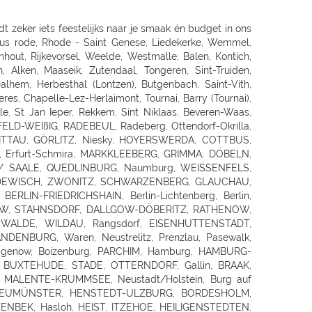
AGOLD, Altensteig, BALINGEN, HECHINGEN, SIGMARINGEN, METZINGEN, BAD URACH, REUTLINGEN, PFULLINGEN, GOEPPINGEN, KIRCHHEIM/TECK, KIRCHHEIM / TECK, GEISLINGEN, AALEN, ELLWANGEN, SCHWABISCH GMUEND, SCHWÄBISCH GMÜND, SCHORNDORF, ESSLINGEN, HEILBRONN, NECKARSULM, WEINSBERG, WIDDERN, BIETIGHEIM-BISSINGEN, BRACKENHEIM, LAUFFEN, HESSIGHEIM, Gaildorf, SCHWABISCH HALL, ÖHRINGEN, BUCHEN, Bad Rappenau, BRETTEN, PFORZHEIM, KARLSRUHE GRÖTZINGEN, SINZHEIM, BRUCHSAL, LANDAU, OFFENBURG, KEHL, Bühl, LAHR, SINGEN, HILZINGEN, KONSTANZ, INSEL MAINAU, ROTTWEIL, FREIBURG, BREISACH, Ehrenkirchen, EMMENDINGEN, RHEINFELDEN, SCHOPFHEIM, WEHR-BRENNET, BAD SÄCKINGEN, WALDSHUT-TIENGEN, Klettgau, Wutöschingen-Schwerzen, München, MUENCHEN, MÜNCHEN 60 (OBERMENZING), Muenchen-Daglfing, UNTERHACHING, GERMERING, BUCHENDORF-GAUTING, GAUTING, OLCHING-GEISELBULLACH, Planegg-Martinsried, FÜRSTENFELDBRUCK, STARNBERG, WEILHEIM, PENZBERG, PEISSENBERG, MURNAU, WOLFRATSHAUSEN, BRUCKMÜHL, RAUBLING-PFRAUNDORF, STEPHANSKIRCHEN, TRAUNSTEIN, TRAUNREUT, FREILASSING, PIDING, WASSERBURG, BAD TOLZ, MIESBACH, LANDSHUT, DINGOLFING, VILSBIBURG, ECHING/WEIXERAU, PFARRKIRCHEN, SIMBACH, Dorfen, WALDKRAIBURG, BURGHAUSEN, DACHAU, PFAFFENHOFEN, FREISING, Moosburg, ECHING, ERDING, HAAR, POING, PARSDORF, KIRCHSEEON, Brunnthal, UNTERFÖHRING, KRUMBACH, STADTBERGEN, MERING, AICHACH-ECKNACH, DOUNAUWORTH, NEUBURG, WERTINGEN, NÖRDLINGEN, BUCHLOE, SCHWABMÜNCHEN, Klosterlechfeld, LANDSBERG AM LECH, Dießen am Ammersee, SCHONGAU, KEMPTEN, IMMENSTADT, KAUFBEUREN, MARKTOBERDORF, FUSSEN, MAUERSTETTEN, MEMMINGEN, MINDELHEIM, FRIEDRICHSHAFEN, Lindau, RAVENSBURG, WANGEN, Wilhelmsdorf, Grünkraut, Leutkirch, BAD SAULGAU, BIBERACH, Pfullendorf, Überlingen, MARKDORF, LANGENAU-ALBECK, NEU-ULM, ILLERTISSEN, WEISSENHORN, GÜNZBURG, JETTINGEN-SCHEPPACH, DILLINGEN, EHINGEN, Munderkingen, NÜRNBERG, ECKENTAL, ROTHENBACH, SCHWARZENBRUCK, PUSCHENDORF, FÜRTH, ERLANGEN, SCHWABACH, Roth, GREDING, LAUF AN DER PEGNITZ, Hersbruck, HOHENSTADT/POMMELSB., PEGNITZ, FORCHHEIM, HOCHSTADT/AISCH, Hemhofen, BAD WINDSHEIM, DIESPECK, ANSBACH, ROTHENBURG, DINKELSBÜHL, NEUENDETTELSAU, GUNZENHAUSEN, WEISSENBURG, AMBERG, SULZBACH-ROSENBERG, NEUMARKT, SCHWANDORF, OBERFICHTACH, WEIDEN, PRESSATH, BURGLENGENFELD, Nittenau, POLLENRIED, ABENSBERG, CHAM, Willmering, PASSAU, WALDKIRCHEN, DEGGENDORF, GRAFENAU, SELB, NAILA, BINDLACH, MARKTREDWITZ, BAMBERG, Hirschaid, LICHTENFELS, KRONACH, COBURG, WÜRZBURG, UFFENHEIM, HAßFURT, BAD NEUSTADT, KARLSTADT, Frammersbach, Bad Mergentheim, MEININGEN, ERFURT, Rottendorf, Apolda, SÖMMERDA, SONDERSHAUSEN, NORDHAUSEN, EISENACH, Gotha-Schwabhausen, AMMERN BEI MÜHLHAUSEN, LLOFRIU (GIRONA), Harju maakond, BARENTIN, BOURG EN BRESSE, BELLEGARDE, ORNEX, PREVESSIN-MOENS, VIRIAT, ST GENIS POUILLY, LAON, FAYET, SAINT QUENTIN, SOISSONS, BLESMES, CHARMEIL, DOMERAT, GAP, MOUANS-SARTOUX, RUOMS, CHARLEVILLE MEZIERES - LA FRANCHEVILLE, CLIRON, Vivier-au-Court, PAMIERS, LE MERIOT, VILLECHETIF, ST PARRES AUX TERTRES, AUBAGNE, CABRIES, ST MITRE LES REMPARTS, GLOS, LOUVIGNY, EPRON, DEAUVILLE, ROTS, Aurillac, CHAMPNIERS, SOYAUX, SAINTES,