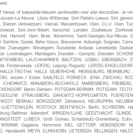
erk!
ORTORF, HOHENWESTEDT, RENDSBURG, BÖKLUND, Handewitt, MEYN, ELMSHORN, UETERSEN, RELLINGEN, HALSTENBEK, Hasloh, HEIST, ITZEHOE, HEILIGENSTEDTEN, HEIDE, HUSUM, TONNING, GARDING, Niebüll, LECK, OLDENBURG, Bad Zwischenahn, Friesoythe, Wilhelmshaven, ESENS, HAGE, MARIENHAFE, AURICH, LEER, Rhauderfehn, SULLINGEN, Verden - Hönisch, KIRCHLINTELN-ARMSEN, Hoya, ROTENBURG, Scheeßel, ZEVEN, BREMERVÖRDE, CUXHAVEN, BREMERHAVEN, GEESTLAND LANGEN, OSTERHOLZ-SCHARMBECK, RITTERHUDE-IHLPOHL, Ritterhude-Platjenwerbe, Ganderkesee, Wildeshausen, DOETLINGEN, Bremen, Bremen-Vahr, BREMEN-BLUMENTHAL, STUHR, STUBE-SECKENHAUSEN, Stuhr-Varrel, Achim, Syke, Lilienthal, OTTERSBERG-POSTHAUSEN, CELLE, WITTINGEN, SALZWEDEL, LUCHOW, Dannenberg, UELZEN, BAD BEVENSEN, SOLTAU, Munster, Bomlitz, Hannover, GARBSEN, LAATZEN, BARSINGHAUSEN, WEDEMARK-BISSENDORF, Altwarmbüchen, Isernhagen-Kirchhorst, RONNENBERG, HEMMINGEN, Gehrden, ALFELD/LEINE, Alfeld, HILDESHEIM, SARSTEDT, PEINE, LEHRTE OT ARPKE, LEHRTE, Burgdorf, WUNSTDORF, NEUSTADT, NIENBURG/WESER, Uchte, LEESE, STADTHAGEN, BUCKEBURG, HAMELN, Springe, HESSICH OLDENDORF, HERFORD, BAD SALZUFLEN, BÜNDE, ESPELKAMP, MINDEN, PORTA WESTFALICA, LÖHNE, HÜLLHORST, LEMGO, DETMOLD, Paderborn, PADERBORN-SCHLOSS NEUHAUS, DELBRÜCK, GÜTERSLOH, RHEDA-WIEDENBRÜCK, BIELEFELD, Bielefeld-Gadderbaum, KASSEL, KASSEL-WALDAU, KASSEL-NORDHAUSEN, BAUNATAL, Hofgeismar, WARBURG, MARSBERG, Korbach, KNÜLLWALD-REMSFELD, Schwalmstadt-Treysa, MARBURG, Gladenbach, Kirchhain, Grünberg, GIEßEN, Buseck, BUTZBACH, WETZLAR, FULDA, BEBRA, BAD HERSFELD, GÖTTINGEN, Duderstadt, NORTHEIM, ESCHWEGE, OSTERODE, EINBECK, Holzminden, HÖXTER, BEVERUNGEN, BRAUNSCHWEIG-RÜNINGEN, WOLFENBÜTTEL, HELMSTEDT, Melsungen, WOLFSBURG, WOLFSBURG-HATTORF, GIFHORN, GOSLAR, SEESEN, WERNIGERODE, MAGDEBURG, ZERBST, BURG, Genthin, HALDENSLEBEN, Oschersleben, STENDAL, GARDELEGEN, Düsseldorf, DÜSSELDORF-BENRATH, Meerbusch-IIverich, MEERBUSCH, LANGENFELD, RATINGEN, MÖNCHENGLADBACH, KORSCHENBROICH, VIERSEN, ERKELENZ, Hückelhoven, VELBERT, SOLINGEN, REMSCHEID, Dortmund, CASTROP-RAUXEL, BOCHUM, MÜLHEIM, HATTINGEN, RECKLINGHAUSEN, MARL, BOTTROP, Bottrop, DORSTEN, BORKEN, BOCHOLT, Wesel, VOERDE, Duisburg - Wanheimerort, Duisburg-Kasslerfeld, Duisburg, DUISBURG, Moers-Schwafheim, KREFELD, WARENDORF, Dülmen, RHEINE, Billerbeck, GEORGSMARIENHÜTTE, BELM, MELLE, VECHTA, Vechta, Visbek, IBBENBÜREN, Ibbenbüren, LENGERICH, BRAMSCHE-ENGTER, CLOPPENBURG, MEPPEN, Haselünne, Wesseling, Köln, KÖLN (JUNKERSDORF), KOLN-DELLBRUCK, BERGISCH GLADBACH, RÖSRATH, GUMMERSBACH, JÜLICH, Bonn, MECKENHEIM, ALFTER-OEDEKOVEN, Alfter, RHEINBACH, Sinzig, KÖNIGSWINTER, ST.AUGUSTIN-BIRLINGHOVEN, Troisdorf, EUSKIRCHEN, MECHERNICH-KOMMERN, Zülpich-ülpenich, KALL, Wasserliesch, MAINZ-HECHTSHEIM, Alzey, Nieder-Olm, SIMMERN, Idar-Oberstein, Nastätten, MAYEN, NETHPHEN-DIES-TIEFENBACH, LENNESTADT, HAGEN, HAGEN-HASPE, SCHWERTE, WITTEN, LÜDENSCHEID, ISERLOHN, MENDEN, AHLEN, Luedingshausen, UNNA, Soest, ARNSBERG, FRANKFURT AM MAIN (KELBACH), FRANKFURT, FRANKFURT-SCHWANHEIM, BAD VILBEL, NIDDERAU, FRIEDBERG, USINGEN, BAD HOMBURG, FRIEDRICHSDORF, Oberursel, OFFENBACH, RODGAU, DREIEICH, RÖDERMARK, HANAU, BAD SODEN - SALMUNSTER, GLAUBURG, ASCHAFFENBURG, ALZENAU, MOMBRIS, Stockstadt, ELSENFELD, MILTENBERG, DARMSTADT, Pfungstadt, Groß Gerau, MORFELDEN-WALLDORF, BENSHEIM, HEPPENHEIM, DIEBURG, GROß UMSTADT, WIESBADEN-BIEBRICH, Wiesbaden, Ruesselsheim, IDSTEIN, DIEZ, Kelkheim, Frankfurt am Main, St. Ingbert, MERZIG-BALLERN, LANDSTUHL, Bad Duerkheim, GRÜNSTADT, KAISERSLAUTERN, MANNHEIM, HEIDELBERG, WIESLOCH, Weinheim, STUTTGART 40 (ZUFFENHAUSEN), STUTTGART (DEGERLOCH), FELLBACH, LEINFELDEN-ECHTERDING, SINDELFINGEN, HERRENBERG, LEONBERG, LEONBERG 1, Ditzingen, Weil der Stadt, RUTESHEIM, Winnenden, BACKNANG, Murrhardt, LUDWIGSBURG, VAIHINGEN-ENZ, MÖGLINGEN, TUBINGEN, Mössingen, N