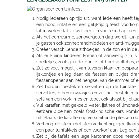
Nodig iedereen op tijd uit, want iedereen heeft t
een hoop irritatie én een gelijktijdig feest voorko
laten weten dat ze welkom zijn voor een hapje en d
Als het een warme, zonovergoten dag wordt, kun j
je gasten ook zonnebrandmiddelen en anti-muggen
Creëer verschillende zithoekjes, in de zon en in de
Als er kleine kinderen komen of aanwezig zijn i
spelletjes, zoals jeu-de-boules of bordspelletjes, 
Zet zo veel mogelijk van tevoren klaar en bespaa
ijsklontjes en leg daar de flessen en blikjes dr
flessenopener aan het hengsel van de emmer of e
Zet borden, bestek en servetten op de tuintafel e
servetten, bloemenvaasjes en zet het bestek in een
sets van een vork, mes en lepel ook alvast bij elkaa
Vul karaffen met gekoeld water, ijsthee of limonade
eetbare bloemen, zoals Oost-Indische kers, komkom
uit. Plaats de karaffen op verschillende plekken op
Verhoog de sfeer met sfeerverlichting, (geur)kaar
een paar tuinfakkels of een vuurkorf aan. Leg een s
Zet bij de tafels een lege kartonnen doos neer o