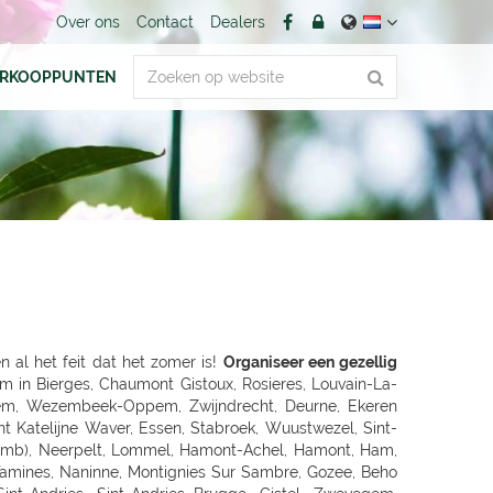
Over ons
Contact
Dealers
ERKOOPPUNTEN
en al het feit dat het zomer is!
Organiseer een gezellig
en, BACKNANG, Murrhardt, LUDWIGSBURG, VAIHINGEN-ENZ, MÖGLINGEN, TUBINGEN, Mössingen, NAGOLD, Altensteig, BALINGEN, HECHINGEN, SIGMARINGEN, METZINGEN, BAD URACH, REUTLINGEN, PFULLINGEN, GOEPPINGEN, KIRCHHEIM/TECK, KIRCHHEIM / TECK, GEISLINGEN, AALEN, ELLWANGEN, SCHWABISCH GMUEND, SCHWÄBISCH GMÜND, SCHORNDORF, ESSLINGEN, HEILBRONN, NECKARSULM, WEINSBERG, WIDDERN, BIETIGHEIM-BISSINGEN, BRACKENHEIM, LAUFFEN, HESSIGHEIM, Gaildorf, SCHWABISCH HALL, ÖHRINGEN, BUCHEN, Bad Rappenau, BRETTEN, PFORZHEIM, KARLSRUHE GRÖTZINGEN, SINZHEIM, BRUCHSAL, LANDAU, OFFENBURG, KEHL, Bühl, LAHR, SINGEN, HILZINGEN, KONSTANZ, INSEL MAINAU, ROTTWEIL, FREIBURG, BREISACH, Ehrenkirchen, EMMENDINGEN, RHEINFELDEN, SCHOPFHEIM, WEHR-BRENNET, BAD SÄCKINGEN, WALDSHUT-TIENGEN, Klettgau, Wutöschingen-Schwerzen, München, MUENCHEN, MÜNCHEN 60 (OBERMENZING), Muenchen-Daglfing, UNTERHACHING, GERMERING, BUCHENDORF-GAUTING, GAUTING, OLCHING-GEISELBULLACH, Planegg-Martinsried, FÜRSTENFELDBRUCK, STARNBERG, WEILHEIM, PENZBERG, PEISSENBERG, MURNAU, WOLFRATSHAUSEN, BRUCKMÜHL, RAUBLING-PFRAUNDORF, STEPHANSKIRCHEN, TRAUNSTEIN, TRAUNREUT, FREILASSING, PIDING, WASSERBURG, BAD TOLZ, MIESBACH, LANDSHUT, DINGOLFING, VILSBIBURG, ECHING/WEIXERAU, PFARRKIRCHEN, SIMBACH, Dorfen, WALDKRAIBURG, BURGHAUSEN, DACHAU, PFAFFENHOFEN, FREISING, Moosburg, ECHING, ERDING, HAAR, POING, PARSDORF, KIRCHSEEON, Brunnthal, UNTERFÖHRING, KRUMBACH, STADTBERGEN, MERING, AICHACH-ECKNACH, DOUNAUWORTH, NEUBURG, WERTINGEN, NÖRDLINGEN, BUCHLOE, SCHWABMÜNCHEN, Klosterlechfeld, LANDSBERG AM LECH, Dießen am Ammersee, SCHONGAU, KEMPTEN, IMMENSTADT, KAUFBEUREN, MARKTOBERDORF, FUSSEN, MAUERSTETTEN, MEMMINGEN, MINDELHEIM, FRIEDRICHSHAFEN, Lindau, RAVENSBURG, WANGEN, Wilhelmsdorf, Grünkraut, Leutkirch, BAD SAULGAU, BIBERACH, Pfullendorf, Überlingen, MARKDORF, LANGENAU-ALBECK, NEU-ULM, ILLERTISSEN, WEISSENHORN, GÜNZBURG, JETTINGEN-SCHEPPACH, DILLINGEN, EHINGEN, Munderkingen, NÜRNBERG, ECKENTAL, ROTHENBACH, SCHWARZENBRUCK, PUSCHENDORF, FÜRTH, ERLANGEN, SCHWABACH, Roth, GREDING, LAUF AN DER PEGNITZ, Hersbruck, HOHENSTADT/POMMELSB., PEGNITZ, FORCHHEIM, HOCHSTADT/AISCH, Hemhofen, BAD WINDSHEIM, DIESPECK, ANSBACH, ROTHENBURG, DINKELSBÜHL, NEUENDETTELSAU, GUNZENHAUSEN, WEISSENBURG, AMBERG, SULZBACH-ROSENBERG, NEUMARKT, SCHWANDORF, OBERFICHTACH, WEIDEN, PRESSATH, BURGLENGENFELD, Nittenau, POLLENRIED, ABENSBERG, CHAM, Willmering, PASSAU, WALDKIRCHEN, DEGGENDORF, GRAFENAU, SELB, NAILA, BINDLACH, MARKTREDWITZ, BAMBERG, Hirschaid, LICHTENFELS, KRONACH, COBURG, WÜRZBURG, UFFENHEIM, HAßFURT, BAD NEUSTADT, KARLSTADT, Frammersbach, Bad Mergentheim, MEININGEN, ERFURT, Rottendorf, Apolda, SÖMMERDA, SONDERSHAUSEN, NORDHAUSEN, EISENACH, Gotha-Schwabhausen, AMMERN BEI MÜHLHAUSEN, LLOFRIU (GIRONA), Harju maakond, BARENTIN, BOURG EN BRESSE, BELLEGARDE, ORNEX, PREVESSIN-MOENS, VIRIAT, ST GENIS POUILLY, LAON, FAYET, SAINT QUENTIN, SOISSONS, BLESMES, CHARMEIL, DOMERAT, GAP, MOUANS-SARTOUX, RUOMS, CHARLEVILLE MEZIERES - LA FRANCHEVILLE, CLIRON, Vivier-au-Court, PAMIERS, LE MERIOT, VILLECHETIF, ST PARRES AUX TERTRES, AUBAGNE, CABRIES, ST MITRE LES REMPARTS, GLOS, LOUVIGNY, EPRON, DEAUVILLE, ROTS, Aurillac, CHAMPNIERS, SOYAUX, SAINTES, PUILBOREAU CEDEX, DOMPIERRE SUR MER, Angoulins sur Mer, VIERZON, SAINT AMAND