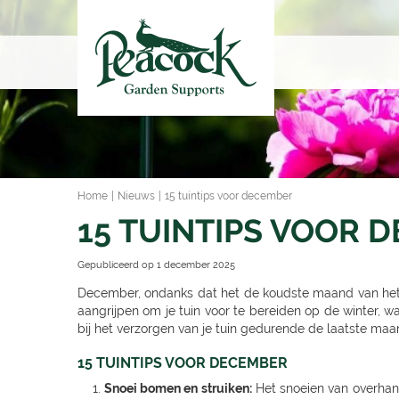
Ga
naar
content
Home
Nieuws
15 tuintips voor december
15 TUINTIPS VOOR 
Gepubliceerd op
1 december 2025
December, ondanks dat het de koudste maand van het jaa
aangrijpen om je tuin voor te bereiden op de winter, w
bij het verzorgen van je tuin gedurende de laatste maan
15 TUINTIPS VOOR DECEMBER
Snoei bomen en struiken:
Het snoeien van overhang