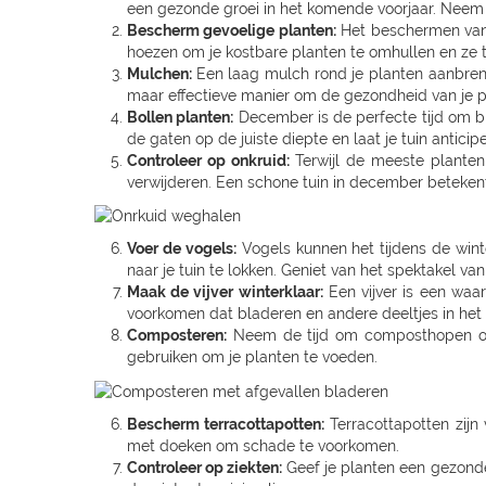
een gezonde groei in het komende voorjaar. Neem d
Bescherm gevoelige planten:
Het beschermen van v
hoezen om je kostbare planten te omhullen en ze 
Mulchen:
Een laag mulch rond je planten aanbren
maar effectieve manier om de gezondheid van je 
Bollen planten:
December is de perfecte tijd om blo
de gaten op de juiste diepte en laat je tuin antic
Controleer op onkruid:
Terwijl de meeste planten 
verwijderen. Een schone tuin in december betekent
Voer de vogels:
Vogels kunnen het tijdens de win
naar je tuin te lokken. Geniet van het spektakel van
Maak de vijver winterklaar:
Een vijver is een waa
voorkomen dat bladeren en andere deeltjes in het
Composteren:
Neem de tijd om composthopen om te
gebruiken om je planten te voeden.
Bescherm terracottapotten:
Terracottapotten zijn
met doeken om schade te voorkomen.
Controleer op ziekten:
Geef je planten een gezonde