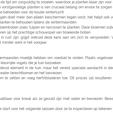
e tijd om zorgvuldig te snoeien, waardoor je planten klaar zijn voor
orstgevoelige planten is van cruciaal belang om ervoor te zorgen d
te behoeden voor de koude winterlucht.
gen doet meer dan alleen beschermen tegen vorst; het helpt ook vo
planten te behouden tijdens de wintermaanden.
embollen zoals tulpen en narcissen te planten. Deze bloemen zullen i
iperen op het prachtige schouwspel van bloeiende bollen.
in rust zijn, grijpt onkruid deze kans aan om zich te verspreiden.
 minder werk in het voorjaar.
termaanden moeilijk hebben om voedsel te vinden. Plaats vogelvoe
 kleurrijke vogels die je tuin bezoeken.
rdevol element in de tuin, maar het vereist speciale aandacht in d
 water terechtkomen en het bevriezen.
 zetten en voeg herfstbladeren toe. Dit proces zal resulteren in
 vatbaar voor breuk als ze gevuld zijn met water en bevriezen. Bew
 start voor het volgende seizoen door ze te inspecteren op tekenen