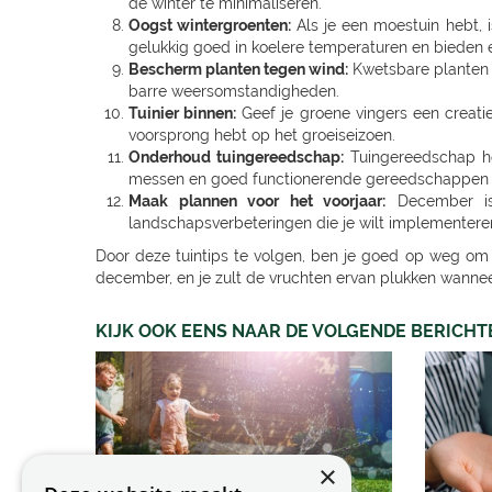
de winter te minimaliseren.
Oogst wintergroenten:
Als je een moestuin hebt, 
gelukkig goed in koelere temperaturen en bieden 
Bescherm planten tegen wind:
Kwetsbare planten 
barre weersomstandigheden.
Tuinier binnen:
Geef je groene vingers een creatie
voorsprong hebt op het groeiseizoen.
Onderhoud tuingereedschap:
Tuingereedschap hee
messen en goed functionerende gereedschappen mak
Maak plannen voor het voorjaar:
December is 
landschapsverbeteringen die je wilt implementere
Door deze tuintips te volgen, ben je goed op weg om j
december, en je zult de vruchten ervan plukken wanne
KIJK OOK EENS NAAR DE VOLGENDE BERICHT
×