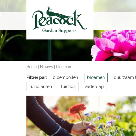
Ga
naar
content
Home
Nieuws
bloemen
Filtrer par:
bloembollen
bloemen
duurzaam t
tuinplanten
tuintips
vaderdag