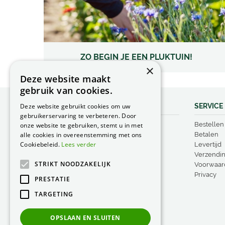
ZO BEGIN JE EEN PLUKTUIN!
×
Deze website maakt
gebruik van cookies.
Deze website gebruikt cookies om uw
ADVIES EN TIPS
SERVICE
gebruikerservaring te verbeteren. Door
Pinnups
Bestellen
onze website te gebruiken, stemt u in met
alle cookies in overeenstemming met ons
Borderranden
Betalen
Cookiebeleid.
Lees verder
Plantensteunen
Levertijd
Groeirasters
Verzendi
STRIKT NOODZAKELIJK
Steunringen
Voorwaar
Vogelproducten
Privacy
PRESTATIE
TARGETING
OPSLAAN EN SLUITEN