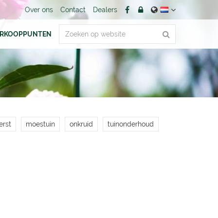
Over ons
Contact
Dealers
ERKOOPPUNTEN
erst
moestuin
onkruid
tuinonderhoud