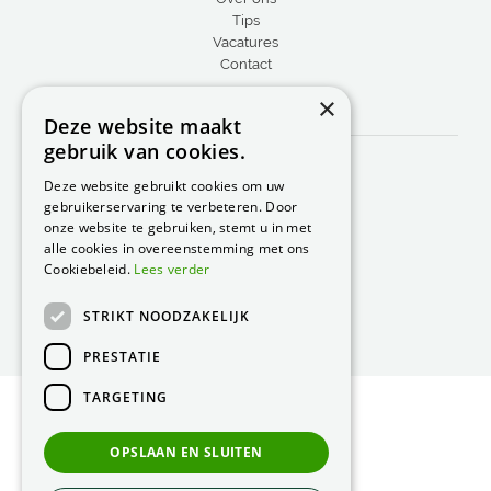
Tips
Vacatures
Contact
×
CONTACT
Deze website maakt
gebruik van cookies.
Peacock Garden Supports
Industrieweg 22
Deze website gebruikt cookies om uw
5688 DP Oirschot
gebruikerservaring te verbeteren. Door
Nederland
onze website te gebruiken, stemt u in met
alle cookies in overeenstemming met ons
T.
0499 57 40 80
Cookiebeleid.
Lees verder
F. 0499 57 40 84
STRIKT NOODZAKELIJK
E.
peacock@peacock.nl
PRESTATIE
TARGETING
© Peacock Garden Supports
Privacy Statement
OPSLAAN EN SLUITEN
Green Solutions