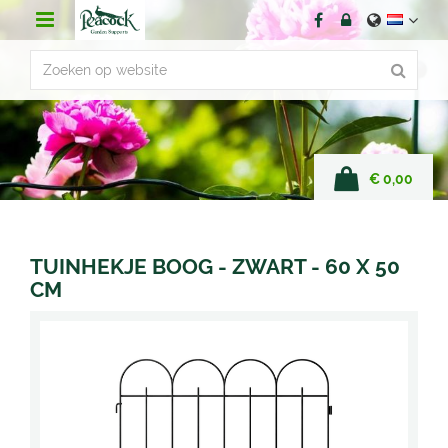
G
a
n
a
a
r
c
o
n
€ 0,00
t
e
n
t
TUINHEKJE BOOG - ZWART - 60 X 50
CM