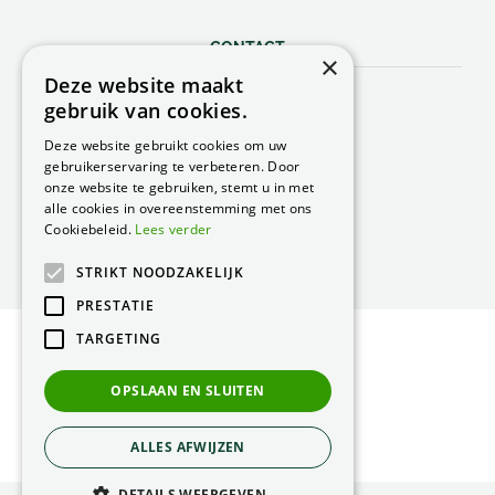
CONTACT
×
Deze website maakt
Peacock Garden Supports
gebruik van cookies.
Industrieweg 22
5688 DP Oirschot
Deze website gebruikt cookies om uw
Nederland
gebruikerservaring te verbeteren. Door
onze website te gebruiken, stemt u in met
T.
0499 57 40 80
alle cookies in overeenstemming met ons
F. 0499 57 40 84
Cookiebeleid.
Lees verder
E.
peacock@peacock.nl
STRIKT NOODZAKELIJK
PRESTATIE
TARGETING
© Peacock Garden Supports
Privacy Statement
OPSLAAN EN SLUITEN
Green Solutions
ALLES AFWIJZEN
DETAILS WEERGEVEN