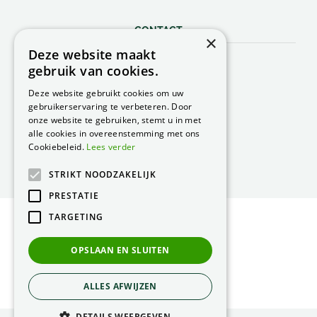
CONTACT
×
Deze website maakt
Peacock Garden Supports
gebruik van cookies.
Industrieweg 22
5688 DP Oirschot
Deze website gebruikt cookies om uw
Nederland
gebruikerservaring te verbeteren. Door
onze website te gebruiken, stemt u in met
T.
0499 57 40 80
alle cookies in overeenstemming met ons
F. 0499 57 40 84
Cookiebeleid.
Lees verder
E.
peacock@peacock.nl
STRIKT NOODZAKELIJK
PRESTATIE
TARGETING
© Peacock Garden Supports
Privacy Statement
OPSLAAN EN SLUITEN
Green Solutions
ALLES AFWIJZEN
DETAILS WEERGEVEN