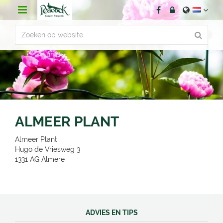
G
a
n
a
a
r
c
o
n
t
e
n
ALMEER PLANT
t
Almeer Plant
Hugo de Vriesweg 3
1331 AG
Almere
ADVIES EN TIPS