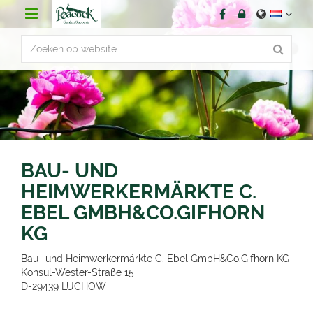
G
a
n
a
a
r
c
o
n
t
e
n
BAU- UND
t
HEIMWERKERMÄRKTE C.
EBEL GMBH&CO.GIFHORN
KG
Bau- und Heimwerkermärkte C. Ebel GmbH&Co.Gifhorn KG
Konsul-Wester-Straße 15
D-29439
LUCHOW