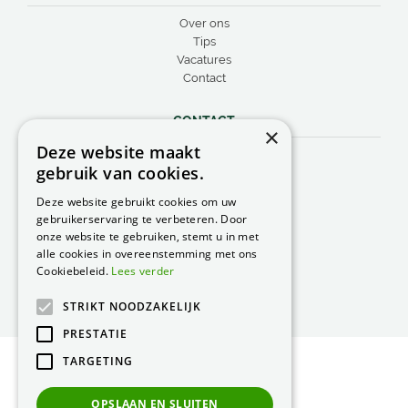
Over ons
Tips
Vacatures
Contact
CONTACT
×
Deze website maakt
Peacock Garden Supports
gebruik van cookies.
Industrieweg 22
5688 DP Oirschot
Deze website gebruikt cookies om uw
Nederland
gebruikerservaring te verbeteren. Door
onze website te gebruiken, stemt u in met
T.
0499 57 40 80
alle cookies in overeenstemming met ons
F. 0499 57 40 84
Cookiebeleid.
Lees verder
E.
peacock@peacock.nl
STRIKT NOODZAKELIJK
PRESTATIE
TARGETING
© Peacock Garden Supports
Privacy Statement
OPSLAAN EN SLUITEN
Green Solutions