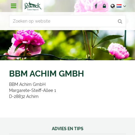
G
a
n
a
a
r
c
o
n
t
e
n
BBM ACHIM GMBH
t
BBM Achim GmbH
Margarete-Steiff-Allee 1
D-28832
Achim
ADVIES EN TIPS