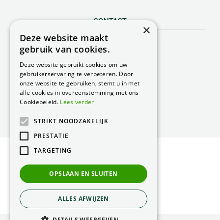
CONTACT
×
Deze website maakt
Peacock Garden Supports
gebruik van cookies.
Industrieweg 22
5688 DP Oirschot
Deze website gebruikt cookies om uw
Nederland
gebruikerservaring te verbeteren. Door
onze website te gebruiken, stemt u in met
T.
0499 57 40 80
alle cookies in overeenstemming met ons
F. 0499 57 40 84
Cookiebeleid.
Lees verder
E.
peacock@peacock.nl
STRIKT NOODZAKELIJK
PRESTATIE
TARGETING
© Peacock Garden Supports
Privacy Statement
OPSLAAN EN SLUITEN
Green Solutions
ALLES AFWIJZEN
DETAILS WEERGEVEN