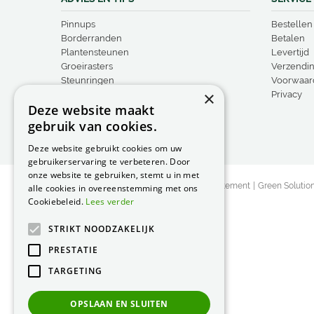
Pinnups
Bestellen
Borderranden
Betalen
Plantensteunen
Levertijd
Groeirasters
Verzendi
Steunringen
Voorwaar
×
Vogelproducten
Privacy
Deze website maakt
gebruik van cookies.
Deze website gebruikt cookies om uw
gebruikerservaring te verbeteren. Door
onze website te gebruiken, stemt u in met
© Peacock Garden Supports
Privacy Statement
Green Solutio
alle cookies in overeenstemming met ons
Cookiebeleid.
Lees verder
STRIKT NOODZAKELIJK
PRESTATIE
TARGETING
OPSLAAN EN SLUITEN