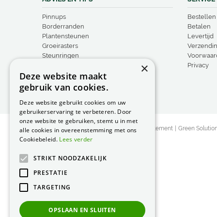
Pinnups
Bestellen
Borderranden
Betalen
Plantensteunen
Levertijd
Groeirasters
Verzendi
Steunringen
Voorwaar
×
Vogelproducten
Privacy
Deze website maakt
gebruik van cookies.
Deze website gebruikt cookies om uw
gebruikerservaring te verbeteren. Door
onze website te gebruiken, stemt u in met
© Peacock Garden Supports
Privacy Statement
Green Solutio
alle cookies in overeenstemming met ons
Cookiebeleid.
Lees verder
STRIKT NOODZAKELIJK
PRESTATIE
TARGETING
OPSLAAN EN SLUITEN