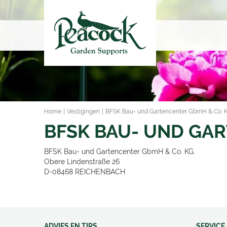
Ga
naar
content
Home
Vestigingen
BFSK Bau- und Gartencenter GbmH & Co. 
BFSK BAU- UND GAR
BFSK Bau- und Gartencenter GbmH & Co. KG.
Obere Lindenstraße 26
D-08468
REICHENBACH
ADVIES EN TIPS
SERVICE