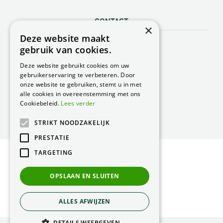
CONTACT
×
Deze website maakt
Peacock Garden Supports
gebruik van cookies.
Industrieweg 22
5688 DP Oirschot
Deze website gebruikt cookies om uw
Nederland
gebruikerservaring te verbeteren. Door
onze website te gebruiken, stemt u in met
T.
0499 57 40 80
alle cookies in overeenstemming met ons
F. 0499 57 40 84
Cookiebeleid.
Lees verder
E.
peacock@peacock.nl
STRIKT NOODZAKELIJK
PRESTATIE
TARGETING
© Peacock Garden Supports
Privacy Statement
OPSLAAN EN SLUITEN
Green Solutions
ALLES AFWIJZEN
DETAILS WEERGEVEN