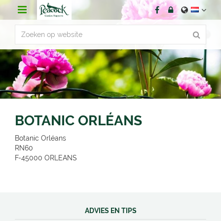
G
a
n
a
a
r
c
o
n
t
e
n
BOTANIC ORLÉANS
t
Botanic Orléans
RN60
F-45000
ORLEANS
ADVIES EN TIPS