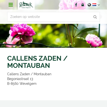
G
a
n
a
a
r
c
o
n
t
e
n
CALLENS ZADEN /
t
MONTAUBAN
Callens Zaden / Montauban
Begoniastraat 13
B-8560
Wevelgem