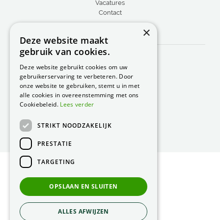
Vacatures
Contact
×
CONTACT
Deze website maakt
gebruik van cookies.
Peacock Garden Supports
Industrieweg 22
Deze website gebruikt cookies om uw
5688 DP Oirschot
gebruikerservaring te verbeteren. Door
Nederland
onze website te gebruiken, stemt u in met
alle cookies in overeenstemming met ons
T.
0499 57 40 80
Cookiebeleid.
Lees verder
F. 0499 57 40 84
STRIKT NOODZAKELIJK
E.
peacock@peacock.nl
PRESTATIE
TARGETING
© Peacock Garden Supports
Privacy Statement
OPSLAAN EN SLUITEN
Green Solutions
ALLES AFWIJZEN