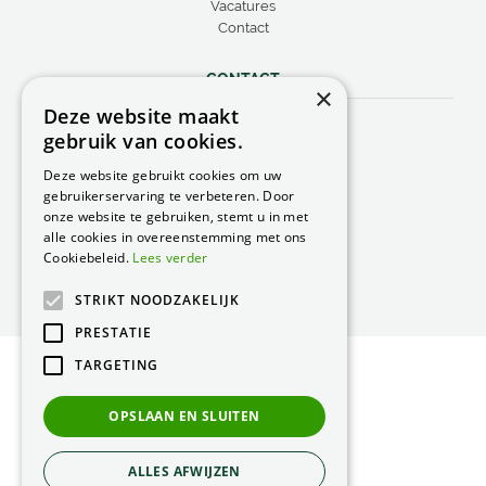
Vacatures
Contact
CONTACT
×
Deze website maakt
Peacock Garden Supports
gebruik van cookies.
Industrieweg 22
5688 DP Oirschot
Deze website gebruikt cookies om uw
Nederland
gebruikerservaring te verbeteren. Door
onze website te gebruiken, stemt u in met
T.
0499 57 40 80
alle cookies in overeenstemming met ons
F. 0499 57 40 84
Cookiebeleid.
Lees verder
E.
peacock@peacock.nl
STRIKT NOODZAKELIJK
PRESTATIE
TARGETING
© Peacock Garden Supports
Privacy Statement
OPSLAAN EN SLUITEN
Green Solutions
ALLES AFWIJZEN