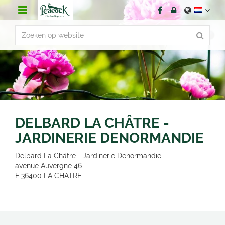
G
a
n
a
a
r
c
o
n
t
e
n
DELBARD LA CHÂTRE -
t
JARDINERIE DENORMANDIE
Delbard La Châtre - Jardinerie Denormandie
avenue Auvergne 46
F-36400
LA CHATRE