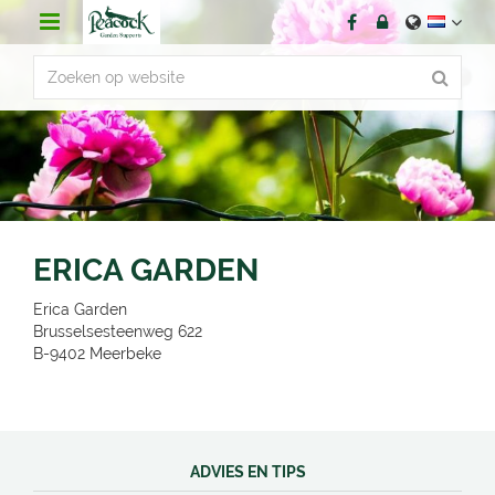
G
a
n
a
a
r
c
o
n
t
e
n
ERICA GARDEN
t
Erica Garden
Brusselsesteenweg 622
B-9402
Meerbeke
ADVIES EN TIPS