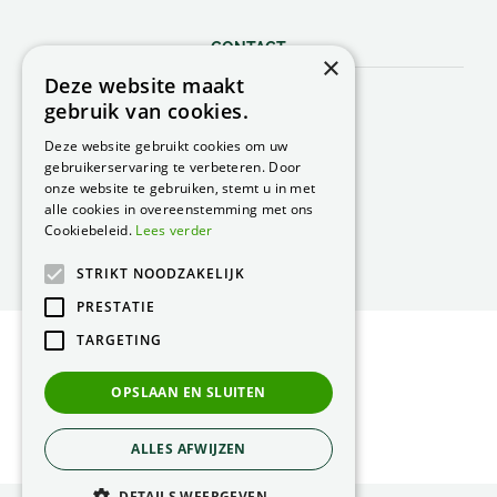
CONTACT
×
Deze website maakt
Peacock Garden Supports
gebruik van cookies.
Industrieweg 22
5688 DP Oirschot
Deze website gebruikt cookies om uw
Nederland
gebruikerservaring te verbeteren. Door
onze website te gebruiken, stemt u in met
T.
0499 57 40 80
alle cookies in overeenstemming met ons
F. 0499 57 40 84
Cookiebeleid.
Lees verder
E.
peacock@peacock.nl
STRIKT NOODZAKELIJK
PRESTATIE
TARGETING
© Peacock Garden Supports
Privacy Statement
OPSLAAN EN SLUITEN
Green Solutions
ALLES AFWIJZEN
DETAILS WEERGEVEN