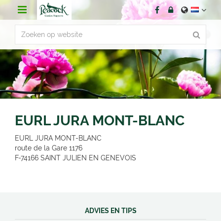
G
a
n
a
a
r
c
o
n
t
e
n
EURL JURA MONT-BLANC
t
EURL JURA MONT-BLANC
route de la Gare 1176
F-74166
SAINT JULIEN EN GENEVOIS
ADVIES EN TIPS