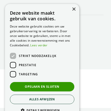
×
CONTACT
Deze website maakt
gebruik van cookies.
Peacock Garden Supports
Industrieweg 22
Deze website gebruikt cookies om uw
5688 DP Oirschot
gebruikerservaring te verbeteren. Door
Nederland
onze website te gebruiken, stemt u in met
alle cookies in overeenstemming met ons
T.
0499 57 40 80
Cookiebeleid.
Lees verder
F. 0499 57 40 84
STRIKT NOODZAKELIJK
E.
peacock@peacock.nl
PRESTATIE
TARGETING
© Peacock Garden Supports
Privacy Statement
OPSLAAN EN SLUITEN
Green Solutions
ALLES AFWIJZEN
DETAILS WEERGEVEN