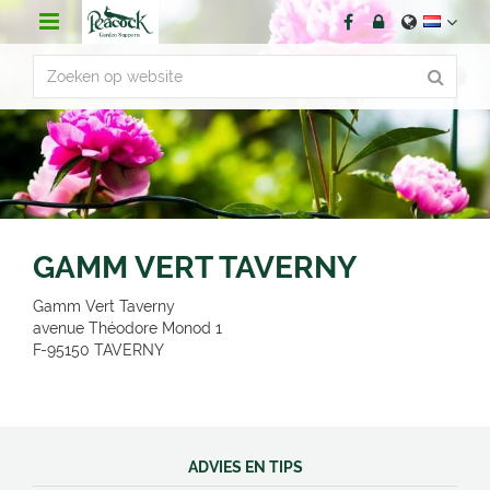
G
a
n
a
a
r
c
o
n
t
e
n
GAMM VERT TAVERNY
t
Gamm Vert Taverny
avenue Théodore Monod 1
F-95150
TAVERNY
ADVIES EN TIPS