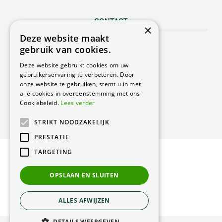
CONTACT
×
Deze website maakt
Peacock Garden Supports
gebruik van cookies.
Industrieweg 22
5688 DP Oirschot
Deze website gebruikt cookies om uw
Nederland
gebruikerservaring te verbeteren. Door
onze website te gebruiken, stemt u in met
T.
0499 57 40 80
alle cookies in overeenstemming met ons
F. 0499 57 40 84
Cookiebeleid.
Lees verder
E.
peacock@peacock.nl
STRIKT NOODZAKELIJK
PRESTATIE
TARGETING
© Peacock Garden Supports
Privacy Statement
OPSLAAN EN SLUITEN
Green Solutions
ALLES AFWIJZEN
DETAILS WEERGEVEN