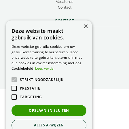
Vacatures
Contact
CONTACT
×
Deze website maakt
Peacock Garden Supports
gebruik van cookies.
Industrieweg 22
5688 DP Oirschot
Deze website gebruikt cookies om uw
Nederland
gebruikerservaring te verbeteren. Door
onze website te gebruiken, stemt u in met
T.
0499 57 40 80
alle cookies in overeenstemming met ons
F. 0499 57 40 84
Cookiebeleid.
Lees verder
E.
peacock@peacock.nl
STRIKT NOODZAKELIJK
PRESTATIE
TARGETING
© Peacock Garden Supports
Privacy Statement
OPSLAAN EN SLUITEN
Green Solutions
ALLES AFWIJZEN