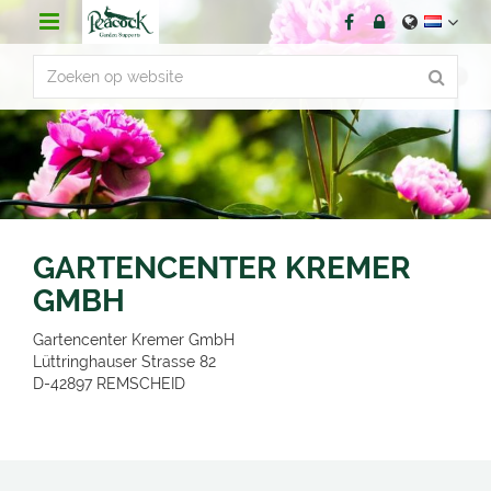
G
a
n
a
a
r
c
o
n
t
e
n
GARTENCENTER KREMER
t
GMBH
Gartencenter Kremer GmbH
Lüttringhauser Strasse 82
D-42897
REMSCHEID