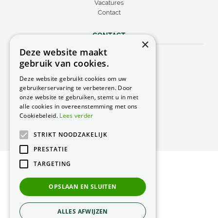
Vacatures
Contact
CONTACT
×
Deze website maakt
Peacock Garden Supports
gebruik van cookies.
Industrieweg 22
5688 DP Oirschot
Deze website gebruikt cookies om uw
Nederland
gebruikerservaring te verbeteren. Door
onze website te gebruiken, stemt u in met
T.
0499 57 40 80
alle cookies in overeenstemming met ons
F. 0499 57 40 84
Cookiebeleid.
Lees verder
E.
peacock@peacock.nl
STRIKT NOODZAKELIJK
PRESTATIE
TARGETING
© Peacock Garden Supports
Privacy Statement
OPSLAAN EN SLUITEN
Green Solutions
ALLES AFWIJZEN