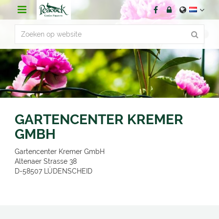
G
a
n
a
a
r
c
o
n
t
e
n
GARTENCENTER KREMER
t
GMBH
Gartencenter Kremer GmbH
Altenaer Strasse 38
D-58507
LÜDENSCHEID