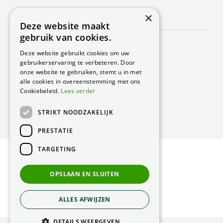
×
CONTACT
Deze website maakt
gebruik van cookies.
Peacock Garden Supports
Industrieweg 22
Deze website gebruikt cookies om uw
5688 DP Oirschot
gebruikerservaring te verbeteren. Door
Nederland
onze website te gebruiken, stemt u in met
alle cookies in overeenstemming met ons
T.
0499 57 40 80
Cookiebeleid.
Lees verder
F. 0499 57 40 84
STRIKT NOODZAKELIJK
E.
peacock@peacock.nl
PRESTATIE
TARGETING
© Peacock Garden Supports
Privacy Statement
OPSLAAN EN SLUITEN
Green Solutions
ALLES AFWIJZEN
DETAILS WEERGEVEN