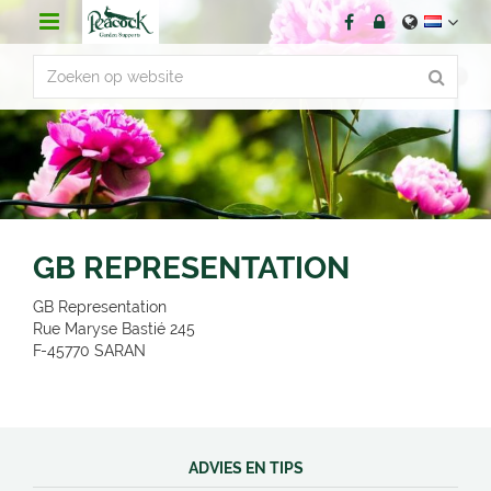
G
a
n
a
a
r
c
o
n
t
e
n
GB REPRESENTATION
t
GB Representation
Rue Maryse Bastié 245
F-45770
SARAN
ADVIES EN TIPS