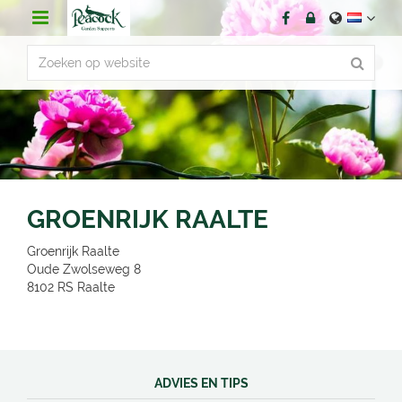
G
a
n
a
a
r
c
o
n
t
e
n
GROENRIJK RAALTE
t
Groenrijk Raalte
Oude Zwolseweg 8
8102 RS
Raalte
ADVIES EN TIPS