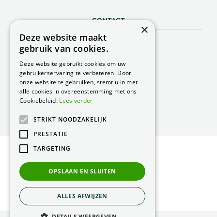
CONTACT
×
Deze website maakt
Peacock Garden Supports
gebruik van cookies.
Industrieweg 22
5688 DP Oirschot
Deze website gebruikt cookies om uw
Nederland
gebruikerservaring te verbeteren. Door
onze website te gebruiken, stemt u in met
T.
0499 57 40 80
alle cookies in overeenstemming met ons
F. 0499 57 40 84
Cookiebeleid.
Lees verder
E.
peacock@peacock.nl
STRIKT NOODZAKELIJK
PRESTATIE
TARGETING
© Peacock Garden Supports
Privacy Statement
OPSLAAN EN SLUITEN
Green Solutions
ALLES AFWIJZEN
DETAILS WEERGEVEN