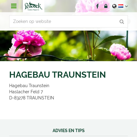
G
a
n
a
a
r
c
o
n
t
e
n
HAGEBAU TRAUNSTEIN
t
Hagebau Traunstein
Haslacher Feld 7
D-83278
TRAUNSTEIN
ADVIES EN TIPS