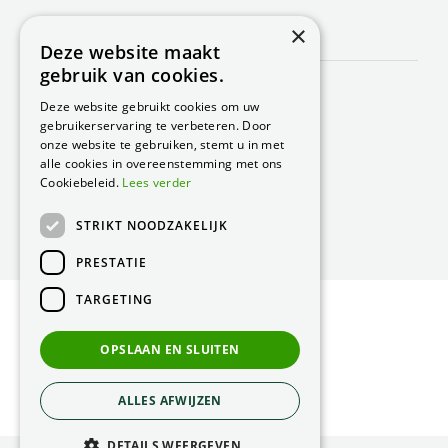
×
CONTACT
Deze website maakt
gebruik van cookies.
Peacock Garden Supports
Industrieweg 22
Deze website gebruikt cookies om uw
5688 DP Oirschot
gebruikerservaring te verbeteren. Door
Nederland
onze website te gebruiken, stemt u in met
alle cookies in overeenstemming met ons
T.
0499 57 40 80
Cookiebeleid.
Lees verder
F. 0499 57 40 84
STRIKT NOODZAKELIJK
E.
peacock@peacock.nl
PRESTATIE
TARGETING
© Peacock Garden Supports
Privacy Statement
OPSLAAN EN SLUITEN
Green Solutions
ALLES AFWIJZEN
DETAILS WEERGEVEN