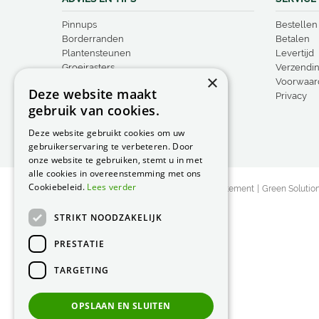
Pinnups
Bestellen
Borderranden
Betalen
Plantensteunen
Levertijd
Groeirasters
Verzendi
×
Steunringen
Voorwaar
Deze website maakt
Vogelproducten
Privacy
gebruik van cookies.
Deze website gebruikt cookies om uw
gebruikerservaring te verbeteren. Door
onze website te gebruiken, stemt u in met
alle cookies in overeenstemming met ons
Cookiebeleid.
Lees verder
© Peacock Garden Supports
Privacy Statement
Green Solutio
STRIKT NOODZAKELIJK
PRESTATIE
TARGETING
OPSLAAN EN SLUITEN