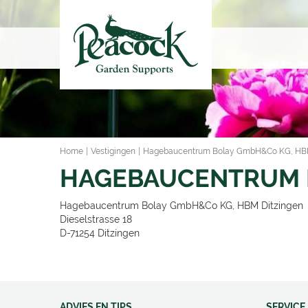
Ga
naar
content
Home
Vestigingen
Hagebaucentrum Bolay GmbH&Co KG, HBM
HAGEBAUCENTRUM B
Hagebaucentrum Bolay GmbH&Co KG, HBM Ditzingen
Dieselstrasse 18
D-71254
Ditzingen
ADVIES EN TIPS
SERVICE