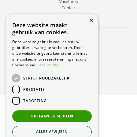
Vacatures
Contact
×
CONTACT
Deze website maakt
gebruik van cookies.
Peacock Garden Supports
Industrieweg 22
Deze website gebruikt cookies om uw
5688 DP Oirschot
gebruikerservaring te verbeteren. Door
Nederland
onze website te gebruiken, stemt u in met
alle cookies in overeenstemming met ons
T.
0499 57 40 80
Cookiebeleid.
Lees verder
F. 0499 57 40 84
STRIKT NOODZAKELIJK
E.
peacock@peacock.nl
PRESTATIE
TARGETING
© Peacock Garden Supports
Privacy Statement
OPSLAAN EN SLUITEN
Green Solutions
ALLES AFWIJZEN