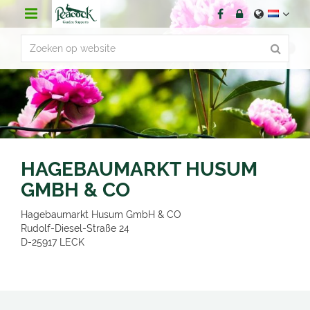
G
a
n
a
a
r
c
o
n
t
e
n
HAGEBAUMARKT HUSUM
t
GMBH & CO
Hagebaumarkt Husum GmbH & CO
Rudolf-Diesel-Straße 24
D-25917
LECK