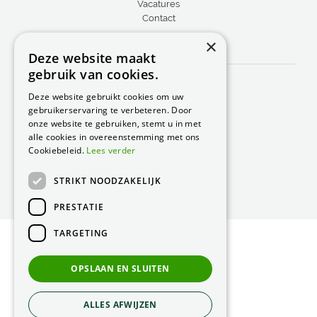
Vacatures
Contact
×
CONTACT
Deze website maakt
gebruik van cookies.
Peacock Garden Supports
Industrieweg 22
Deze website gebruikt cookies om uw
5688 DP Oirschot
gebruikerservaring te verbeteren. Door
Nederland
onze website te gebruiken, stemt u in met
alle cookies in overeenstemming met ons
T.
0499 57 40 80
Cookiebeleid.
Lees verder
F. 0499 57 40 84
STRIKT NOODZAKELIJK
E.
peacock@peacock.nl
PRESTATIE
TARGETING
© Peacock Garden Supports
Privacy Statement
OPSLAAN EN SLUITEN
Green Solutions
ALLES AFWIJZEN