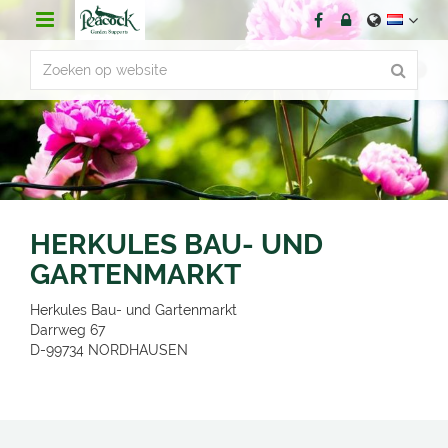
G
a
n
a
a
r
c
o
n
t
e
n
HERKULES BAU- UND
t
GARTENMARKT
Herkules Bau- und Gartenmarkt
Darrweg 67
D-99734
NORDHAUSEN