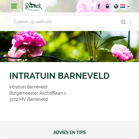
G
a
n
a
a
r
c
o
n
t
e
n
INTRATUIN BARNEVELD
t
Intratuin Barneveld
Burgemeester Aschofflaan 1
3772 MV
Barneveld
ADVIES EN TIPS