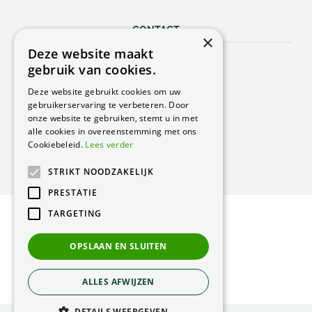
CONTACT
×
Deze website maakt
Peacock Garden Supports
gebruik van cookies.
Industrieweg 22
5688 DP Oirschot
Deze website gebruikt cookies om uw
Nederland
gebruikerservaring te verbeteren. Door
onze website te gebruiken, stemt u in met
T.
0499 57 40 80
alle cookies in overeenstemming met ons
F. 0499 57 40 84
Cookiebeleid.
Lees verder
E.
peacock@peacock.nl
STRIKT NOODZAKELIJK
PRESTATIE
TARGETING
© Peacock Garden Supports
Privacy Statement
OPSLAAN EN SLUITEN
Green Solutions
ALLES AFWIJZEN
DETAILS WEERGEVEN