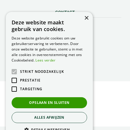
CONTACT
×
Deze website maakt
Peacock Garden Supports
gebruik van cookies.
Industrieweg 22
5688 DP Oirschot
Deze website gebruikt cookies om uw
Nederland
gebruikerservaring te verbeteren. Door
onze website te gebruiken, stemt u in met
T.
0499 57 40 80
alle cookies in overeenstemming met ons
F. 0499 57 40 84
Cookiebeleid.
Lees verder
E.
peacock@peacock.nl
STRIKT NOODZAKELIJK
PRESTATIE
TARGETING
© Peacock Garden Supports
Privacy Statement
OPSLAAN EN SLUITEN
Green Solutions
ALLES AFWIJZEN
DETAILS WEERGEVEN