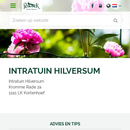
G
a
n
a
a
r
c
o
n
t
e
n
INTRATUIN HILVERSUM
t
Intratuin Hilversum
Kromme Rade 2a
1241 LK
Kortenhoef
ADVIES EN TIPS